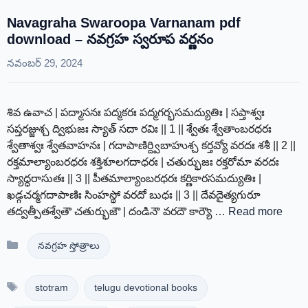
Navagraha Swaroopa Varnanam pdf
download – నవగ్రహ స్వరూప వర్ణనం
నవంబర్ 29, 2024
శివ ఉవాచ | పద్మాసనః పద్మకరః పద్మగర్భసమద్యుతిః | సప్తాశ్వః
సప్తరజ్జుశ్చ ద్విభుజః స్యాత్ సదా రవిః || 1 || శ్వేతః శ్వేతాంబరధరః
శ్వేతాశ్వః శ్వేతవాహనః | గదాపాణిర్ద్విబాహుశ్చ కర్తవ్యో వరదః శశీ || 2 ||
రక్తమాల్యాంబరధరః శక్తిశూలగదాధరః | చతుర్భుజః రక్తరోమా వరదః
స్యాద్ధరాసుతః || 3 || పీతమాల్యాంబరధరః కర్ణికారసమద్యుతిః |
ఖడ్గచర్మగదాపాణిః సింహస్థో వరదో బుధః || 3 || దేవదైత్యగురూ
తద్వత్పీతశ్వేతౌ చతుర్భుజౌ | దండినౌ వరదౌ కార్యౌ …
Read more
Categories
నవగ్రహ స్తోత్రాలు
Tags
stotram
telugu devotional books