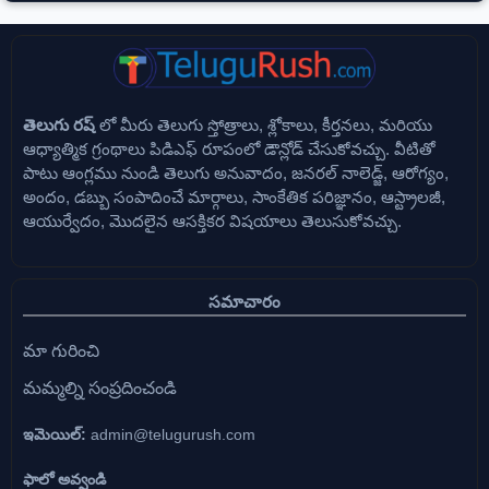
తెలుగు రష్
లో మీరు తెలుగు స్తోత్రాలు, శ్లోకాలు, కీర్తనలు, మరియు
ఆధ్యాత్మిక గ్రంథాలు పిడిఎఫ్ రూపంలో డౌన్లోడ్ చేసుకోవచ్చు. వీటితో
పాటు ఆంగ్లము నుండి తెలుగు అనువాదం, జనరల్ నాలెడ్జ్, ఆరోగ్యం,
అందం, డబ్బు సంపాదించే మార్గాలు, సాంకేతిక పరిజ్ఞానం, ఆస్ట్రాలజీ,
ఆయుర్వేదం, మొదలైన ఆసక్తికర విషయాలు తెలుసుకోవచ్చు.
సమాచారం
మా గురించి
మమ్మల్ని సంప్రదించండి
ఇమెయిల్:
admin@telugurush.com
ఫాలో అవ్వండి