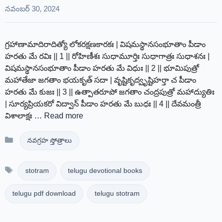
నవంబర్ 30, 2024
గ్రహాణామాదిరాదిత్యో లోకరక్షణకారకః | విషమస్థానసంభూతాం పీడాం
హరతు మే రవిః || 1 || రోహిణీశః సుధామూర్తిః సుధాగాత్రః సుధాశనః |
విషమస్థానసంభూతాం పీడాం హరతు మే విధుః || 2 || భూమిపుత్రో
మహాతేజా జగతాం భయకృత్ సదా | వృష్టికృద్వృష్టిహర్తా చ పీడాం
హరతు మే కుజః || 3 || ఉత్పాతరూపో జగతాం చంద్రపుత్రో మహాద్యుతిః
| సూర్యప్రియకరో విద్వాన్ పీడాం హరతు మే బుధః || 4 || దేవమంత్రీ
విశాలాక్షః …
Read more
Categories
నవగ్రహ స్తోత్రాలు
Tags
stotram
telugu devotional books
telugu pdf download
telugu stotram