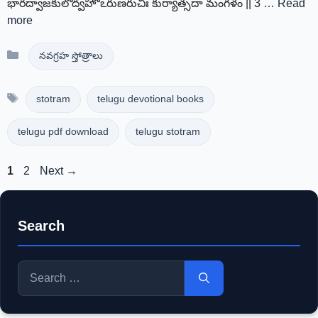
భారద్వాజకులోద్వహోఽరుణరుచిః కుర్యాత్సదా మంగళం || 3 …
Read
more
Categories
నవగ్రహ స్తోత్రాలు
Tags
stotram
telugu devotional books
telugu pdf download
telugu stotram
Page
Page
1
2
Next
→
Search
Search
for: