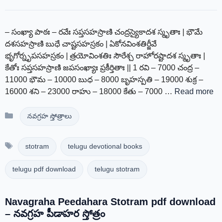
– సంఖ్యా పాఠః – రవేః సప్తసహస్రాణి చంద్రస్యైకాదశ స్మృతాః | భౌమే
దశసహస్రాణి బుధే చాష్టసహస్రకం | ఏకోనవింశతిర్జీవే
భృగోర్నృపసహస్రకం | త్రయోవింశతిః సౌరేశ్చ రాహోరష్టాదశ స్మృతాః |
కేతోః సప్తసహస్రాణి జపసంఖ్యాః ప్రకీర్తితాః || 1 రవి – 7000 చంద్ర –
11000 భౌమ – 10000 బుధ – 8000 బృహస్పతి – 19000 శుక్ర –
16000 శని – 23000 రాహు – 18000 కేతు – 7000 …
Read more
Categories
నవగ్రహ స్తోత్రాలు
Tags
stotram
telugu devotional books
telugu pdf download
telugu stotram
Navagraha Peedahara Stotram pdf download
– నవగ్రహ పీడాహర స్తోత్రం