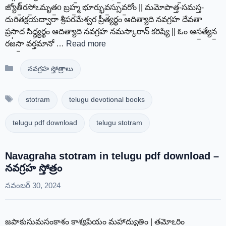
జ్యోతీ॒రసో॒ఽమృత॒o బ్రహ్మ॒ భూర్భువ॒స్సువ॒రోం || మమోపాత్త-సమస్త-
దురితక్షయద్వారా శ్రీపరమేశ్వర ప్రీత్యర్థం ఆదిత్యాది నవగ్రహ దేవతా
ప్రసాద సిద్ధ్యర్థం ఆదిత్యాది నవగ్రహ నమస్కారాన్ కరిష్యే || ఓం ఆస॒త్యేన॒
రజ॑సా॒ వర్త॑మానో …
Read more
Categories
నవగ్రహ స్తోత్రాలు
Tags
stotram
telugu devotional books
telugu pdf download
telugu stotram
Navagraha stotram in telugu pdf download –
నవగ్రహ స్తోత్రం
నవంబర్ 30, 2024
జపాకుసుమసంకాశం కాశ్యపేయం మహాద్యుతిం | తమోఽరిం