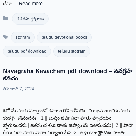
దేహి …
Read more
Categories
నవగ్రహ స్తోత్రాలు
Tags
stotram
telugu devotional books
telugu pdf download
telugu stotram
Navagraha Kavacham pdf download – నవగ్రహ
కవచం
డిసెంబర్ 7, 2024
శిరో మే పాతు మార్తాండో కపాలం రోహిణీపతిః | ముఖమంగారకః పాతు
కంఠశ్చ శశినందనః || 1 || బుద్ధిం జీవః సదా పాతు హృదయం
భృగునందనః | జఠరం చ శనిః పాతు జిహ్వాం మే దితినందనః || 2 || పాదౌ
కేతుః సదా పాతు వారాః సర్వాంగమేవ చ | తిథయోఽష్టౌ దిశః పాంతు