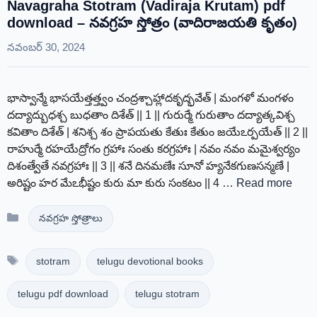
Navagraha Stotram (Vadiraja Krutam) pdf
download – నవగ్రహ స్తోత్రం (వాదిరాజయతి కృతం)
నవంబర్ 30, 2024
భాస్వాన్మే భాసయేత్తత్త్వం చంద్రశ్చాహ్లాదకృద్భవేత్ | మంగళో మంగళం
దద్యాద్బుధశ్చ బుధతాం దిశేత్ || 1 || గురుర్మే గురుతాం దద్యాత్కవిశ్చ
కవితాం దిశేత్ | శనిశ్చ శం ప్రాపయతు కేతుః కేతుం జయేఽర్పయేత్ || 2 ||
రాహుర్మే రహయేద్రోగం గ్రహాః సంతు కరగ్రహాః | నవం నవం మమైశ్వర్యం
దిశంత్వేతే నవగ్రహాః || 3 || శనే దినమణేః సూనో హ్యనేకగుణసన్మణే |
అరిష్టం హర మేఽభీష్టం కురు మా కురు సంకటం || 4 …
Read more
Categories
నవగ్రహ స్తోత్రాలు
Tags
stotram
telugu devotional books
telugu pdf download
telugu stotram