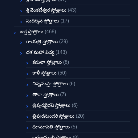
శ్రీ వెంకటేశ్వర స్తోత్రాలు
(43)
సుదర్శన స్తోత్రాలు
(17)
శాక్త స్తోత్రాలు
(468)
గాయత్రి స్తోత్రాలు
(29)
దశ మహా విద్య
(143)
కమలా స్తోత్రాలు
(8)
కాళీ స్తోత్రాలు
(50)
చిన్నమస్తా స్తోత్రాలు
(6)
తారా స్తోత్రాలు
(7)
త్రిపురభైరవి స్తోత్రాలు
(6)
త్రిపురసుందరి స్తోత్రాలు
(20)
ధూమావతి స్తోత్రాలు
(5)
బగళాముఖీ స్తోత్రాలు
(8)