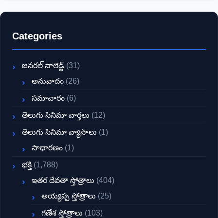
Categories
జనరల్ నాలెడ్జ్
(31)
అనువాదం
(26)
సమాచారం
(6)
తెలుగు సినిమా వార్తలు
(12)
తెలుగు సినిమా వ్యాసాలు
(1)
సాధారణం
(1)
భక్తి
(1,788)
ఇతర దేవతా స్తోత్రాలు
(404)
అయ్యప్ప స్తోత్రాలు
(25)
గణేశ స్తోత్రాలు
(103)