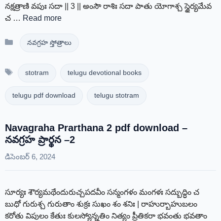
నక్షత్రాణి వపుః సదా || 3 || అంసౌ రాశిః సదా పాతు యోగాశ్చ స్థైర్యమేవ
చ …
Read more
Categories
నవగ్రహ స్తోత్రాలు
Tags
stotram
telugu devotional books
telugu pdf download
telugu stotram
Navagraha Prarthana 2 pdf download –
నవగ్రహ ప్రార్థన –2
డిసెంబర్ 6, 2024
సూర్యః శౌర్యమథేందురుచ్చపదవీం సన్మంగళం మంగళః సద్బుద్ధిం చ
బుధో గురుశ్చ గురుతాం శుక్రః సుఖం శం శనిః | రాహుర్బాహుబలం
కరోతు విపులం కేతుః కులస్యోన్నతిం నిత్యం ప్రీతికరా భవంతు భవతాం