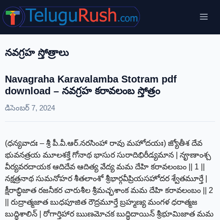
Skip
Me
to
content
నవగ్రహ స్తోత్రాలు
Navagraha Karavalamba Stotram pdf
download – నవగ్రహ కరావలంబ స్తోత్రం
డిసెంబర్ 7, 2024
(ధన్యవాదః – శ్రీ పీ.వీ.ఆర్.నరసింహా రావు మహోదయః) జ్యోతీశ దేవ
భువనత్రయ మూలశక్తే గోనాథ భాసుర సురాదిభిరీడ్యమాన | నౄణాంశ్చ
వీర్యవరదాయక ఆదిదేవ ఆదిత్య వేద్య మమ దేహి కరావలంబం || 1 ||
నక్షత్రనాథ సుమనోహర శీతలాంశో శ్రీభార్గవీప్రియసహోదర శ్వేతమూర్తే |
క్షీరాబ్ధిజాత రజనీకర చారుశీల శ్రీమచ్ఛశాంక మమ దేహి కరావలంబం || 2
|| రుద్రాత్మజాత బుధపూజిత రౌద్రమూర్తే బ్రహ్మణ్య మంగళ ధరాత్మజ
బుద్ధిశాలిన్ | రోగార్తిహార ఋణమోచక బుద్ధిదాయిన్ శ్రీభూమిజాత మమ