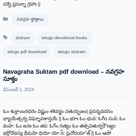
సర్వే ప్రసన్నా గ్రహాః ||
Categories
నవగ్రహ స్తోత్రాలు
Tags
stotram
telugu devotional books
telugu pdf download
telugu stotram
Navagraha Suktam pdf download – నవగ్రహ
సూక్తం
డిసెంబర్ 1, 2024
ఓం శుక్లాంబరధరం విష్ణుం శశివర్ణం చతుర్భుజం| ప్రసన్నవదనం
ధ్యాయేత్సర్వ విఘ్నోపశాన్తయే || ఓం భూః ఓం భువ॑: ఓగ్॒o సువ॑: ఓం
మహ॑: ఓం జనః ఓం తప॑: ఓగ్ం స॒త్యం ఓం తత్స॑వి॒తుర్వరే”ణ్య॒o
భర్గో॑దే॒వస్య॑ ధీమహి ధియో॒ యో న॑: ప్రచో॒దయా”త్ || ఓం ఆపో॒