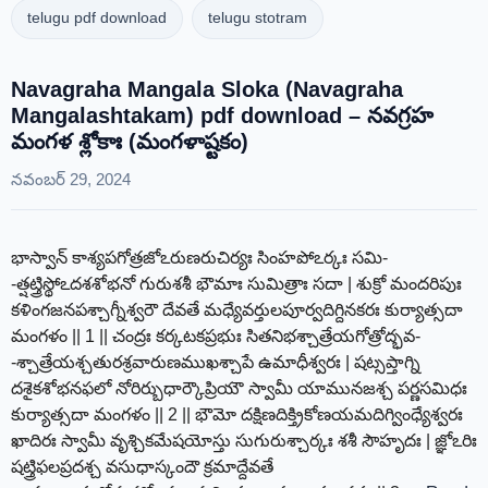
telugu pdf download
telugu stotram
Navagraha Mangala Sloka (Navagraha
Mangalashtakam) pdf download – నవగ్రహ
మంగళ శ్లోకాః (మంగళాష్టకం)
నవంబర్ 29, 2024
భాస్వాన్ కాశ్యపగోత్రజోఽరుణరుచిర్యః సింహపోఽర్కః సమి-
-త్షట్త్రిస్థోఽదశశోభనో గురుశశీ భౌమాః సుమిత్రాః సదా | శుక్రో మందరిపుః
కళింగజనపశ్చాగ్నీశ్వరౌ దేవతే మధ్యేవర్తులపూర్వదిగ్దినకరః కుర్యాత్సదా
మంగళం || 1 || చంద్రః కర్కటకప్రభుః సితనిభశ్చాత్రేయగోత్రోద్భవ-
-శ్చాత్రేయశ్చతురశ్రవారుణముఖశ్చాపే ఉమాధీశ్వరః | షట్సప్తాగ్ని
దశైకశోభనఫలో నోరిర్బుధార్కౌప్రియౌ స్వామీ యామునజశ్చ పర్ణసమిధః
కుర్యాత్సదా మంగళం || 2 || భౌమో దక్షిణదిక్త్రికోణయమదిగ్వింధ్యేశ్వరః
ఖాదిరః స్వామీ వృశ్చికమేషయోస్తు సుగురుశ్చార్కః శశీ సౌహృదః | జ్ఞోఽరిః
షట్త్రిఫలప్రదశ్చ వసుధాస్కందౌ క్రమాద్దేవతే