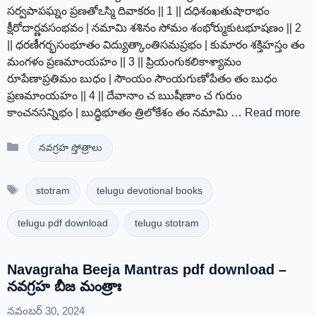
సర్వపాపఘ్నం ప్రణతోఽస్మి దివాకరం || 1 || దధిశంఖతుషారాభం
క్షీరోదార్ణవసంభవం | నమామి శశినం సోమం శంభోర్ముకుటభూషణం || 2
|| ధరణీగర్భసంభూతం విద్యుత్కాంతిసమప్రభం | కుమారం శక్తిహస్తం తం
మంగళం ప్రణమాంయహం || 3 || ప్రియంగుకలికాశ్యామం
రూపేణాప్రతిమం బుధం | సౌంయం సౌంయగుణోపేతం తం బుధం
ప్రణమాంయహం || 4 || దేవానాం చ ఋషీణాం చ గురుం
కాంచనసన్నిభం | బుద్ధిభూతం త్రిలోకేశం తం నమామి …
Read more
Categories
నవగ్రహ స్తోత్రాలు
Tags
stotram
telugu devotional books
telugu pdf download
telugu stotram
Navagraha Beeja Mantras pdf download –
నవగ్రహ బీజ మంత్రాః
నవంబర్ 30, 2024