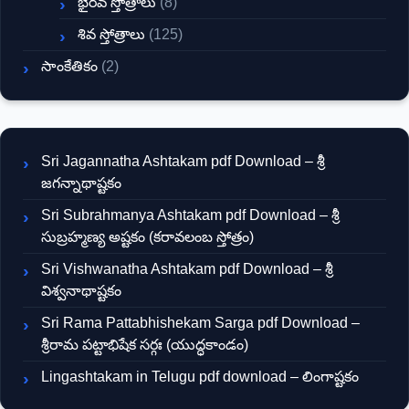
భైరవ స్తోత్రాలు
(8)
శివ స్తోత్రాలు
(125)
సాంకేతికం
(2)
Sri Jagannatha Ashtakam pdf Download – శ్రీ
జగన్నాథాష్టకం
Sri Subrahmanya Ashtakam pdf Download – శ్రీ
సుబ్రహ్మణ్య అష్టకం (కరావలంబ స్తోత్రం)
Sri Vishwanatha Ashtakam pdf Download – శ్రీ
విశ్వనాథాష్టకం
Sri Rama Pattabhishekam Sarga pdf Download –
శ్రీరామ పట్టాభిషేక సర్గః (యుద్ధకాండం)
Lingashtakam in Telugu pdf download – లింగాష్టకం