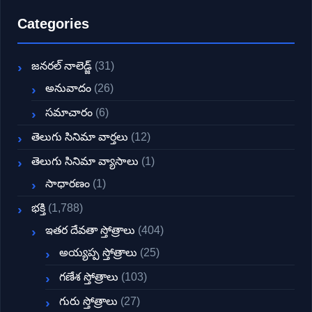
Categories
జనరల్ నాలెడ్జ్
(31)
అనువాదం
(26)
సమాచారం
(6)
తెలుగు సినిమా వార్తలు
(12)
తెలుగు సినిమా వ్యాసాలు
(1)
సాధారణం
(1)
భక్తి
(1,788)
ఇతర దేవతా స్తోత్రాలు
(404)
అయ్యప్ప స్తోత్రాలు
(25)
గణేశ స్తోత్రాలు
(103)
గురు స్తోత్రాలు
(27)