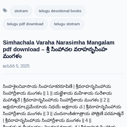
Tags
stotram
telugu devotional books
telugu pdf download
telugu stotram
Simhachala Varaha Narasimha Mangalam
pdf download – శ్రీ సింహాచల వరాహనృసింహ
మంగళం
జనవరి 5, 2025
సింహశైలనివాసాయ సింహసూకరరూపిణే | శ్రీవరాహనృసింహాయ
సింహాద్రీశాయ మంగళం || 1 || యజ్ఞేశాయ మహేశాయ సురేశాయ
మహాత్మనే | శ్రీవరాహనృసింహాయ సింహాద్రీశాయ మంగళం || 2 ||
అక్షయాయాఽప్రమేయాయ నిధయే అక్షరాయ చ | శ్రీవరాహనృసింహాయ
సింహాద్రీశాయ మంగళం || 3 || చందనాంకితగాత్రాయ పోత్రిణే పరమాత్మనే
| శ్రీవరాహనృసింహాయ సింహాద్రీశాయ మంగళం || 4 ||