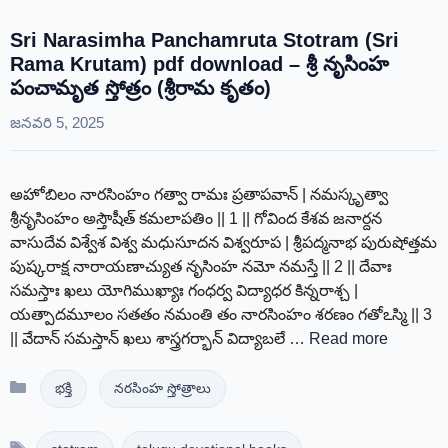
Sri Narasimha Panchamruta Stotram (Sri
Rama Krutam) pdf download – శ్రీ నృసింహ
పంచామృత స్తోత్రం (శ్రీరామ కృతం)
జనవరి 5, 2025
అహోబిలం నారసింహం గత్వా రామః ప్రతాపవాన్ | నమస్కృత్వా
శ్రీనృసింహం అస్తౌషీత్ కమలాపతిం || 1 || గోవింద కేశవ జనార్దన
వాసుదేవ విశ్వేశ విశ్వ మధుసూదన విశ్వరూప | శ్రీపద్మనాభ పురుషోత్తమ
పుష్కరాక్ష నారాయణాచ్యుత నృసింహ నమో నమస్తే || 2 || దేవాః
సమస్తాః ఖలు యోగిముఖ్యాః గంధర్వ విద్యాధర కిన్నరాశ్చ |
యత్పాదమూలం సతతం నమంతి తం నారసింహం శరణం గతోఽస్మి || 3
|| వేదాన్ సమస్తాన్ ఖలు శాస్త్రగర్భాన్ విద్యాబలే …
Read more
Categories
భక్తి
నరసింహ స్తోత్రాలు
Tags