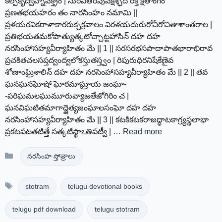
కల్పకృద్వహ్నివక్త్రం | సురపతిరిపువక్షశ్ఛేద రక్తోక్షితాంగం
ప్రణతభయహరం తం నారసింహం నమామి ||
ప్రళయరవికరాళాకారరుక్చక్రవాలం విరళయదురురోచీరోచితాశాంతరాల |
ప్రతిభయతమకోపాత్యుత్కటోచ్చాట్టహాసిన్ దహ దహ
నరసింహాసహ్యవీర్యాహితం మే || 1 || సరసరభసపాదాపాతభారాభిరావ
ప్రచకితచలసప్తద్వంద్వలోకస్తుతస్త్వం | రిపురుధిరనిషేకేణైవ
శోణాంఘ్రిశాలిన్ దహ దహ నరసింహాసహ్యవీర్యాహితం మే || 2 || తవ
ఘనఘనఘోషో ఘోరమాఘ్రాయ జంఘా-
-పరిఘమలఘుమూరువ్యాజతేజోగిరిం చ |
ఘనవిఘటితమాగాద్దైత్యజంఘాలసంఘో దహ దహ
నరసింహాసహ్యవీర్యాహితం మే || 3 || కటకికటకరాజద్ధాటకాగ్ర్యస్థలాభా
ప్రకటపటతటిత్తే సత్కటిస్థాఽతిపట్వీ | …
Read more
Categories
నరసింహ స్తోత్రాలు
Tags
stotram
telugu devotional books
telugu pdf download
telugu stotram