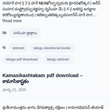
నరహరే హర || 3 || హరే శిఖిశిఖోద్భాస్వదురః క్రూరనఖోత్కర | అరీన్
సంహర దంష్ట్రోగ్రస్ఫురజ్జిహ్వ నృసింహ మే || 4 || జఠరస్థ జగజ్జాల
కరకోట్యుద్యతాయుధ | కటికల్పతటిత్కల్పవసనారీన్ హరే హర …
Read more
Categories
నరసింహ స్తోత్రాలు
Tags
stotram
telugu devotional books
telugu pdf download
telugu stotram
Kamasikashtakam pdf download –
కామాసికాష్టకం
మార్చి 21, 2025
శ్రుతీనాముత్తరం భాగం వేగవత్యాశ్చ దక్షిణం | కామాదధివసన్ జీయాత్