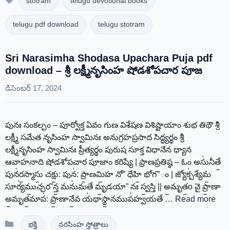
stotram
telugu devotional books
telugu pdf download
telugu stotram
Sri Narasimha Shodasa Upachara Puja pdf
download – శ్రీ లక్ష్మీనృసింహ షోడశోపచార పూజ
డిసెంబర్ 17, 2024
పునః సంకల్పం – పూర్వోక్త ఏవం గుణ విశేషణ విశిష్టాయాం శుభ తిథౌ శ్రీ
లక్ష్మీ సమేత నృసింహ స్వామినః అనుగ్రహప్రసాద సిద్ధ్యర్థం శ్రీ
లక్ష్మీనృసింహ స్వామినః ప్రీత్యర్థం పురుష సూక్త విధానేన ధ్యాన
ఆవాహనాది షోడశోపచార పూజాం కరిష్యే | ప్రాణప్రతిష్ఠ – ఓం అసు॑నీతే॒
పున॑ర॒స్మాసు॒ చక్షు॒: పున॑: ప్రా॒ణమి॒హ నో” ధేహి॒ భోగ”ం | జ్యోక్ప॑శ్యేమ॒
సూర్య॑ము॒చ్చర”న్త॒ మను॑మతే మృ॒డయా” నః స్వ॒స్తి || అ॒మృత॒o వై ప్రా॒ణా
అ॒మృత॒మాప॑: ప్రా॒ణానే॒వ య॑థాస్థా॒నముప॑హ్వయతే …
Read more
Categories
భక్తి
నరసింహ స్తోత్రాలు