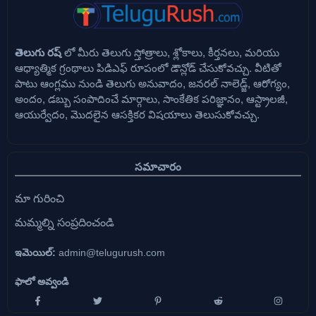
తెలుగు రష్
లో మీరు తెలుగు స్తోత్రాలు, శ్లోకాలు, కీర్తనలు, మరియు
ఆధ్యాత్మిక గ్రంథాలు పిడిఎఫ్ రూపంలో డౌన్లోడ్ చేసుకోవచ్చు. వీటితో
పాటు ఆంగ్లము నుండి తెలుగు అనువాదం, జనరల్ నాలెడ్జ్, ఆరోగ్యం,
అందం, డబ్బు సంపాదించే మార్గాలు, సాంకేతిక పరిజ్ఞానం, ఆస్ట్రాలజీ,
ఆయుర్వేదం, మొదలైన ఆసక్తికర విషయాలు తెలుసుకోవచ్చు.
సమాచారం
మా గురించి
మమ్మల్ని సంప్రదించండి
ఇమెయిల్:
admin@telugurush.com
ఫాలో అవ్వండి