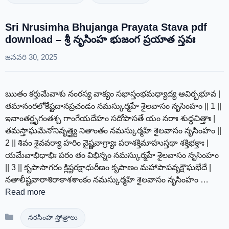
Sri Nrusimha Bhujanga Prayata Stava pdf
download – శ్రీ నృసింహ భుజంగ ప్రయాత స్తవః
జనవరి 30, 2025
ఋతం కర్తుమేవాశు నంరస్య వాక్యం సభాస్తంభమధ్యాద్య ఆవిర్బభూవ |
తమానంరలోకేష్టదానప్రచండం నమస్కుర్మహే శైలవాసం నృసింహం || 1 ||
ఇనాంతర్దృగంతశ్చ గాంగేయదేహం సదోపాసతే యం నరాః శుద్ధచిత్తాః |
తమస్తాఘమేనోనివృత్త్యై నితాంతం నమస్కుర్మహే శైలవాసం నృసింహం ||
2 || శివం శైవవర్యా హరిం వైష్ణవాగ్ర్యాః పరాశక్తిమాహుస్తథా శక్తిభక్తాః |
యమేవాభిధాభిః పరం తం విభిన్నం నమస్కుర్మహే శైలవాసం నృసింహం
|| 3 || కృపాసాగరం క్లిష్టరక్షాధురీణం కృపాణం మహాపాపవృక్షౌఘభేదే |
నతాలీష్టవారాశిరాకాశశాంకం నమస్కుర్మహే శైలవాసం నృసింహం …
Read more
Categories
నరసింహ స్తోత్రాలు