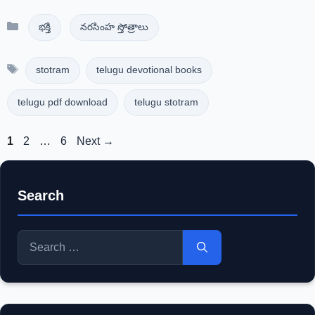
Categories
భక్తి
నరసింహ స్తోత్రాలు
Tags
stotram
telugu devotional books
telugu pdf download
telugu stotram
Page
Page
Page
1
2
…
6
Next
→
Search
Search
for: