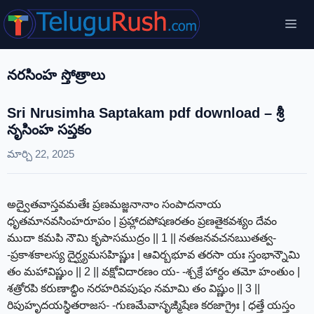
Skip
Me
to
content
నరసింహ స్తోత్రాలు
Sri Nrusimha Saptakam pdf download – శ్రీ
నృసింహ సప్తకం
మార్చి 22, 2025
అద్వైతవాస్తవమతేః ప్రణమజ్జనానాం సంపాదనాయ
ధృతమానవసింహరూపం | ప్రహ్లాదపోషణరతం ప్రణతైకవశ్యం దేవం
ముదా కమపి నౌమి కృపాసముద్రం || 1 || నతజనవచనఋతత్వ-
-ప్రకాశకాలస్య దైర్ఘ్యమసహిష్ణుః | ఆవిర్బభూవ తరసా యః స్తంభాన్నౌమి
తం మహావిష్ణుం || 2 || వక్షోవిదారణం య- -శ్చక్రే హార్దం తమో హంతుం |
శత్రోరపి కరుణాబ్ధిం నరహరివపుషం నమామి తం విష్ణుం || 3 ||
రిపుహృదయస్థితరాజస- -గుణమేవాసృఙ్మిషేణ కరజాగ్రైః | ధత్తే యస్తం