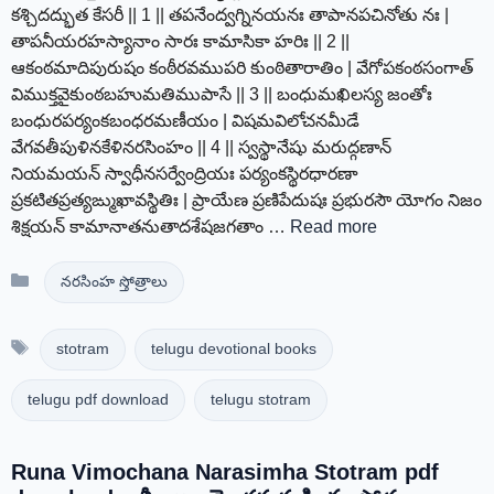
కశ్చిదద్భుత కేసరీ || 1 || తపనేంద్వగ్నినయనః తాపానపచినోతు నః |
తాపనీయరహస్యానాం సారః కామాసికా హరిః || 2 ||
ఆకంఠమాదిపురుషం కంఠీరవముపరి కుంఠితారాతిం | వేగోపకంఠసంగాత్
విముక్తవైకుంఠబహుమతిముపాసే || 3 || బంధుమఖిలస్య జంతోః
బంధురపర్యంకబంధరమణీయం | విషమవిలోచనమీడే
వేగవతీపుళినకేళినరసింహం || 4 || స్వస్థానేషు మరుద్గణాన్
నియమయన్ స్వాధీనసర్వేంద్రియః పర్యంకస్థిరధారణా
ప్రకటితప్రత్యఙ్ముఖావస్థితిః | ప్రాయేణ ప్రణిపేదుషః ప్రభురసౌ యోగం నిజం
శిక్షయన్ కామానాతనుతాదశేషజగతాం …
Read more
Categories
నరసింహ స్తోత్రాలు
Tags
stotram
telugu devotional books
telugu pdf download
telugu stotram
Runa Vimochana Narasimha Stotram pdf