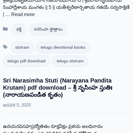
శ్రీఅక్షయతృతీయాయాం నిజరూపధరాయ చ | శ్రీవరాహనృసింహాయ
సింహాద్రీశాయ మంగళం || 5 || యతీశ్వరేణార్చితాయ గతయే సర్వసాక్షిణే
| …
Read more
Categories
భక్తి
నరసింహ స్తోత్రాలు
Tags
stotram
telugu devotional books
telugu pdf download
telugu stotram
Sri Narasimha Stuti (Narayana Pandita
Krutam) pdf download – శ్రీ నృసింహ స్తుతిః
(నారాయణపండిత కృతం)
జనవరి 5, 2025
ఉదయరవిసహస్రద్యోతితం రూక్షవీక్షం ప్రళయ జలధినాదం