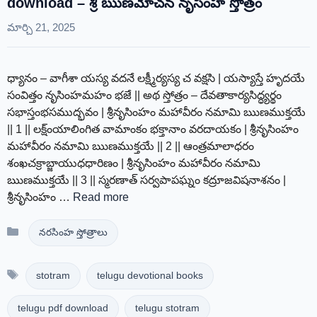
download – శ్రీ ఋణమోచన నృసింహ స్తోత్రం
మార్చి 21, 2025
ధ్యానం – వాగీశా యస్య వదనే లక్ష్మీర్యస్య చ వక్షసి | యస్యాస్తే హృదయే
సంవిత్తం నృసింహమహం భజే || అథ స్తోత్రం – దేవతాకార్యసిద్ధ్యర్థం
సభాస్తంభసముద్భవం | శ్రీనృసింహం మహావీరం నమామి ఋణముక్తయే
|| 1 || లక్ష్ంయాలింగిత వామాంకం భక్తానాం వరదాయకం | శ్రీనృసింహం
మహావీరం నమామి ఋణముక్తయే || 2 || ఆంత్రమాలాధరం
శంఖచక్రాబ్జాయుధధారిణం | శ్రీనృసింహం మహావీరం నమామి
ఋణముక్తయే || 3 || స్మరణాత్ సర్వపాపఘ్నం కద్రూజవిషనాశనం |
శ్రీనృసింహం …
Read more
Categories
నరసింహ స్తోత్రాలు
Tags
stotram
telugu devotional books
telugu pdf download
telugu stotram