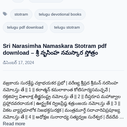
Tags
stotram
telugu devotional books
telugu pdf download
telugu stotram
Sri Narasimha Namaskara Stotram pdf
download – శ్రీ నృసింహ నమస్కార స్తోత్రం
డిసెంబర్ 17, 2024
వజ్రకాయ సురశ్రేష్ఠ చక్రాభయకర ప్రభో | వరేణ్య శ్రీప్రద శ్రీమన్ నరసింహ
నమోఽస్తు తే || 1 || కలాత్మన్ కమలాకాంత కోటిసూర్యసమచ్ఛవే |
రక్తజిహ్వ విశాలాక్ష తీక్ష్ణదంష్ట్ర నమోఽస్తు తే || 2 || దీప్తరూప మహాజ్వాల
ప్రహ్లాదవరదాయక | ఊర్ధ్వకేశ ద్విజప్రేష్ఠ శత్రుంజయ నమోఽస్తు తే || 3 ||
వికట వ్యాప్తభూలోక నిజభక్తసురక్షక | మంత్రమూర్తే సదాచారివిప్రపూజ్య
నమోఽస్తు తే || 4 || అధోక్షజ సురారాధ్య సత్యధ్వజ సురేశ్వర | దేవదేవ …
Read more