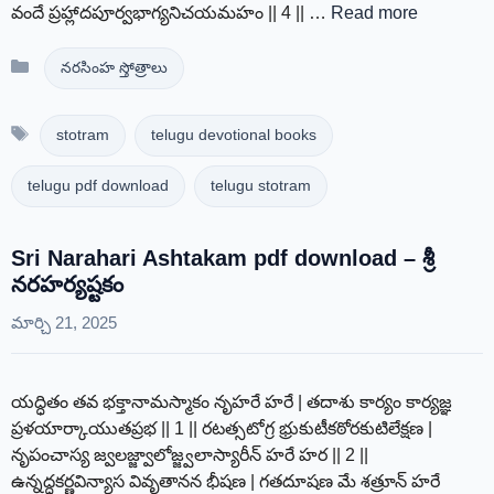
వందే ప్రహ్లాదపూర్వభాగ్యనిచయమహం || 4 || …
Read more
Categories
నరసింహ స్తోత్రాలు
Tags
stotram
telugu devotional books
telugu pdf download
telugu stotram
Sri Narahari Ashtakam pdf download – శ్రీ
నరహర్యష్టకం
మార్చి 21, 2025
యద్ధితం తవ భక్తానామస్మాకం నృహరే హరే | తదాశు కార్యం కార్యజ్ఞ
ప్రళయార్కాయుతప్రభ || 1 || రటత్సటోగ్ర భ్రుకుటీకఠోరకుటిలేక్షణ |
నృపంచాస్య జ్వలజ్జ్వాలోజ్జ్వలాస్యారీన్ హరే హర || 2 ||
ఉన్నద్ధకర్ణవిన్యాస వివృతానన భీషణ | గతదూషణ మే శత్రూన్ హరే