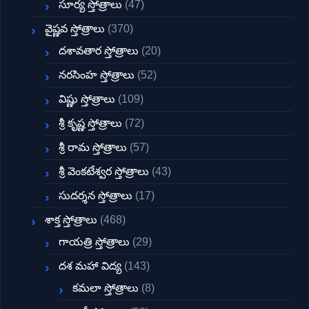
సూర్య స్తోత్రాలు
(47)
వైష్ణవ స్తోత్రాలు
(370)
దశావతార స్తోత్రాలు
(20)
నరసింహ స్తోత్రాలు
(52)
విష్ణు స్తోత్రాలు
(109)
శ్రీ కృష్ణ స్తోత్రాలు
(72)
శ్రీ రామ స్తోత్రాలు
(57)
శ్రీ వెంకటేశ్వర స్తోత్రాలు
(43)
సుదర్శన స్తోత్రాలు
(17)
శాక్త స్తోత్రాలు
(468)
గాయత్రి స్తోత్రాలు
(29)
దశ మహా విద్య
(143)
కమలా స్తోత్రాలు
(8)