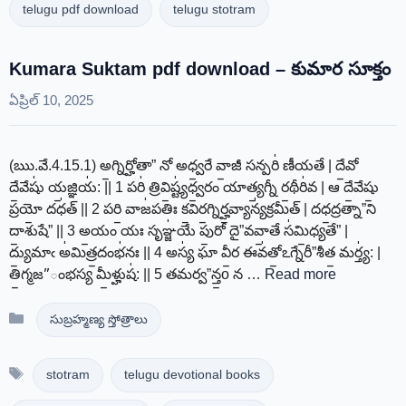
telugu pdf download
telugu stotram
Kumara Suktam pdf download – కుమార సూక్తం
ఏప్రిల్ 10, 2025
(ఋ.వే.4.15.1) అ॒గ్నిర్హోతా” నో అధ్వ॒రే వా॒జీ సన్పరి॑ ణీయతే | దే॒వో
దే॒వేషు॑ య॒జ్ఞియ॑: || 1 పరి॑ త్రివి॒ష్ట్య॑ధ్వ॒రం యాత్య॒గ్నీ ర॒థీరి॑వ | ఆ దే॒వేషు॒
ప్రయో॒ దధ॑త్ || 2 పరి॒ వాజ॑పతిః క॒విర॒గ్నిర్హ॒వ్యాన్య॑క్రమీత్ | దధ॒ద్రత్నా”ని
దా॒శుషే” || 3 అ॒యం యః సృఞ్జ॑యే పు॒రో దై”వవా॒తే స॑మి॒ధ్యతే” |
ద్యు॒మాఁ అ॑మిత్ర॒దంభ॑నః || 4 అస్య॑ ఘా వీ॒ర ఈవ॑తో॒ఽగ్నేరీ”శీత॒ మర్త్య॑: |
తి॒గ్మజ”ంభస్య మీ॒ళ్హుష॑: || 5 తమర్వ”న్త॒o న …
Read more
Categories
సుబ్రహ్మణ్య స్తోత్రాలు
Tags
stotram
telugu devotional books