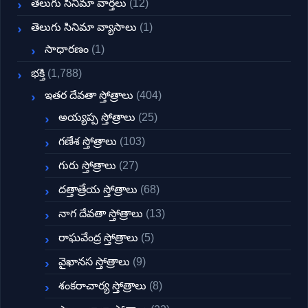
తెలుగు సినిమా వార్తలు
(12)
తెలుగు సినిమా వ్యాసాలు
(1)
సాధారణం
(1)
భక్తి
(1,788)
ఇతర దేవతా స్తోత్రాలు
(404)
అయ్యప్ప స్తోత్రాలు
(25)
గణేశ స్తోత్రాలు
(103)
గురు స్తోత్రాలు
(27)
దత్తాత్రేయ స్తోత్రాలు
(68)
నాగ దేవతా స్తోత్రాలు
(13)
రాఘవేంద్ర స్తోత్రాలు
(5)
వైఖానస స్తోత్రాలు
(9)
శంకరాచార్య స్తోత్రాలు
(8)