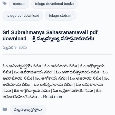
Tags
stotram
telugu devotional books
telugu pdf download
telugu stotram
Sri Subrahmanya Sahasranamavali pdf
download – శ్రీ సుబ్రహ్మణ్య సహస్రనామావళిః
ఫిబ్రవరి 9, 2025
ఓం అచింత్యశక్తయే నమః | ఓం అనఘాయ నమః | ఓం అక్షోభ్యాయ
నమః | ఓం అపరాజితాయ నమః | ఓం అనాథవత్సలాయ నమః | ఓం
అమోఘాయ నమః | ఓం అశోకాయ నమః | ఓం అజరాయ నమః | ఓం
అభయాయ నమః | ఓం అత్యుదారాయ నమః | ఓం అఘహరాయ
నమః | ఓం అగ్రగణ్యాయ నమః | ఓం అద్రిజాసుతాయ నమః | ఓం
అనంతమహింనే నమః …
Read more
Categories
సుబ్రహ్మణ్య స్తోత్రాలు