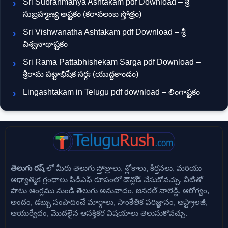
Sri Subrahmanya Ashtakam pdf Download – శ్రీ
సుబ్రహ్మణ్య అష్టకం (కరావలంబ స్తోత్రం)
Sri Vishwanatha Ashtakam pdf Download – శ్రీ
విశ్వనాథాష్టకం
Sri Rama Pattabhishekam Sarga pdf Download –
శ్రీరామ పట్టాభిషేక సర్గః (యుద్ధకాండం)
Lingashtakam in Telugu pdf download – లింగాష్టకం
తెలుగు రష్
లో మీరు తెలుగు స్తోత్రాలు, శ్లోకాలు, కీర్తనలు, మరియు
ఆధ్యాత్మిక గ్రంథాలు పిడిఎఫ్ రూపంలో డౌన్లోడ్ చేసుకోవచ్చు. వీటితో
పాటు ఆంగ్లము నుండి తెలుగు అనువాదం, జనరల్ నాలెడ్జ్, ఆరోగ్యం,
అందం, డబ్బు సంపాదించే మార్గాలు, సాంకేతిక పరిజ్ఞానం, ఆస్ట్రాలజీ,
ఆయుర్వేదం, మొదలైన ఆసక్తికర విషయాలు తెలుసుకోవచ్చు.