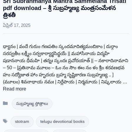
Sri Subrahmanya Mantra Sammelana Trisati
pdf download – శ్రీ సుబ్రహ్మణ్య మంత్రసంమేళన
త్రిశతీ
ఏప్రిల్ 17, 2025
ధ్యానం | వందే గురుం గణపతిం స్కందమాదిత్యమంబికాం | దుర్గాం
సరస్వతీం లక్ష్మీం సర్వకార్యార్థసిద్ధయే || మహాసేనాయ విద్మహే
షడాననాయ ధీమహి | తన్నః స్కందః ప్రచోదయాత్ || – నకారాదినామాని
– 50 – [ప్రతినామ మూలం – ఓం నం సౌం ఈం నం ళం శ్రీం శరవణభవ
హం సద్యోజాత హాం హృదయ బ్రహ్మ సృష్టికారణ సుబ్రహ్మణ్య .. ]
(మూలం) శివనాథాయ నమః | నిర్లేపాయ | నిర్మమాయ | నిష్కలాయ …
Read more
Categories
సుబ్రహ్మణ్య స్తోత్రాలు
Tags
stotram
telugu devotional books