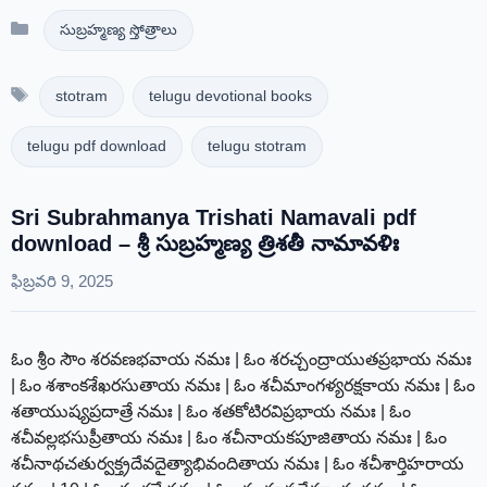
Categories
సుబ్రహ్మణ్య స్తోత్రాలు
Tags
stotram
telugu devotional books
telugu pdf download
telugu stotram
Sri Subrahmanya Trishati Namavali pdf
download – శ్రీ సుబ్రహ్మణ్య త్రిశతీ నామావళిః
ఫిబ్రవరి 9, 2025
ఓం శ్రీం సౌం శరవణభవాయ నమః | ఓం శరచ్చంద్రాయుతప్రభాయ నమః
| ఓం శశాంకశేఖరసుతాయ నమః | ఓం శచీమాంగళ్యరక్షకాయ నమః | ఓం
శతాయుష్యప్రదాత్రే నమః | ఓం శతకోటిరవిప్రభాయ నమః | ఓం
శచీవల్లభసుప్రీతాయ నమః | ఓం శచీనాయకపూజితాయ నమః | ఓం
శచీనాథచతుర్వక్త్రదేవదైత్యాభివందితాయ నమః | ఓం శచీశార్తిహరాయ