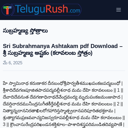
Skip
Me
to
content
సుబ్రహ్మణ్య స్తోత్రాలు
Sri Subrahmanya Ashtakam pdf Download –
శ్రీ సుబ్రహ్మణ్య అష్టకం (కరావలంబ స్తోత్రం)
మే 6, 2025
హే స్వామినాథ కరుణాకర దీనబంధోశ్రీపార్వతీశముఖపంకజపద్మబంధో |
శ్రీశాదిదేవగణపూజితపాదపద్మవల్లీశనాథ మమ దేహి కరావలంబం || 1 ||
దేవాదిదేవనుత దేవగణాధినాథదేవేంద్రవంద్య మృదుపంకజమంజుపాద |
దేవర్షినారదమునీంద్రసుగీతకీర్తేవల్లీశనాథ మమ దేహి కరావలంబం || 2 ||
నిత్యాన్నదాననిరతాఖిలరోగహారిన్తస్మాత్ప్రదానపరిపూరితభక్తకామ |
శ్రుత్యాగమప్రణవవాచ్యనిజస్వరూపవల్లీశనాథ మమ దేహి కరావలంబం ||
3 || క్రౌంచాసురేంద్రపరిఖండనశక్తిశూల–పాశాదిశస్త్రపరిమండితదివ్యపాణే |