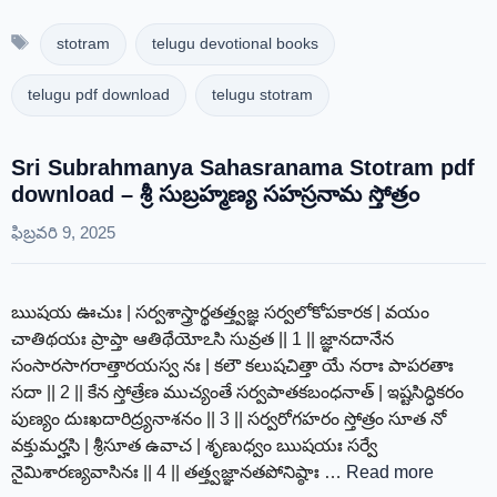
Tags
stotram
telugu devotional books
telugu pdf download
telugu stotram
Sri Subrahmanya Sahasranama Stotram pdf
download – శ్రీ సుబ్రహ్మణ్య సహస్రనామ స్తోత్రం
ఫిబ్రవరి 9, 2025
ఋషయ ఊచుః | సర్వశాస్త్రార్థతత్త్వజ్ఞ సర్వలోకోపకారక | వయం
చాతిథయః ప్రాప్తా ఆతిథేయోఽసి సువ్రత || 1 || జ్ఞానదానేన
సంసారసాగరాత్తారయస్వ నః | కలౌ కలుషచిత్తా యే నరాః పాపరతాః
సదా || 2 || కేన స్తోత్రేణ ముచ్యంతే సర్వపాతకబంధనాత్ | ఇష్టసిద్ధికరం
పుణ్యం దుఃఖదారిద్ర్యనాశనం || 3 || సర్వరోగహరం స్తోత్రం సూత నో
వక్తుమర్హసి | శ్రీసూత ఉవాచ | శృణుధ్వం ఋషయః సర్వే
నైమిశారణ్యవాసినః || 4 || తత్త్వజ్ఞానతపోనిష్ఠాః …
Read more