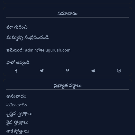
సమాచారం
మా గురించి
మమ్మల్ని సంప్రదించండి
ఇమెయిల్:
admin@telugurush.com
ఫాలో అవ్వండి
ప్రఖ్యాత వర్గాలు
అనువాదం
సమాచారం
వైష్ణవ స్తోత్రాలు
శైవ స్తోత్రాలు
శాక్త స్తోత్రాలు