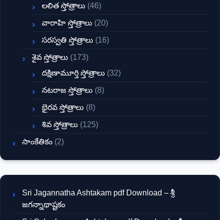
లలిత స్తోత్రాలు
(46)
వారాహి స్తోత్రాలు
(20)
సరస్వతి స్తోత్రాలు
(16)
శైవ స్తోత్రాలు
(173)
దక్షిణామూర్తి స్తోత్రాలు
(32)
నటరాజ స్తోత్రాలు
(8)
భైరవ స్తోత్రాలు
(8)
శివ స్తోత్రాలు
(125)
సాంకేతికం
(2)
Sri Jagannatha Ashtakam pdf Download – శ్రీ
జగన్నాథాష్టకం