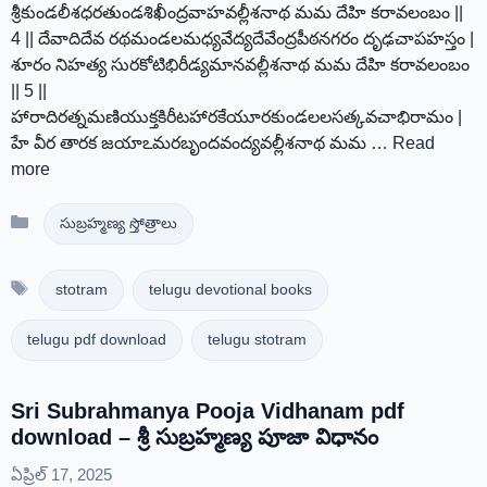
శ్రీకుండలీశధరతుండశిఖీంద్రవాహవల్లీశనాథ మమ దేహి కరావలంబం ||
4 || దేవాదిదేవ రథమండలమధ్యవేద్యదేవేంద్రపీఠనగరం దృఢచాపహస్తం |
శూరం నిహత్య సురకోటిభిరీడ్యమానవల్లీశనాథ మమ దేహి కరావలంబం
|| 5 ||
హారాదిరత్నమణియుక్తకిరీటహారకేయూరకుండలలసత్కవచాభిరామం |
హే వీర తారక జయాఽమరబృందవంద్యవల్లీశనాథ మమ …
Read
more
Categories
సుబ్రహ్మణ్య స్తోత్రాలు
Tags
stotram
telugu devotional books
telugu pdf download
telugu stotram
Sri Subrahmanya Pooja Vidhanam pdf
download – శ్రీ సుబ్రహ్మణ్య పూజా విధానం
ఏప్రిల్ 17, 2025