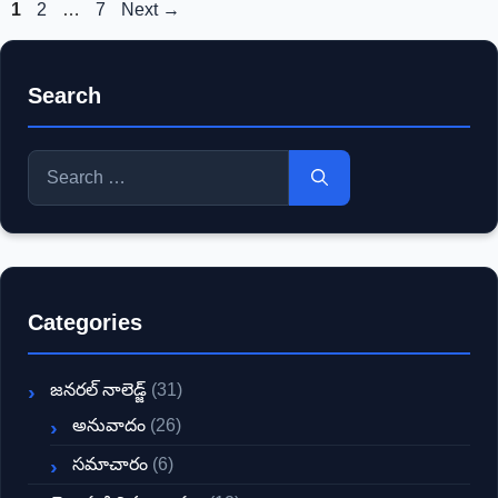
Page
Page
Page
1
2
…
7
Next
→
Search
Search
for:
Categories
జనరల్ నాలెడ్జ్
(31)
అనువాదం
(26)
సమాచారం
(6)