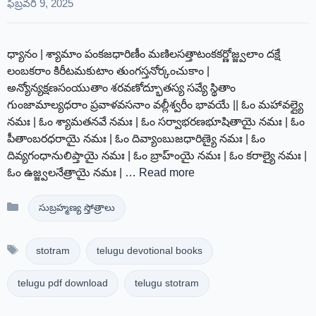
ఫిబ్రవరి 9, 2025
ధ్యానం | శ్యామాం పంకజధారిణీం మణిలసత్తాటంకకర్ణోజ్జ్వలాం దక్షే
లంబకరాం కిరీటమకుటాం తుంగస్తనోర్కంచుకాం |
అన్యోన్యక్షణసంయుతాం శరవణోద్భూతస్య సవ్యే స్థితాం
గుంజామాల్యధరాం ప్రవాళవసనాం వల్లీశ్వరీం భావయే || ఓం మహావల్ల్యై
నమః | ఓం శ్యామతనవే నమః | ఓం సర్వాభరణభూషితాయై నమః | ఓం
పీతాంబరధరాయై నమః | ఓం దివ్యాంబుజధారిణ్యై నమః | ఓం
దివ్యగంధానులిప్తాయై నమః | ఓం బ్రాహ్ంయై నమః | ఓం కరాల్యై నమః |
ఓం ఉజ్జ్వలనేత్రాయై నమః | …
Read more
Categories
సుబ్రహ్మణ్య స్తోత్రాలు
Tags
stotram
telugu devotional books
telugu pdf download
telugu stotram