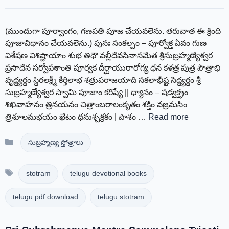
(ముందుగా పూర్వాంగం, గణపతి పూజ చేయవలెను. తరువాత ఈ క్రింది
పూజావిధానం చేయవలెను.) పునః సంకల్పం – పూర్వోక్త ఏవం గుణ
విశేషణ విశిష్టాయాం శుభ తిథౌ వల్లీదేవసేనాసమేత శ్రీసుబ్రహ్మణ్యేశ్వర
ప్రసాదేన సర్వోపశాంతి పూర్వక దీర్ఘాయురారోగ్య ధన కళత్ర పుత్ర పౌత్రాభి
వృద్ధ్యర్థం స్థిరలక్ష్మీ కీర్తిలాభ శత్రుపరాజయాది సకలాభీష్ట సిద్ధ్యర్థం శ్రీ
సుబ్రహ్మణ్యేశ్వర స్వామి పూజాం కరిష్యే || ధ్యానం – షడ్వక్త్రం
శిఖివాహనం త్రినయనం చిత్రాంబరాలంకృతం శక్తిం వజ్రమసిం
త్రిశూలమభయం ఖేటం ధనుశ్చక్రకం | పాశం …
Read more
Categories
సుబ్రహ్మణ్య స్తోత్రాలు
Tags
stotram
telugu devotional books
telugu pdf download
telugu stotram