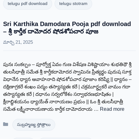
telugu pdf download
telugu stotram
Sri Karthika Damodara Pooja pdf download
– శ్రీ కార్తీక దామోదర షోడశోపచార పూజ
మార్చి 21, 2025
పునః సంకల్పం – పూర్వోక్త ఏవం గుణ విశేషణ విశిష్టాయాం శుభతిథౌ శ్రీ
తులసీధాత్రీ సమేత శ్రీ కార్తీకదామోదర స్వామినః ప్రీత్యర్థం పురుష సూక్త
విధానేన ధ్యాన ఆవాహనాది షోడశోపచార పూజాం కరిష్యే || ధ్యానం –
దక్షిణాగ్రకరే శంఖం పద్మం తస్యాన్యతః కరే | చక్రమూర్ధ్వకరే వామం గదా
తస్యాన్యతః కరే | దధానం సర్వలోకేశం సర్వాభరణభూషితం |
క్షీరాబ్ధిశయనం ధ్యాయేత్ నారాయణం ప్రభుం || ఓం శ్రీ తులసీధాత్రీ
సమేత లక్ష్మీనారాయణాయ కార్తీక దామోదరాయ …
Read more
Categories
సుబ్రహ్మణ్య స్తోత్రాలు