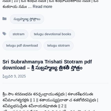
నమః | 10 | ఓం శంభవే నమః | ఓం శంభూపదేశకాయ నమః | ఓం
శంకరాయ నమః …
Read more
Categories
సుబ్రహ్మణ్య స్తోత్రాలు
Tags
stotram
telugu devotional books
telugu pdf download
telugu stotram
Sri Subrahmanya Trishati Stotram pdf
download – శ్రీ సుబ్రహ్మణ్య త్రిశతీ స్తోత్రం
ఫిబ్రవరి 9, 2025
శ్రీం సౌం శరవణభవః శరచ్చంద్రాయుతప్రభః | శశాంకశేఖరసుతః
శచీమాంగళ్యరక్షకః || 1 || శతాయుష్యప్రదాతా చ శతకోటిరవిప్రభః |
శచీవల్లభసుప్రీతః శచీనాయకపూజితః || 2 ||