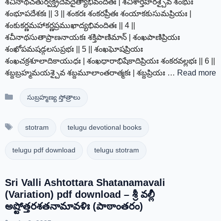
శచీనాథచతుర్వక్త్రదేవదైత్యాభివందితః | శచీశార్తిహరశ్చైవ శంభుః
శంభూపదేశకః || 3 || శంకరః శంకరప్రీతః శంయాకకుసుమప్రియః |
శంకుకర్ణమహాకర్ణప్రముఖాద్యభివందితః || 4 ||
శచీనాథసుతాప్రాణనాయకః శక్తిపాణిమాన్ | శంఖపాణిప్రియః
శంఖోపమషడ్గలసుప్రభః || 5 || శంఖఘోషప్రియః
శంఖచక్రశూలాదికాయుధః | శంఖధారాభిషేకాదిప్రియః శంకరవల్లభః || 6 ||
శబ్దబ్రహ్మమయశ్చైవ శబ్దమూలాంతరాత్మకః | శబ్దప్రియః …
Read more
Categories
సుబ్రహ్మణ్య స్తోత్రాలు
Tags
stotram
telugu devotional books
telugu pdf download
telugu stotram
Sri Valli Ashtottara Shatanamavali
(Variation) pdf download – శ్రీ వల్లీ
అష్టోత్తరశతనామావళిః (పాఠాంతరం)