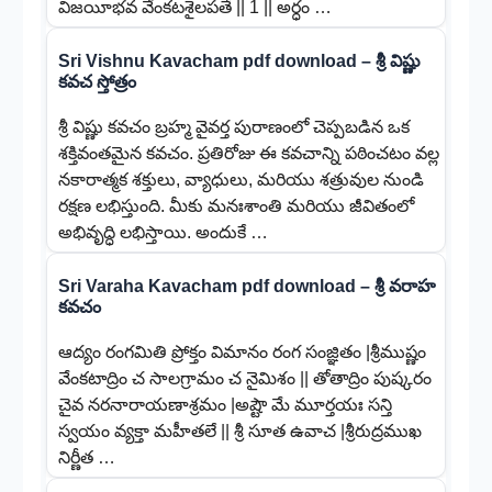
విజయీభవ వేంకటశైలపతే || 1 || అర్ధం …
Sri Vishnu Kavacham pdf download – శ్రీ విష్ణు
కవచ స్తోత్రం
శ్రీ విష్ణు కవచం బ్రహ్మ వైవర్త పురాణంలో చెప్పబడిన ఒక
శక్తివంతమైన కవచం. ప్రతిరోజు ఈ కవచాన్ని పఠించటం వల్ల
నకారాత్మక శక్తులు, వ్యాధులు, మరియు శత్రువుల నుండి
రక్షణ లభిస్తుంది. మీకు మనఃశాంతి మరియు జీవితంలో
అభివృద్ధి లభిస్తాయి. అందుకే …
Sri Varaha Kavacham pdf download – శ్రీ వరాహ
కవచం
ఆద్యం రంగమితి ప్రోక్తం విమానం రంగ సంజ్ఞితం |శ్రీముష్ణం
వేంకటాద్రిం చ సాలగ్రామం చ నైమిశం || తోతాద్రిం పుష్కరం
చైవ నరనారాయణాశ్రమం |అష్టౌ మే మూర్తయః సన్తి
స్వయం వ్యక్తా మహీతలే || శ్రీ సూత ఉవాచ |శ్రీరుద్రముఖ
నిర్ణీత …