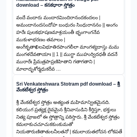
download – కనకధారా స్తోత్రం
వందే వందారు మందారమిందిరానందకందలం |
అమందానందసందోహ బంధురం సింధురాననం || అంగం
హరేః పులకభూషణమాశ్రయంతీ భృంగాంగనేవ
ముకుళాభరణం తమాలం |
అంగీకృతాఖిలవిభూతిరపాంగలీలా మాంగళ్యదాస్తు మమ
మంగళదేవతాయాః || 1 || ముగ్ధా ముహుర్విదధతీ వదనే
మురారేః ప్రేమత్రపాప్రణిహితాని గతాగతాని |
మాలాదృశోర్మధుకరీవ …
Sri Venkateshwara Stotram pdf download – శ్రీ
వేంకటేశ్వర స్తోత్రం
శ్రీ వేంకటేశ్వర స్తోత్రం అత్యంత మహిమాన్వితమైనది.
కలియుగ ప్రత్యక్ష దైవమైన శ్రీనివాసుడిని కీర్తిస్తూ, భక్తులు
నిత్య పూజలో ఈ స్తోత్రాన్ని పఠిస్తారు. శ్రీ వేంకటేశ్వర స్తోత్రం
కమలాకుచచూచుకకుంకుమతో
నియతారుణితాతులనీలతనో | కమలాయతలోచన లోకపతే