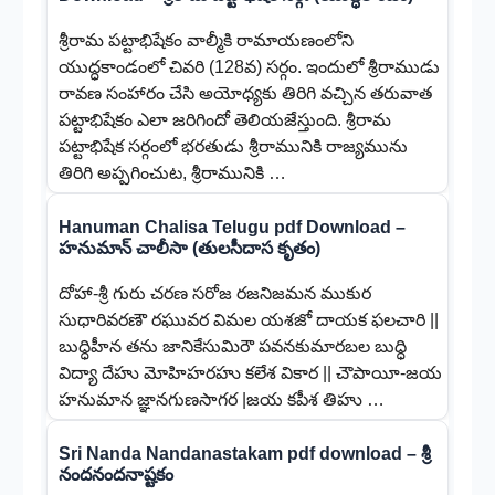
శ్రీరామ పట్టాభిషేకం వాల్మీకి రామాయణంలోని
యుద్ధకాండంలో చివరి (128వ) సర్గం. ఇందులో శ్రీరాముడు
రావణ సంహారం చేసి అయోధ్యకు తిరిగి వచ్చిన తరువాత
పట్టాభిషేకం ఎలా జరిగిందో తెలియజేస్తుంది. శ్రీరామ
పట్టాభిషేక సర్గంలో భరతుడు శ్రీరామునికి రాజ్యమును
తిరిగి అప్పగించుట, శ్రీరామునికి …
Hanuman Chalisa Telugu pdf Download –
హనుమాన్ చాలీసా (తులసీదాస కృతం)
దోహా-శ్రీ గురు చరణ సరోజ రజనిజమన ముకుర
సుధారివరణౌ రఘువర విమల యశజో దాయక ఫలచారి ||
బుద్ధిహీన తను జానికేసుమిరౌ పవనకుమారబల బుద్ధి
విద్యా దేహు మోహిహరహు కలేశ వికార || చౌపాయీ-జయ
హనుమాన జ్ఞానగుణసాగర |జయ కపీశ తిహు …
Sri Nanda Nandanastakam pdf download – శ్రీ
నందనందనాష్టకం