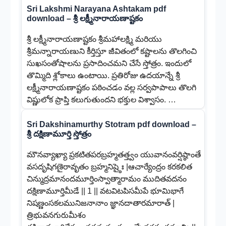
Sri Lakshmi Narayana Ashtakam pdf
download – శ్రీ లక్ష్మీనారాయణాష్టకం
శ్రీ లక్ష్మీనారాయణాష్టకం శ్రీమహాలక్ష్మి మరియు
శ్రీమన్నారాయణుని కీర్తిస్తూ జీవితంలో కష్టాలను తొలగించి
సుఖసంతోషాలను ప్రసాదించమని చేసే స్తోత్రం. ఇందులో
తొమ్మిది శ్లోకాలు ఉంటాయి. ప్రతిరోజు ఉదయాన్నే శ్రీ
లక్ష్మీనారాయణాష్టకం పఠించడం వల్ల సర్వపాపాలు తొలగి
విష్ణులోక ప్రాప్తి కలుగుతుందని భక్తుల విశ్వాసం. …
Sri Dakshinamurthy Stotram pdf download –
శ్రీ దక్షిణామూర్తి స్తోత్రం
మౌనవ్యాఖ్యా ప్రకటితపరబ్రహ్మతత్త్వం యువానంవర్షిష్ఠాంతే
వసదృషిగణైరావృతం బ్రహ్మనిష్ఠైః |ఆచార్యేంద్రం కరకలిత
చిన్ముద్రమానందమూర్తింస్వాత్మారామం ముదితవదనం
దక్షిణామూర్తిమీడే || 1 || వటవిటపిసమీపే భూమిభాగే
నిషణ్ణంసకలమునిజనానాం జ్ఞానదాతారమారాత్ |
త్రిభువనగురుమీశం