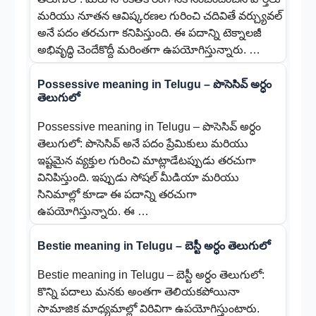
మరియు నూతన ఆవిష్కరణల గురించి చదివితే వర్చ్యువల్
అనే పదం తరచుగా కనిపిస్తుంది. ఈ పదాన్ని టెక్నాలజీ
అభివృద్ధి చెందేకొద్దీ మరింతగా ఉపయోగిస్తున్నారు. …
Possessive meaning in Telugu – పొసెసివ్ అర్ధం
తెలుగులో
Possessive meaning in Telugu – పొసెసివ్ అర్ధం
తెలుగులో: పొసెసివ్ అనే పదం ప్రేమికులు మరియు
ఇష్టమైన వ్యక్తుల గురించి మాట్లాడేటప్పుడు తరచుగా
వినిపిస్తుంది. ఇప్పుడు సోషల్ మీడియా మరియు
సినిమాల్లో కూడా ఈ పదాన్ని తరచుగా
ఉపయోగిస్తున్నారు. ఈ …
Bestie meaning in Telugu – బెస్టీ అర్ధం తెలుగులో
Bestie meaning in Telugu – బెస్టీ అర్ధం తెలుగులో:
కొన్ని పదాలు మనకు అంతగా తెలియకపోయినా
సామాజిక మాధ్యమాల్లో విరివిగా ఉపయోగిస్తుంటారు.