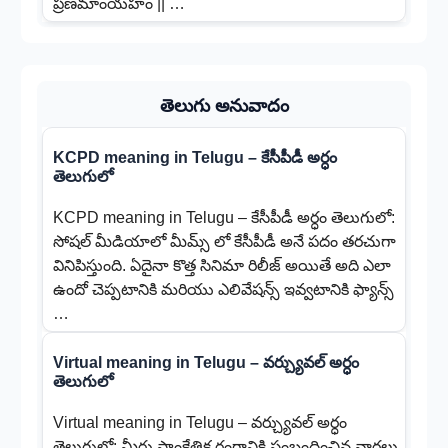
ప్రణమాంయహం || …
తెలుగు అనువాదం
KCPD meaning in Telugu – కేసీపీడీ అర్ధం
తెలుగులో
KCPD meaning in Telugu – కేసీపీడీ అర్ధం తెలుగులో:
సోషల్ మీడియాలో మీమ్స్ లో కేసీపీడీ అనే పదం తరచుగా
వినిపిస్తుంది. ఏదైనా కొత్త సినిమా రిలీజ్ అయితే అది ఎలా
ఉందో చెప్పటానికి మరియు ఎలివేషన్స్ ఇవ్వటానికి ఫ్యాన్స్
…
Virtual meaning in Telugu – వర్చ్యువల్ అర్ధం
తెలుగులో
Virtual meaning in Telugu – వర్చ్యువల్ అర్ధం
తెలుగులో: మీరు సాంకేతిక రంగానికి సంబందించిన వార్తలు