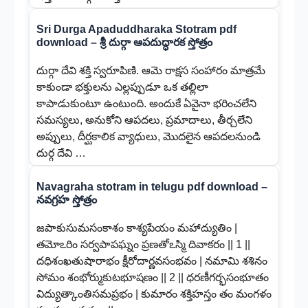
Sri Durga Apaduddharaka Stotram pdf
download – శ్రీ దుర్గా ఆపదుద్ధారక స్తోత్రం
దుర్గా దేవి శక్తి స్వరూపిణి. ఆమె రాక్షస సంహారం మాత్రమే
కాకుండా భక్తులను ఎల్లప్పుడూ ఒక తల్లిలా
కాపాడుకుంటూ ఉంటుంది. అందుకే ఏవైనా భరించలేని
సమస్యలు, అనుకోని ఆపదలు, ప్రమాదాలు, తీర్చలేని
అప్పులు, దీర్ఘకాలిక వ్యాధులు, మొదలైన ఆపదలనుండి
దుర్గ దేవి …
Navagraha stotram in telugu pdf download –
నవగ్రహ స్తోత్రం
జపాకుసుమసంకాశం కాశ్యపేయం మహాద్యుతిం |
తమోఽరిం సర్వపాపఘ్నం ప్రణతోఽస్మి దివాకరం || 1 ||
దధిశంఖతుషారాభం క్షీరోదార్ణవసంభవం | నమామి శశినం
సోమం శంభోర్ముకుటభూషణం || 2 || ధరణీగర్భసంభూతం
విద్యుత్కాంతిసమప్రభం | కుమారం శక్తిహస్తం తం మంగళం