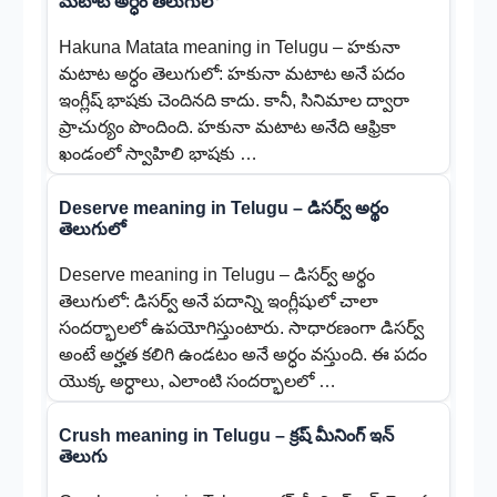
మటాట అర్ధం తెలుగులో
Hakuna Matata meaning in Telugu – హకునా
మటాట అర్ధం తెలుగులో: హకునా మటాట అనే పదం
ఇంగ్లీష్ భాషకు చెందినది కాదు. కానీ, సినిమాల ద్వారా
ప్రాచుర్యం పొందింది. హకునా మటాట అనేది ఆఫ్రికా
ఖండంలో స్వాహిలి భాషకు …
Deserve meaning in Telugu – డిసర్వ్ అర్థం
తెలుగులో
Deserve meaning in Telugu – డిసర్వ్ అర్థం
తెలుగులో: డిసర్వ్ అనే పదాన్ని ఇంగ్లీషులో చాలా
సందర్భాలలో ఉపయోగిస్తుంటారు. సాధారణంగా డిసర్వ్
అంటే అర్హత కలిగి ఉండటం అనే అర్ధం వస్తుంది. ఈ పదం
యొక్క అర్ధాలు, ఎలాంటి సందర్భాలలో …
Crush meaning in Telugu – క్రష్ మీనింగ్ ఇన్
తెలుగు