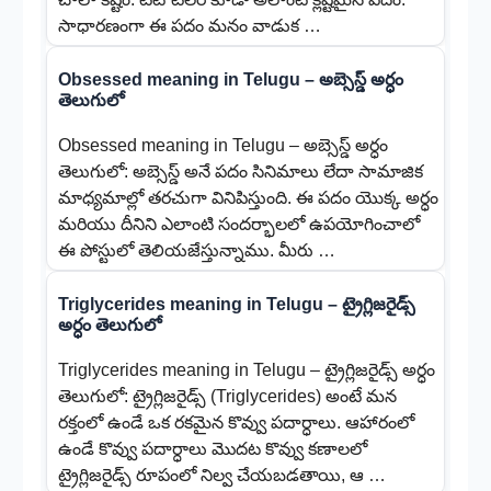
సాధారణంగా ఈ పదం మనం వాడుక …
Obsessed meaning in Telugu – అబ్సెస్డ్ అర్ధం
తెలుగులో
Obsessed meaning in Telugu – అబ్సెస్డ్ అర్ధం
తెలుగులో: అబ్సెస్డ్ అనే పదం సినిమాలు లేదా సామాజిక
మాధ్యమాల్లో తరచుగా వినిపిస్తుంది. ఈ పదం యొక్క అర్ధం
మరియు దీనిని ఎలాంటి సందర్భాలలో ఉపయోగించాలో
ఈ పోస్టులో తెలియజేస్తున్నాము. మీరు …
Triglycerides meaning in Telugu – ట్రైగ్లిజరైడ్స్
అర్ధం తెలుగులో
Triglycerides meaning in Telugu – ట్రైగ్లిజరైడ్స్ అర్ధం
తెలుగులో: ట్రైగ్లిజరైడ్స్ (Triglycerides) అంటే మన
రక్తంలో ఉండే ఒక రకమైన కొవ్వు పదార్ధాలు. ఆహారంలో
ఉండే కొవ్వు పదార్ధాలు మొదట కొవ్వు కణాలలో
ట్రైగ్లిజరైడ్స్ రూపంలో నిల్వ చేయబడతాయి, ఆ …