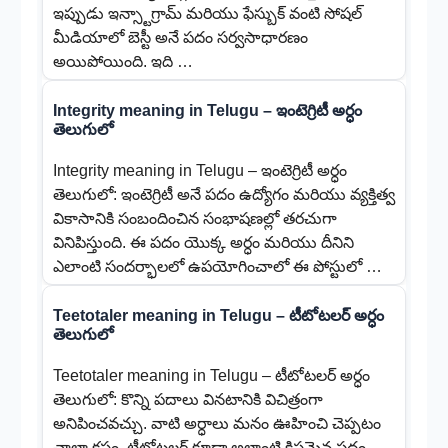
ఇప్పుడు ఇన్స్టాగ్రామ్ మరియు ఫేస్బుక్ వంటి సోషల్
మీడియాలో బెస్టీ అనే పదం సర్వసాధారణం
అయిపోయింది. ఇది …
Integrity meaning in Telugu – ఇంటెగ్రిటీ అర్ధం
తెలుగులో
Integrity meaning in Telugu – ఇంటెగ్రిటీ అర్ధం
తెలుగులో: ఇంటెగ్రిటీ అనే పదం ఉద్యోగం మరియు వ్యక్తిత్వ
వికాసానికి సంబందించిన సంభాషణల్లో తరచుగా
వినిపిస్తుంది. ఈ పదం యొక్క అర్ధం మరియు దీనిని
ఎలాంటి సందర్భాలలో ఉపయోగించాలో ఈ పోస్టులో …
Teetotaler meaning in Telugu – టీటోటలర్ అర్ధం
తెలుగులో
Teetotaler meaning in Telugu – టీటోటలర్ అర్ధం
తెలుగులో: కొన్ని పదాలు వినటానికి విచిత్రంగా
అనిపించవచ్చు. వాటి అర్ధాలు మనం ఊహించి చెప్పటం
చాలా కష్టం. టీటోటలర్ కూడా అలాంటి క్లిష్టమైన పదం.