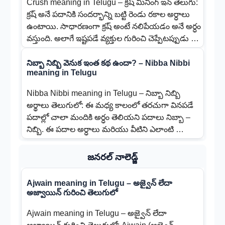
Crush meaning in Telugu – క్రష్ మీనింగ్ ఇన్ తెలుగు:
క్రష్ అనే పదానికి సందర్భాన్ని బట్టి రెండు రకాల అర్ధాలు
ఉంటాయి. సాధారణంగా క్రష్ అంటే నలిపేయడం అనే అర్ధం
వస్తుంది. అలాగే ఇష్టపడే వ్యక్తుల గురించి చెప్పేటప్పుడు …
నిబ్బా నిబ్బి వెనుక ఇంత కథ ఉందా? – Nibba Nibbi
meaning in Telugu
Nibba Nibbi meaning in Telugu – నిబ్బా నిబ్బి
అర్థాలు తెలుగులో: ఈ మధ్య కాలంలో తరచుగా వినపడే
పదాల్లో చాలా మందికి అర్ధం తెలియని పదాలు నిబ్బా –
నిబ్బి. ఈ పదాల అర్ధాలు మరియు వీటిని ఎలాంటి …
జనరల్ నాలెడ్జ్
Ajwain meaning in Telugu – అజ్వైన్ లేదా
అజ్వాయిన్ గురించి తెలుగులో
Ajwain meaning in Telugu – అజ్వైన్ లేదా