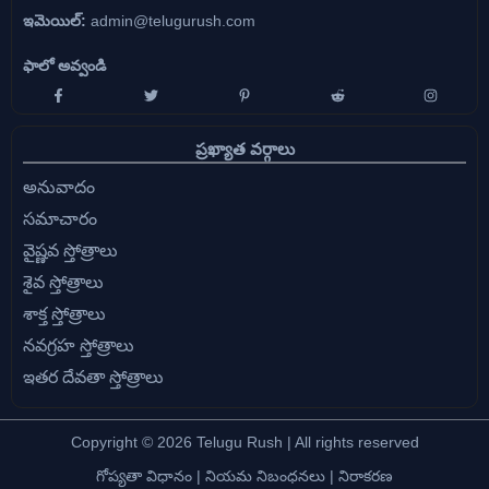
ఇమెయిల్:
admin@telugurush.com
ఫాలో అవ్వండి
ప్రఖ్యాత వర్గాలు
అనువాదం
సమాచారం
వైష్ణవ స్తోత్రాలు
శైవ స్తోత్రాలు
శాక్త స్తోత్రాలు
నవగ్రహ స్తోత్రాలు
ఇతర దేవతా స్తోత్రాలు
Copyright © 2026 Telugu Rush | All rights reserved
గోప్యతా విధానం
|
నియమ నిబంధనలు
|
నిరాకరణ