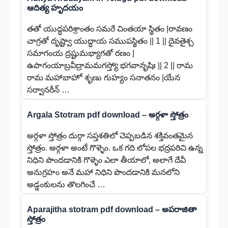
ఆదిత్య హృదయం
తతో యుద్ధపరిశ్రాంతం సమరే చింతయా స్థితం |రావణం
చాగ్రతో దృష్ట్వా యుద్ధాయ సముపస్థితం || 1 || దైవతైశ్చ
సమాగంయ ద్రష్టుమభ్యాగతో రణం |
ఉపాగంయాబ్రవీద్రామమగస్త్యో భగవానృషిః || 2 || రామ
రామ మహాబాహో శృణు గుహ్యం సనాతనం |యేన
సర్వానరీన్ …
Argala Stotram pdf download – అర్గళా స్తోత్రం
అర్గళా స్తోత్రం దుర్గా సప్తశతిలో చెప్పబడిన శక్తివంతమైన
స్తోత్రం. అర్గళా అంటే గొళ్ళెం. ఒక గది లోపల భద్రపరిచి ఉన్న
నిధిని పొందడానికి గొళ్ళెం ఎలా తీయాలో, అలాగే దేవీ
అనుగ్రహం అనే మహా నిధిని పొందడానికి మనలోని
అడ్డంకులను తొలగించే …
Aparajitha stotram pdf download – అపరాజితా
స్తోత్రం