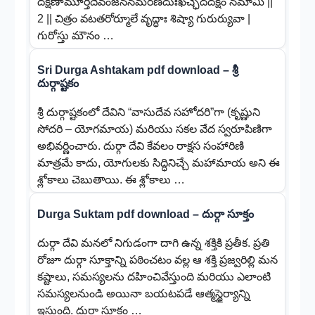
దక్షిణామూర్తిదేవంజననమరణదుఃఖచ్ఛేదదక్షం నమామి ||
2 || చిత్రం వటతరోర్మూలే వృద్ధాః శిష్యా గురుర్యువా |
గురోస్తు మౌనం …
Sri Durga Ashtakam pdf download – శ్రీ
దుర్గాష్టకం
శ్రీ దుర్గాష్టకంలో దేవిని “వాసుదేవ సహోదరి”గా (కృష్ణుని
సోదరి – యోగమాయ) మరియు సకల వేద స్వరూపిణిగా
అభివర్ణించారు. దుర్గా దేవి కేవలం రాక్షస సంహారిణి
మాత్రమే కాదు, యోగులకు సిద్ధినిచ్చే మహామాయ అని ఈ
శ్లోకాలు చెబుతాయి. ఈ శ్లోకాలు …
Durga Suktam pdf download – దుర్గా సూక్తం
దుర్గా దేవి మనలో నిగుడంగా దాగి ఉన్న శక్తికి ప్రతీక. ప్రతి
రోజూ దుర్గా సూక్తాన్ని పఠించటం వల్ల ఆ శక్తి ప్రజ్వరిల్లి మన
కష్టాలు, సమస్యలను దహించివేస్తుంది మరియు ఎలాంటి
సమస్యలనుండి అయినా బయటపడే ఆత్మస్థైర్యాన్ని
ఇస్తుంది. దుర్గా సూక్తం …