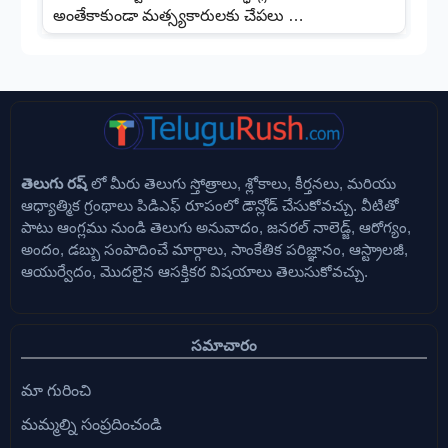
అంతేకాకుండా మత్స్యకారులకు చేపలు …
తెలుగు రష్
లో మీరు తెలుగు స్తోత్రాలు, శ్లోకాలు, కీర్తనలు, మరియు
ఆధ్యాత్మిక గ్రంథాలు పిడిఎఫ్ రూపంలో డౌన్లోడ్ చేసుకోవచ్చు. వీటితో
పాటు ఆంగ్లము నుండి తెలుగు అనువాదం, జనరల్ నాలెడ్జ్, ఆరోగ్యం,
అందం, డబ్బు సంపాదించే మార్గాలు, సాంకేతిక పరిజ్ఞానం, ఆస్ట్రాలజీ,
ఆయుర్వేదం, మొదలైన ఆసక్తికర విషయాలు తెలుసుకోవచ్చు.
సమాచారం
మా గురించి
మమ్మల్ని సంప్రదించండి