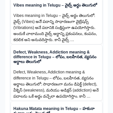
Vibes meaning in Telugu – వైబ్స్ అర్ధం తెలుగులో
Vibes meaning in Telugu – వైబ్స్ అర్ధం తెలుగులో:
వైబ్స్ (Vibes) అనేే పదాన్ని సాధారణంగా వైబ్రేషన్స్
(Vibrations) అనే పదానికి సంక్షిప్తంగా ఉపయోగిస్తారు.
అందుకే చాలామంది వైబ్స్ అర్ధాన్ని ప్రకంపనలు, కంపనం,
కదలిక అని అనువదిస్తారు. కానీ వైబ్స్ …
Defect, Weakness, Addiction meaning &
difference in Telugu – లోపం, బలహీనత, వ్యసనం
అర్ధాలు తెలుగులో
Defect, Weakness, Addiction meaning &
difference in Telugu – లోపం, బలహీనత, వ్యసనం
అర్ధాలు తెలుగులో: సాధారణంగా మనం డిఫెక్ట్ (defect),
వీక్నెస్ (weakness), మరియు అడిక్షన్ (addiction) అనే
పదాలను ఒకే అర్ధం వచ్చేలా ఉపయోగిస్తాం. కానీ …
Hakuna Matata meaning in Telugu – హకునా