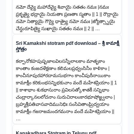
నమో దేవ్యై మహాదేవ్యై శివాయై సతతం నమః |నమః
ప్రకృత్యై భద్రాయై నియతాః ప్రణతాః స్మతాం || 1 || రౌద్రాయై
నమో నిత్యాయై గౌర్యై ధాత్ర్యై నమో నమః |జ్యోత్స్నాయై
చేన్దురూపిణ్యై సుఖాయై సతతం నమః || 2 || …
Sri Kamakshi stotram pdf download – శ్రీ కామాక్షీ
స్తోత్రం
కల్పానోకహపుష్పజాలవిలసన్నీలాలకాం మాతృకాం
కాంతాం కంజదళేక్షణాం కలిమలప్రధ్వంసినీం కాళికాం |
కాంచీనూపురహారదామసుభగాం కాంచీపురీనాయికాం
కామాక్షీం కరికుంభసన్నిభకుచాం వందే మహేశప్రియాం || 1
|| కాశాభాం శుకభాసురాం ప్రవిలసత్కోశాతకీ సన్నిభాం
చంద్రార్కానలలోచనాం సురుచిరాలంకారభూషోజ్జ్వలాం |
బ్రహ్మశ్రీపతివాసవాదిమునిభిః సంసేవితాంఘ్రిద్వయాం
కామాక్షీం గజరాజమందగమనాం వందే మహేశప్రియాం ||
…
Kanakadhara Stotram in Telugu pdf