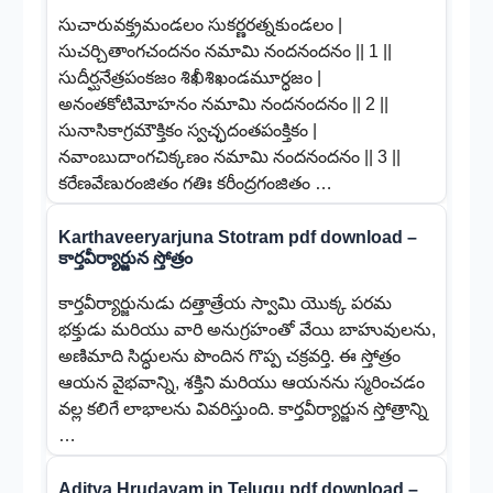
సుచారువక్త్రమండలం సుకర్ణరత్నకుండలం |
సుచర్చితాంగచందనం నమామి నందనందనం || 1 ||
సుదీర్ఘనేత్రపంకజం శిఖీశిఖండమూర్ధజం |
అనంతకోటిమోహనం నమామి నందనందనం || 2 ||
సునాసికాగ్రమౌక్తికం స్వచ్ఛదంతపంక్తికం |
నవాంబుదాంగచిక్కణం నమామి నందనందనం || 3 ||
కరేణవేణురంజితం గతిః కరీంద్రగంజితం …
Karthaveeryarjuna Stotram pdf download –
కార్తవీర్యార్జున స్తోత్రం
కార్తవీర్యార్జునుడు దత్తాత్రేయ స్వామి యొక్క పరమ
భక్తుడు మరియు వారి అనుగ్రహంతో వేయి బాహువులను,
అణిమాది సిద్ధులను పొందిన గొప్ప చక్రవర్తి. ఈ స్తోత్రం
ఆయన వైభవాన్ని, శక్తిని మరియు ఆయనను స్మరించడం
వల్ల కలిగే లాభాలను వివరిస్తుంది. కార్తవీర్యార్జున స్తోత్రాన్ని
…
Aditya Hrudayam in Telugu pdf download –