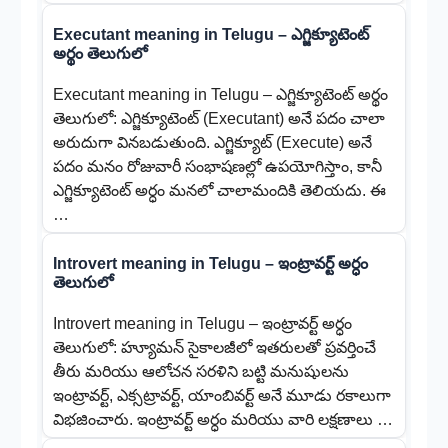
Executant meaning in Telugu – ఎగ్జిక్యూటెంట్
అర్థం తెలుగులో
Executant meaning in Telugu – ఎగ్జిక్యూటెంట్ అర్థం
తెలుగులో: ఎగ్జిక్యూటెంట్ (Executant) అనే పదం చాలా
అరుదుగా వినబడుతుంది. ఎగ్జిక్యూట్ (Execute) అనే
పదం మనం రోజువారీ సంభాషణల్లో ఉపయోగిస్తాం, కానీ
ఎగ్జిక్యూటెంట్ అర్ధం మనలో చాలామందికి తెలియదు. ఈ
…
Introvert meaning in Telugu – ఇంట్రావర్ట్ అర్ధం
తెలుగులో
Introvert meaning in Telugu – ఇంట్రావర్ట్ అర్ధం
తెలుగులో: హ్యూమన్ సైకాలజీలో ఇతరులతో ప్రవర్తించే
తీరు మరియు ఆలోచన సరళిని బట్టి మనుషులను
ఇంట్రావర్ట్, ఎక్సట్రావర్ట్, యాంబివర్ట్ అనే మూడు రకాలుగా
విభజించారు. ఇంట్రావర్ట్ అర్ధం మరియు వారి లక్షణాలు …