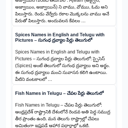
అజ్వాయిన్ గురించి తెలుగులో: Ajwain (అజ్వైన్,
అజ్వాయిం, అజ్వాయిన్) ని వాము, వోముు, ఓమ అని
పిలుస్తారు. రెండు వేర్వేరు రకాల మొక్కలను వాము అనే
పేరుతో పిలుస్తారు. అందువలన కేవలం …
Spices Names in English and Telugu with
Pictures – సుగంధ ద్రవ్యాల పేర్లు తెలుగులో
Spices Names in English and Telugu with
Pictures – సుగంధ ద్రవ్యాల పేర్లు తెలుగులో: స్పైసెస్
(Spices) అంటే తెలుగులో సుగంధ ద్రవ్యాలు అని అర్థం.
ఈ సుగంధ ద్రవ్యాలు మంచి సువాసన కలిగి ఉంటాయి.
వీటిని వంటకాలలో …
Fish Names in Telugu – చేపల పేర్లు తెలుగులో
Fish Names in Telugu – చేపల పేర్లు తెలుగులో:
ఆంధ్రప్రదేశ్ రాష్ట్రానికి దేశంలోనే రెండవ అతి పెద్ద సముద్ర
తీర ప్రాంతం ఉంది. మన తెలుగు రాష్ట్రాల్లో చేపలు
అమితంగా ఇష్టపడే ఆహార పధార్ధాల్లో ఒకటి.