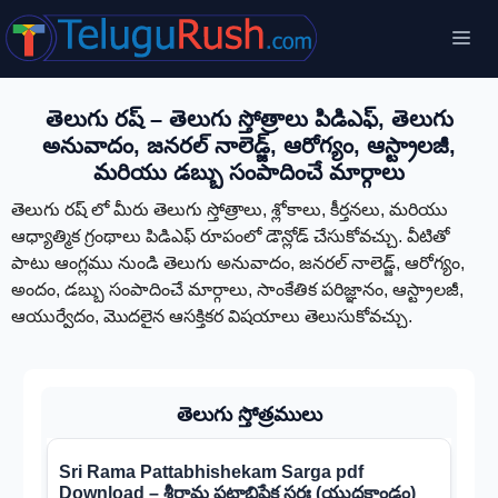
Skip
Me
to
content
తెలుగు రష్ – తెలుగు స్తోత్రాలు పిడిఎఫ్, తెలుగు
అనువాదం, జనరల్ నాలెడ్జ్, ఆరోగ్యం, ఆస్ట్రాలజీ,
మరియు డబ్బు సంపాదించే మార్గాలు
తెలుగు రష్ లో మీరు తెలుగు స్తోత్రాలు, శ్లోకాలు, కీర్తనలు, మరియు
ఆధ్యాత్మిక గ్రంథాలు పిడిఎఫ్ రూపంలో డౌన్లోడ్ చేసుకోవచ్చు. వీటితో
పాటు ఆంగ్లము నుండి తెలుగు అనువాదం, జనరల్ నాలెడ్జ్, ఆరోగ్యం,
అందం, డబ్బు సంపాదించే మార్గాలు, సాంకేతిక పరిజ్ఞానం, ఆస్ట్రాలజీ,
ఆయుర్వేదం, మొదలైన ఆసక్తికర విషయాలు తెలుసుకోవచ్చు.
తెలుగు స్తోత్రములు
Sri Rama Pattabhishekam Sarga pdf
Download – శ్రీరామ పట్టాభిషేక సర్గః (యుద్ధకాండం)