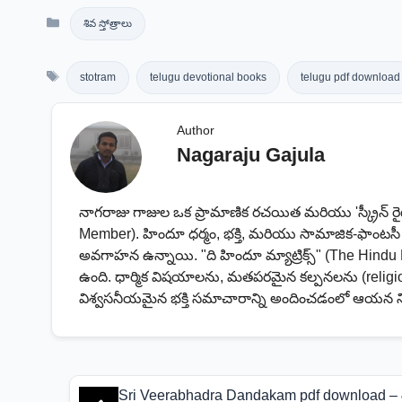
Categories
శివ స్తోత్రాలు
Tags
stotram
telugu devotional books
telugu pdf download
Author
Nagaraju Gajula
నాగరాజు గాజుల ఒక ప్రామాణిక రచయిత మరియు 'స్క్రీన్ ర
Member). హిందూ ధర్మం, భక్తి, మరియు సామాజిక-ఫాంట
అవగాహన ఉన్నాయి. "ది హిందూ మ్యాట్రిక్స్" (The Hindu 
ఉంది. ధార్మిక విషయాలను, మతపరమైన కల్పనలను (religio
విశ్వసనీయమైన భక్తి సమాచారాన్ని అందించడంలో ఆయన 
Sri Veerabhadra Dandakam pdf download – శ్