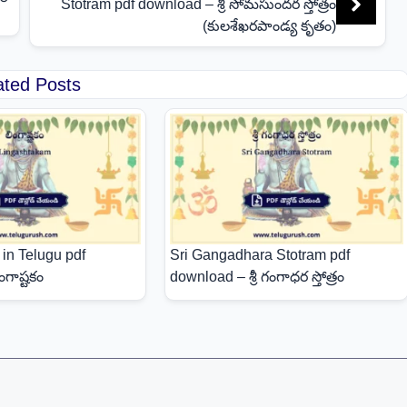
Stotram pdf download – శ్రీ సోమసుందర స్తోత్రం
(కులశేఖరపాండ్య కృతం)
ated Posts
in Telugu pdf
Sri Gangadhara Stotram pdf
గాష్టకం
download – శ్రీ గంగాధర స్తోత్రం