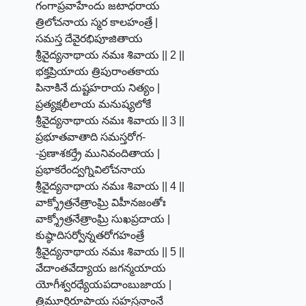
గంగాప్రవాహేందు జటాధరాయ
త్రిలోచనాయ స్మర కాలహంత్రే |
సమస్త దేవైరభిపూజితాయ
శ్రీవైద్యనాథాయ నమః శివాయ || 2 ||
భక్తప్రియాయ త్రిపురాంతకాయ
పినాకినే దుష్టహరాయ నిత్యం |
ప్రత్యక్షలీలాయ మనుష్యలోకే
శ్రీవైద్యనాథాయ నమః శివాయ || 3 ||
ప్రభూతవాతాది సమస్తరోగ-
-ప్రణాశకర్త్రే మునివందితాయ |
ప్రభాకరేంద్వగ్నివిలోచనాయ
శ్రీవైద్యనాథాయ నమః శివాయ || 4 ||
వాక్శ్రోత్రనేత్రాంఘ్రి విహీనజంతోః
వాక్శ్రోత్రనేత్రాంఘ్రి సుఖప్రదాయ |
కుష్ఠాదిసర్వోన్నతరోగహంత్రే
శ్రీవైద్యనాథాయ నమః శివాయ || 5 ||
వేదాంతవేద్యాయ జగన్మయాయ
యోగీశ్వరధ్యేయపదాంబుజాయ |
త్రిమూర్తిరూపాయ సహస్రనాంనే