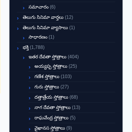
సమాచారం
(6)
తెలుగు సినిమా వార్తలు
(12)
తెలుగు సినిమా వ్యాసాలు
(1)
సాధారణం
(1)
భక్తి
(1,788)
ఇతర దేవతా స్తోత్రాలు
(404)
అయ్యప్ప స్తోత్రాలు
(25)
గణేశ స్తోత్రాలు
(103)
గురు స్తోత్రాలు
(27)
దత్తాత్రేయ స్తోత్రాలు
(68)
నాగ దేవతా స్తోత్రాలు
(13)
రాఘవేంద్ర స్తోత్రాలు
(5)
వైఖానస స్తోత్రాలు
(9)