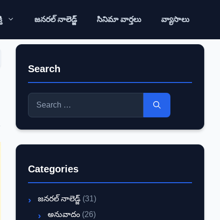
ి
జనరల్ నాలెడ్జ్
సినిమా వార్తలు
వ్యాసాలు
Search
Search
for:
Categories
జనరల్ నాలెడ్జ్
(31)
అనువాదం
(26)