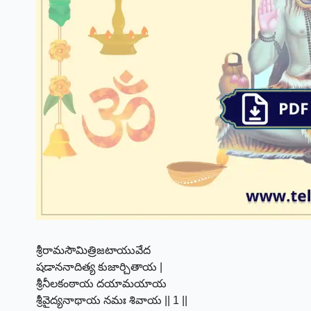
శ్రీరామసౌమిత్రిజటాయువేద
షడాననాదిత్య కుజార్చితాయ |
శ్రీనీలకంఠాయ దయామయాయ
శ్రీవైద్యనాథాయ నమః శివాయ || 1 ||