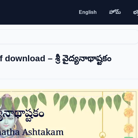
English
హోమ్
భక్త
ownload – శ్రీ వైద్యనాథాష్టకం