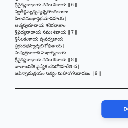
శ్రీవైద్యనాథాయ నమః శివాయ || 6 ||
స్వతీర్థమృద్భస్మభృతాంగభాజాం
పిశాచదుఃఖార్తిభయాపహాయ |
ఆత్మస్వరూపాయ శరీరభాజాం
శ్రీవైద్యనాథాయ నమః శివాయ || 7 ||
శ్రీనీలకంఠాయ వృషధ్వజాయ
స్రక్గంధభస్మాద్యభిశోభితాయ |
సుపుత్రదారాది సుభాగ్యదాయ
శ్రీవైద్యనాథాయ నమః శివాయ || 8 ||
బాలాంబికేశ వైద్యేశ భవరోగహరేతి చ |
జపేన్నామత్రయం నిత్యం మహారోగనివారణం || 9 ||
D