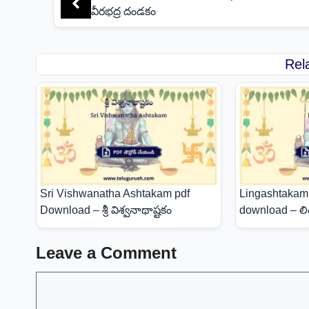
వీరభద్ర దండకం
Rel
Sri Vishwanatha Ashtakam pdf
Lingashtakam 
Download – శ్రీ విశ్వనాథాష్టకం
download – లిం
Leave a Comment
Comment