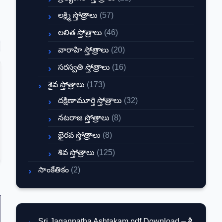
లక్ష్మి స్తోత్రాలు
(57)
లలిత స్తోత్రాలు
(46)
వారాహి స్తోత్రాలు
(20)
సరస్వతి స్తోత్రాలు
(16)
శైవ స్తోత్రాలు
(173)
దక్షిణామూర్తి స్తోత్రాలు
(32)
నటరాజ స్తోత్రాలు
(8)
భైరవ స్తోత్రాలు
(8)
శివ స్తోత్రాలు
(125)
సాంకేతికం
(2)
Sri Jagannatha Ashtakam pdf Download – శ్రీ