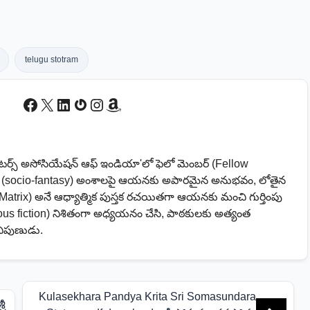
telugu stotram
Facebook
X
LinkedIn
Gravatar
Instagram
Amazon
ైటర్స్ అసోసియేషన్ ఆఫ్ ఇండియా'లో ఫెలో మెంబర్ (Fellow
సీ (socio-fantasy) అంశాలపై ఆయనకు అపారమైన అనుభవం, లోతైన
Matrix) అనే ఆధ్యాత్మిక పుస్తక రచయితగా ఆయనకు మంచి గుర్తింపు
us fiction) నిశితంగా అధ్యయనం చేసి, పాఠకులకు అత్యంత
నిపుణుడు.
Kulasekhara Pandya Krita Sri Somasundara
రీ