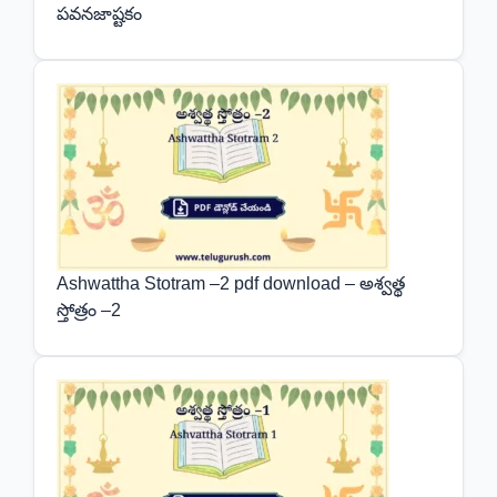
పవనజాష్టకం
Ashwattha Stotram –2 pdf download – అశ్వత్థ
స్తోత్రం –2