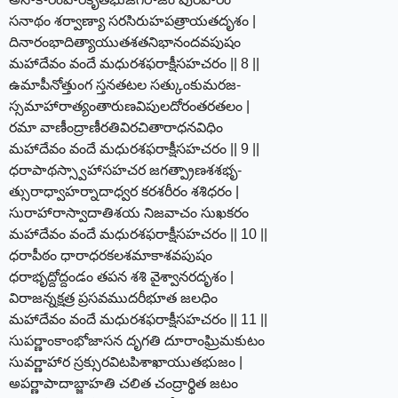
సనాథం శర్వాణ్యా సరసిరుహపత్రాయతదృశం |
దినారంభాదిత్యాయుతశతనిభానందవపుషం
మహాదేవం వందే మధురశఫరాక్షీసహచరం || 8 ||
ఉమాపీనోత్తుంగ స్తనతటల సత్కుంకుమరజ-
స్సమాహారాత్యంతారుణవిపులదోరంతరతలం |
రమా వాణీంద్రాణీరతివిరచితారాధనవిధిం
మహాదేవం వందే మధురశఫరాక్షీసహచరం || 9 ||
ధరాపాథస్స్వాహాసహచర జగత్ప్రాణశశభృ-
త్సురాధ్వాహర్నాదాధ్వర కరశరీరం శశిధరం |
సురాహారాస్వాదాతిశయ నిజవాచం సుఖకరం
మహాదేవం వందే మధురశఫరాక్షీసహచరం || 10 ||
ధరాపీఠం ధారాధరకలశమాకాశవపుషం
ధరాభృద్దోద్దండం తపన శశి వైశ్వానరదృశం |
విరాజన్నక్షత్ర ప్రసవముదరీభూత జలధిం
మహాదేవం వందే మధురశఫరాక్షీసహచరం || 11 ||
సుపర్ణాంకాంభోజాసన దృగతి దూరాంఘ్రిమకుటం
సువర్ణాహార స్రక్సురవిటపిశాఖాయుతభుజం |
అపర్ణాపాదాబ్జాహతి చలిత చంద్రార్థిత జటం