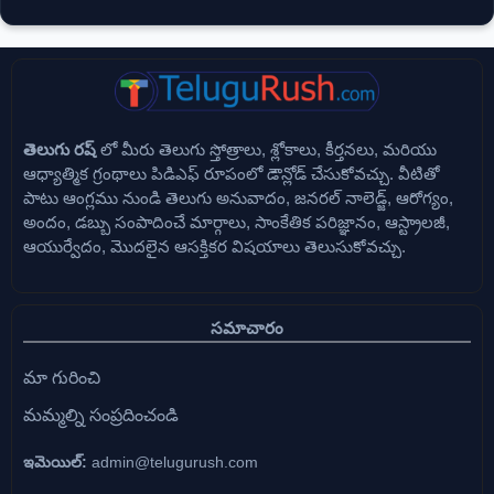
తెలుగు రష్
లో మీరు తెలుగు స్తోత్రాలు, శ్లోకాలు, కీర్తనలు, మరియు
ఆధ్యాత్మిక గ్రంథాలు పిడిఎఫ్ రూపంలో డౌన్లోడ్ చేసుకోవచ్చు. వీటితో
పాటు ఆంగ్లము నుండి తెలుగు అనువాదం, జనరల్ నాలెడ్జ్, ఆరోగ్యం,
అందం, డబ్బు సంపాదించే మార్గాలు, సాంకేతిక పరిజ్ఞానం, ఆస్ట్రాలజీ,
ఆయుర్వేదం, మొదలైన ఆసక్తికర విషయాలు తెలుసుకోవచ్చు.
సమాచారం
మా గురించి
మమ్మల్ని సంప్రదించండి
ఇమెయిల్:
admin@telugurush.com