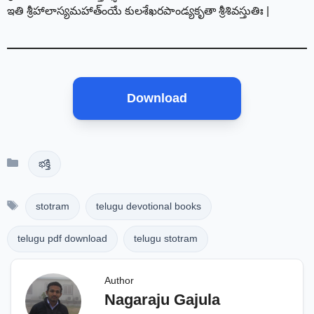
ఇతి శ్రీహాలాస్యమహాత్ంయే కులశేఖరపాండ్యకృతా శ్రీశివస్తుతిః |
Download
Categories
భక్తి
Tags
stotram
telugu devotional books
telugu pdf download
telugu stotram
Author
Nagaraju Gajula