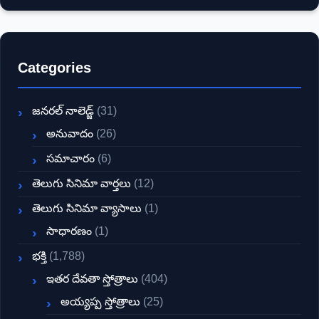
Categories
జనరల్ నాలెడ్జ్
(31)
అనువాదం
(26)
సమాచారం
(6)
తెలుగు సినిమా వార్తలు
(12)
తెలుగు సినిమా వ్యాసాలు
(1)
సాధారణం
(1)
భక్తి
(1,788)
ఇతర దేవతా స్తోత్రాలు
(404)
అయ్యప్ప స్తోత్రాలు
(25)