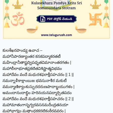
కులశేఖరపాండ్య ఉవాచ –
మహానీపారణ్యాంతర కనకపద్మాకరతటీ
మహేంద్రానీతాష్టద్విపధృతవిమానాంతరగతం |
మహాలీలాభూతప్రకటితవిశిష్టాత్మవిభవం
మహాదేవం వందే మధురశఫరాక్షీసహచరం || 1 ||
నమన్నాళీకాక్షాంబుజ భవసునాశీర మకుటీ
వమన్మాణిక్యాంశుస్ఫురదరుణపాదాబ్జయుగళం |
అమందానందాబ్ధిం హరినయనపద్మార్చితపదం
మహాదేవం వందే మధురశఫరాక్షీసహచరం || 2 ||
మహామాతంగాసృగ్వరవసనమదీంద్రతనయా
మహాభాగ్యం మత్తాంధకకరటికంఠీరవవరం |