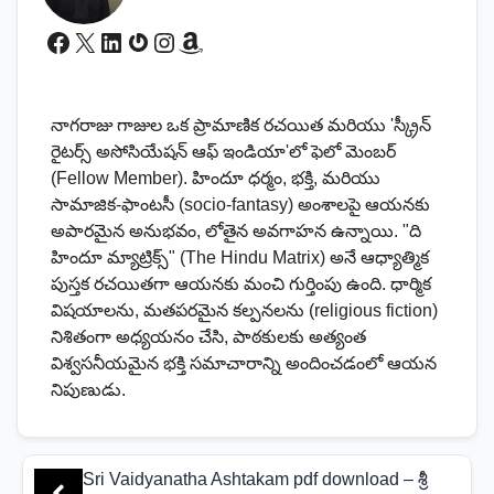
Facebook
X
LinkedIn
Gravatar
Instagram
Amazon
నాగరాజు గాజుల ఒక ప్రామాణిక రచయిత మరియు 'స్క్రీన్
రైటర్స్ అసోసియేషన్ ఆఫ్ ఇండియా'లో ఫెలో మెంబర్
(Fellow Member). హిందూ ధర్మం, భక్తి, మరియు
సామాజిక-ఫాంటసీ (socio-fantasy) అంశాలపై ఆయనకు
అపారమైన అనుభవం, లోతైన అవగాహన ఉన్నాయి. "ది
హిందూ మ్యాట్రిక్స్" (The Hindu Matrix) అనే ఆధ్యాత్మిక
పుస్తక రచయితగా ఆయనకు మంచి గుర్తింపు ఉంది. ధార్మిక
విషయాలను, మతపరమైన కల్పనలను (religious fiction)
నిశితంగా అధ్యయనం చేసి, పాఠకులకు అత్యంత
విశ్వసనీయమైన భక్తి సమాచారాన్ని అందించడంలో ఆయన
నిపుణుడు.
Sri Vaidyanatha Ashtakam pdf download – శ్రీ