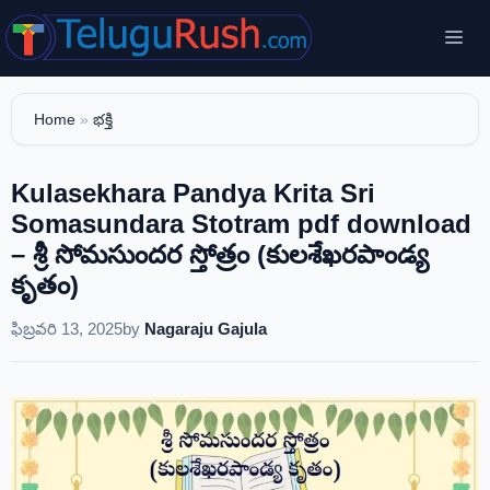
Skip
Me
to
content
Home
»
భక్తి
Kulasekhara Pandya Krita Sri
Somasundara Stotram pdf download
– శ్రీ సోమసుందర స్తోత్రం (కులశేఖరపాండ్య
కృతం)
ఫిబ్రవరి 13, 2025
by
Nagaraju Gajula