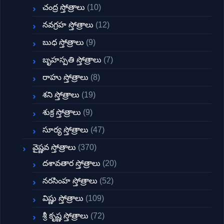
చంద్ర స్తోత్రాలు
(10)
నవగ్రహ స్తోత్రాలు
(12)
బుధ స్తోత్రాలు
(9)
బృహస్పతి స్తోత్రాలు
(7)
రాహు స్తోత్రాలు
(8)
శని స్తోత్రాలు
(19)
శుక్ర స్తోత్రాలు
(9)
సూర్య స్తోత్రాలు
(47)
వైష్ణవ స్తోత్రాలు
(370)
దశావతార స్తోత్రాలు
(20)
నరసింహ స్తోత్రాలు
(52)
విష్ణు స్తోత్రాలు
(109)
శ్రీ కృష్ణ స్తోత్రాలు
(72)