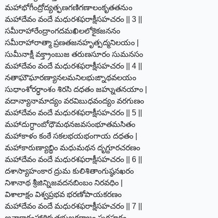
మహాభోగీంద్రోద్యత్ఫణగణిగణాలంకృతతనుం
మహాదేవం వందే మధురశఫరాక్షీసహచరం || 3 ||
సమీరాహారేంద్రాంగదమఖిలలోకైకజననం
సమీరాహారాత్మా ప్రణతజనహృత్పద్మనిలయం |
సుమీనాక్షీ వక్త్రాంబుజ తరుణసూరం సుమనసం
మహాదేవం వందే మధురశఫరాక్షీసహచరం || 4 ||
నతాఘౌఘారణ్యానలమనిలభుఙ్నాథవలయం
సుధాంశోరర్ధాంశం శిరసి దధతం జహ్నుతనయాం |
వదాన్యానామాద్యం వరవిబుధవంద్యం వరగుణం
మహాదేవం వందే మధురశఫరాక్షీసహచరం || 5 ||
మహాదుగ్ధాంబోధౌమథనజవసంభూతమసితం
మహాకాళం కంఠే సకలభయభంగాయ దధతం |
మహాకారుణ్యాబ్ధిం మధుమథన దృగ్దూరచరణం
మహాదేవం వందే మధురశఫరాక్షీసహచరం || 6 ||
దశాస్యాహంకార ద్రుమ కులిశితాంగుష్ఠనఖరం
నిశానాథ శ్రీజిన్నిజవదనబింబం నిరవధిం |
విశాలాక్షం విశ్వప్రభవ భరణోపాయకరణం
మహాదేవం వందే మధురశఫరాక్షీసహచరం || 7 ||
అనాకారంహారికృతభుజగరాజం పురహరం