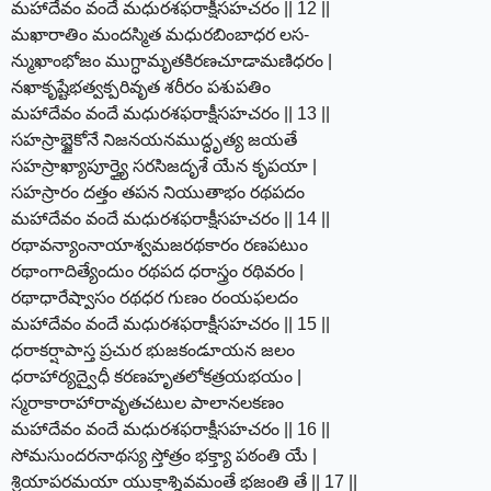
మహాదేవం వందే మధురశఫరాక్షీసహచరం || 12 ||
మఖారాతిం మందస్మిత మధురబింబాధర లస-
న్ముఖాంభోజం ముగ్ధామృతకిరణచూడామణిధరం |
నఖాకృష్టేభత్వక్పరివృత శరీరం పశుపతిం
మహాదేవం వందే మధురశఫరాక్షీసహచరం || 13 ||
సహస్రాబ్జైకోనే నిజనయనముద్ధృత్య జయతే
సహస్రాఖ్యాపూర్త్యై సరసిజదృశే యేన కృపయా |
సహస్రారం దత్తం తపన నియుతాభం రథపదం
మహాదేవం వందే మధురశఫరాక్షీసహచరం || 14 ||
రథావన్యాంనాయాశ్వమజరథకారం రణపటుం
రథాంగాదిత్యేందుం రథపద ధరాస్త్రం రథివరం |
రథాధారేష్వాసం రథధర గుణం రంయఫలదం
మహాదేవం వందే మధురశఫరాక్షీసహచరం || 15 ||
ధరాకర్షాపాస్త ప్రచుర భుజకండూయన జలం
ధరాహార్యద్వైధీ కరణహృతలోకత్రయభయం |
స్మరాకారాహారావృతచటుల పాలానలకణం
మహాదేవం వందే మధురశఫరాక్షీసహచరం || 16 ||
సోమసుందరనాథస్య స్తోత్రం భక్త్యా పఠంతి యే |
శ్రియాపరమయా యుక్తాశ్శివమంతే భజంతి తే || 17 ||