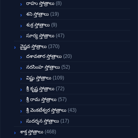
రాహు స్తోత్రాలు
(8)
శని స్తోత్రాలు
(19)
శుక్ర స్తోత్రాలు
(9)
సూర్య స్తోత్రాలు
(47)
వైష్ణవ స్తోత్రాలు
(370)
దశావతార స్తోత్రాలు
(20)
నరసింహ స్తోత్రాలు
(52)
విష్ణు స్తోత్రాలు
(109)
శ్రీ కృష్ణ స్తోత్రాలు
(72)
శ్రీ రామ స్తోత్రాలు
(57)
శ్రీ వెంకటేశ్వర స్తోత్రాలు
(43)
సుదర్శన స్తోత్రాలు
(17)
శాక్త స్తోత్రాలు
(468)