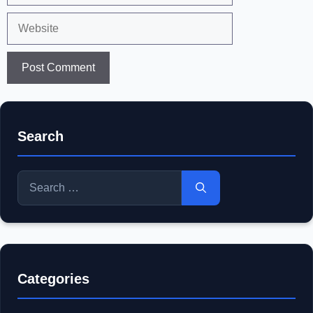
Website
Search
Search
for:
Categories