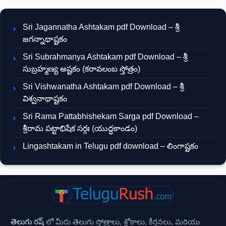
Sri Jagannatha Ashtakam pdf Download – శ్రీ
జగన్నాథాష్టకం
Sri Subrahmanya Ashtakam pdf Download – శ్రీ
సుబ్రహ్మణ్య అష్టకం (కరావలంబ స్తోత్రం)
Sri Vishwanatha Ashtakam pdf Download – శ్రీ
విశ్వనాథాష్టకం
Sri Rama Pattabhishekam Sarga pdf Download –
శ్రీరామ పట్టాభిషేక సర్గః (యుద్ధకాండం)
Lingashtakam in Telugu pdf download – లింగాష్టకం
తెలుగు రష్
లో మీరు తెలుగు స్తోత్రాలు, శ్లోకాలు, కీర్తనలు, మరియు