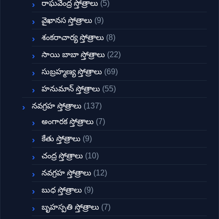
రాఘవేంద్ర స్తోత్రాలు
(5)
వైఖానస స్తోత్రాలు
(9)
శంకరాచార్య స్తోత్రాలు
(8)
సాయి బాబా స్తోత్రాలు
(22)
సుబ్రహ్మణ్య స్తోత్రాలు
(69)
హనుమాన్ స్తోత్రాలు
(55)
నవగ్రహ స్తోత్రాలు
(137)
అంగారక స్తోత్రాలు
(7)
కేతు స్తోత్రాలు
(9)
చంద్ర స్తోత్రాలు
(10)
నవగ్రహ స్తోత్రాలు
(12)
బుధ స్తోత్రాలు
(9)
బృహస్పతి స్తోత్రాలు
(7)