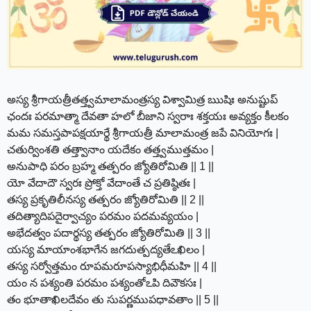
అస్య శ్రీగాయత్రీతత్త్వమాలామంత్రస్య విశ్వామిత్ర ఋషిః అనుష్టుప్
ఛందః పరమాత్మా దేవతా హలో బీజాని స్వరాః శక్తయః అవ్యక్తం కీలకం
మమ సమస్తపాపక్షయార్థే శ్రీగాయత్రీ మాలామంత్ర జపే వినియోగః |
చతుర్వింశతి తత్త్వానాం యదేకం తత్త్వముత్తమం |
అనుపాధి పరం బ్రహ్మ తత్పరం జ్యోతిరోమితి || 1 ||
యో వేదాదౌ స్వరః ప్రోక్తో వేదాంతే చ ప్రతిష్ఠితః |
తస్య ప్రకృతిలీనస్య తత్పరం జ్యోతిరోమితి || 2 ||
తదిత్యాదిపదైర్వాచ్యం పరమం పదమవ్యయం |
అభేదత్వం పదార్థస్య తత్పరం జ్యోతిరోమితి || 3 ||
యస్య మాయాంశభాగేన జగదుత్పద్యతేఽఖిలం |
తస్య సర్వోత్తమం రూపమరూపస్యాభిధీమహి || 4 ||
యం న పశ్యంతి పరమం పశ్యంతోఽపి దివౌకసః |
తం భూతాఖిలదేవం తు సుపర్ణముపధావతాం || 5 ||