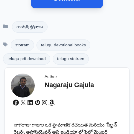
Categories
గాయత్రి స్తోత్రాలు
Tags
stotram
telugu devotional books
telugu pdf download
telugu stotram
Author
Nagaraju Gajula
Facebook
X
LinkedIn
Gravatar
Instagram
Amazon
నాగరాజు గాజుల ఒక ప్రామాణిక రచయిత మరియు 'స్క్రీన్
రైటర్స్ అసోసియేషన్ ఆఫ్ ఇండియా'లో ఫెలో మెంబర్