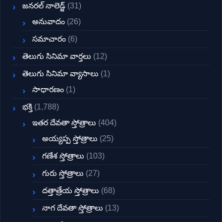
జనరల్ నాలెడ్జ్
(31)
అనువాదం
(26)
సమాచారం
(6)
తెలుగు సినిమా వార్తలు
(12)
తెలుగు సినిమా వ్యాసాలు
(1)
సాధారణం
(1)
భక్తి
(1,788)
ఇతర దేవతా స్తోత్రాలు
(404)
అయ్యప్ప స్తోత్రాలు
(25)
గణేశ స్తోత్రాలు
(103)
గురు స్తోత్రాలు
(27)
దత్తాత్రేయ స్తోత్రాలు
(68)
నాగ దేవతా స్తోత్రాలు
(13)