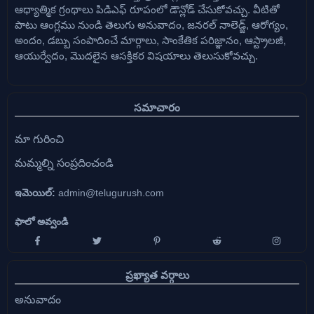
ఆధ్యాత్మిక గ్రంథాలు పిడిఎఫ్ రూపంలో డౌన్లోడ్ చేసుకోవచ్చు. వీటితో
పాటు ఆంగ్లము నుండి తెలుగు అనువాదం, జనరల్ నాలెడ్జ్, ఆరోగ్యం,
అందం, డబ్బు సంపాదించే మార్గాలు, సాంకేతిక పరిజ్ఞానం, ఆస్ట్రాలజీ,
ఆయుర్వేదం, మొదలైన ఆసక్తికర విషయాలు తెలుసుకోవచ్చు.
సమాచారం
మా గురించి
మమ్మల్ని సంప్రదించండి
ఇమెయిల్:
admin@telugurush.com
ఫాలో అవ్వండి
ప్రఖ్యాత వర్గాలు
అనువాదం