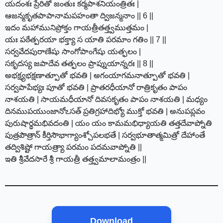
యదంశః ప్రేరితో జంతుః కర్మపాశనియంత్రితః |
ఆజన్మకృతపాపానామపహంతా ద్విజన్మనాం || 6 ||
ఇదం మహామునిప్రోక్తం గాయత్రీతత్త్వముత్తమం |
యః పఠేత్పరయా భక్త్యా స యాతి పరమాం గతిం || 7 ||
సర్వవేదపురాణేషు సాంగోపాంగేషు యత్ఫలం |
సకృదస్య జపాదేవ తత్ఫలం ప్రాప్నుయాన్నరః || 8 ||
అభక్ష్యభక్షణాత్పూతో భవతి | అగంయాగమనాత్పూతో భవతి |
సర్వపాపేభ్యః పూతో భవతి | ప్రాతరధీయానో రాత్రికృతం పాపం
నాశయతి | సాయమధీయానో దివసకృతం పాపం నాశయతి | మధ్యం
దినముపయుంజానోఽసత్ ప్రతిగ్రహాదిభ్యో ముక్తో భవతి | అనుపప్లవం
పురుషార్థమభివదంతి | యం యం కామమభిధ్యాయతి తత్తదేవాప్నోతి
పుత్రపౌత్రాన్ కీర్తిసౌభాగ్యాంశ్చోపలభతే | సర్వభూతాత్మమిత్రో దేహాంతే
తద్విశిష్టో గాయత్ర్యా పరమం పదమవాప్నోతి ||
ఇతి శ్రీవేదసారే శ్రీ గాయత్రీ తత్త్వమాలామంత్రం ||
Download