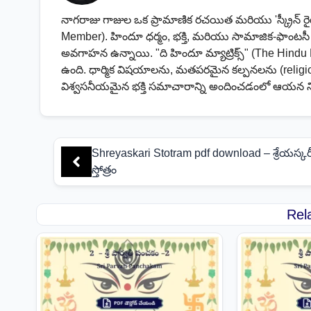
నాగరాజు గాజుల ఒక ప్రామాణిక రచయిత మరియు 'స్క్రీన్ ర
Member). హిందూ ధర్మం, భక్తి, మరియు సామాజిక-ఫాంట
అవగాహన ఉన్నాయి. "ది హిందూ మ్యాట్రిక్స్" (The Hindu 
ఉంది. ధార్మిక విషయాలను, మతపరమైన కల్పనలను (religio
విశ్వసనీయమైన భక్తి సమాచారాన్ని అందించడంలో ఆయన 
Shreyaskari Stotram pdf download – శ్రేయస్కర
స్తోత్రం
Rel