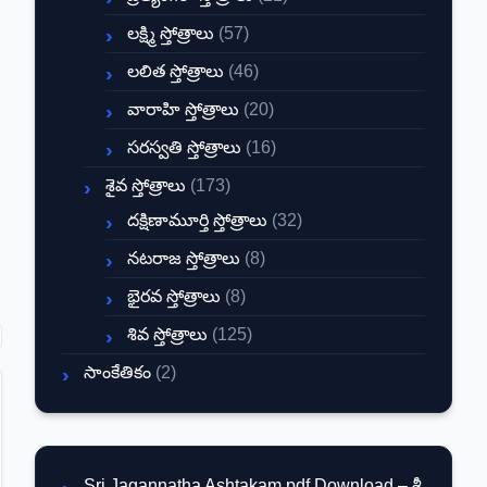
లక్ష్మి స్తోత్రాలు
(57)
లలిత స్తోత్రాలు
(46)
వారాహి స్తోత్రాలు
(20)
సరస్వతి స్తోత్రాలు
(16)
శైవ స్తోత్రాలు
(173)
దక్షిణామూర్తి స్తోత్రాలు
(32)
నటరాజ స్తోత్రాలు
(8)
భైరవ స్తోత్రాలు
(8)
శివ స్తోత్రాలు
(125)
సాంకేతికం
(2)
Sri Jagannatha Ashtakam pdf Download – శ్రీ