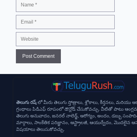
Name
Email
Website
తెలుగు రష్
లో మీరు తెలుగు స్తోత్రాలు, శ్లోకాలు, కీర్తనలు, మరియు ఆధ
గ్రంథాలు పిడిఎఫ్ రూపంలో డౌన్లోడ్ చేసుకోవచ్చు. వీటితో పాటు ఆంగ్ల
తెలుగు అనువాదం, జనరల్ నాలెడ్జ్, ఆరోగ్యం, అందం, డబ్బు సంపాది
మార్గాలు, సాంకేతిక పరిజ్ఞానం, ఆస్ట్రాలజీ, ఆయుర్వేదం, మొదలైన ఆసక
విషయాలు తెలుసుకోవచ్చు.