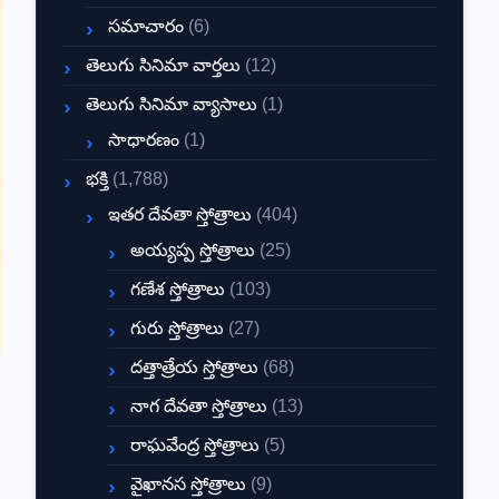
సమాచారం
(6)
తెలుగు సినిమా వార్తలు
(12)
తెలుగు సినిమా వ్యాసాలు
(1)
సాధారణం
(1)
భక్తి
(1,788)
ఇతర దేవతా స్తోత్రాలు
(404)
అయ్యప్ప స్తోత్రాలు
(25)
గణేశ స్తోత్రాలు
(103)
గురు స్తోత్రాలు
(27)
దత్తాత్రేయ స్తోత్రాలు
(68)
నాగ దేవతా స్తోత్రాలు
(13)
రాఘవేంద్ర స్తోత్రాలు
(5)
వైఖానస స్తోత్రాలు
(9)