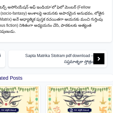
ైటర్స్ అసోసియేషన్ ఆఫ్ ఇండియా'లో ఫెలో మెంబర్ (Fellow
సీ (socio-fantasy) అంశాలపై ఆయనకు అపారమైన అనుభవం, లోతైన
Matrix) అనే ఆధ్యాత్మిక పుస్తక రచయితగా ఆయనకు మంచి గుర్తింపు
us fiction) నిశితంగా అధ్యయనం చేసి, పాఠకులకు అత్యంత
నిపుణుడు.
ీ
Sapta Matrika Stotram pdf download –
సప్తమాతృకా స్తోత్రం
ated Posts