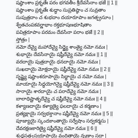
షష్ఠాంశాం ప్రకృతేః పరం భగవతీం శ్రీదేవసేనాం భజే || 1 ||
షష్ఠాంశాం ప్రకృతేః శుద్ధాం సుప్రతిష్ఠాం చ సువ్రతాం
సుపుత్రదాం చ శుభదాం దయారూపాం జగత్ప్రసూం |
శ్వేతచంపకవర్ణాభాం రక్తభూషణభూషితాం
పవిత్రరూపాం పరమం దేవసేనా పరాం భజే || 2 ||
స్తోత్రం |
నమో దేవ్యై మహాదేవ్యై సిద్ధ్యై శాంత్యై నమో నమః |
శుభాయై దేవసేనాయై షష్ఠీదేవ్యై నమో నమః || 1 ||
వరదాయై పుత్రదాయై ధనదాయై నమో నమః |
సుఖదాయై మోక్షదాయై షష్ఠీదేవ్యై నమో నమః || 2 ||
సృష్ట్యై షష్ఠాంశరూపాయై సిద్ధాయై చ నమో నమః |
మాయాయై సిద్ధయోగిన్యై షష్ఠీదేవ్యై నమో నమః || 3 ||
సారాయై శారదాయై చ పరాదేవ్యై నమో నమః |
బాలాధిష్టాతృదేవ్యై చ షష్ఠీదేవ్యై నమో నమః || 4 ||
కళ్యాణదాయై కళ్యాణ్యై ఫలదాయై చ కర్మణాం |
ప్రత్యక్షాయై సర్వభక్తానాం షష్ఠీదేవ్యై నమో నమః || 5 ||
పూజ్యాయై స్కందకాంతాయై సర్వేషాం సర్వకర్మసు |
దేవరక్షణకారిణ్యై షష్ఠీదేవ్యై నమో నమః || 6 ||
శుద్ధసత్త్వస్వరూపాయై వందితాయై నృణాం సదా |