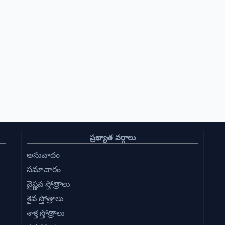
ప్రఖ్యాత వర్గాలు
అనువాదం
సమాచారం
వైష్ణవ స్తోత్రాలు
శైవ స్తోత్రాలు
శాక్త స్తోత్రాలు