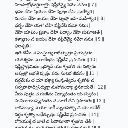
హింసాక్రోధవర్జితాయై షష్ఠీదేవ్యై నమో నమః || 7 ||
ధనం దేహి ప్రియాం దేహి పుత్రం దేహి సురేశ్వరి |
మానం దేహి జయం దేహి ద్విషో జహి మహేశ్వరి || 8 ||
ధర్మం దేహి యశో దేహి షష్ఠీదేవీ నమో నమః |
దేహి భూమిం ప్రజాం దేహి విద్యాం దేహి సుపూజితే |
కళ్యాణం చ జయం దేహి షష్ఠీదేవ్యై నమో నమః || 9 ||
ఫలశృతి |
ఇతి దేవీం చ సంస్తుత్య లభేత్పుత్రం ప్రియవ్రతం |
యశశ్వినం చ రాజేంద్రం షష్ఠీదేవి ప్రసాదతః || 10 ||
షష్ఠీస్తోత్రమిదం బ్రహ్మాన్ యః శృణోతి తు వత్సరం |
అపుత్రో లభతే పుత్రం వరం సుచిర జీవనం || 11 ||
వర్షమేకం చ యా భక్త్యా సంస్తుత్యేదం శృణోతి చ |
సర్వపాపాద్వినిర్ముక్తా మహావంధ్యా ప్రసూయతే || 12 ||
వీరం పుత్రం చ గుణినం విద్యావంతం యశస్వినం |
సుచిరాయుష్యవంతం చ సూతే దేవి ప్రసాదతః || 13 ||
కాకవంధ్యా చ యా నారీ మృతవత్సా చ యా భవేత్ |
వర్షం శృత్వా లభేత్పుత్రం షష్ఠీదేవి ప్రసాదతః || 14 ||
రోగయుక్తే చ బాలే చ పితామాతా శృణోతి చేత్ |