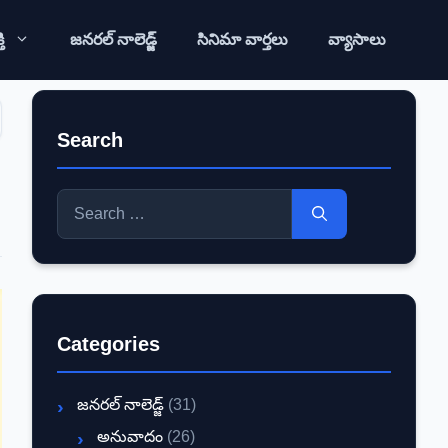
ి
జనరల్ నాలెడ్జ్
సినిమా వార్తలు
వ్యాసాలు
Search
Search
for:
Categories
జనరల్ నాలెడ్జ్
(31)
అనువాదం
(26)