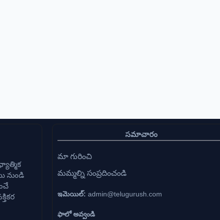
సమాచారం
మా గురించి
్యాత్మిక
మమ్మల్ని సంప్రదించండి
ము నుండి
ంచే
ఇమెయిల్:
admin@telugurush.com
్తికర
ఫాలో అవ్వండి