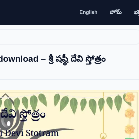
English
హోమ్
భక్త
oad – శ్రీ షష్ఠీ దేవి స్తోత్రం