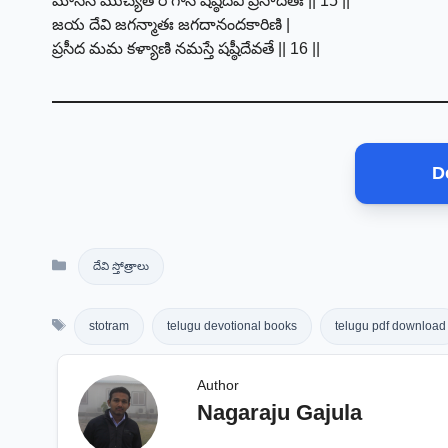
మాసేన ముచ్యతే రోగాన్ షష్ఠీదేవి ప్రసాదతః || 15 ||
జయ దేవి జగన్మాతః జగదానందకారిణి |
ప్రసీద మమ కళ్యాణి నమస్తే షష్ఠీదేవతే || 16 ||
D
Categories
దేవి స్తోత్రాలు
Tags
stotram
telugu devotional books
telugu pdf download
Author
Nagaraju Gajula