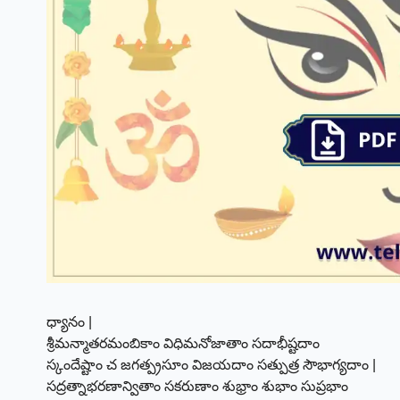
ధ్యానం |
శ్రీమన్మాతరమంబికాం విధిమనోజాతాం సదాభీష్టదాం
స్కందేష్టాం చ జగత్ప్రసూం విజయదాం సత్పుత్ర సౌభాగ్యదాం |
సద్రత్నాభరణాన్వితాం సకరుణాం శుభ్రాం శుభాం సుప్రభాం