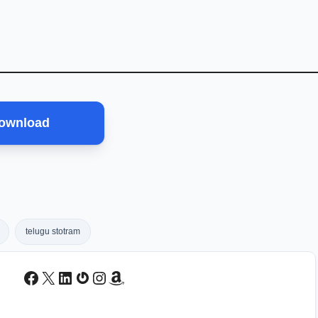
ownload
telugu stotram
Facebook
X
LinkedIn
Gravatar
Instagram
Amazon