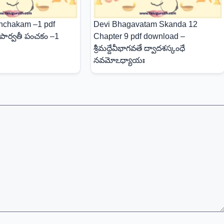
anchakam –1 pdf
Devi Bhagavatam Skanda 12
ీ పార్వతీ పంచకం –1
Chapter 9 pdf download –
శ్రీమద్దేవీభాగవతే ద్వాదశస్కంధే
నవమోఽధ్యాయః