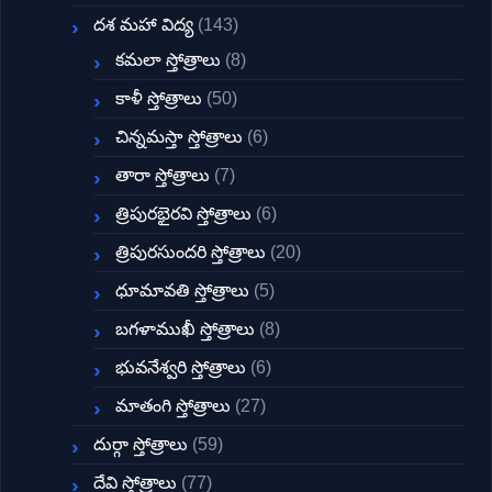
దశ మహా విద్య
(143)
కమలా స్తోత్రాలు
(8)
కాళీ స్తోత్రాలు
(50)
చిన్నమస్తా స్తోత్రాలు
(6)
తారా స్తోత్రాలు
(7)
త్రిపురభైరవి స్తోత్రాలు
(6)
త్రిపురసుందరి స్తోత్రాలు
(20)
ధూమావతి స్తోత్రాలు
(5)
బగళాముఖీ స్తోత్రాలు
(8)
భువనేశ్వరి స్తోత్రాలు
(6)
మాతంగి స్తోత్రాలు
(27)
దుర్గా స్తోత్రాలు
(59)
దేవి స్తోత్రాలు
(77)