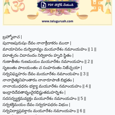
బ్రహ్మోవాచ |
పురాణపురుషం దేవం నానాక్రీడాకరం ముదా |
మాయావినం దుర్విభావ్యం మయూరేశం నమాంయహం || 1 ||
పరాత్పరం చిదానందం నిర్వికారం హృది స్థితం |
గుణాతీతం గుణమయం మయూరేశం నమాంయహం || 2 ||
సృజంతం పాలయంతం చ సంహరంతం నిజేచ్ఛయా |
సర్వవిఘ్నహరం దేవం మయూరేశం నమాంయహం || 3 ||
నానాదైత్యనిహంతారం నానారూపాణి బిభ్రతం |
నానాయుధధరం భక్త్యా మయూరేశం నమాంయహం || 4 ||
ఇంద్రాదిదేవతావృందైరభిష్టుతమహర్నిశం |
సదసద్వ్యక్తమవ్యక్తం మయూరేశం నమాంయహం || 5 ||
సర్వశక్తిమయం దేవం సర్వరూపధరం విభుం |
సర్వవిద్యాప్రవక్తారం మయూరేశం నమాంయహం || 6 ||