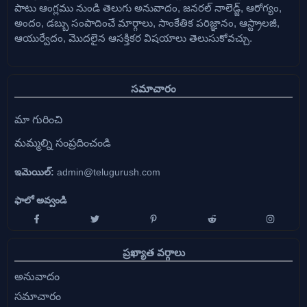
పాటు ఆంగ్లము నుండి తెలుగు అనువాదం, జనరల్ నాలెడ్జ్, ఆరోగ్యం,
అందం, డబ్బు సంపాదించే మార్గాలు, సాంకేతిక పరిజ్ఞానం, ఆస్ట్రాలజీ,
ఆయుర్వేదం, మొదలైన ఆసక్తికర విషయాలు తెలుసుకోవచ్చు.
సమాచారం
మా గురించి
మమ్మల్ని సంప్రదించండి
ఇమెయిల్:
admin@telugurush.com
ఫాలో అవ్వండి
ప్రఖ్యాత వర్గాలు
అనువాదం
సమాచారం