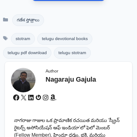
Categories
గణేశ స్తోత్రాలు
Tags
stotram
telugu devotional books
telugu pdf download
telugu stotram
Author
Nagaraju Gajula
Facebook
X
LinkedIn
Gravatar
Instagram
Amazon
నాగరాజు గాజుల ఒక ప్రామాణిక రచయిత మరియు 'స్క్రీన్
రైటర్స్ అసోసియేషన్ ఆఫ్ ఇండియా'లో ఫెలో మెంబర్
(Fellow Member). హిందూ ధర్మం, భక్తి, మరియు