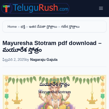
Skip
Me
to
content
Home
»
భక్తి
»
ఇతర దేవతా స్తోత్రాలు
»
గణేశ స్తోత్రాలు
Mayuresha Stotram pdf download –
మయూరేశ స్తోత్రం
ఫిబ్రవరి 2, 2025
by
Nagaraju Gajula