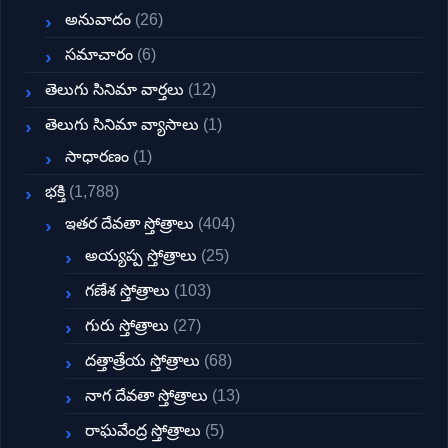
అనువాదం
(26)
సమాచారం
(6)
తెలుగు సినిమా వార్తలు
(12)
తెలుగు సినిమా వ్యాసాలు
(1)
సాధారణం
(1)
భక్తి
(1,788)
ఇతర దేవతా స్తోత్రాలు
(404)
అయ్యప్ప స్తోత్రాలు
(25)
గణేశ స్తోత్రాలు
(103)
గురు స్తోత్రాలు
(27)
దత్తాత్రేయ స్తోత్రాలు
(68)
నాగ దేవతా స్తోత్రాలు
(13)
రాఘవేంద్ర స్తోత్రాలు
(5)