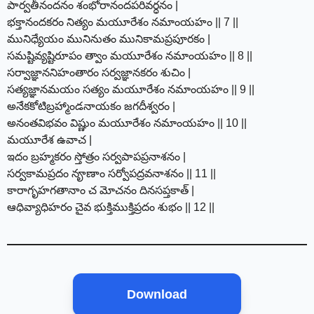
పార్వతీనందనం శంభోరానందపరివర్ధనం |
భక్తానందకరం నిత్యం మయూరేశం నమాంయహం || 7 ||
మునిధ్యేయం మునినుతం మునికామప్రపూరకం |
సమష్టివ్యష్టిరూపం త్వాం మయూరేశం నమాంయహం || 8 ||
సర్వాజ్ఞాననిహంతారం సర్వజ్ఞానకరం శుచిం |
సత్యజ్ఞానమయం సత్యం మయూరేశం నమాంయహం || 9 ||
అనేకకోటిబ్రహ్మాండనాయకం జగదీశ్వరం |
అనంతవిభవం విష్ణుం మయూరేశం నమాంయహం || 10 ||
మయూరేశ ఉవాచ |
ఇదం బ్రహ్మకరం స్తోత్రం సర్వపాపప్రనాశనం |
సర్వకామప్రదం నౄణాం సర్వోపద్రవనాశనం || 11 ||
కారాగృహగతానాం చ మోచనం దినసప్తకాత్ |
ఆధివ్యాధిహరం చైవ భుక్తిముక్తిప్రదం శుభం || 12 ||
Download