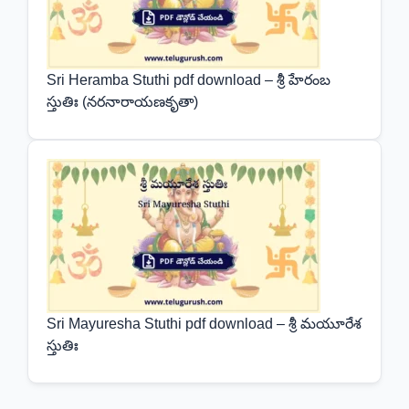
Sri Heramba Stuthi pdf download – శ్రీ హేరంబ
స్తుతిః (నరనారాయణకృతా)
Sri Mayuresha Stuthi pdf download – శ్రీ మయూరేశ
స్తుతిః