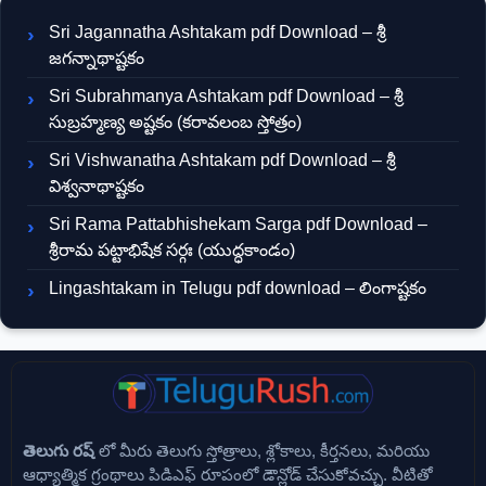
Sri Jagannatha Ashtakam pdf Download – శ్రీ
జగన్నాథాష్టకం
Sri Subrahmanya Ashtakam pdf Download – శ్రీ
సుబ్రహ్మణ్య అష్టకం (కరావలంబ స్తోత్రం)
Sri Vishwanatha Ashtakam pdf Download – శ్రీ
విశ్వనాథాష్టకం
Sri Rama Pattabhishekam Sarga pdf Download –
శ్రీరామ పట్టాభిషేక సర్గః (యుద్ధకాండం)
Lingashtakam in Telugu pdf download – లింగాష్టకం
తెలుగు రష్
లో మీరు తెలుగు స్తోత్రాలు, శ్లోకాలు, కీర్తనలు, మరియు
ఆధ్యాత్మిక గ్రంథాలు పిడిఎఫ్ రూపంలో డౌన్లోడ్ చేసుకోవచ్చు. వీటితో