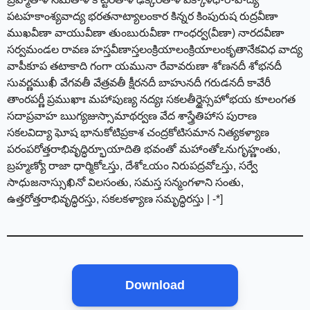
పటహకాంశ్యవాద్య భరతనాట్యాలంకార కిన్నర కింపురుష రుద్రవీణా
ముఖవీణా వాయువీణా తుంబురువీణా గాంధర్వ(వీణా) నారదవీణా
సర్వమండల రావణ హస్తవీణాస్తలంక్రియాలంక్రియాలంకృతానేకవిధ వాద్య
వాపీకూప తటాకాది గంగా యమునా రేవావరుణా శోణనదీ శోభనదీ
సువర్ణముఖీ వేగవతీ వేత్రవతీ క్షీరనదీ బాహునదీ గరుడనదీ కావేరీ
తాంరపర్ణీ ప్రముఖాః మహాపుణ్య నద్యః సకలతీర్థైస్సహోభయ కూలంగత
సదాప్రవాహ ఋగ్యజుస్సామాథర్వణ వేద శాస్త్రేతిహాస పురాణ
సకలవిద్యా ఘోష భానుకోటిప్రకాశ చంద్రకోటిసమాన నిత్యకళ్యాణ
పరంపరోత్తరాభివృద్ధిర్భూయాదితి భవంతో మహాంతోఽనుగృహ్ణంతు,
బ్రహ్మణ్యో రాజా ధార్మికోఽస్తు, దేశోఽయం నిరుపద్రవోఽస్తు, సర్వే
సాధుజనాస్సుఖినో విలసంతు, సమస్త సన్మంగళాని సంతు,
ఉత్తరోత్తరాభివృద్ధిరస్తు, సకలకళ్యాణ సమృద్ధిరస్తు | -*]
Download