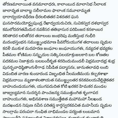
తోరణమాలాయిత వనమాలాధరః, కాలాంబుద మాలానిభ నీలాలక
జాలావృత బాలాబ్జ సలీలామల ఫాలాంక సమూలామృత
ధారాద్వయావధీరణ ధీరలలితతర విశదతర ఘన
ఘనసారమయోర్ధ్వపుండ్ర రేఖాద్వయరుచిరః, సువికస్వర దళభాస్వర
కమలోదరగతమేదుర నవకేసర తతిభాసుర పరిపింజర కనకాంబర
కలితాదర లలితోదర తదాలంబ జంభరిపు మణిస్తంభ గంభీరి
మదంభస్తంభన సముజ్జృంభమాణ పీవరోరుయుగళ తదాలంబ పృథుల
కదళీ ముకుళ మదహరణ జంఘాల జంఘాయుగళః, నవ్యదళ భవ్యకల
పీతమల శోణిమల సన్మృదుల సత్కిసలయాశ్రుజలకారి బల శోణతల
పదకమల నిజాశ్రయ బలబందీకృత శరదిందుమండలీ విభ్రమదాదభ్ర శుభ్ర
పునర్భవాధిష్ఠితాంగుళీగాఢ నిపీడిత పద్మాసనః, జానుతలావధి లంబి
విడంబిత వారణ శుండాదండ విజృంభిత నీలమణిమయ కల్పకశాఖా
విభ్రమదాయి మృణాళలతాయత సముజ్జ్వలతర కనకవలయవేల్లితైకతర
బాహుదండయుగళః, యుగపదుదిత కోటి ఖరకర హిమకర మండల
జాజ్వల్యమాన సుదర్శన పాంచజన్య సముత్తుంగిత శృంగాపర
బాహుయుగళః, అభినవశాణ సముత్తేజిత మహామహా నీలఖండ
మదఖండన నిపుణ నవీన పరితప్త కార్తస్వరకవచిత మహనీయ పృథుల
సాలగ్రామ పరంపరా గుంఫిత నాభిమండల పర్యంత లంబమాన
ప్రాలంబదీప్తి సమాలంబిత విశాలవక్షఃస్థలః, గంగాఝర తుంగాకృతి