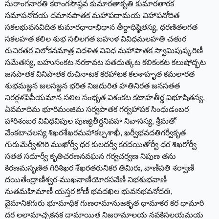
సురాంగనారతి కరాంగసౌష్ఠవ కుమారతాకృతి కుమారతారక
సమాపనోదయ దమానపాతక మహాపదామయ విహాపనోదిత
సకలభువనవిదిత కుమారధారాభిధాన తీర్థాధిష్ఠితస్య, ధరణితలగత
సకలహత కలిల శుభ సలిలగత బహుళ వివిధమలహతి చతుర
రుచిరతర విలోకనమాత్ర విదళిత వివిధ మహాపాతక స్వామిపుష్కరిణీ
సమేతస్య, బహుసంకట నరకావట పతదుత్కట కలికంకట కలుషోద్భట
జనపాతక వినిపాతక రుచినాటక కరహాటక కలశాహృత కమలారత
శుభమజ్జన జలసజ్జన భరిత నిజదురిత హతినిరత జనసతత
నిరర్గళపేపీయమాన సలిల సంభృత విశంకట కటాహతీర్థ విభూషితస్య,
ఏవమాదిమ భూరిమంజిమ సర్వపాతక గర్వహాపక సింధుడంబర
హారిశంబర వివిధవిపుల పుణ్యతీర్థనివహ నివాసస్య, శ్రీమతో
వేంకటాచలస్య శిఖరశేఖరమహాకల్పశాఖీ, ఖర్వీభవదతిగర్వీకృత
గురుమేర్వీశగిరి ముఖోర్వీ ధర కులదర్వీ కరదయితోర్వీ ధర శిఖరోర్వీ
సతత సదూర్వీ కృతిచరణనవఘన గర్వచర్వణ నిపుణ తను
కిరణమసృణిత గిరిశిఖర శేఖరతరునికర తిమిరః, వాణీపతి శర్వాణీ
దయితేంద్రాణీశ్వర-ముఖనాణీయోరసవేణీ నిభశుభవాణీ
నుతమహిమాణీ యస్తర కోణీ భవదఖిల భువనభవనోదరః,
వైమానికగురు భూమాధిక గుణరామానుజకృత ధామాకర కర ధామారి
దర లలామాచ్ఛకనక దామాయిత నిజరామాలయ నవకిసలయమయ