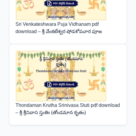
Sri Venkateshwara Puja Vidhanam pdf
download – శ్రీ వేంకటేశ్వర షోడశోపచార పూజ
Thondaman Krutha Srinivasa Stuti pdf download
– శ్రీ శ్రీనివాస స్తుతిః (తోండమాన కృతం)