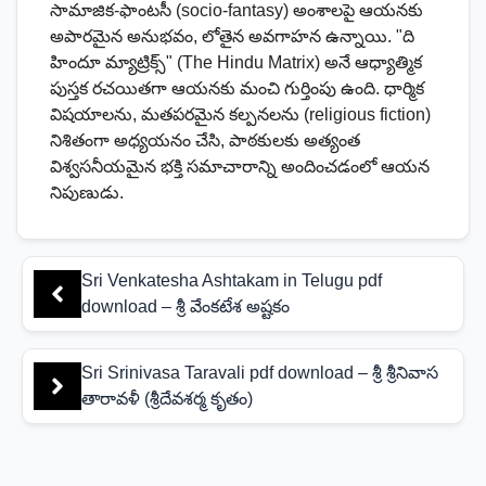
సామాజిక-ఫాంటసీ (socio-fantasy) అంశాలపై ఆయనకు
అపారమైన అనుభవం, లోతైన అవగాహన ఉన్నాయి. "ది
హిందూ మ్యాట్రిక్స్" (The Hindu Matrix) అనే ఆధ్యాత్మిక
పుస్తక రచయితగా ఆయనకు మంచి గుర్తింపు ఉంది. ధార్మిక
విషయాలను, మతపరమైన కల్పనలను (religious fiction)
నిశితంగా అధ్యయనం చేసి, పాఠకులకు అత్యంత
విశ్వసనీయమైన భక్తి సమాచారాన్ని అందించడంలో ఆయన
నిపుణుడు.
Sri Venkatesha Ashtakam in Telugu pdf
download – శ్రీ వేంకటేశ అష్టకం
Sri Srinivasa Taravali pdf download – శ్రీ శ్రీనివాస
తారావళీ (శ్రీదేవశర్మ కృతం)