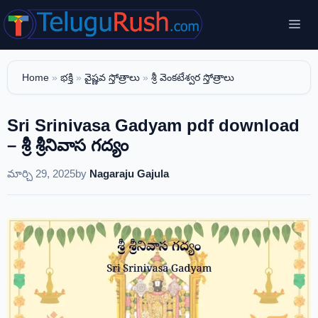
Skip
Me
to
content
Home
»
భక్తి
»
వైష్ణవ స్తోత్రాలు
»
శ్రీ వెంకటేశ్వర స్తోత్రాలు
Sri Srinivasa Gadyam pdf download
– శ్రీ శ్రీనివాస గద్యం
మార్చి 29, 2025
by
Nagaraju Gajula