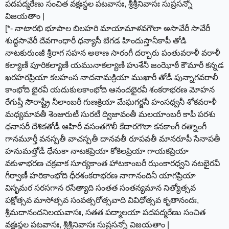
పదపద్మరేణు సంచిత వక్షఃస్థల పటవాసః, శ్రీశ్రీనివాసః సుప్రసన్నో
విజయతాం |
[*- నాటారభి భూపాల బిలహరి మాయామాళవగౌలా అసావేరీ సావేరీ
శుద్ధసావేరీ దేవగాంధారీ ధన్యాసీ బేగడ హిందుస్తానీకాపీ తోడి
నాటకురుంజీ శ్రీరాగ సహన అఠాణ సారంగీ దర్బారు పంతువరాళీ వరాళీ
కల్యాణీ పూరికల్యాణీ యమునాకల్యాణీ హుశేనీ జంఝోఠీ కౌమారీ కన్నడ
ఖరహరప్రియా కలహంస నాదనామక్రియా ముఖారీ తోడీ పున్నాగవరాలీ
కాంభోది భైరవీ యదుకులకాంభోది ఆనందభైరవీ శంకరాభరణ మోహన
రేగుప్తీ సౌరాష్ట్రీ నీలాంబరీ గుణక్రియా మేఘగర్జనీ హంసధ్వనీ శోకవరాళీ
మధ్యమావతీ శెంజురుటీ సురటీ ద్విజావంతీ మలయాంబరీ కాపీ పరశు
ధనాసరీ దేశికతోడీ ఆహిరీ వసంతగౌలీ కేదారగౌలా కనకాంగీ రత్నాంగీ
గానమూర్తీ వనస్పతీ వాచస్పతీ దానవతీ రూపవతీ మానరూపీ సేనాపతీ
హనుమత్తోడీ ధేనుకా నాటకప్రియా కోకిలప్రియా గాయకప్రియా
వకుళాభరణ చక్రవాక సూర్యకాంత హాటకాంబరీ ఝంకారధ్వని నటభైరవీ
గీర్వాణీ హరికాంభోది ధీరశంకరాభరణ నాగానందినీ యాగప్రియా
విసృమర సరసగాన రసేత్యాది సంతత సంతన్యమాన నిత్యోత్సవ
పక్షోత్సవ మాసోత్సవ సంవత్సరోత్సవాది వివిధోత్సవ కృతానందః,
శ్రీమదానందనిలయవాసః, సతత పద్మాలయా పదపద్మరేణు సంచిత
వక్షఃస్థల పటవాసః, శ్రీశ్రీనివాసః సుప్రసన్నో విజయతాం |