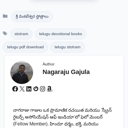
Categories
శ్రీ వెంకటేశ్వర స్తోత్రాలు
Tags
stotram
telugu devotional books
telugu pdf download
telugu stotram
Author
Nagaraju Gajula
Facebook
X
LinkedIn
Gravatar
Instagram
Amazon
నాగరాజు గాజుల ఒక ప్రామాణిక రచయిత మరియు 'స్క్రీన్
రైటర్స్ అసోసియేషన్ ఆఫ్ ఇండియా'లో ఫెలో మెంబర్
(Fellow Member). హిందూ ధర్మం, భక్తి, మరియు