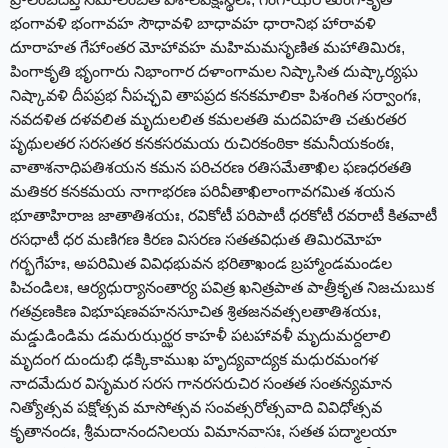
భంగావళి భంగావహ సౌధావళి బాధావహ ధారానిభ హారావళి
దూరాహత గేహాంతర మోహావహ మహిమమసృణిత మహాతిమిరః,
పింగాకృతి భృంగారు నిభాంగార దళాంగామల నిష్కాసిత దుష్కార్యఘ
నిష్కావళి దీపప్రభ నీపచ్ఛవి తాపప్రద కనకమాలికా పిశంగిత సర్వాంగః,
నవదళిత దళవలిత మృదులలిత కమలతతి మదవిహతి చతురతర
పృథులతర సరసతర కనకసరమయ రుచిరకంఠికా కమనీయకంఠః,
వాతాశనాధిపతిశయన కమన పరిచరణ రతిసమేతాఖిల ఫణధరతతి
మతికర కనకమయ నాగాభరణ పరివీతాఖిలాంగావగమిత శయన
భూతాహిరాజ జాతాతిశయః, రవికోటీ పరిపాటీ ధరకోటీ రవరాటీ కితవాటీ
రసధాటీ ధర మణిగణ కిరణ విసరణ సతతవిధుత తిమిరమోహ
గర్భగేహః, అపరిమిత వివిధభువన భరితాఖండ బ్రహ్మాండమండల
పిచండిలః, ఆర్యధుర్యానంతార్య పవిత్ర ఖనిత్రపాత పాత్రీకృత నిజచుబుక
గతవ్రణకిణ విభూషణవహనసూచిత శ్రితజనవత్సలతాతిశయః,
మడ్డుడిండిమ డమరుఝర్ఝర కాహళీ పటహావళీ మృదుమర్దలాలి
మృదంగ దుందుభి ఢక్కికాముఖ హృద్యవాద్యక మధురమంగళ
నాదమేదుర విసృమర సరస గానరసరుచిర సంతత సంతన్యమాన
నిత్యోత్సవ పక్షోత్సవ మాసోత్సవ సంవత్సరోత్సవాది వివిధోత్సవ
కృతానందః, శ్రీమదానందనిలయ విమానవాసః, సతత పద్మాలయా