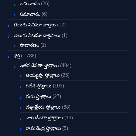
అనువాదం
(26)
సమాచారం
(6)
తెలుగు సినిమా వార్తలు
(12)
తెలుగు సినిమా వ్యాసాలు
(1)
సాధారణం
(1)
భక్తి
(1,788)
ఇతర దేవతా స్తోత్రాలు
(404)
అయ్యప్ప స్తోత్రాలు
(25)
గణేశ స్తోత్రాలు
(103)
గురు స్తోత్రాలు
(27)
దత్తాత్రేయ స్తోత్రాలు
(68)
నాగ దేవతా స్తోత్రాలు
(13)
రాఘవేంద్ర స్తోత్రాలు
(5)