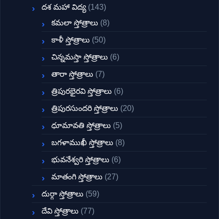
దశ మహా విద్య
(143)
కమలా స్తోత్రాలు
(8)
కాళీ స్తోత్రాలు
(50)
చిన్నమస్తా స్తోత్రాలు
(6)
తారా స్తోత్రాలు
(7)
త్రిపురభైరవి స్తోత్రాలు
(6)
త్రిపురసుందరి స్తోత్రాలు
(20)
ధూమావతి స్తోత్రాలు
(5)
బగళాముఖీ స్తోత్రాలు
(8)
భువనేశ్వరి స్తోత్రాలు
(6)
మాతంగి స్తోత్రాలు
(27)
దుర్గా స్తోత్రాలు
(59)
దేవి స్తోత్రాలు
(77)