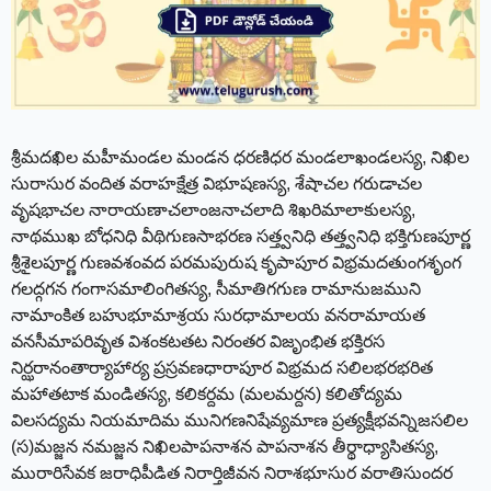
శ్రీమదఖిల మహీమండల మండన ధరణిధర మండలాఖండలస్య, నిఖిల
సురాసుర వందిత వరాహక్షేత్ర విభూషణస్య, శేషాచల గరుడాచల
వృషభాచల నారాయణాచలాంజనాచలాది శిఖరిమాలాకులస్య,
నాథముఖ బోధనిధి వీథిగుణసాభరణ సత్త్వనిధి తత్త్వనిధి భక్తిగుణపూర్ణ
శ్రీశైలపూర్ణ గుణవశంవద పరమపురుష కృపాపూర విభ్రమదతుంగశృంగ
గలద్గగన గంగాసమాలింగితస్య, సీమాతిగగుణ రామానుజముని
నామాంకిత బహుభూమాశ్రయ సురధామాలయ వనరామాయత
వనసీమాపరివృత విశంకటతట నిరంతర విజృంభిత భక్తిరస
నిర్ఝరానంతార్యాహార్య ప్రస్రవణధారాపూర విభ్రమద సలిలభరభరిత
మహాతటాక మండితస్య, కలికర్దమ (మలమర్దన) కలితోద్యమ
విలసద్యమ నియమాదిమ మునిగణనిషేవ్యమాణ ప్రత్యక్షీభవన్నిజసలిల
(స)మజ్జన నమజ్జన నిఖిలపాపనాశన పాపనాశన తీర్థాధ్యాసితస్య,
మురారిసేవక జరాధిపీడిత నిరార్తిజీవన నిరాశభూసుర వరాతిసుందర