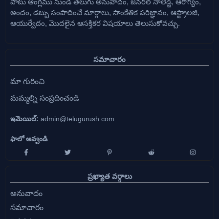
పాటు ఆంగ్లము నుండి తెలుగు అనువాదం, జనరల్ నాలెడ్జ్, ఆరోగ్యం,
అందం, డబ్బు సంపాదించే మార్గాలు, సాంకేతిక పరిజ్ఞానం, ఆస్ట్రాలజీ,
ఆయుర్వేదం, మొదలైన ఆసక్తికర విషయాలు తెలుసుకోవచ్చు.
సమాచారం
మా గురించి
మమ్మల్ని సంప్రదించండి
ఇమెయిల్:
admin@telugurush.com
ఫాలో అవ్వండి
ప్రఖ్యాత వర్గాలు
అనువాదం
సమాచారం