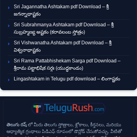
Sri Jagannatha Ashtakam pdf Download – శ్రీ
జగన్నాథాష్టకం
Sri Subrahmanya Ashtakam pdf Download – శ్రీ
సుబ్రహ్మణ్య అష్టకం (కరావలంబ స్తోత్రం)
Sri Vishwanatha Ashtakam pdf Download – శ్రీ
విశ్వనాథాష్టకం
Sri Rama Pattabhishekam Sarga pdf Download –
శ్రీరామ పట్టాభిషేక సర్గః (యుద్ధకాండం)
Lingashtakam in Telugu pdf download – లింగాష్టకం
తెలుగు రష్
లో మీరు తెలుగు స్తోత్రాలు, శ్లోకాలు, కీర్తనలు, మరియు
ఆధ్యాత్మిక గ్రంథాలు పిడిఎఫ్ రూపంలో డౌన్లోడ్ చేసుకోవచ్చు. వీటితో