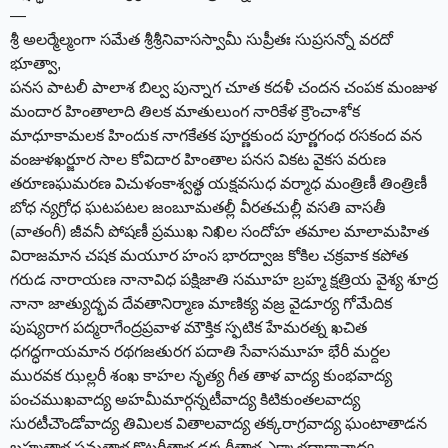
—
శ్రీ అలర్మేల్మంగా సమేత శ్రీశ్రీనివాసస్వామీ సుప్రీతః సుప్రసన్నో వరదో
భూత్వా,
పనస పాటలీ పాలాశ బిల్వ పున్నాగ చూత కదళీ చందన చంపక మంజుళ
మందార హింతాలాది తిలక మాతులుంగ నారికేళ క్రౌంచాశోక
మాధూకామలక హిందుక నాగకేతక పూర్ణకుంద పూర్ణగంధ రసకంద వన
వంజుళఖర్జూర సాల కోవిదార హింతాల పనస వికట వైకస వరుణ
తరూణఘమరణ విచుళంకాశ్వత్థ యక్షవసుధ వర్మాధ మంత్రిణీ తింత్రిణీ
బోధ న్యగ్రోధ ఘటపటల జంబూమతల్లీ వీరతచుల్లీ వసతి వాసతీ
(వాతంగీ) జీవనీ పోషణీ ప్రముఖ నిఖిల సందోహ తమాల మాలామహిత
విరాజమాన చషక మయూర హంస భారద్వాజ కోకిల చక్రవాక కపోత
గరుడ నారాయణ నానావిధ పక్షిజాతి సమూహ బ్రహ్మ క్షత్రియ వైశ్య శూద్ర
నానా జాత్యుద్భవ దేవతానిర్మాణ మాణిక్య వజ్ర వైడూర్య గోమేదిక
పుష్యరాగ పద్మరాగేంద్రప్రవాళ మౌక్తిక స్ఫటిక హేమరత్న ఖచిత
ధగద్ధగాయమాన రథగజతురగ పదాతి సేవాసమూహ భేరీ మర్దల
మురవక ఝల్లరీ శంఖ కాహల నృత్య గీత తాళ వాద్య కుంభవాద్య
పంచముఖవాద్య అహమీమార్గన్నటీవాద్య కిటికుంతలవాద్య
సురటీచౌండోవాద్య తిమిలక వితాలవాద్య తక్కరాగ్రవాద్య ఘంటాతాడన
బ్రహ్మతాళ సమతాళ కొట్టరీతాళ ఢక్కరీతాళ ఎక్కాళధారావాద్య