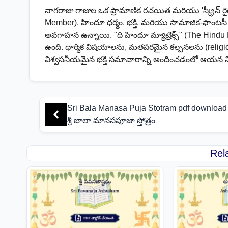
నాగరాజు గాజుల ఒక ప్రామాణిక రచయిత మరియు 'స్క్రీన్ ర
Member). హిందూ ధర్మం, భక్తి, మరియు సామాజిక-ఫాంట
అవగాహన ఉన్నాయి. "ది హిందూ మ్యాట్రిక్స్" (The Hindu 
ఉంది. ధార్మిక విషయాలను, మతపరమైన కల్పనలను (religio
విశ్వసనీయమైన భక్తి సమాచారాన్ని అందించడంలో ఆయన 
Sri Bala Manasa Puja Stotram pdf download
శ్రీ బాలా మానసపూజా స్తోత్రం
Rel