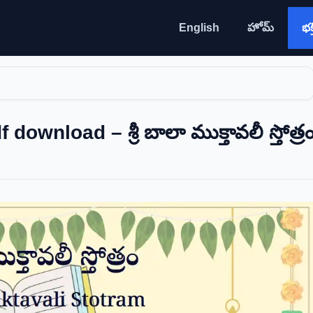
English
హోమ్
భక్త
ownload – శ్రీ బాలా ముక్తావలీ స్తోత్ర