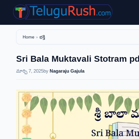
Skip
to
content
Home
»
భక్తి
Sri Bala Muktavali Stotram pdf d
మార్చి 7, 2025
by
Nagaraju Gajula