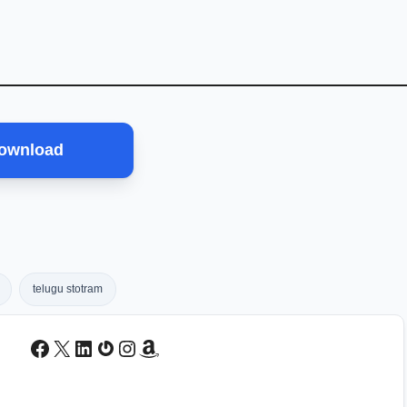
ownload
telugu stotram
Facebook
X
LinkedIn
Gravatar
Instagram
Amazon