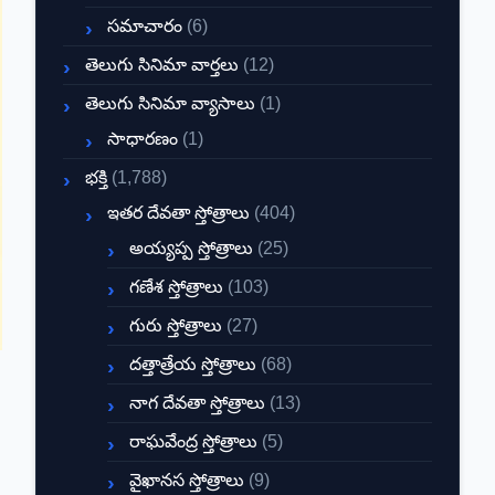
సమాచారం
(6)
తెలుగు సినిమా వార్తలు
(12)
తెలుగు సినిమా వ్యాసాలు
(1)
సాధారణం
(1)
భక్తి
(1,788)
ఇతర దేవతా స్తోత్రాలు
(404)
అయ్యప్ప స్తోత్రాలు
(25)
గణేశ స్తోత్రాలు
(103)
గురు స్తోత్రాలు
(27)
దత్తాత్రేయ స్తోత్రాలు
(68)
నాగ దేవతా స్తోత్రాలు
(13)
రాఘవేంద్ర స్తోత్రాలు
(5)
వైఖానస స్తోత్రాలు
(9)