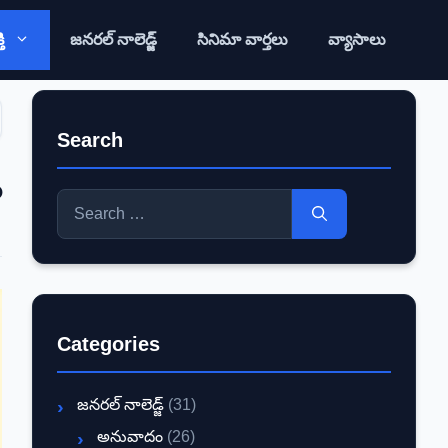
ి
జనరల్ నాలెడ్జ్
సినిమా వార్తలు
వ్యాసాలు
Search
ం
Search
for:
Categories
జనరల్ నాలెడ్జ్
(31)
అనువాదం
(26)