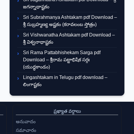
జగన్నాథాష్టకం
Sri Subrahmanya Ashtakam pdf Download –
శ్రీ సుబ్రహ్మణ్య అష్టకం (కరావలంబ స్తోత్రం)
Sri Vishwanatha Ashtakam pdf Download –
శ్రీ విశ్వనాథాష్టకం
Sri Rama Pattabhishekam Sarga pdf
Download – శ్రీరామ పట్టాభిషేక సర్గః
(యుద్ధకాండం)
Lingashtakam in Telugu pdf download –
లింగాష్టకం
ప్రఖ్యాత వర్గాలు
అనువాదం
సమాచారం