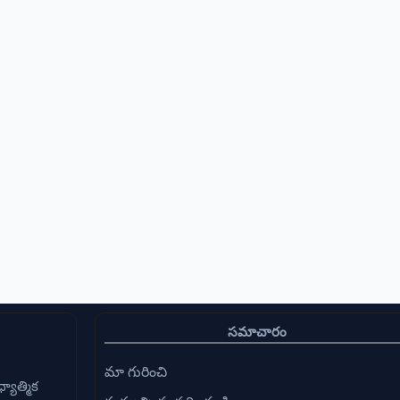
సమాచారం
మా గురించి
్యాత్మిక