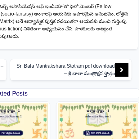
ైటర్స్ అసోసియేషన్ ఆఫ్ ఇండియా'లో ఫెలో మెంబర్ (Fellow
సీ (socio-fantasy) అంశాలపై ఆయనకు అపారమైన అనుభవం, లోతైన
Matrix) అనే ఆధ్యాత్మిక పుస్తక రచయితగా ఆయనకు మంచి గుర్తింపు
us fiction) నిశితంగా అధ్యయనం చేసి, పాఠకులకు అత్యంత
నిపుణుడు.
 –
Sri Bala Mantrakshara Stotram pdf download
– శ్రీ బాలా మంత్రాక్షర స్తోత్రం
ated Posts