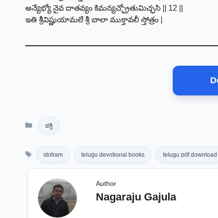
అన్యేభ్యో నైవ దాతవ్యం కిమన్యచ్ఛ్రోతుమిచ్ఛసి || 12 ||
ఇతి శ్రీవిష్ణుయామలే శ్రీ బాలా ముక్తావలీ స్తోత్రం |
D
Categories
భక్తి
Tags
stotram
telugu devotional books
telugu pdf download
Author
Nagaraju Gajula