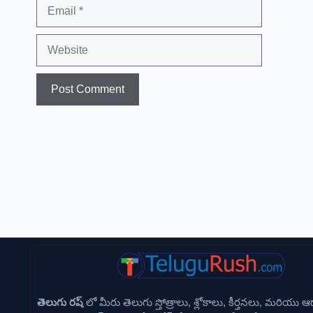
Email
Website
తెలుగు రష్
లో మీరు తెలుగు స్తోత్రాలు, శ్లోకాలు, కీర్తనలు, మరియు ఆధ