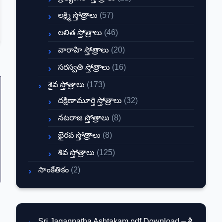
లక్ష్మి స్తోత్రాలు
(57)
లలిత స్తోత్రాలు
(46)
వారాహి స్తోత్రాలు
(20)
సరస్వతి స్తోత్రాలు
(16)
శైవ స్తోత్రాలు
(173)
దక్షిణామూర్తి స్తోత్రాలు
(32)
నటరాజ స్తోత్రాలు
(8)
భైరవ స్తోత్రాలు
(8)
శివ స్తోత్రాలు
(125)
సాంకేతికం
(2)
Sri Jagannatha Ashtakam pdf Download – శ్రీ