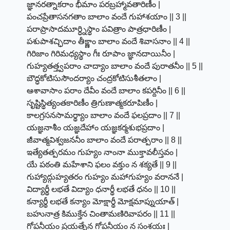
జ్ఞానరత్నాకరాం భీమాం పరబ్రహ్మావతారిణీం |
పంచప్రేతాసనగతాం బాలాం వందే గుహాశయాం || 3 ||
పరాప్రాసాదమూర్ధ్నిస్థాం పవిత్రాం పాత్రధారిణీం |
పశుపాశచ్ఛిదాం తీక్ష్ణాం బాలాం వందే శివాసనాం || 4 ||
గిరిజాం గిరిమధ్యస్థాం గీః రూపాం జ్ఞానదాయినీం |
గుహ్యతత్త్వపరాం చాద్యాం బాలాం వందే పురాతనీం || 5 ||
బౌద్ధకోటిసుసౌందర్యాం చంద్రకోటిసుశీతలాం |
ఆశావాసాం పరాం దేవీం వందే బాలాం కపర్దినీం || 6 ||
సృష్టిస్థిత్యంతకారిణీం త్రిగుణాత్మకరూపిణీం |
కాలగ్రసనసామర్థ్యాం బాలాం వందే ఫలప్రదాం || 7 ||
యజ్ఞనాశీం యజ్ఞదేహాం యజ్ఞకర్మశుభప్రదాం |
జీవాత్మవిశ్వజననీం బాలాం వందే పరాత్పరాం || 8 ||
ఇత్యేతత్పరమం గుహ్యం నాంనా ముక్తావలీస్తవం |
యే పఠంతి మహేశాని ఫలం వక్తుం న శక్యతే || 9 ||
గుహ్యాద్గుహ్యతరం గుహ్యం మహాగుహ్యం వరాననే |
విద్యార్థీ లభతే విద్యాం ధనార్థీ లభతే ధనం || 10 ||
కన్యార్థీ లభతే కన్యాం మోక్షార్థీ మోక్షమాప్నుయాత్ |
బహునాత్ర కిముక్తేన చింతామణిరివాపరం || 11 ||
గోపనీయం ప్రయత్నేన గోపనీయం న సంశయః |