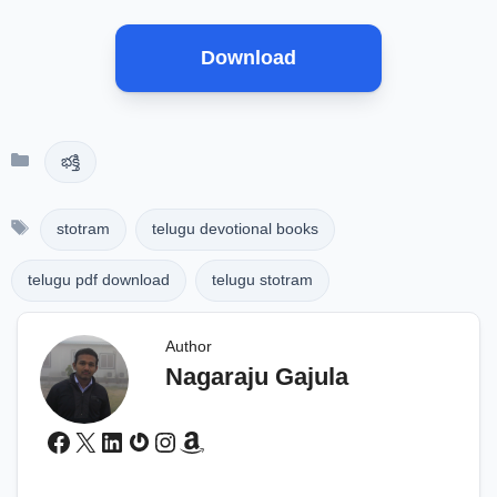
Download
Categories
భక్తి
Tags
stotram
telugu devotional books
telugu pdf download
telugu stotram
Author
Nagaraju Gajula
Facebook
X
LinkedIn
Gravatar
Instagram
Amazon