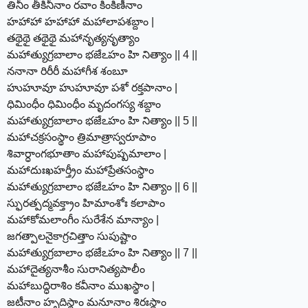
తినీం తీకినీనాం రవాం కింకిణీనాం
హహాహా హహాహా మహాలాపశబ్దాం |
తథైథై తథైథై మహానృత్యనృత్యాం
మహాత్యుగ్రబాలాం భజేఽహం హి నిత్యాం || 4 ||
ననానా రిరీరీ మహాగీశ శంబూ
హుహూవూ హుహూవూ పశో రక్తపానాం |
ధిమింధీం ధిమింధీం మృదంగస్య శబ్దాం
మహాత్యుగ్రబాలాం భజేఽహం హి నిత్యాం || 5 ||
మహాచక్రసంస్థాం త్రిమాత్రాస్వరూపాం
శివార్ధాంగభూతాం మహాపుష్పమాలాం |
మహాదుఃఖహర్త్రీం మహాప్రేతసంస్థాం
మహాత్యుగ్రబాలాం భజేఽహం హి నిత్యాం || 6 ||
స్ఫురత్పద్మవక్త్రాం హిమాంశోః కలాపాం
మహాకోమలాంగీం సురేశేన మాన్యాం |
జగత్పాలనైకాగ్రచిత్తాం సుపుష్టాం
మహాత్యుగ్రబాలాం భజేఽహం హి నిత్యాం || 7 ||
మహాదైత్యనాశీం సురానిత్యపాలీం
మహాబుద్ధిరాశిం కవీనాం ముఖస్థాం |
జటీనాం హృదిస్థాం మనూనాం శిరఃస్థాం