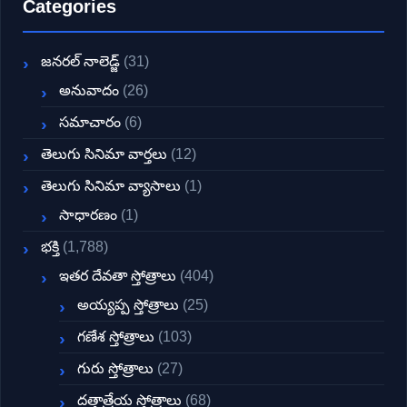
Categories
జనరల్ నాలెడ్జ్
(31)
అనువాదం
(26)
సమాచారం
(6)
తెలుగు సినిమా వార్తలు
(12)
తెలుగు సినిమా వ్యాసాలు
(1)
సాధారణం
(1)
భక్తి
(1,788)
ఇతర దేవతా స్తోత్రాలు
(404)
అయ్యప్ప స్తోత్రాలు
(25)
గణేశ స్తోత్రాలు
(103)
గురు స్తోత్రాలు
(27)
దత్తాత్రేయ స్తోత్రాలు
(68)