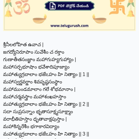
శ్రీనీలలోహిత ఉవాచ |
జగద్యోనిరూపాం సువేశీం చ రక్తాం
గుణాతీతసంజ్ఞాం మహాగుహ్యగుహ్యాం |
మహాసర్పభూషాం భవేశాదిపూజ్యాం
మహాత్యుగ్రబాలాం భజేఽహం హి నిత్యాం || 1 ||
మహాస్వర్ణవర్ణాం శివపృష్ఠసంస్థాం
మహాముండమాలాం గలే శోభమానాం |
మహాచర్మవస్త్రాం మహాశంఖహస్తాం
మహాత్యుగ్రబాలాం భజేఽహం హి నిత్యాం || 2 ||
సదా సుప్రసన్నాం భృతాసూక్ష్మసూక్ష్మాం
వరాభీతిహస్తాం ధృతావాక్షపుస్తాం |
మహాకిన్నరేశీం భగాకారవిద్యాం
మహాత్యుగ్రబాలాం భజేఽహం హి నిత్యాం || 3 ||