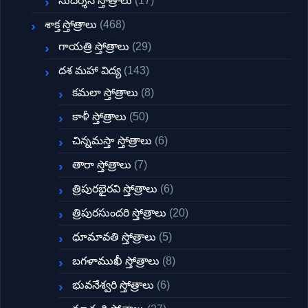
సుదర్శన స్తోత్రాలు
(17)
శాక్త స్తోత్రాలు
(468)
గాయత్రి స్తోత్రాలు
(29)
దశ మహా విద్య
(143)
కమలా స్తోత్రాలు
(8)
కాళీ స్తోత్రాలు
(50)
చిన్నమస్తా స్తోత్రాలు
(6)
తారా స్తోత్రాలు
(7)
త్రిపురభైరవి స్తోత్రాలు
(6)
త్రిపురసుందరి స్తోత్రాలు
(20)
ధూమావతి స్తోత్రాలు
(5)
బగళాముఖీ స్తోత్రాలు
(8)
భువనేశ్వరి స్తోత్రాలు
(6)