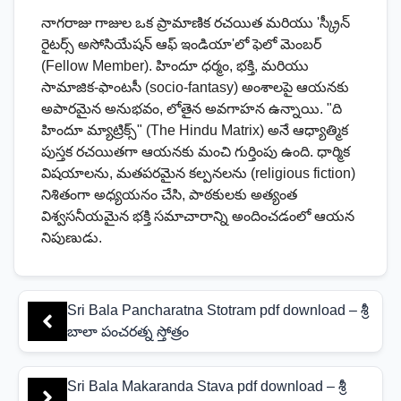
నాగరాజు గాజుల ఒక ప్రామాణిక రచయిత మరియు 'స్క్రీన్
రైటర్స్ అసోసియేషన్ ఆఫ్ ఇండియా'లో ఫెలో మెంబర్
(Fellow Member). హిందూ ధర్మం, భక్తి, మరియు
సామాజిక-ఫాంటసీ (socio-fantasy) అంశాలపై ఆయనకు
అపారమైన అనుభవం, లోతైన అవగాహన ఉన్నాయి. "ది
హిందూ మ్యాట్రిక్స్" (The Hindu Matrix) అనే ఆధ్యాత్మిక
పుస్తక రచయితగా ఆయనకు మంచి గుర్తింపు ఉంది. ధార్మిక
విషయాలను, మతపరమైన కల్పనలను (religious fiction)
నిశితంగా అధ్యయనం చేసి, పాఠకులకు అత్యంత
విశ్వసనీయమైన భక్తి సమాచారాన్ని అందించడంలో ఆయన
నిపుణుడు.
Sri Bala Pancharatna Stotram pdf download – శ్రీ
బాలా పంచరత్న స్తోత్రం
Sri Bala Makaranda Stava pdf download – శ్రీ