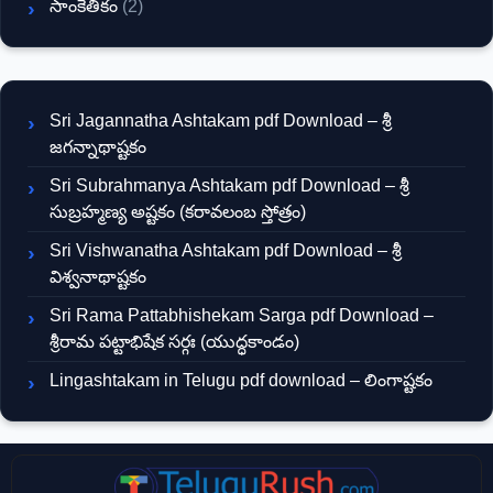
సాంకేతికం
(2)
Sri Jagannatha Ashtakam pdf Download – శ్రీ
జగన్నాథాష్టకం
Sri Subrahmanya Ashtakam pdf Download – శ్రీ
సుబ్రహ్మణ్య అష్టకం (కరావలంబ స్తోత్రం)
Sri Vishwanatha Ashtakam pdf Download – శ్రీ
విశ్వనాథాష్టకం
Sri Rama Pattabhishekam Sarga pdf Download –
శ్రీరామ పట్టాభిషేక సర్గః (యుద్ధకాండం)
Lingashtakam in Telugu pdf download – లింగాష్టకం