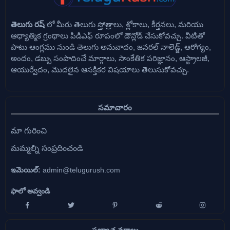
తెలుగు రష్
లో మీరు తెలుగు స్తోత్రాలు, శ్లోకాలు, కీర్తనలు, మరియు
ఆధ్యాత్మిక గ్రంథాలు పిడిఎఫ్ రూపంలో డౌన్లోడ్ చేసుకోవచ్చు. వీటితో
పాటు ఆంగ్లము నుండి తెలుగు అనువాదం, జనరల్ నాలెడ్జ్, ఆరోగ్యం,
అందం, డబ్బు సంపాదించే మార్గాలు, సాంకేతిక పరిజ్ఞానం, ఆస్ట్రాలజీ,
ఆయుర్వేదం, మొదలైన ఆసక్తికర విషయాలు తెలుసుకోవచ్చు.
సమాచారం
మా గురించి
మమ్మల్ని సంప్రదించండి
ఇమెయిల్:
admin@telugurush.com
ఫాలో అవ్వండి