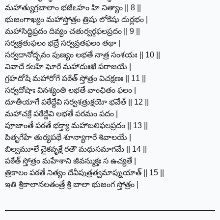
మహాత్యుగ్రబాలాం భజేఽహం హి నిత్యాం || 8 ||
భుజంగాఖ్యం మహాస్తోత్రం త్రిషు లోకేషు దుర్లభం |
మహాసిద్ధిప్రదం దివ్యం చతుర్వర్గఫలప్రదం || 9 ||
సర్వక్రతుఫలం భద్రే సర్వవ్రతఫలం తథా |
సర్వదానోద్భవం పుణ్యం లభతే నాత్ర సంశయః || 10 ||
వివాదే కలహే ఘోరే మహాదుఃఖే పరాజయే |
గ్రహదోషే మహారోగే పఠేత్ స్తోత్రం విచక్షణః || 11 ||
సర్వదోషాః వినశ్యంతి లభతే వాంఛితం ఫలం |
దూతీయాగే పఠేద్దేవి సర్వశత్రుక్షయో భవేత్ || 12 ||
మహాచక్రే పఠేద్దేవి లభతే పరమం పదం |
పూజాంతే పఠతే భక్త్యా మహాబలిఫలప్రదం || 13 ||
పితృగేహే తుర్యపథే శూన్యాగారే శివాలయే |
బిల్వమూలే చైకవృక్షే రతౌ మధుసమాగమే || 14 ||
పఠేత్ స్తోత్రం మహేశాని జీవన్ముక్తః స ఉచ్యతే |
త్రికాలం పఠతే నిత్యం దేవీపుత్రత్వమాప్నుయాత్ || 15 ||
ఇతి శ్రీకాలానలతంత్రే శ్రీ బాలా భుజంగ స్తోత్రం |