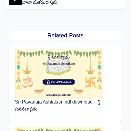
బాలా మకరంద స్తవః
Related Posts
Sri Pavanaja Ashtakam pdf download – శ్రీ
పవనజాష్టకం