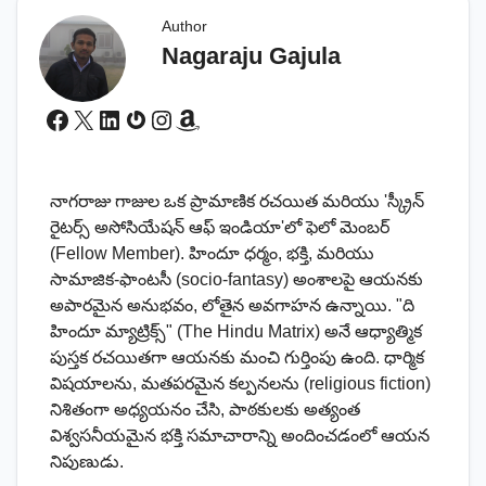
Author
Nagaraju Gajula
Facebook
X
LinkedIn
Gravatar
Instagram
Amazon
నాగరాజు గాజుల ఒక ప్రామాణిక రచయిత మరియు 'స్క్రీన్
రైటర్స్ అసోసియేషన్ ఆఫ్ ఇండియా'లో ఫెలో మెంబర్
(Fellow Member). హిందూ ధర్మం, భక్తి, మరియు
సామాజిక-ఫాంటసీ (socio-fantasy) అంశాలపై ఆయనకు
అపారమైన అనుభవం, లోతైన అవగాహన ఉన్నాయి. "ది
హిందూ మ్యాట్రిక్స్" (The Hindu Matrix) అనే ఆధ్యాత్మిక
పుస్తక రచయితగా ఆయనకు మంచి గుర్తింపు ఉంది. ధార్మిక
విషయాలను, మతపరమైన కల్పనలను (religious fiction)
నిశితంగా అధ్యయనం చేసి, పాఠకులకు అత్యంత
విశ్వసనీయమైన భక్తి సమాచారాన్ని అందించడంలో ఆయన
నిపుణుడు.