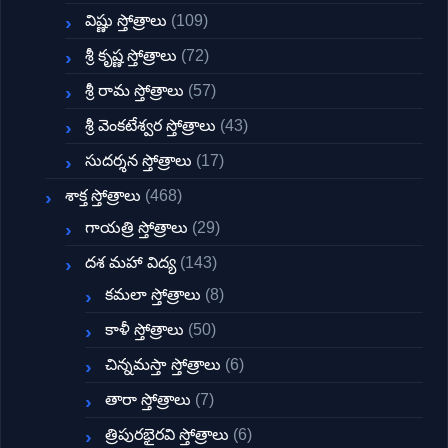
విష్ణు స్తోత్రాలు
(109)
శ్రీ కృష్ణ స్తోత్రాలు
(72)
శ్రీ రామ స్తోత్రాలు
(57)
శ్రీ వెంకటేశ్వర స్తోత్రాలు
(43)
సుదర్శన స్తోత్రాలు
(17)
శాక్త స్తోత్రాలు
(468)
గాయత్రి స్తోత్రాలు
(29)
దశ మహా విద్య
(143)
కమలా స్తోత్రాలు
(8)
కాళీ స్తోత్రాలు
(50)
చిన్నమస్తా స్తోత్రాలు
(6)
తారా స్తోత్రాలు
(7)
త్రిపురభైరవి స్తోత్రాలు
(6)