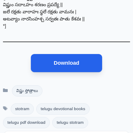
విష్ణుం సదాఽహం శరణం ప్రపద్యే ||
జలే రక్షతు వారాహః స్థలే రక్షతు వామనః |
అటవ్యాం నారసింహశ్చ సర్వతః పాతు కేశవః ||
*]
Download
Categories
విష్ణు స్తోత్రాలు
Tags
stotram
telugu devotional books
telugu pdf download
telugu stotram