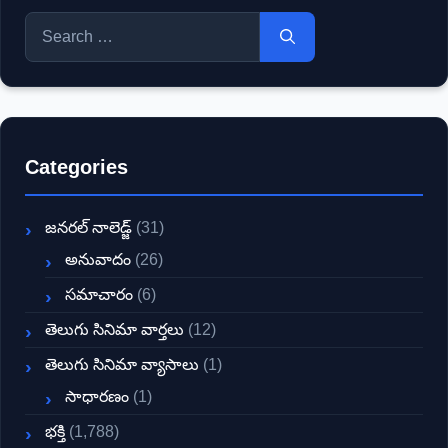
Search
for:
Categories
జనరల్ నాలెడ్జ్
(31)
అనువాదం
(26)
సమాచారం
(6)
తెలుగు సినిమా వార్తలు
(12)
తెలుగు సినిమా వ్యాసాలు
(1)
సాధారణం
(1)
భక్తి
(1,788)