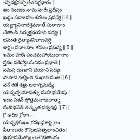
-చ్ఛేదక్షరచ్ఛోణితదిగ్ధధారం |
తం నందకం నామ హరేః ప్రదీప్తం
ఖడ్గం సదాఽహం శరణం ప్రపద్యే || 4 ||
యజ్జ్యానినాదశ్రవణాత్ సురాణాం
చేతాంసి నిర్ముక్తభయాని సద్యః |
భవంతి దైత్యాశనిబాణవర్షి
శార్ఙ్గం సదాఽహం శరణం ప్రపద్యే || 5 ||
ఇమం హరేః పంచమహాయుధానాం
స్తవం పఠేద్యోఽనుదినం ప్రభాతే |
సమస్త దుఃఖాని భయాని సద్యః
పాపాని నశ్యంతి సుఖాని సంతి || 6 ||
వనే రణే శత్రు జలాగ్నిమధ్యే
యదృచ్ఛయాపత్సు మహాభయేషు |
ఇదం పఠన్ స్తోత్రమనాకులాత్మా
సుఖీభవేత్ తత్కృత సర్వరక్షః || 7 ||
[* అధిక శ్లోకాః –
యచ్చక్రశంఖం గదఖడ్గశార్ఙ్గిణం
పీతాంబరం కౌస్తుభవత్సలాంఛితం |
శ్రియాసమేతోజ్జ్వలశోభితాంగం