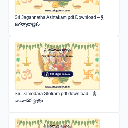
Sri Jagannatha Ashtakam pdf Download – శ్రీ
జగన్నాథాష్టకం
Sri Damodara Stotram pdf download – శ్రీ
దామోదర స్తోత్రం