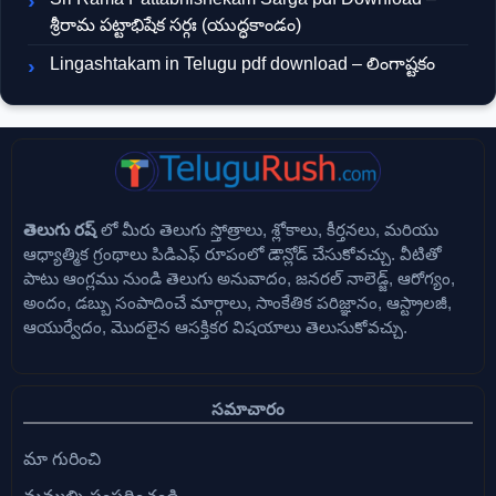
శ్రీరామ పట్టాభిషేక సర్గః (యుద్ధకాండం)
Lingashtakam in Telugu pdf download – లింగాష్టకం
తెలుగు రష్
లో మీరు తెలుగు స్తోత్రాలు, శ్లోకాలు, కీర్తనలు, మరియు
ఆధ్యాత్మిక గ్రంథాలు పిడిఎఫ్ రూపంలో డౌన్లోడ్ చేసుకోవచ్చు. వీటితో
పాటు ఆంగ్లము నుండి తెలుగు అనువాదం, జనరల్ నాలెడ్జ్, ఆరోగ్యం,
అందం, డబ్బు సంపాదించే మార్గాలు, సాంకేతిక పరిజ్ఞానం, ఆస్ట్రాలజీ,
ఆయుర్వేదం, మొదలైన ఆసక్తికర విషయాలు తెలుసుకోవచ్చు.
సమాచారం
మా గురించి