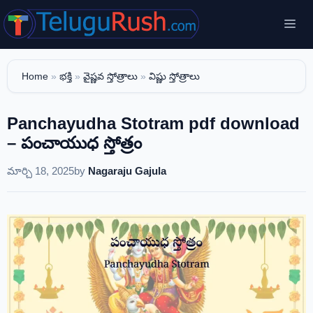
Skip
Me
to
content
Home
»
భక్తి
»
వైష్ణవ స్తోత్రాలు
»
విష్ణు స్తోత్రాలు
Panchayudha Stotram pdf download
– పంచాయుధ స్తోత్రం
మార్చి 18, 2025
by
Nagaraju Gajula