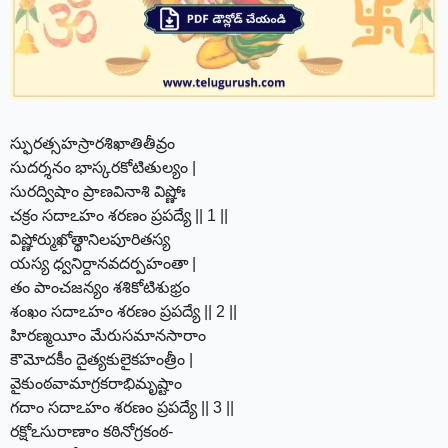
స్ఫురత్సహస్రారశిఖాతితీవ్రం
సుదర్శనం భాస్కరకోటితుల్యం |
సురద్విషాం ప్రాణవినాశి విష్ణోః
చక్రం సదాఽహం శరణం ప్రపద్యే || 1 ||
విష్ణోర్ముఖోత్థానిలపూరితస్య
యస్య ధ్వనిర్దానవదర్పహంతా |
తం పాంచజన్యం శశికోటిశుభ్రం
శంఖం సదాఽహం శరణం ప్రపద్యే || 2 ||
హిరణ్మయీం మేరుసమానసారాం
కౌమోదకీం దైత్యకులైకహంత్రీం |
వైకుంఠవామాగ్రకరాభిమృష్టాం
గదాం సదాఽహం శరణం ప్రపద్యే || 3 ||
రక్షోఽసురాణాం కఠినోగ్రకంఠ-