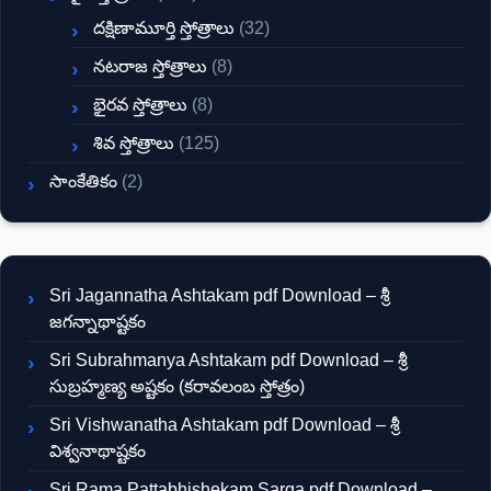
దక్షిణామూర్తి స్తోత్రాలు
(32)
నటరాజ స్తోత్రాలు
(8)
భైరవ స్తోత్రాలు
(8)
శివ స్తోత్రాలు
(125)
సాంకేతికం
(2)
Sri Jagannatha Ashtakam pdf Download – శ్రీ
జగన్నాథాష్టకం
Sri Subrahmanya Ashtakam pdf Download – శ్రీ
సుబ్రహ్మణ్య అష్టకం (కరావలంబ స్తోత్రం)
Sri Vishwanatha Ashtakam pdf Download – శ్రీ
విశ్వనాథాష్టకం
Sri Rama Pattabhishekam Sarga pdf Download –