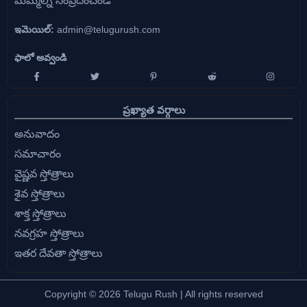
మమ్మల్ని సంప్రదించండి
ఇమెయిల్:
admin@telugurush.com
ఫాలో అవ్వండి
ప్రఖ్యాత వర్గాలు
అనువాదం
సమాచారం
వైష్ణవ స్తోత్రాలు
శైవ స్తోత్రాలు
శాక్త స్తోత్రాలు
నవగ్రహ స్తోత్రాలు
ఇతర దేవతా స్తోత్రాలు
Copyright © 2026 Telugu Rush | All rights reserved