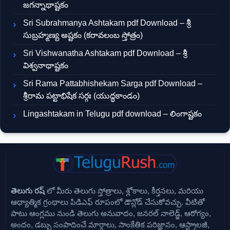
జగన్నాథాష్టకం
Sri Subrahmanya Ashtakam pdf Download – శ్రీ
సుబ్రహ్మణ్య అష్టకం (కరావలంబ స్తోత్రం)
Sri Vishwanatha Ashtakam pdf Download – శ్రీ
విశ్వనాథాష్టకం
Sri Rama Pattabhishekam Sarga pdf Download –
శ్రీరామ పట్టాభిషేక సర్గః (యుద్ధకాండం)
Lingashtakam in Telugu pdf download – లింగాష్టకం
తెలుగు రష్
లో మీరు తెలుగు స్తోత్రాలు, శ్లోకాలు, కీర్తనలు, మరియు
ఆధ్యాత్మిక గ్రంథాలు పిడిఎఫ్ రూపంలో డౌన్లోడ్ చేసుకోవచ్చు. వీటితో
పాటు ఆంగ్లము నుండి తెలుగు అనువాదం, జనరల్ నాలెడ్జ్, ఆరోగ్యం,
అందం, డబ్బు సంపాదించే మార్గాలు, సాంకేతిక పరిజ్ఞానం, ఆస్ట్రాలజీ,