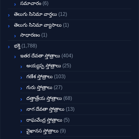
సమాచారం
(6)
తెలుగు సినిమా వార్తలు
(12)
తెలుగు సినిమా వ్యాసాలు
(1)
సాధారణం
(1)
భక్తి
(1,788)
ఇతర దేవతా స్తోత్రాలు
(404)
అయ్యప్ప స్తోత్రాలు
(25)
గణేశ స్తోత్రాలు
(103)
గురు స్తోత్రాలు
(27)
దత్తాత్రేయ స్తోత్రాలు
(68)
నాగ దేవతా స్తోత్రాలు
(13)
రాఘవేంద్ర స్తోత్రాలు
(5)
వైఖానస స్తోత్రాలు
(9)