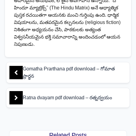
అపారమైన అనుభవం, లోతైన అవగాహన ఉన్నాయి. "ది
హిందూ మ్యాట్రిక్స్" (The Hindu Matrix) అనే ఆధ్యాత్మిక
పుస్తక రచయితగా ఆయనకు మంచి గుర్తింపు ఉంది. ధార్మిక
విషయాలను, మతపరమైన కల్పనలను (religious fiction)
నిశితంగా అధ్యయనం చేసి, పాఠకులకు అత్యంత
విశ్వసనీయమైన భక్తి సమాచారాన్ని అందించడంలో ఆయన
నిపుణుడు.
Gomatha Prarthana pdf download – గోమాత
ప్రార్థన
Ratna dvayam pdf download – రత్నద్వయం
Related Posts