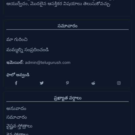
ఆయుర్వేదం, మొదలైన ఆసక్తికర విషయాలు తెలుసుకోవచ్చు.
సమాచారం
మా గురించి
మమ్మల్ని సంప్రదించండి
ఇమెయిల్:
admin@telugurush.com
ఫాలో అవ్వండి
ప్రఖ్యాత వర్గాలు
అనువాదం
సమాచారం
వైష్ణవ స్తోత్రాలు
శైవ స్తోత్రాలు