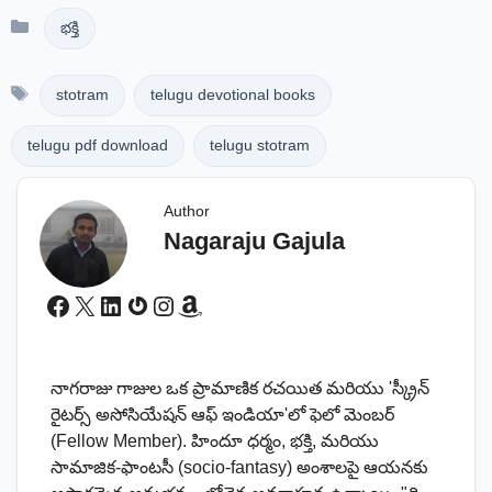
Categories
భక్తి
Tags
stotram
telugu devotional books
telugu pdf download
telugu stotram
Author
Nagaraju Gajula
Facebook
X
LinkedIn
Gravatar
Instagram
Amazon
నాగరాజు గాజుల ఒక ప్రామాణిక రచయిత మరియు 'స్క్రీన్
రైటర్స్ అసోసియేషన్ ఆఫ్ ఇండియా'లో ఫెలో మెంబర్
(Fellow Member). హిందూ ధర్మం, భక్తి, మరియు
సామాజిక-ఫాంటసీ (socio-fantasy) అంశాలపై ఆయనకు