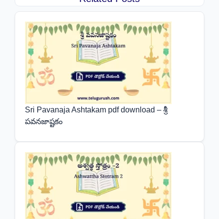
Sri Pavanaja Ashtakam pdf download – శ్రీ
పవనజాష్టకం