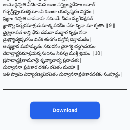
ఆయుర్గచ్ఛతి పేటికామివ జలం సన్త్యజ్యదేహం జవాత్
గచ్ఛన్తీన్ద్రియశక్తయోఽపి కులటా యద్వన్నరం నిర్ధనం |
ప్రజ్ఞాం గచ్ఛతి ధావదాహ సమయే నీడం మృగీపక్షివత్
జ్ఞాత్వా సర్వరమాశ్రయమాత్మ పదవీం దేహ వృథా మా కృతాః || 9 ||
ధైర్యైరావత శాన్తి ధేను దమనా మన్దార వృక్షం సదా
మైత్ర్యాద్యప్సరసం వివేక తురగం సన్తోష చిన్తామణిం |
ఆత్మజ్ఞాన మహామృతం సమరసం వైరాగ్య చన్ద్రోదయం
వేదాన్తార్ణవమాశ్రయన్ననుదినం సేవస్వ ముక్తి శ్రియం || 10 ||
ప్రసాదాద్దక్షిణామూర్తేః శృత్యాచార్య ప్రసాదతః |
దుర్వాసనా ప్రతీకార దశకం రచితం మయా ||
ఇతి స్వామి విద్యారణ్యవిరచితం దుర్వాసనాప్రతికారదశకం సంపూర్ణం |
Download