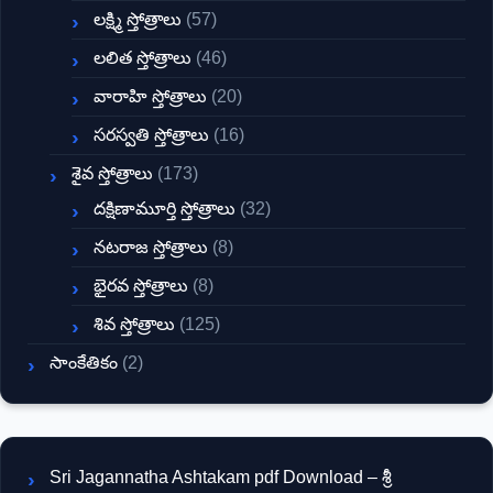
లక్ష్మి స్తోత్రాలు
(57)
లలిత స్తోత్రాలు
(46)
వారాహి స్తోత్రాలు
(20)
సరస్వతి స్తోత్రాలు
(16)
శైవ స్తోత్రాలు
(173)
దక్షిణామూర్తి స్తోత్రాలు
(32)
నటరాజ స్తోత్రాలు
(8)
భైరవ స్తోత్రాలు
(8)
శివ స్తోత్రాలు
(125)
సాంకేతికం
(2)
Sri Jagannatha Ashtakam pdf Download – శ్రీ