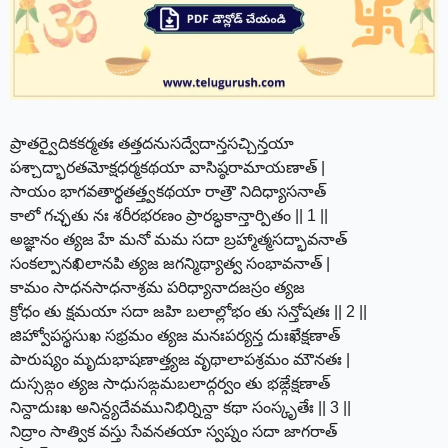
ప్రాతర్వైదికకర్మతః తత్తదనుసద్వేదాన్తసచ్చిన్తయా
పశ్చాద్భారతమోక్షధర్మకథయా వాసిష్ఠరామాయణాత్ |
సాయం భాగవతార్థతత్త్వకథయా రాత్రౌ నిదిధ్యాసనాత్
కాలో గచ్ఛతు నః శరీరభరణం ప్రారబ్ధకాన్తార్పితం || 1 ||
అజ్ఞానం త్యజ హే మనో మమ సదా బ్రహ్మాత్మసద్భావనాత్
సంకల్పానఖిలానపి త్యజ జగన్మిథ్యాత్వ సంభావనాత్ |
కామం సాధనసాధనాశ్రమ పరిధ్యానాదజస్రం త్యజ
క్రోధం తు క్షమయా సదా జహి బలాల్లోభం తు సన్తోషతః || 2 ||
జిహ్వోపస్థసుఖ సభ్రమం త్యజ మనఃపర్యన్త దుఃఖేక్షణాత్
పారుష్యం మృదుభాషణాత్త్యజ వృథాలాపశ్రమం మౌనతః |
దుస్సఙ్గం త్యజ సాధుసఙ్గమబలాద్గర్వం తు భఙ్గేక్షణాత్
నిన్దాదుఃఖ అనిన్ద్యదేవమునిభిర్నిన్దా కథా సంస్కృతేః || 3 ||
నిద్రాం సాత్విక వస్తు సేవనతయా స్వప్నం సదా జాగరాత్