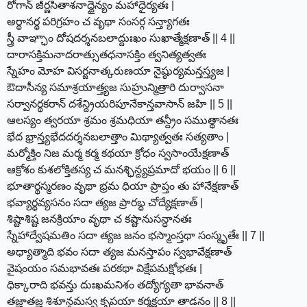
రోగాన్ జీర్ణసితాశనాద్దైన్యం మహాధైర్యతః |
అర్థానర్థ పరిగ్రహం చ వృథా సంసర్గ సన్త్యాగతః
స్త్రీ వాఞ్ఛాం దోషదర్శనబలాద్దుఃఖం సుఖాత్మేక్షణాత్ || 4 ||
దారాసక్తిమనాదరాత్సుతధనాసక్తిం త్వనిత్యత్వతః
స్నేహం మోహ విసర్జనాత్కరుణయా నైష్ఠుర్యమన్తస్త్యజ |
ఔదాసీన్య సమాశ్రయాత్త్యజ సుహ్రున్మిత్రారి దుర్వాసనా
సర్వానర్థకరాన్ దశేన్ద్రియరిపూనేకాన్తవాసాన్ జహి || 5 ||
ఆలస్యం త్వరయా శ్రమం శ్రమధియా తన్ద్రీం సముత్థానతః
భేద భ్రాన్త్యభేదదర్శనబలాత్తాం మిథ్యాత్వతః సత్యతాం |
మర్మోక్తిం నిజ మర్మ కర్మ కథయా క్రోధం స్వసాంయేక్షణాత్
ఆక్రోశం కుశలోక్తితస్య చ మనశ్ఛిన్ద్యప్రమాదో భయం || 6 ||
భూతార్థస్మరణం వృథా భ్రమ ధియా ప్రాప్తం తు హానేక్షణాత్
భవ్యార్థవ్యసనం సదా త్యజ ప్రారబ్ధ చోద్యేక్షణాత్ |
శిష్టాశిష్ట జనక్రియాం వృథా చ కష్టానుసన్ధానతః
స్నేహాద్వేషమతిం సదా త్యజ జనం భస్మాంస్తథా సంస్మృతేః || 7 ||
అధ్యాత్మాది భవం సదా త్యజ మనస్తాపం స్వభావేక్షణాత్
వైషంయం సమభావతః పరకథా విక్షేపమక్షోభతః |
ధిక్కారాది భవన్తు దుఃఖమనిశం తద్యోగ్యతా భావనాత్
తజ్ఞాతజ్ఞ శిశూన్క్షమస్వ కృపయా కర్మక్షయా తాడనం || 8 ||