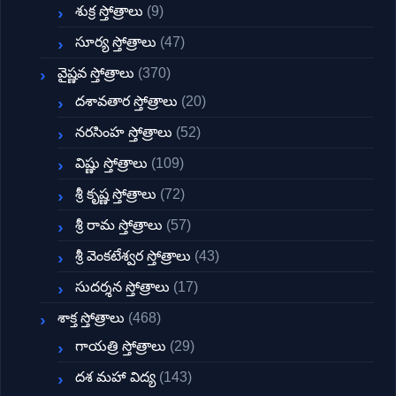
శుక్ర స్తోత్రాలు
(9)
సూర్య స్తోత్రాలు
(47)
వైష్ణవ స్తోత్రాలు
(370)
దశావతార స్తోత్రాలు
(20)
నరసింహ స్తోత్రాలు
(52)
విష్ణు స్తోత్రాలు
(109)
శ్రీ కృష్ణ స్తోత్రాలు
(72)
శ్రీ రామ స్తోత్రాలు
(57)
శ్రీ వెంకటేశ్వర స్తోత్రాలు
(43)
సుదర్శన స్తోత్రాలు
(17)
శాక్త స్తోత్రాలు
(468)
గాయత్రి స్తోత్రాలు
(29)
దశ మహా విద్య
(143)