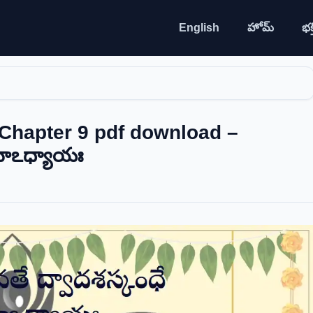
English
హోమ్
భక్త
Chapter 9 pdf download –
వమోఽధ్యాయః