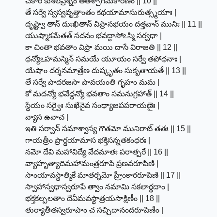
చకార కుశలప్రశ్నం తతశ్చాగమకారణం || 10 ||
తే సర్వే స్వస్వవృత్తాంతం కథయామాసురుత్స్మయాః |
దృష్ట్వా తాన్ దుఃఖితాన్ విప్రానభయం దత్తవాన్ మునిః || 11 ||
యుష్మాకమేతత్ సదనం భవద్దాసోఽస్మి సర్వథా |
కా చింతా భవతాం విప్రా మయి దాసే విరాజతి || 12 ||
ధన్యోఽహమస్మిన్ సమయే యూయం సర్వే తపోధనాః |
యేషాం దర్శనమాత్రేణ దుష్కృతం సుకృతాయతే || 13 ||
తే సర్వే పాదరజసా పావయంతి గృహం మమ |
కో మదన్యో భవేద్ధన్యో భవతాం సమనుగ్రహాత్ || 14 ||
స్థేయం సర్వైః సుఖేనైవ సంధ్యాజపపరాయణైః |
వ్యాస ఉవాచ |
ఇతి సర్వాన్ సమాశ్వాస్య గౌతమో మునిరాట్ తతః || 15 ||
గాయత్రీం ప్రార్థయామాస భక్తిసన్నతకంధరః |
నమో దేవి మహావిద్యే వేదమాతః పరాత్పరే || 16 ||
వ్యాహృత్యాదిమహామంత్రరూపే ప్రణవరూపిణి |
సాంయావస్థాత్మికే మాతర్నమో హ్రీంకారరూపిణి || 17 ||
స్వాహాస్వధాస్వరూపే త్వాం నమామి సకలార్థదాం |
భక్తకల్పలతాం దేవీమవస్థాత్రయసాక్షిణీం || 18 ||
తుర్యాతీతస్వరూపాం చ సచ్చిదానందరూపిణీం |