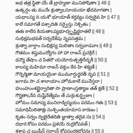
అథ తత్ర స్థితా యే తే బ్రాహ్మణా మునిపోషితాః || 46 ||
ఉత్కర్షం తు మునేః శ్రుత్వాఽసూయయా ఖేదమాగతాః |
యథాఽస్య న యశో భూయాత్ కర్తవ్యం సర్వథైవ హి || 47 ||
కాలే సమాగతే పశ్చాదితి సర్వైస్తు నిశ్చితం |
తతః కాలేన కియతాఽప్యభూద్వృష్టిర్ధరాతలే || 48 ||
సుభిక్షమభవత్ సర్వదేశేషు నృపసత్తమ |
శ్రుత్వా వార్తాం సుభిక్షస్య మిలితాః సర్వవాడవాః || 49 ||
గౌతమం శప్తుముద్యోగం హా హా రాజన్ ప్రచక్రిరే |
ధన్యౌ తేషాం చ పితరౌ యయోరుత్పత్తిరీదృశీ || 50 ||
కాలస్య మహిమా రాజన్ వక్తుం కేన హి శక్యతే |
గౌర్నిర్మితా మాయయైకా ముమూర్షుర్జరతీ నృప || 51 ||
జగామ సా చ శాలాయాం హోమకాలే మునేస్తదా |
హుంహుంశబ్దైర్వారితా సా ప్రాణాంస్తత్యాజ తత్ క్షణే || 52 ||
గౌర్హతాఽనేన దుష్టేనేత్యేవం తే చుక్రుశుర్ద్విజాః |
హోమం సమాప్య మునిరాడ్విస్మయం పరమం గతః || 53 ||
సమాధిమీలితాక్షః సంశ్చింతయామాస కారణం |
కృతం సర్వం ద్విజైరేతదితి జ్ఞాత్వా తదైవ సః || 54 ||
దధార కోపం పరమం ప్రళయే రుద్రకోపవత్ |
శశాప చ ఋషీన్ సర్వాన్ కోపసంరక్తలోచనః || 55 ||