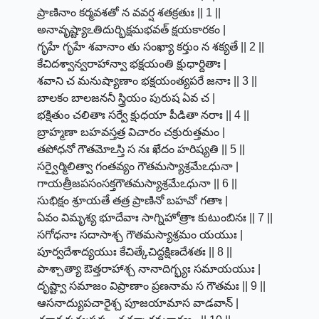
ప్రాణినాం కర్మవశతో న వవర్ష శతక్రతుః || 1 ||
అనావృష్ట్యాఽతిదుర్భిక్షమభవత్ క్షయకారకం |
గృహే గృహే శవానాం తు సంఖ్యా కర్తుం న శక్యతే || 2 ||
కేచిదశ్వాన్వరాహాన్వా భక్షయంతి క్షుధార్దితాః |
శవాని చ మనుష్యాణాం భక్షయంత్యపరే జనాః || 3 ||
బాలకం బాలజననీ స్త్రియం పురుష ఏవ చ |
భక్షితుం చలితాః సర్వే క్షుధయా పీడితా నరాః || 4 ||
బ్రాహ్మణా బహవస్తత్ర విచారం చక్రురుత్తమం |
తపోధనో గౌతమోఽస్తి స నః ఖేదం హరిష్యతి || 5 ||
సర్వైర్మిలిత్వా గంతవ్యం గౌతమస్యాశ్రమేఽధునా |
గాయత్రీజపసంసక్తగౌతమస్యాశ్రమేఽధునా || 6 ||
సుభిక్షం శ్రూయతే తత్ర ప్రాణినో బహవో గతాః |
ఏవం విమృశ్య భూదేవాః సాగ్నిహోత్రాః కుటుంబినః || 7 ||
సగోధనాః సదాసాశ్చ గౌతమస్యాశ్రమం యయుః |
పూర్వదేశాద్యయుః కేచిత్కేచిద్దక్షిణదేశతః || 8 ||
పాశ్చాత్యా ఔత్తరాహాశ్చ నానాదిగ్భ్యః సమాయయుః |
దృష్ట్వా సమాజం విప్రాణాం ప్రణనామ స గౌతమః || 9 ||
ఆసనాద్యుపచారైశ్చ పూజయామాస వాడవాన్ |