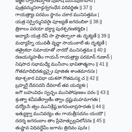
ఇత్థం ద్వాదశవర్షాణి పుపోష మునిపుంగవాన్ |
పుత్రవన్మునిరాడ్గర్వగంధేన పరివర్జితః || 37 ||
గాయత్ర్యాః పరమం స్థానం చకార మునిసత్తమః |
యత్ర సర్వైర్మునివరైః పూజ్యతే జగదంబికా || 38 ||
త్రికాలం పరయా భక్త్యా పురశ్చరణకర్మభిః |
అద్యాపి యత్ర దేవీ సా ప్రాతర్బాలా తు దృశ్యతే || 39 ||
మధ్యాహ్నే యువతీ వృద్ధా సాయంకాలే తు దృశ్యతే |
తత్రైకదా సమాయాతో నారదో మునిసత్తమః || 40 ||
రణయన్మహతీం గాయన్ గాయత్ర్యాః పరమాన్ గుణాన్ |
నిషసాద సభామధ్యే మునీనాం భావితాత్మనాం || 41 ||
గౌతమాదిభిరత్యుచ్చైః పూజితః శాంతమానసః |
కథాశ్చకార వివిధా యశసో గౌతమస్య చ || 42 ||
బ్రహ్మర్షే దేవసదసి దేవరాట్ తవ యద్యశః |
జగౌ బహువిధం స్వచ్ఛం మునిపోషణజం పరం || 43 ||
శ్రుత్వా శచీపతేర్వాణీం త్వాం ద్రష్టుమహమాగతః |
ధన్యోఽసి త్వం మునిశ్రేష్ఠ జగదంబాప్రసాదతః || 44 ||
ఇత్యుక్త్వా మునివర్యం తం గాయత్రీసదనం యయౌ |
దదర్శ జగదంబాం తాం ప్రేమోత్ఫుల్లవిలోచనః || 45 ||
తుష్టావ విధివద్దేవీం జగామ త్రిదివం పునః |