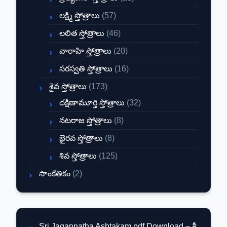
లక్ష్మి స్తోత్రాలు
(57)
లలిత స్తోత్రాలు
(46)
వారాహి స్తోత్రాలు
(20)
సరస్వతి స్తోత్రాలు
(16)
శైవ స్తోత్రాలు
(173)
దక్షిణామూర్తి స్తోత్రాలు
(32)
నటరాజ స్తోత్రాలు
(8)
భైరవ స్తోత్రాలు
(8)
శివ స్తోత్రాలు
(125)
సాంకేతికం
(2)
Sri Jagannatha Ashtakam pdf Download – శ్రీ