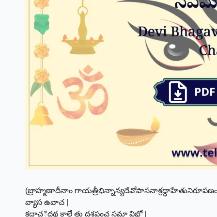
(బ్రాహ్మణాదీనాం గాయత్రీభిన్నాన్యదేవోపాసనాశ్రద్ధాహేతునిరూపణ
వ్యాస ఉవాచ |
కదాచిదథ కాలే తు దశపంచ సమా విభో |