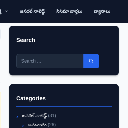
ి
జనరల్ నాలెడ్జ్
సినిమా వార్తలు
వ్యాసాలు
Search
Search
for:
Categories
జనరల్ నాలెడ్జ్
(31)
అనువాదం
(26)