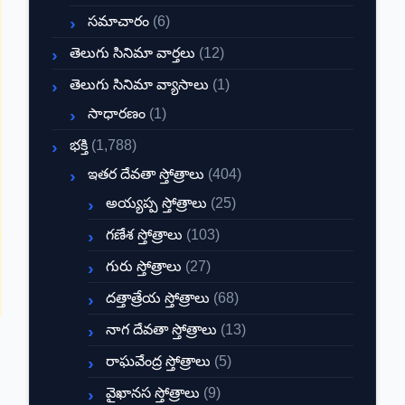
సమాచారం
(6)
తెలుగు సినిమా వార్తలు
(12)
తెలుగు సినిమా వ్యాసాలు
(1)
సాధారణం
(1)
భక్తి
(1,788)
ఇతర దేవతా స్తోత్రాలు
(404)
అయ్యప్ప స్తోత్రాలు
(25)
గణేశ స్తోత్రాలు
(103)
గురు స్తోత్రాలు
(27)
దత్తాత్రేయ స్తోత్రాలు
(68)
నాగ దేవతా స్తోత్రాలు
(13)
రాఘవేంద్ర స్తోత్రాలు
(5)
వైఖానస స్తోత్రాలు
(9)