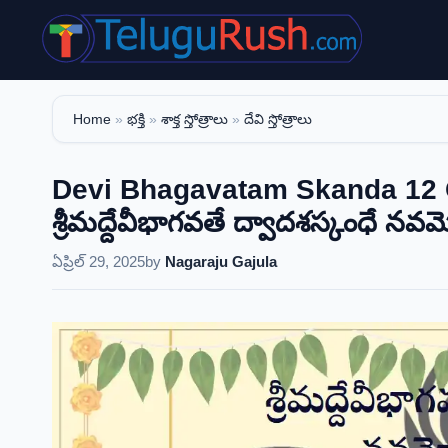
Skip
to
content
Home
»
భక్తి
»
శాక్త స్తోత్రాలు
»
దేవి స్తోత్రాలు
Devi Bhagavatam Skanda 12 
శ్రీమద్దేవీభాగవతే ద్వాదశస్కంధే న
ఏప్రిల్ 29, 2025
by
Nagaraju Gajula