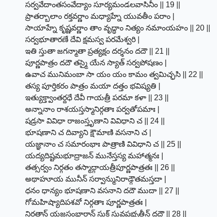
సర్వవేదాంతసంవేద్యాం సూర్యమండలవాసినీం || 19 ||
ప్రాతర్బాలాం రక్తవర్ణాం మధ్యాహ్నే యువతీం పరాం |
సాయాహ్నే కృష్ణవర్ణాం తాం వృద్ధాం నిత్యం నమాంయహం || 20 ||
సర్వభూతారణే దేవి క్షమస్వ పరమేశ్వరి |
ఇతి స్తుతా జగన్మాతా ప్రత్యక్షం దర్శనం దదౌ || 21 ||
పూర్ణపాత్రం దదౌ తస్మై యేన స్యాత్ సర్వపోషణం |
ఉవాచ మునిమంబా సా యం యం కామం త్వమిచ్ఛసి || 22 ||
తస్య పూర్తికరం పాత్రం మయా దత్తం భవిష్యతి |
ఇత్యుక్త్వాంతర్దధే దేవీ గాయత్రీ పరమా కళా || 23 ||
అన్నానాం రాశయస్తస్మానిర్గతాః పర్వతోపమాః |
షడ్రసా వివిధా రాజంస్తృణాని వివిధాని చ || 24 ||
భూషణాని చ దివ్యాని క్షౌమాణి వసనాని చ |
యజ్ఞానాం చ సమారంభాః పాత్రాణి వివిధాని చ || 25 ||
యద్యదిష్టమభూద్రాజన్ మునేస్తస్య మహాత్మనః |
తత్సర్వం నిర్గతం తస్మాద్గాయత్రీపూర్ణపాత్రతః || 26 ||
అథాహూయ మునీన్ సర్వాన్మునిరాడ్గౌతమస్తదా |
ధనం ధాన్యం భూషణాని వసనాని దదౌ ముదా || 27 ||
గోమహిష్యాదిపశవో నిర్గతాః పూర్ణపాత్రతః |
నిర్గతాన్ యజ్ఞసంభారాన్ స్రుక్ స్రువప్రభృతీన్ దదౌ || 28 ||