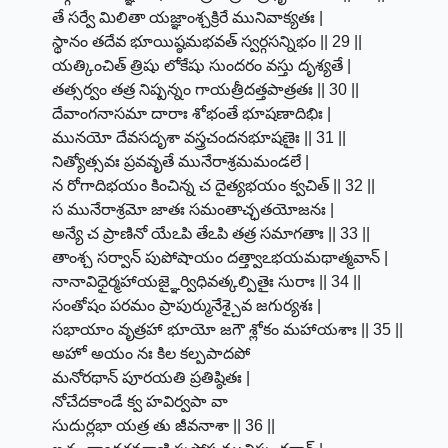
తే సర్వే మిలితా యజ్ఞాంశ్చక్రిరే మునివాక్యతః |
స్థానం తదేవ భూయిష్ఠమభవత్ స్వర్గసన్నిభం || 29 ||
యత్కించిత్ త్రిషు లోకేషు సుందరం వస్తు దృశ్యతే |
తత్సర్వం తత్ర నిష్పన్నం గాయత్రీదత్తపాత్రతః || 30 ||
దేవాంగనాసమా దారాః శోభంతే భూషణాదిభిః |
మునయో దేవసదృశా వస్త్రచందనభూషణైః || 31 ||
నిత్యోత్సవః ప్రవవృతే మునేరాశ్రమమండలే |
న రోగాదిభయం కించిన్న చ దైత్యభయం క్వచిత్ || 32 ||
స మునేరాశ్రమో జాతః సమంతాచ్ఛతయోజనః |
అన్యే చ ప్రాణినో యేఽపి తేఽపి తత్ర సమాగతాః || 33 ||
తాంశ్చ సర్వాన్ పుపోషాయం దత్త్వాఽభయమథాత్మవాన్ |
నానావిధైర్మహాయజ్ఞైర్విధివత్కల్పితైః సురాః || 34 ||
సంతోషం పరమం ప్రాపుర్మునేశ్చైవ జగుర్యశః |
సభాయాం వృత్రహా భూయో జగౌ శ్లోకం మహాయశాః || 35 ||
అహో అయం నః కిల కల్పపాదపో
మనోరథాన్ పూరయతి ప్రతిష్ఠితః |
నోచేదకాండే క్వ హవిర్వపా వా
సుదుర్లభా యత్ర తు జీవనాశా || 36 ||