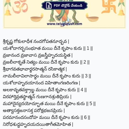
శ్రీకృష్ణ గోకులాధీశ నందగోపతనూద్భవ |
యశోదాగర్భసంభూత మయి దీనే కృపాం కురు || 1 ||
వ్రజానంద వ్రజావాస వ్రజస్త్రీహృదయస్థిత |
వ్రజలీలాకృతే నిత్యం మయి దీనే కృపాం కురు || 2 ||
శ్రీభాగవతభావార్థరసాత్మన్ రసికాత్మక |
నామలీలావిలాసార్థం మయి దీనే కృపాం కురు || 3 ||
యశోదాహృదయానంద విహితాంగణరింగణ |
అలకావృతవక్త్రాబ్జ మయి దీనే కృపాం కురు || 4 ||
విరహార్తివ్రతస్థాత్మన్ గుణగానశ్రుతిప్రియ |
మహాదైన్యదయోద్భూత మయి దీనే కృపాం కురు || 5 ||
అత్యాసక్తజనాసక్త పరోక్షభజనప్రియ |
పరమానందసందోహ మయి దీనే కృపాం కురు || 6 ||
నిరోధశుద్ధహృదయదయితాగీతమోహిత |