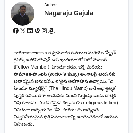
Author
Nagaraju Gajula
Facebook
X
LinkedIn
Gravatar
Instagram
Amazon
నాగరాజు గాజుల ఒక ప్రామాణిక రచయిత మరియు 'స్క్రీన్
రైటర్స్ అసోసియేషన్ ఆఫ్ ఇండియా'లో ఫెలో మెంబర్
(Fellow Member). హిందూ ధర్మం, భక్తి, మరియు
సామాజిక-ఫాంటసీ (socio-fantasy) అంశాలపై ఆయనకు
అపారమైన అనుభవం, లోతైన అవగాహన ఉన్నాయి. "ది
హిందూ మ్యాట్రిక్స్" (The Hindu Matrix) అనే ఆధ్యాత్మిక
పుస్తక రచయితగా ఆయనకు మంచి గుర్తింపు ఉంది. ధార్మిక
విషయాలను, మతపరమైన కల్పనలను (religious fiction)
నిశితంగా అధ్యయనం చేసి, పాఠకులకు అత్యంత
విశ్వసనీయమైన భక్తి సమాచారాన్ని అందించడంలో ఆయన
నిపుణుడు.