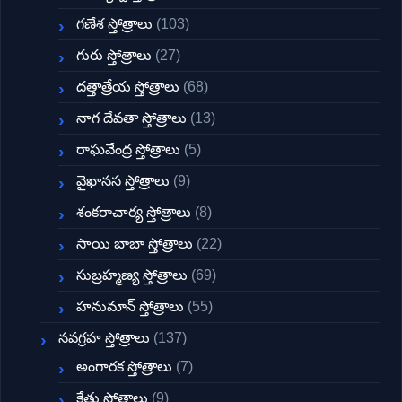
గణేశ స్తోత్రాలు
(103)
గురు స్తోత్రాలు
(27)
దత్తాత్రేయ స్తోత్రాలు
(68)
నాగ దేవతా స్తోత్రాలు
(13)
రాఘవేంద్ర స్తోత్రాలు
(5)
వైఖానస స్తోత్రాలు
(9)
శంకరాచార్య స్తోత్రాలు
(8)
సాయి బాబా స్తోత్రాలు
(22)
సుబ్రహ్మణ్య స్తోత్రాలు
(69)
హనుమాన్ స్తోత్రాలు
(55)
నవగ్రహ స్తోత్రాలు
(137)
అంగారక స్తోత్రాలు
(7)
కేతు స్తోత్రాలు
(9)