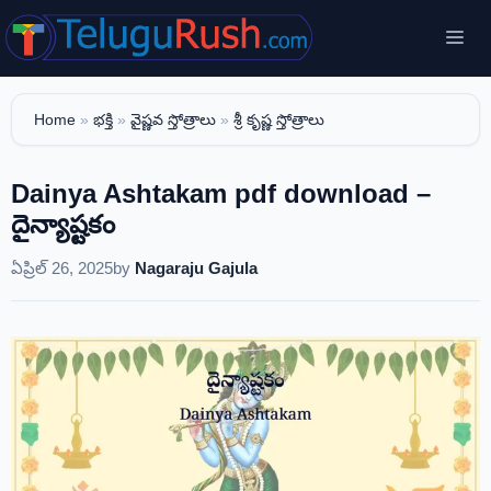
Skip
Me
to
content
Home
»
భక్తి
»
వైష్ణవ స్తోత్రాలు
»
శ్రీ కృష్ణ స్తోత్రాలు
Dainya Ashtakam pdf download –
దైన్యాష్టకం
ఏప్రిల్ 26, 2025
by
Nagaraju Gajula