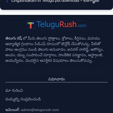
Lingashtakam in Telugu pdf download – లింగాష్టకం
తెలుగు రష్
లో మీరు తెలుగు స్తోత్రాలు, శ్లోకాలు, కీర్తనలు, మరియు
ఆధ్యాత్మిక గ్రంథాలు పిడిఎఫ్ రూపంలో డౌన్లోడ్ చేసుకోవచ్చు. వీటితో
పాటు ఆంగ్లము నుండి తెలుగు అనువాదం, జనరల్ నాలెడ్జ్, ఆరోగ్యం,
అందం, డబ్బు సంపాదించే మార్గాలు, సాంకేతిక పరిజ్ఞానం, ఆస్ట్రాలజీ,
ఆయుర్వేదం, మొదలైన ఆసక్తికర విషయాలు తెలుసుకోవచ్చు.
సమాచారం
మా గురించి
మమ్మల్ని సంప్రదించండి
ఇమెయిల్:
admin@telugurush.com