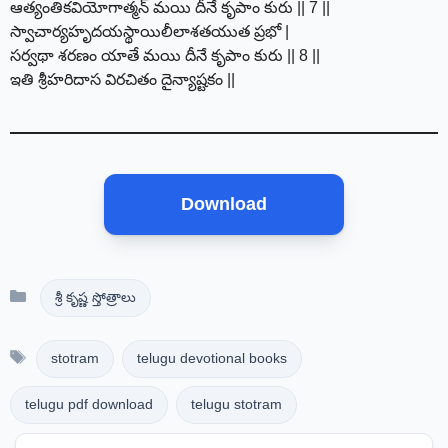
ఆత్యంతికవియోగాత్మన్ మయి దీనే కృపాం కురు || 7 ||
స్వాచార్యహృదయస్థాయిలీలాశతయుత ప్రభో |
సర్వథా శరణం యాతే మయి దీనే కృపాం కురు || 8 ||
ఇతి శ్రీహరిదాస విరచితం దైన్యాష్టకం ||
Download
Categories
శ్రీ కృష్ణ స్తోత్రాలు
Tags
stotram
telugu devotional books
telugu pdf download
telugu stotram