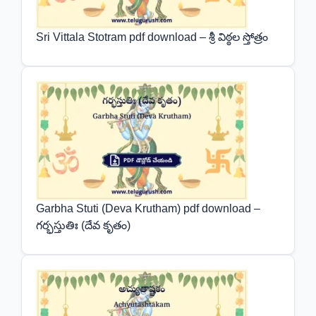
Sri Vittala Stotram pdf download – శ్రీ విఠ్ఠల స్తోత్రం
Garbha Stuti (Deva Krutham) pdf download –
గర్భస్తుతిః (దేవ కృతం)