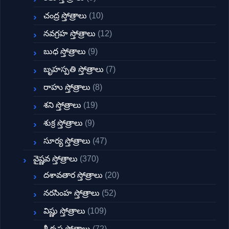
చంద్ర స్తోత్రాలు
(10)
నవగ్రహ స్తోత్రాలు
(12)
బుధ స్తోత్రాలు
(9)
బృహస్పతి స్తోత్రాలు
(7)
రాహు స్తోత్రాలు
(8)
శని స్తోత్రాలు
(19)
శుక్ర స్తోత్రాలు
(9)
సూర్య స్తోత్రాలు
(47)
వైష్ణవ స్తోత్రాలు
(370)
దశావతార స్తోత్రాలు
(20)
నరసింహ స్తోత్రాలు
(52)
విష్ణు స్తోత్రాలు
(109)
శ్రీ కృష్ణ స్తోత్రాలు
(72)