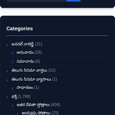
Categories
జనరల్ నాలెడ్జ్
(31)
అనువాదం
(26)
సమాచారం
(6)
తెలుగు సినిమా వార్తలు
(12)
తెలుగు సినిమా వ్యాసాలు
(1)
సాధారణం
(1)
భక్తి
(1,788)
ఇతర దేవతా స్తోత్రాలు
(404)
అయ్యప్ప స్తోత్రాలు
(25)