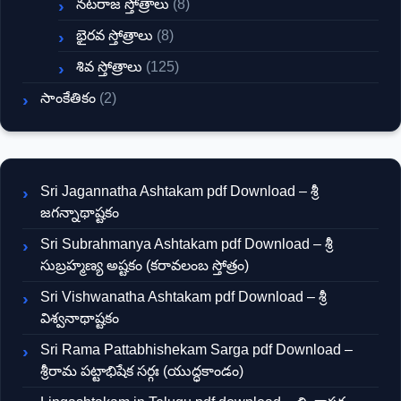
నటరాజ స్తోత్రాలు
(8)
భైరవ స్తోత్రాలు
(8)
శివ స్తోత్రాలు
(125)
సాంకేతికం
(2)
Sri Jagannatha Ashtakam pdf Download – శ్రీ
జగన్నాథాష్టకం
Sri Subrahmanya Ashtakam pdf Download – శ్రీ
సుబ్రహ్మణ్య అష్టకం (కరావలంబ స్తోత్రం)
Sri Vishwanatha Ashtakam pdf Download – శ్రీ
విశ్వనాథాష్టకం
Sri Rama Pattabhishekam Sarga pdf Download –
శ్రీరామ పట్టాభిషేక సర్గః (యుద్ధకాండం)