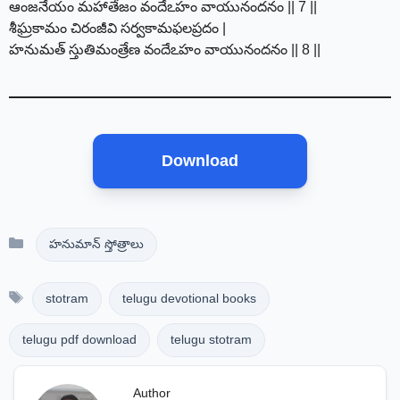
ఆంజనేయం మహాతేజం వందేఽహం వాయునందనం || 7 ||
శీఘ్రకామం చిరంజీవి సర్వకామఫలప్రదం |
హనుమత్ స్తుతిమంత్రేణ వందేఽహం వాయునందనం || 8 ||
Download
Categories
హనుమాన్ స్తోత్రాలు
Tags
stotram
telugu devotional books
telugu pdf download
telugu stotram
Author