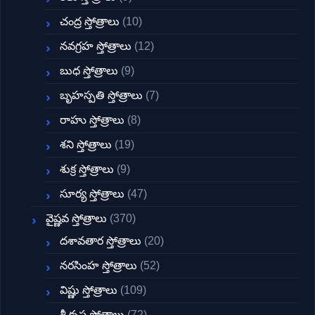
చంద్ర స్తోత్రాలు
(10)
నవగ్రహ స్తోత్రాలు
(12)
బుధ స్తోత్రాలు
(9)
బృహస్పతి స్తోత్రాలు
(7)
రాహు స్తోత్రాలు
(8)
శని స్తోత్రాలు
(19)
శుక్ర స్తోత్రాలు
(9)
సూర్య స్తోత్రాలు
(47)
వైష్ణవ స్తోత్రాలు
(370)
దశావతార స్తోత్రాలు
(20)
నరసింహ స్తోత్రాలు
(52)
విష్ణు స్తోత్రాలు
(109)
శ్రీ కృష్ణ స్తోత్రాలు
(72)