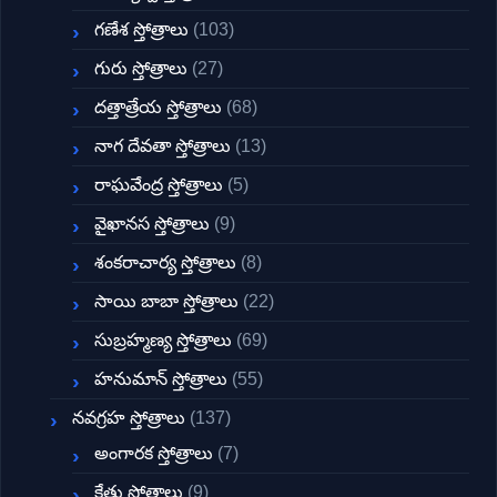
గణేశ స్తోత్రాలు
(103)
గురు స్తోత్రాలు
(27)
దత్తాత్రేయ స్తోత్రాలు
(68)
నాగ దేవతా స్తోత్రాలు
(13)
రాఘవేంద్ర స్తోత్రాలు
(5)
వైఖానస స్తోత్రాలు
(9)
శంకరాచార్య స్తోత్రాలు
(8)
సాయి బాబా స్తోత్రాలు
(22)
సుబ్రహ్మణ్య స్తోత్రాలు
(69)
హనుమాన్ స్తోత్రాలు
(55)
నవగ్రహ స్తోత్రాలు
(137)
అంగారక స్తోత్రాలు
(7)
కేతు స్తోత్రాలు
(9)