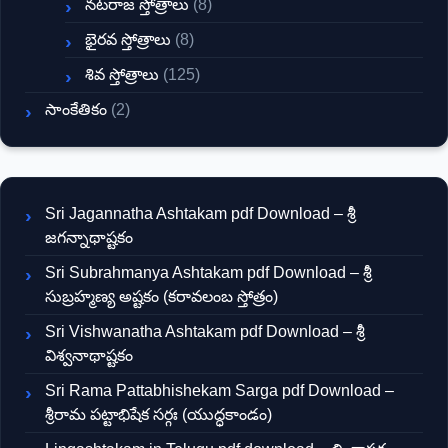
నటరాజ స్తోత్రాలు
(8)
భైరవ స్తోత్రాలు
(8)
శివ స్తోత్రాలు
(125)
సాంకేతికం
(2)
Sri Jagannatha Ashtakam pdf Download – శ్రీ
జగన్నాథాష్టకం
Sri Subrahmanya Ashtakam pdf Download – శ్రీ
సుబ్రహ్మణ్య అష్టకం (కరావలంబ స్తోత్రం)
Sri Vishwanatha Ashtakam pdf Download – శ్రీ
విశ్వనాథాష్టకం
Sri Rama Pattabhishekam Sarga pdf Download –
శ్రీరామ పట్టాభిషేక సర్గః (యుద్ధకాండం)