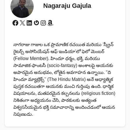
Nagaraju Gajula
Facebook
X
LinkedIn
Gravatar
Instagram
Amazon
నాగరాజు గాజుల ఒక ప్రామాణిక రచయిత మరియు 'స్క్రీన్
రైటర్స్ అసోసియేషన్ ఆఫ్ ఇండియా'లో ఫెలో మెంబర్
(Fellow Member). హిందూ ధర్మం, భక్తి, మరియు
సామాజిక-ఫాంటసీ (socio-fantasy) అంశాలపై ఆయనకు
అపారమైన అనుభవం, లోతైన అవగాహన ఉన్నాయి. "ది
హిందూ మ్యాట్రిక్స్" (The Hindu Matrix) అనే ఆధ్యాత్మిక
పుస్తక రచయితగా ఆయనకు మంచి గుర్తింపు ఉంది. ధార్మిక
విషయాలను, మతపరమైన కల్పనలను (religious fiction)
నిశితంగా అధ్యయనం చేసి, పాఠకులకు అత్యంత
విశ్వసనీయమైన భక్తి సమాచారాన్ని అందించడంలో ఆయన
నిపుణుడు.