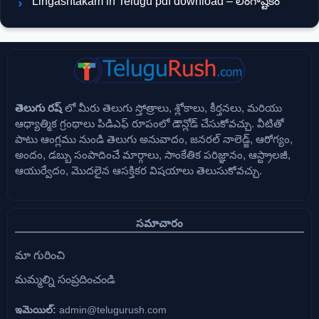
Lingashtakam in Telugu pdf download – లింగాష్టకం
తెలుగు రష్
లో మీరు తెలుగు స్తోత్రాలు, శ్లోకాలు, కీర్తనలు, మరియు
ఆధ్యాత్మిక గ్రంథాలు పిడిఎఫ్ రూపంలో డౌన్లోడ్ చేసుకోవచ్చు. వీటితో
పాటు ఆంగ్లము నుండి తెలుగు అనువాదం, జనరల్ నాలెడ్జ్, ఆరోగ్యం,
అందం, డబ్బు సంపాదించే మార్గాలు, సాంకేతిక పరిజ్ఞానం, ఆస్ట్రాలజీ,
ఆయుర్వేదం, మొదలైన ఆసక్తికర విషయాలు తెలుసుకోవచ్చు.
సమాచారం
మా గురించి
మమ్మల్ని సంప్రదించండి
ఇమెయిల్:
admin@telugurush.com