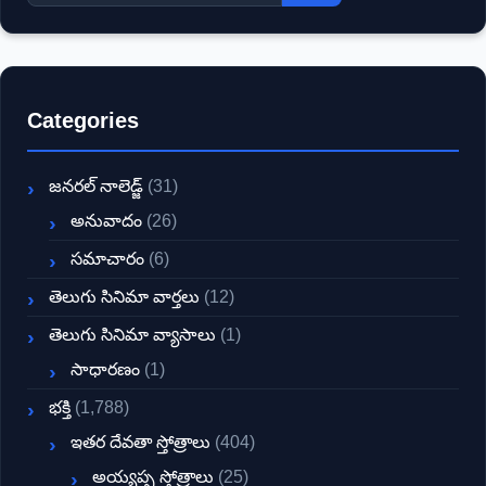
Categories
జనరల్ నాలెడ్జ్
(31)
అనువాదం
(26)
సమాచారం
(6)
తెలుగు సినిమా వార్తలు
(12)
తెలుగు సినిమా వ్యాసాలు
(1)
సాధారణం
(1)
భక్తి
(1,788)
ఇతర దేవతా స్తోత్రాలు
(404)
అయ్యప్ప స్తోత్రాలు
(25)