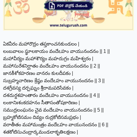
ఏకవీరం మహారౌద్రం తప్తకాంచనకుండలం |
లంబవాలం స్థూలకాయం వందేఽహం వాయునందనం || 1 ||
మహావీర్యం మహాశౌర్యం మహదుగ్రం మహేశ్వరం |
మహాసురేశనిర్ఘాతం వందేఽహం వాయునందనం || 2 ||
జానకీశోకహరణం వానరం కులదీపకం |
సుబ్రహ్మచారిణం శ్రేష్ఠం వందేఽహం వాయునందనం || 3 ||
దశగ్రీవస్య దర్పఘ్నం శ్రీరామపరిసేవకం |
దశదుర్దశహంతారం వందేఽహం వాయునందనం || 4 ||
లంకానిఃశంకదహనం సీతాసంతోషకారిణం |
సముద్రలంఘనం చైవ వందేఽహం వాయునందనం || 5 ||
బ్రహ్మకోటిసమం దివ్యం రుద్రకోటిసమప్రభం |
వరాతీతం మహామంత్రం వందేఽహం వాయునందనం || 6 ||
శతకోటిసుచంద్రార్కమండలాకృతిలక్షణం |