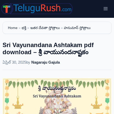
Skip
Me
to
content
Home
»
భక్తి
»
ఇతర దేవతా స్తోత్రాలు
»
హనుమాన్ స్తోత్రాలు
Sri Vayunandana Ashtakam pdf
download – శ్రీ వాయునందనాష్టకం
ఏప్రిల్ 30, 2025
by
Nagaraju Gajula