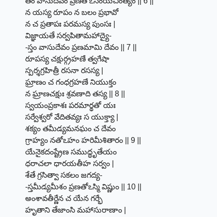
తం వాసుదేవం ప్రణతోఽస్ంయచింత్యం || 6 ||
న యస్య రూపం న బలం ప్రభావో
న చ ప్రతాపః పరమస్య పుంసః |
విజ్ఞాయతే సర్వపితామహాద్యై-
-స్తం వాసుదేవం ప్రణమామి దేవం || 7 ||
రూపస్య చక్షుర్గ్రహణే త్వగేషా
స్పర్శగ్రహిత్రీ రసనా రసస్య |
ఘ్రాణం చ గంధగ్రహణే నియుక్తం
న ఘ్రాణచక్షుః శ్రవణాది తస్య || 8 ||
స్వయంప్రకాశః పరమార్థతో యః
సర్వేశ్వరో వేదితవ్యః స యుక్త్యా |
శక్యం తమీడ్యమనఘం చ దేవం
గ్రాహ్యం నతోఽహం హరిమీశితారం || 9 ||
యేనైకదంష్ట్రేణ సముద్ధృతేయం
ధరాచలా ధారయతీహ సర్వం |
శేతే గ్రసిత్వా సకలం జగద్య-
-స్తమీడ్యమీశం ప్రణతోఽస్మి విష్ణుం || 10 ||
అంశావతీర్ణేన చ యేన గర్భే
హృతాని తేజాంసి మహాసురాణాం |