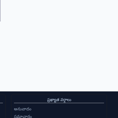
ప్రఖ్యాత వర్గాలు
అనువాదం
సమాచారం