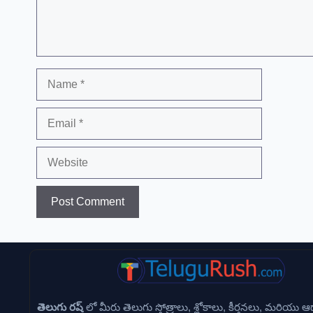
Name
Email
Website
తెలుగు రష్
లో మీరు తెలుగు స్తోత్రాలు, శ్లోకాలు, కీర్తనలు, మరియు ఆధ