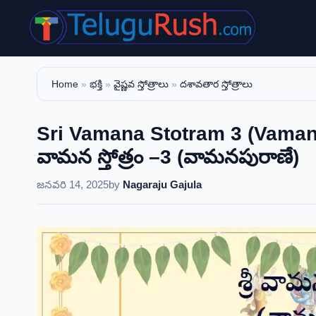
Skip
to
content
Home
»
భక్తి
»
వైష్ణవ స్తోత్రాలు
»
దశావతార స్తోత్రాలు
Sri Vamana Stotram 3 (Vamana
వామన స్తోత్రం –3 (వామనపురాణే)
జనవరి 14, 2025
by
Nagaraju Gajula