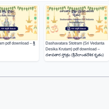
am pdf download – శ్రీ
Dashavatara Stotram (Sri Vedanta
Desika Krutam) pdf download –
దశావతార స్తోత్రం (శ్రీవేదాంతదేశిక కృతం)