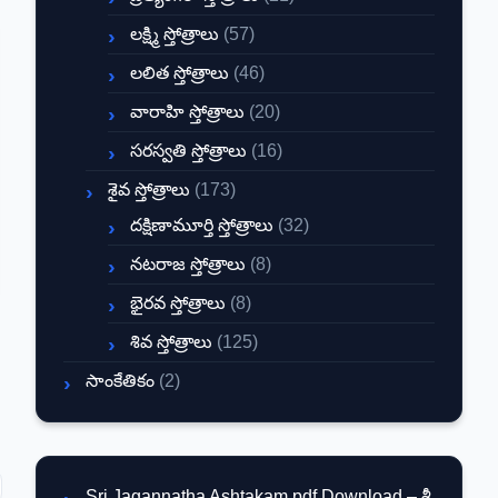
లక్ష్మి స్తోత్రాలు
(57)
లలిత స్తోత్రాలు
(46)
వారాహి స్తోత్రాలు
(20)
సరస్వతి స్తోత్రాలు
(16)
శైవ స్తోత్రాలు
(173)
దక్షిణామూర్తి స్తోత్రాలు
(32)
నటరాజ స్తోత్రాలు
(8)
భైరవ స్తోత్రాలు
(8)
శివ స్తోత్రాలు
(125)
సాంకేతికం
(2)
Sri Jagannatha Ashtakam pdf Download – శ్రీ