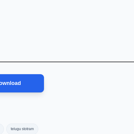
ownload
telugu stotram