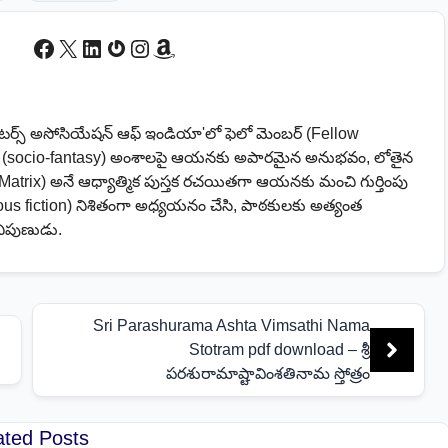
Facebook
X
LinkedIn
Gravatar
Instagram
Amazon
ైటర్స్ అసోసియేషన్ ఆఫ్ ఇండియా'లో ఫెలో మెంబర్ (Fellow
సీ (socio-fantasy) అంశాలపై ఆయనకు అపారమైన అనుభవం, లోతైన
Matrix) అనే ఆధ్యాత్మిక పుస్తక రచయితగా ఆయనకు మంచి గుర్తింపు
us fiction) నిశితంగా అధ్యయనం చేసి, పాఠకులకు అత్యంత
నిపుణుడు.
Sri Parashurama Ashta Vimsathi Nama
Stotram pdf download – శ్రీ
పరశురామాష్టావింశతినామ స్తోత్రం
ated Posts