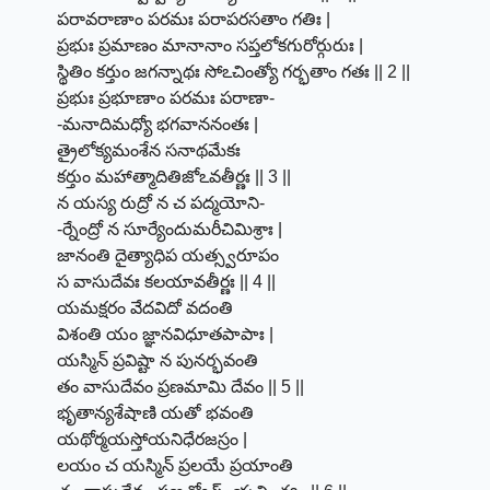
పరావరాణాం పరమః పరాపరసతాం గతిః |
ప్రభుః ప్రమాణం మానానాం సప్తలోకగురోర్గురుః |
స్థితిం కర్తుం జగన్నాథః సోఽచింత్యో గర్భతాం గతః || 2 ||
ప్రభుః ప్రభూణాం పరమః పరాణా-
-మనాదిమధ్యో భగవాననంతః |
త్రైలోక్యమంశేన సనాథమేకః
కర్తుం మహాత్మాదితిజోఽవతీర్ణః || 3 ||
న యస్య రుద్రో న చ పద్మయోని-
-ర్నేంద్రో న సూర్యేందుమరీచిమిశ్రాః |
జానంతి దైత్యాధిప యత్స్వరూపం
స వాసుదేవః కలయావతీర్ణః || 4 ||
యమక్షరం వేదవిదో వదంతి
విశంతి యం జ్ఞానవిధూతపాపాః |
యస్మిన్ ప్రవిష్టా న పునర్భవంతి
తం వాసుదేవం ప్రణమామి దేవం || 5 ||
భృతాన్యశేషాణి యతో భవంతి
యథోర్మయస్తోయనిధేరజస్రం |
లయం చ యస్మిన్ ప్రలయే ప్రయాంతి