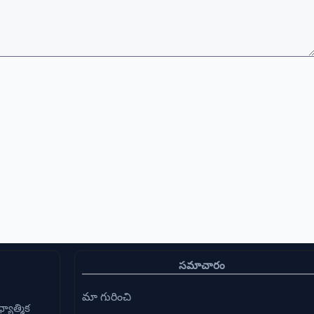
సమాచారం
మా గురించి
్యాత్మిక