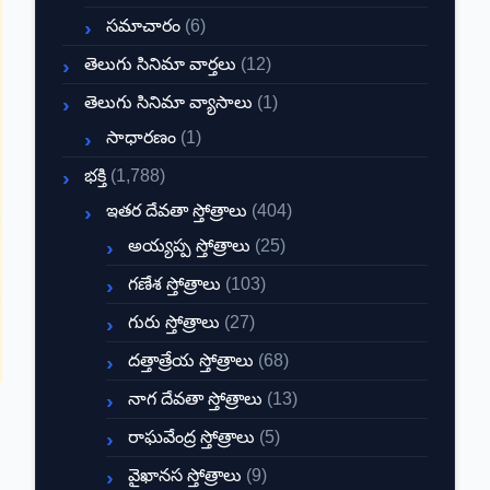
సమాచారం
(6)
తెలుగు సినిమా వార్తలు
(12)
తెలుగు సినిమా వ్యాసాలు
(1)
సాధారణం
(1)
భక్తి
(1,788)
ఇతర దేవతా స్తోత్రాలు
(404)
అయ్యప్ప స్తోత్రాలు
(25)
గణేశ స్తోత్రాలు
(103)
గురు స్తోత్రాలు
(27)
దత్తాత్రేయ స్తోత్రాలు
(68)
నాగ దేవతా స్తోత్రాలు
(13)
రాఘవేంద్ర స్తోత్రాలు
(5)
వైఖానస స్తోత్రాలు
(9)