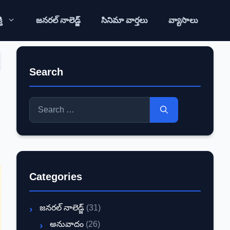
ి
జనరల్ నాలెడ్జ్
సినిమా వార్తలు
వ్యాసాలు
Search
Search
for:
Categories
జనరల్ నాలెడ్జ్
(31)
అనువాదం
(26)