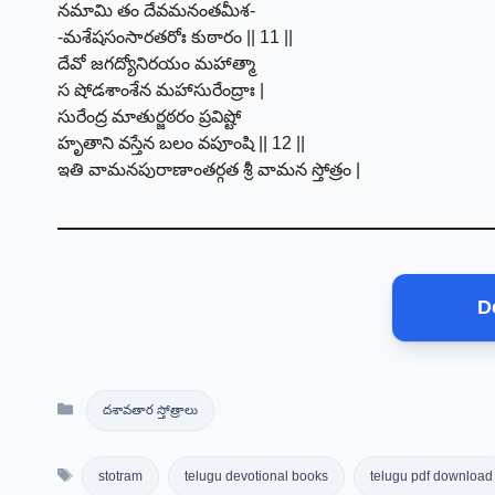
నమామి తం దేవమనంతమీశ-
-మశేషసంసారతరోః కుఠారం || 11 ||
దేవో జగద్యోనిరయం మహాత్మా
స షోడశాంశేన మహాసురేంద్రాః |
సురేంద్ర మాతుర్జఠరం ప్రవిష్టో
హృతాని వస్తేన బలం వపూంషి || 12 ||
ఇతి వామనపురాణాంతర్గత శ్రీ వామన స్తోత్రం |
D
Categories
దశావతార స్తోత్రాలు
Tags
stotram
telugu devotional books
telugu pdf download