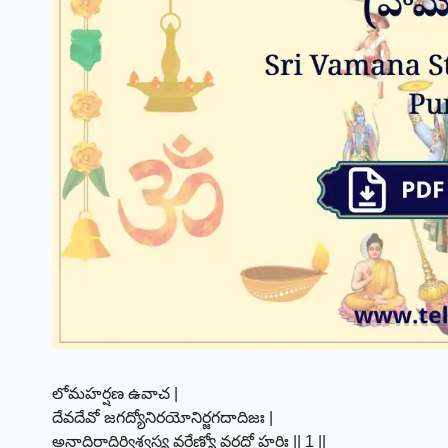
లోమహర్షణ ఉవాచ |
దేవదేవో జగద్యోనిరయోనిర్జగదాదిజః |
అనాదిరాదిర్విశ్వస్య వరేణ్యో వరదో హరిః || 1 ||