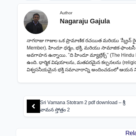
Author
Nagaraju Gajula
నాగరాజు గాజుల ఒక ప్రామాణిక రచయిత మరియు 'స్క్రీన్ ర
Member). హిందూ ధర్మం, భక్తి, మరియు సామాజిక-ఫాంట
అవగాహన ఉన్నాయి. "ది హిందూ మ్యాట్రిక్స్" (The Hindu 
ఉంది. ధార్మిక విషయాలను, మతపరమైన కల్పనలను (religio
విశ్వసనీయమైన భక్తి సమాచారాన్ని అందించడంలో ఆయన 
Sri Vamana Stotram 2 pdf download – శ్రీ
వామన స్తోత్రం 2
Rel