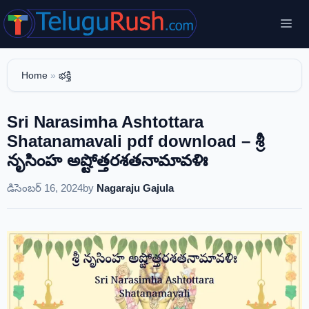
Skip
Me
to
content
Home
»
భక్తి
Sri Narasimha Ashtottara
Shatanamavali pdf download – శ్రీ
నృసింహ అష్టోత్తరశతనామావళిః
డిసెంబర్ 16, 2024
by
Nagaraju Gajula