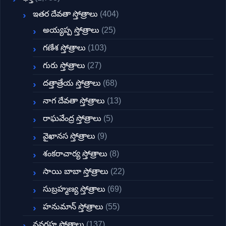
ఇతర దేవతా స్తోత్రాలు
(404)
అయ్యప్ప స్తోత్రాలు
(25)
గణేశ స్తోత్రాలు
(103)
గురు స్తోత్రాలు
(27)
దత్తాత్రేయ స్తోత్రాలు
(68)
నాగ దేవతా స్తోత్రాలు
(13)
రాఘవేంద్ర స్తోత్రాలు
(5)
వైఖానస స్తోత్రాలు
(9)
శంకరాచార్య స్తోత్రాలు
(8)
సాయి బాబా స్తోత్రాలు
(22)
సుబ్రహ్మణ్య స్తోత్రాలు
(69)
హనుమాన్ స్తోత్రాలు
(55)
నవగ్రహ స్తోత్రాలు
(137)