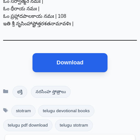
ఓం సర్వాత్మనే నమః |
ఓం ధీరాయ నమః |
ఓం ప్రహ్లాదపాలకాయ నమః | 108
ఇతి శ్రీ నృసింహాష్టోత్తరశతనామావళిః |
Download
Categories
భక్తి
నరసింహ స్తోత్రాలు
Tags
stotram
telugu devotional books
telugu pdf download
telugu stotram