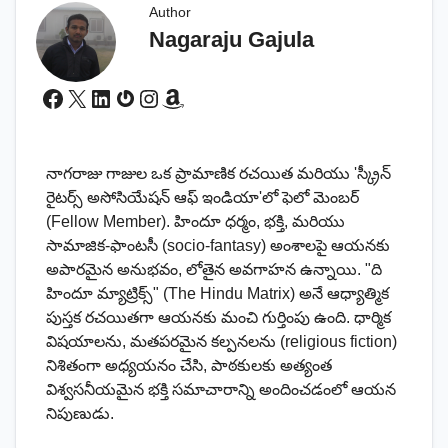
Author
Nagaraju Gajula
Facebook
X
LinkedIn
Gravatar
Instagram
Amazon
నాగరాజు గాజుల ఒక ప్రామాణిక రచయిత మరియు 'స్క్రీన్
రైటర్స్ అసోసియేషన్ ఆఫ్ ఇండియా'లో ఫెలో మెంబర్
(Fellow Member). హిందూ ధర్మం, భక్తి, మరియు
సామాజిక-ఫాంటసీ (socio-fantasy) అంశాలపై ఆయనకు
అపారమైన అనుభవం, లోతైన అవగాహన ఉన్నాయి. "ది
హిందూ మ్యాట్రిక్స్" (The Hindu Matrix) అనే ఆధ్యాత్మిక
పుస్తక రచయితగా ఆయనకు మంచి గుర్తింపు ఉంది. ధార్మిక
విషయాలను, మతపరమైన కల్పనలను (religious fiction)
నిశితంగా అధ్యయనం చేసి, పాఠకులకు అత్యంత
విశ్వసనీయమైన భక్తి సమాచారాన్ని అందించడంలో ఆయన
నిపుణుడు.