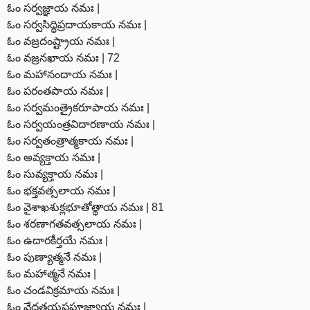
ఓం సర్వజ్ఞాయ నమః |
ఓం సర్వసిద్ధిప్రదాయకాయ నమః |
ఓం వజ్రదంష్ట్రాయ నమః |
ఓం వజ్రనఖాయ నమః | 72
ఓం మహానందాయ నమః |
ఓం పరంతపాయ నమః |
ఓం సర్వమంత్రైకరూపాయ నమః |
ఓం సర్వయంత్రవిదారణాయ నమః |
ఓం సర్వతంత్రాత్మకాయ నమః |
ఓం అవ్యక్తాయ నమః |
ఓం సువ్యక్తాయ నమః |
ఓం భక్తవత్సలాయ నమః |
ఓం వైశాఖశుక్లభూతోత్థాయ నమః | 81
ఓం శరణాగతవత్సలాయ నమః |
ఓం ఉదారకీర్తయే నమః |
ఓం పుణ్యాత్మనే నమః |
ఓం మహాత్మనే నమః |
ఓం చండవిక్రమాయ నమః |
ఓం వేదత్రయప్రపూజ్యాయ నమః |