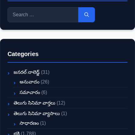
Search
for:
Categories
జనరల్ నాలెడ్జ్
(31)
అనువాదం
(26)
సమాచారం
(6)
తెలుగు సినిమా వార్తలు
(12)
తెలుగు సినిమా వ్యాసాలు
(1)
సాధారణం
(1)
భక్తి
(1,788)