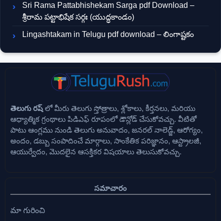
Sri Rama Pattabhishekam Sarga pdf Download –
శ్రీరామ పట్టాభిషేక సర్గః (యుద్ధకాండం)
Lingashtakam in Telugu pdf download – లింగాష్టకం
తెలుగు రష్
లో మీరు తెలుగు స్తోత్రాలు, శ్లోకాలు, కీర్తనలు, మరియు
ఆధ్యాత్మిక గ్రంథాలు పిడిఎఫ్ రూపంలో డౌన్లోడ్ చేసుకోవచ్చు. వీటితో
పాటు ఆంగ్లము నుండి తెలుగు అనువాదం, జనరల్ నాలెడ్జ్, ఆరోగ్యం,
అందం, డబ్బు సంపాదించే మార్గాలు, సాంకేతిక పరిజ్ఞానం, ఆస్ట్రాలజీ,
ఆయుర్వేదం, మొదలైన ఆసక్తికర విషయాలు తెలుసుకోవచ్చు.
సమాచారం
మా గురించి