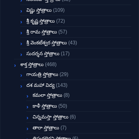
విష్ణు స్తోత్రాలు
(109)
శ్రీ కృష్ణ స్తోత్రాలు
(72)
శ్రీ రామ స్తోత్రాలు
(57)
శ్రీ వెంకటేశ్వర స్తోత్రాలు
(43)
సుదర్శన స్తోత్రాలు
(17)
శాక్త స్తోత్రాలు
(468)
గాయత్రి స్తోత్రాలు
(29)
దశ మహా విద్య
(143)
కమలా స్తోత్రాలు
(8)
కాళీ స్తోత్రాలు
(50)
చిన్నమస్తా స్తోత్రాలు
(6)
తారా స్తోత్రాలు
(7)
త్రిపురభైరవి స్తోత్రాలు
(6)