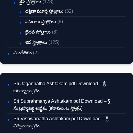
శైవ స్తోత్రాలు
(173)
దక్షిణామూర్తి స్తోత్రాలు
(32)
నటరాజ స్తోత్రాలు
(8)
భైరవ స్తోత్రాలు
(8)
శివ స్తోత్రాలు
(125)
సాంకేతికం
(2)
Sri Jagannatha Ashtakam pdf Download – శ్రీ
జగన్నాథాష్టకం
Sri Subrahmanya Ashtakam pdf Download – శ్రీ
సుబ్రహ్మణ్య అష్టకం (కరావలంబ స్తోత్రం)
Sri Vishwanatha Ashtakam pdf Download – శ్రీ
విశ్వనాథాష్టకం