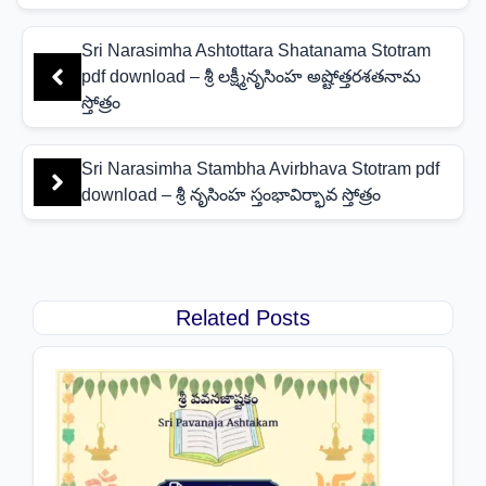
Sri Narasimha Ashtottara Shatanama Stotram
pdf download – శ్రీ లక్ష్మీనృసింహ అష్టోత్తరశతనామ
స్తోత్రం
Sri Narasimha Stambha Avirbhava Stotram pdf
download – శ్రీ నృసింహ స్తంభావిర్భావ స్తోత్రం
Related Posts