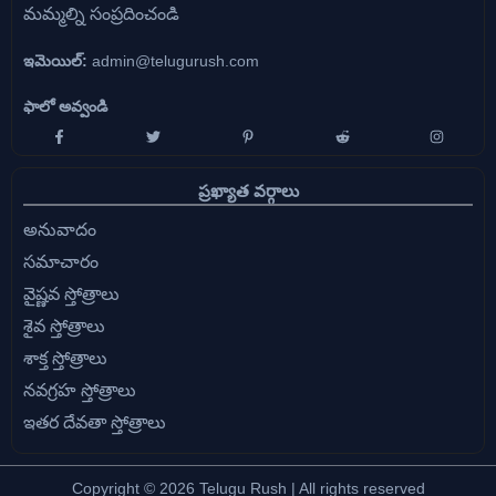
మమ్మల్ని సంప్రదించండి
ఇమెయిల్:
admin@telugurush.com
ఫాలో అవ్వండి
ప్రఖ్యాత వర్గాలు
అనువాదం
సమాచారం
వైష్ణవ స్తోత్రాలు
శైవ స్తోత్రాలు
శాక్త స్తోత్రాలు
నవగ్రహ స్తోత్రాలు
ఇతర దేవతా స్తోత్రాలు
Copyright © 2026 Telugu Rush | All rights reserved