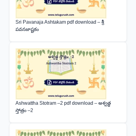
Sri Pavanaja Ashtakam pdf download – శ్రీ
పవనజాష్టకం
Ashwattha Stotram –2 pdf download – అశ్వత్థ
స్తోత్రం –2