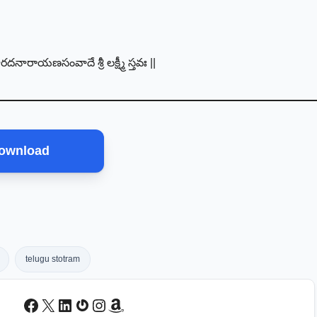
నారాయణసంవాదే శ్రీ లక్ష్మీ స్తవః ||
ownload
telugu stotram
Facebook
X
LinkedIn
Gravatar
Instagram
Amazon