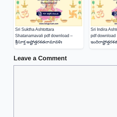
Sri Suktha Ashtottara
Sri Indira Ash
Shatanamavali pdf download –
pdf download – 
శ్రీసూక్త అష్టోత్తరశతనామావళిః
ఇందిరాష్టోత్తర
Leave a Comment
Comment