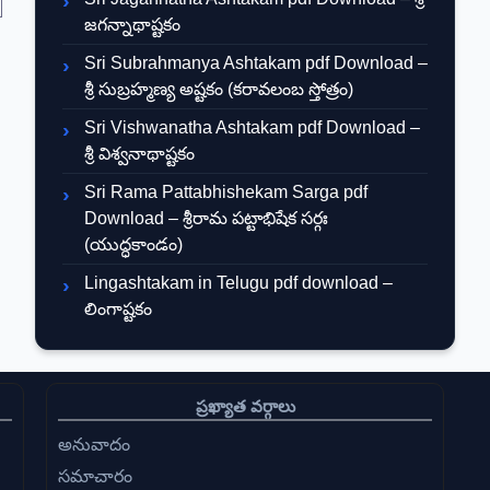
జగన్నాథాష్టకం
Sri Subrahmanya Ashtakam pdf Download –
శ్రీ సుబ్రహ్మణ్య అష్టకం (కరావలంబ స్తోత్రం)
Sri Vishwanatha Ashtakam pdf Download –
శ్రీ విశ్వనాథాష్టకం
Sri Rama Pattabhishekam Sarga pdf
Download – శ్రీరామ పట్టాభిషేక సర్గః
(యుద్ధకాండం)
Lingashtakam in Telugu pdf download –
లింగాష్టకం
ప్రఖ్యాత వర్గాలు
అనువాదం
సమాచారం