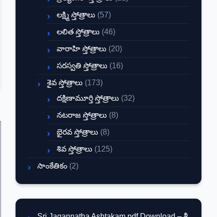
లక్ష్మి స్తోత్రాలు
(57)
లలిత స్తోత్రాలు
(46)
వారాహి స్తోత్రాలు
(20)
సరస్వతి స్తోత్రాలు
(16)
శైవ స్తోత్రాలు
(173)
దక్షిణామూర్తి స్తోత్రాలు
(32)
నటరాజ స్తోత్రాలు
(8)
భైరవ స్తోత్రాలు
(8)
శివ స్తోత్రాలు
(125)
సాంకేతికం
(2)
Sri Jagannatha Ashtakam pdf Download – శ్రీ