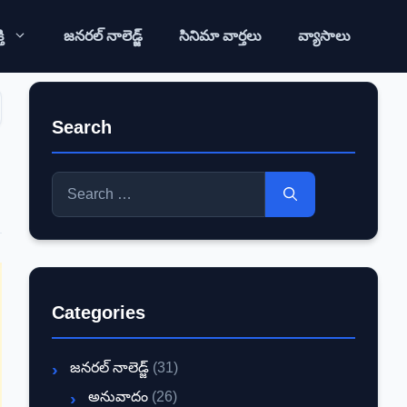
ి
జనరల్ నాలెడ్జ్
సినిమా వార్తలు
వ్యాసాలు
Search
Search
for:
Categories
జనరల్ నాలెడ్జ్
(31)
అనువాదం
(26)