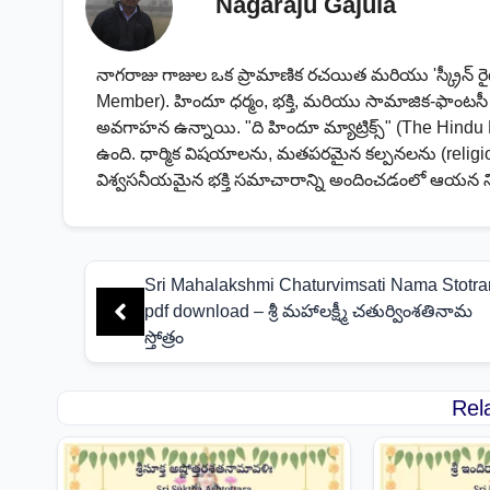
Nagaraju Gajula
నాగరాజు గాజుల ఒక ప్రామాణిక రచయిత మరియు 'స్క్రీన్ ర
Member). హిందూ ధర్మం, భక్తి, మరియు సామాజిక-ఫాంట
అవగాహన ఉన్నాయి. "ది హిందూ మ్యాట్రిక్స్" (The Hindu 
ఉంది. ధార్మిక విషయాలను, మతపరమైన కల్పనలను (religio
విశ్వసనీయమైన భక్తి సమాచారాన్ని అందించడంలో ఆయన 
Sri Mahalakshmi Chaturvimsati Nama Stotr
pdf download – శ్రీ మహాలక్ష్మీ చతుర్వింశతినామ
స్తోత్రం
Rel