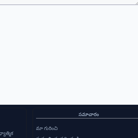
సమాచారం
మా గురించి
్యాత్మిక