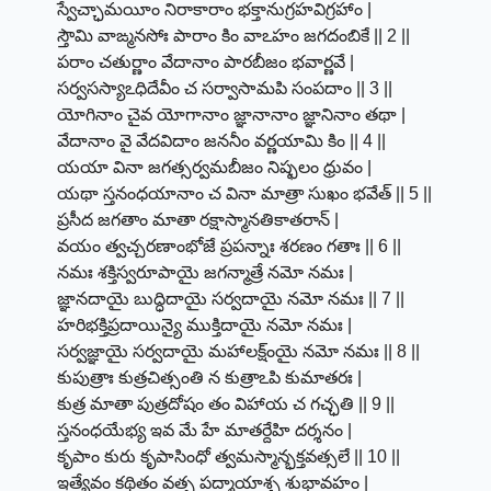
స్వేచ్ఛామయీం నిరాకారాం భక్తానుగ్రహవిగ్రహాం |
స్తౌమి వాఙ్మనసోః పారాం కిం వాఽహం జగదంబికే || 2 ||
పరాం చతుర్ణాం వేదానాం పారబీజం భవార్ణవే |
సర్వసస్యాఽధిదేవీం చ సర్వాసామపి సంపదాం || 3 ||
యోగినాం చైవ యోగానాం జ్ఞానానాం జ్ఞానినాం తథా |
వేదానాం వై వేదవిదాం జననీం వర్ణయామి కిం || 4 ||
యయా వినా జగత్సర్వమబీజం నిష్ఫలం ధ్రువం |
యథా స్తనంధయానాం చ వినా మాత్రా సుఖం భవేత్ || 5 ||
ప్రసీద జగతాం మాతా రక్షాస్మానతికాతరాన్ |
వయం త్వచ్చరణాంభోజే ప్రపన్నాః శరణం గతాః || 6 ||
నమః శక్తిస్వరూపాయై జగన్మాత్రే నమో నమః |
జ్ఞానదాయై బుద్ధిదాయై సర్వదాయై నమో నమః || 7 ||
హరిభక్తిప్రదాయిన్యై ముక్తిదాయై నమో నమః |
సర్వజ్ఞాయై సర్వదాయై మహాలక్ష్ంయై నమో నమః || 8 ||
కుపుత్రాః కుత్రచిత్సంతి న కుత్రాఽపి కుమాతరః |
కుత్ర మాతా పుత్రదోషం తం విహాయ చ గచ్ఛతి || 9 ||
స్తనంధయేభ్య ఇవ మే హే మాతర్దేహి దర్శనం |
కృపాం కురు కృపాసింధో త్వమస్మాన్భక్తవత్సలే || 10 ||
ఇత్యేవం కథితం వత్స పద్మాయాశ్చ శుభావహం |