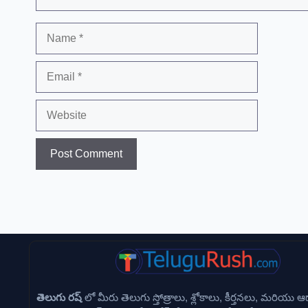
Name
Email
Website
తెలుగు రష్
లో మీరు తెలుగు స్తోత్రాలు, శ్లోకాలు, కీర్తనలు, మరియు ఆధ