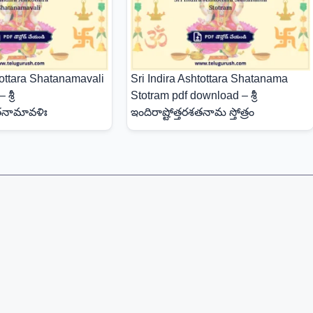
tottara Shatanamavali
Sri Indira Ashtottara Shatanama
శ్రీ
Stotram pdf download – శ్రీ
శతనామావళిః
ఇందిరాష్టోత్తరశతనామ స్తోత్రం