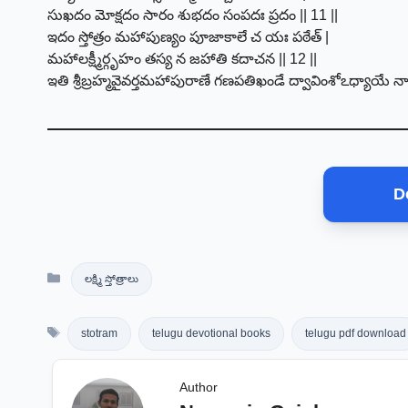
సుఖదం మోక్షదం సారం శుభదం సంపదః ప్రదం || 11 ||
ఇదం స్తోత్రం మహాపుణ్యం పూజాకాలే చ యః పఠేత్ |
మహాలక్ష్మీర్గృహం తస్య న జహాతి కదాచన || 12 ||
ఇతి శ్రీబ్రహ్మవైవర్తమహాపురాణే గణపతిఖండే ద్వావింశోఽధ్యాయే నారద
D
Categories
లక్ష్మి స్తోత్రాలు
Tags
stotram
telugu devotional books
telugu pdf download
Author