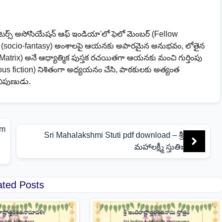
ైటర్స్ అసోసియేషన్ ఆఫ్ ఇండియా'లో ఫెలో మెంబర్ (Fellow
సీ (socio-fantasy) అంశాలపై ఆయనకు అపారమైన అనుభవం, లోతైన
Matrix) అనే ఆధ్యాత్మిక పుస్తక రచయితగా ఆయనకు మంచి గుర్తింపు
us fiction) నిశితంగా అధ్యయనం చేసి, పాఠకులకు అత్యంత
నిపుణుడు.
am
Sri Mahalakshmi Stuti pdf download – శ్రీ
మహాలక్ష్మీ స్తుతిః
ated Posts