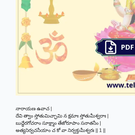
నారాయణ ఉవాచ |
దేవి త్వాం స్తోతుమిచ్ఛామి న క్షమాః స్తోతుమీశ్వరాః |
బుద్ధేరగోచరాం సూక్ష్మాం తేజోరూపాం సనాతనీం |
అత్యనిర్వచనీయాం చ కో వా నిర్వక్తుమీశ్వరః || 1 ||