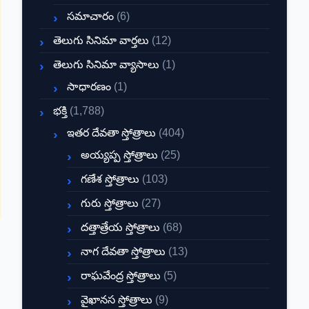
సమాచారం
(6)
తెలుగు సినిమా వార్తలు
(12)
తెలుగు సినిమా వ్యాసాలు
(1)
సాధారణం
(1)
భక్తి
(1,788)
ఇతర దేవతా స్తోత్రాలు
(404)
అయ్యప్ప స్తోత్రాలు
(25)
గణేశ స్తోత్రాలు
(103)
గురు స్తోత్రాలు
(27)
దత్తాత్రేయ స్తోత్రాలు
(68)
నాగ దేవతా స్తోత్రాలు
(13)
రాఘవేంద్ర స్తోత్రాలు
(5)
వైఖానస స్తోత్రాలు
(9)