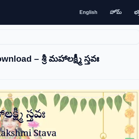
English
హోమ్
భక్త
ad – శ్రీ మహాలక్ష్మీ స్తవః