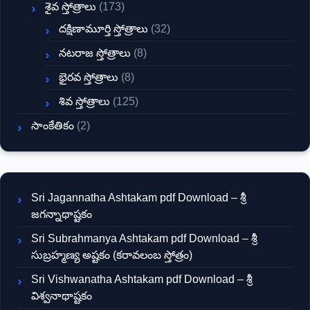
శైవ స్తోత్రాలు
(173)
దక్షిణామూర్తి స్తోత్రాలు
(32)
నటరాజ స్తోత్రాలు
(8)
భైరవ స్తోత్రాలు
(8)
శివ స్తోత్రాలు
(125)
సాంకేతికం
(2)
Sri Jagannatha Ashtakam pdf Download – శ్రీ
జగన్నాథాష్టకం
Sri Subrahmanya Ashtakam pdf Download – శ్రీ
సుబ్రహ్మణ్య అష్టకం (కరావలంబ స్తోత్రం)
Sri Vishwanatha Ashtakam pdf Download – శ్రీ
విశ్వనాథాష్టకం