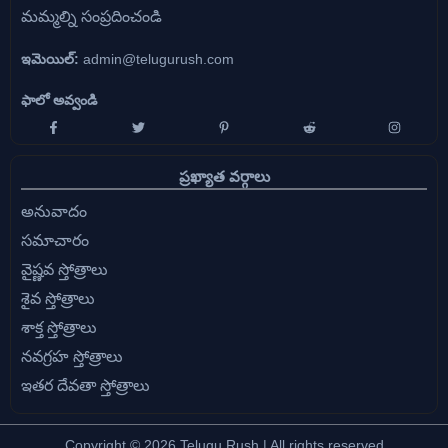
మమ్మల్ని సంప్రదించండి
ఇమెయిల్:
admin@telugurush.com
ఫాలో అవ్వండి
ప్రఖ్యాత వర్గాలు
అనువాదం
సమాచారం
వైష్ణవ స్తోత్రాలు
శైవ స్తోత్రాలు
శాక్త స్తోత్రాలు
నవగ్రహ స్తోత్రాలు
ఇతర దేవతా స్తోత్రాలు
Copyright © 2026 Telugu Rush | All rights reserved