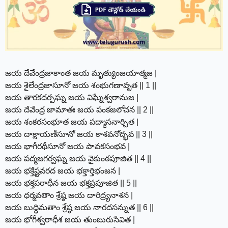
జయ దేవేంద్రజాకాంత జయ మృత్యుంజయాత్మజ |
జయ శైలేంద్రజాసూనో జయ శంభుగణావృత || 1 ||
జయ తారకదర్పఘ్న జయ విఘ్నేశ్వరానుజ |
జయ దేవేంద్ర జామాతః జయ పంకజలోచన || 2 ||
జయ శంకరసంభూత జయ పద్మాసనార్చిత |
జయ దాక్షాయణీసూనో జయ కాశవనోద్భవ || 3 ||
జయ భాగీరథీసూనో జయ పావకసంభవ |
జయ పద్మజగర్వఘ్న జయ వైకుంఠపూజిత || 4 ||
జయ భక్తేష్టవరద జయ భక్తార్తిభంజన |
జయ భక్తపరాధీన జయ భక్తప్రపూజిత || 5 ||
జయ ధర్మవతాం శ్రేష్ఠ జయ దారిద్ర్యనాశన |
జయ బుద్ధిమతాం శ్రేష్ఠ జయ నారదసన్నుత || 6 ||
జయ భోగీశ్వరాధీశ జయ తుంబురుసేవిత |