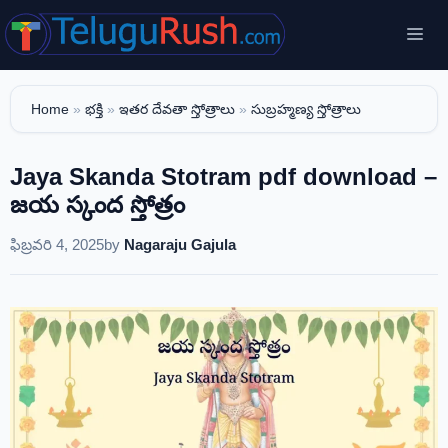
Skip
Me
to
content
Home
»
భక్తి
»
ఇతర దేవతా స్తోత్రాలు
»
సుబ్రహ్మణ్య స్తోత్రాలు
Jaya Skanda Stotram pdf download –
జయ స్కంద స్తోత్రం
ఫిబ్రవరి 4, 2025
by
Nagaraju Gajula