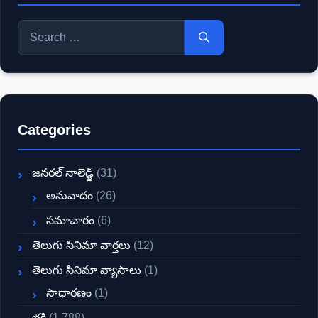
Search
for:
Categories
జనరల్ నాలెడ్జ్
(31)
అనువాదం
(26)
సమాచారం
(6)
తెలుగు సినిమా వార్తలు
(12)
తెలుగు సినిమా వ్యాసాలు
(1)
సాధారణం
(1)
భక్తి
(1,788)