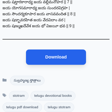
జయ షట్తారకారాధ్య జయ వల్లీమనోహర || 7 ||
జయ యోగసమారాధ్య జయ సుందరవిగ్రహ |
జయ సౌందర్యకూపార జయ వాసవవందిత || 8 ||
జయ షడ్భావరహిత జయ వేదవిదాం వర |
జయ షణ్ముఖదేవేశ జయ భో విజయీ భవ || 9 ||
Download
Categories
సుబ్రహ్మణ్య స్తోత్రాలు
Tags
stotram
telugu devotional books
telugu pdf download
telugu stotram