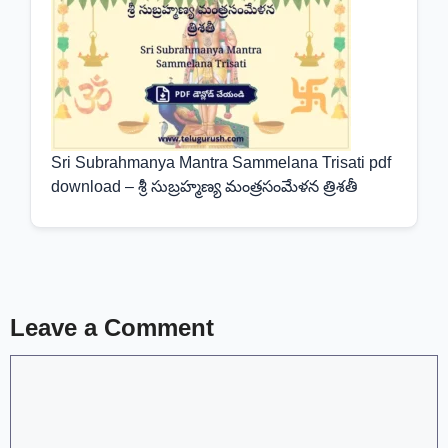
Sri Subrahmanya Mantra Sammelana Trisati pdf
download – శ్రీ సుబ్రహ్మణ్య మంత్రసంమేళన త్రిశతీ
Leave a Comment
Comment