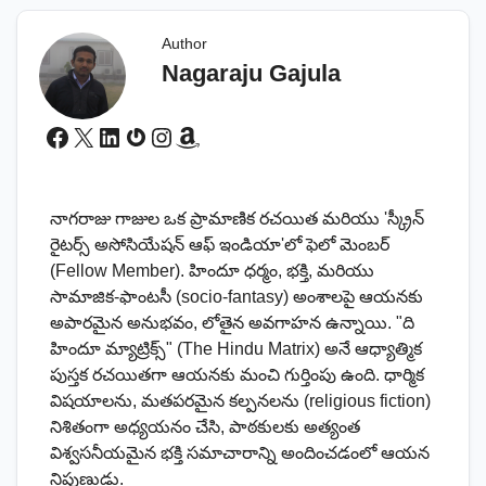
Author
Nagaraju Gajula
Facebook
X
LinkedIn
Gravatar
Instagram
Amazon
నాగరాజు గాజుల ఒక ప్రామాణిక రచయిత మరియు 'స్క్రీన్
రైటర్స్ అసోసియేషన్ ఆఫ్ ఇండియా'లో ఫెలో మెంబర్
(Fellow Member). హిందూ ధర్మం, భక్తి, మరియు
సామాజిక-ఫాంటసీ (socio-fantasy) అంశాలపై ఆయనకు
అపారమైన అనుభవం, లోతైన అవగాహన ఉన్నాయి. "ది
హిందూ మ్యాట్రిక్స్" (The Hindu Matrix) అనే ఆధ్యాత్మిక
పుస్తక రచయితగా ఆయనకు మంచి గుర్తింపు ఉంది. ధార్మిక
విషయాలను, మతపరమైన కల్పనలను (religious fiction)
నిశితంగా అధ్యయనం చేసి, పాఠకులకు అత్యంత
విశ్వసనీయమైన భక్తి సమాచారాన్ని అందించడంలో ఆయన
నిపుణుడు.