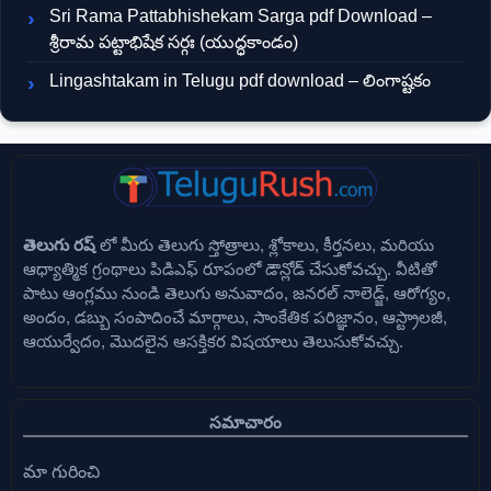
Sri Rama Pattabhishekam Sarga pdf Download –
శ్రీరామ పట్టాభిషేక సర్గః (యుద్ధకాండం)
Lingashtakam in Telugu pdf download – లింగాష్టకం
తెలుగు రష్
లో మీరు తెలుగు స్తోత్రాలు, శ్లోకాలు, కీర్తనలు, మరియు
ఆధ్యాత్మిక గ్రంథాలు పిడిఎఫ్ రూపంలో డౌన్లోడ్ చేసుకోవచ్చు. వీటితో
పాటు ఆంగ్లము నుండి తెలుగు అనువాదం, జనరల్ నాలెడ్జ్, ఆరోగ్యం,
అందం, డబ్బు సంపాదించే మార్గాలు, సాంకేతిక పరిజ్ఞానం, ఆస్ట్రాలజీ,
ఆయుర్వేదం, మొదలైన ఆసక్తికర విషయాలు తెలుసుకోవచ్చు.
సమాచారం
మా గురించి