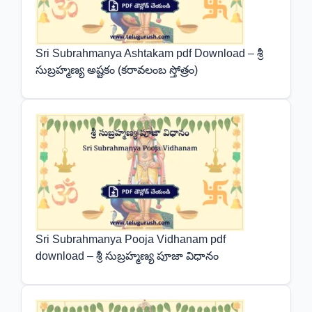
Sri Subrahmanya Ashtakam pdf Download – శ్రీ
సుబ్రహ్మణ్య అష్టకం (కరావలంబ స్తోత్రం)
Sri Subrahmanya Pooja Vidhanam pdf
download – శ్రీ సుబ్రహ్మణ్య పూజా విధానం