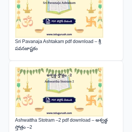
Sri Pavanaja Ashtakam pdf download – శ్రీ
పవనజాష్టకం
Ashwattha Stotram –2 pdf download – అశ్వత్థ
స్తోత్రం –2