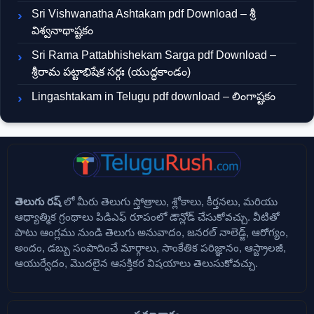
Sri Vishwanatha Ashtakam pdf Download – శ్రీ
విశ్వనాథాష్టకం
Sri Rama Pattabhishekam Sarga pdf Download –
శ్రీరామ పట్టాభిషేక సర్గః (యుద్ధకాండం)
Lingashtakam in Telugu pdf download – లింగాష్టకం
తెలుగు రష్
లో మీరు తెలుగు స్తోత్రాలు, శ్లోకాలు, కీర్తనలు, మరియు
ఆధ్యాత్మిక గ్రంథాలు పిడిఎఫ్ రూపంలో డౌన్లోడ్ చేసుకోవచ్చు. వీటితో
పాటు ఆంగ్లము నుండి తెలుగు అనువాదం, జనరల్ నాలెడ్జ్, ఆరోగ్యం,
అందం, డబ్బు సంపాదించే మార్గాలు, సాంకేతిక పరిజ్ఞానం, ఆస్ట్రాలజీ,
ఆయుర్వేదం, మొదలైన ఆసక్తికర విషయాలు తెలుసుకోవచ్చు.