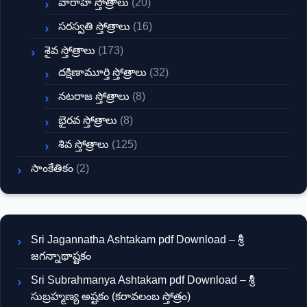
వారాహి స్తోత్రాలు
(20)
సరస్వతి స్తోత్రాలు
(16)
శైవ స్తోత్రాలు
(173)
దక్షిణామూర్తి స్తోత్రాలు
(32)
నటరాజ స్తోత్రాలు
(8)
భైరవ స్తోత్రాలు
(8)
శివ స్తోత్రాలు
(125)
సాంకేతికం
(2)
Sri Jagannatha Ashtakam pdf Download – శ్రీ
జగన్నాథాష్టకం
Sri Subrahmanya Ashtakam pdf Download – శ్రీ
సుబ్రహ్మణ్య అష్టకం (కరావలంబ స్తోత్రం)