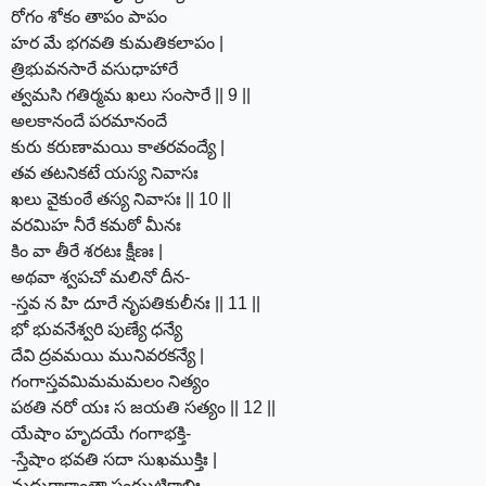
రోగం శోకం తాపం పాపం
హర మే భగవతి కుమతికలాపం |
త్రిభువనసారే వసుధాహారే
త్వమసి గతిర్మమ ఖలు సంసారే || 9 ||
అలకానందే పరమానందే
కురు కరుణామయి కాతరవంద్యే |
తవ తటనికటే యస్య నివాసః
ఖలు వైకుంఠే తస్య నివాసః || 10 ||
వరమిహ నీరే కమఠో మీనః
కిం వా తీరే శరటః క్షీణః |
అథవా శ్వపచో మలినో దీన-
-స్తవ న హి దూరే నృపతికులీనః || 11 ||
భో భువనేశ్వరి పుణ్యే ధన్యే
దేవి ద్రవమయి మునివరకన్యే |
గంగాస్తవమిమమమలం నిత్యం
పఠతి నరో యః స జయతి సత్యం || 12 ||
యేషాం హృదయే గంగాభక్తి-
-స్తేషాం భవతి సదా సుఖముక్తిః |
మధురాకాంతా పంఝటికాభిః