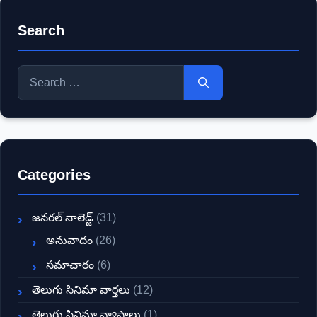
Search
Search
for:
Categories
జనరల్ నాలెడ్జ్
(31)
అనువాదం
(26)
సమాచారం
(6)
తెలుగు సినిమా వార్తలు
(12)
తెలుగు సినిమా వ్యాసాలు
(1)