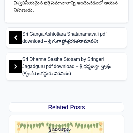
విశ్వసనీయమైన భక్తి సమాచారాన్ని అందించడంలో ఆయన
నిపుణుడు.
Sri Ganga Ashtottara Shatanamavali pdf
download – శ్రీ గంగాష్టోత్తరశతనామావళిః
Sri Dharma Sastha Stotram by Sringeri
Jagadguru pdf download – శ్రీ ధర్మశాస్తా స్తోత్రం
(శృంగేరి జగద్గురు విరచితం)
Related Posts