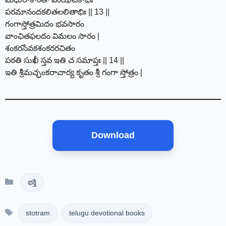
పరమానందకలితలలితాభిః || 13 ||
గంగాస్తోత్రమిదం భవసారం
వాంఛితఫలదం విమలం సారం |
శంకరసేవకశంకరరచితం
పఠతి సుఖీ స్తవ ఇతి చ సమాప్తః || 14 ||
ఇతి శ్రీమచ్ఛంకరాచార్య కృతం శ్రీ గంగా స్తోత్రం |
Download
Categories
భక్తి
Tags
stotram
telugu devotional books