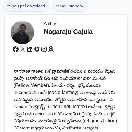
telugu pdf download
telugu stotram
Author
Nagaraju Gajula
Facebook
X
LinkedIn
Gravatar
Instagram
Amazon
నాగరాజు గాజుల ఒక ప్రామాణిక రచయిత మరియు 'స్క్రీన్
రైటర్స్ అసోసియేషన్ ఆఫ్ ఇండియా'లో ఫెలో మెంబర్
(Fellow Member). హిందూ ధర్మం, భక్తి, మరియు
సామాజిక-ఫాంటసీ (socio-fantasy) అంశాలపై ఆయనకు
అపారమైన అనుభవం, లోతైన అవగాహన ఉన్నాయి. "ది
హిందూ మ్యాట్రిక్స్" (The Hindu Matrix) అనే ఆధ్యాత్మిక
పుస్తక రచయితగా ఆయనకు మంచి గుర్తింపు ఉంది. ధార్మిక
విషయాలను, మతపరమైన కల్పనలను (religious fiction)
నిశితంగా అధ్యయనం చేసి, పాఠకులకు అత్యంత