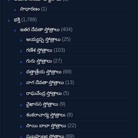
సాధారణం
(1)
భక్తి
(1,788)
ఇతర దేవతా స్తోత్రాలు
(404)
అయ్యప్ప స్తోత్రాలు
(25)
గణేశ స్తోత్రాలు
(103)
గురు స్తోత్రాలు
(27)
దత్తాత్రేయ స్తోత్రాలు
(68)
నాగ దేవతా స్తోత్రాలు
(13)
రాఘవేంద్ర స్తోత్రాలు
(5)
వైఖానస స్తోత్రాలు
(9)
శంకరాచార్య స్తోత్రాలు
(8)
సాయి బాబా స్తోత్రాలు
(22)
సుబ్రహ్మణ్య స్తోత్రాలు
(69)