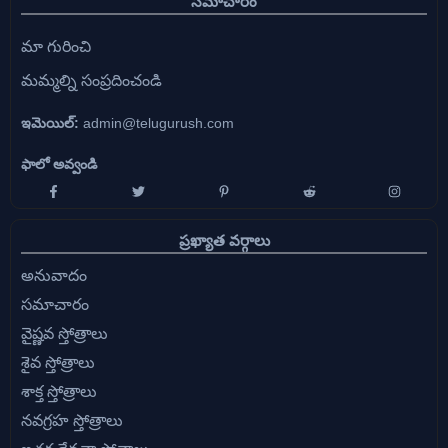
సమాచారం
మా గురించి
మమ్మల్ని సంప్రదించండి
ఇమెయిల్:
admin@telugurush.com
ఫాలో అవ్వండి
ప్రఖ్యాత వర్గాలు
అనువాదం
సమాచారం
వైష్ణవ స్తోత్రాలు
శైవ స్తోత్రాలు
శాక్త స్తోత్రాలు
నవగ్రహ స్తోత్రాలు