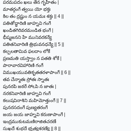
పరమపదం ఖలు తేన గృహీతం |
మాతర్గంగే త్వయి యో భక్తః
కిల తం ద్రష్టుం న యమః శక్తః || 4 ||
పతితోద్ధారిణి జాహ్నవి గంగే
ఖండితగిరివరమండిత భంగే |
భీష్మజనని హే మునివరకన్యే
పతితనివారిణి త్రిభువనధన్యే || 5 ||
కల్పలతామివ ఫలదాం లోకే
ప్రణమతి యస్త్వాం న పతతి శోకే |
పారావారవిహారిణి గంగే
విముఖయువతికృతతరళాపాంగే || 6 ||
తవ చేన్మాతః స్రోతః స్నాతః
పునరపి జఠరే సోఽపి న జాతః |
నరకనివారిణి జాహ్నవి గంగే
కలుషవినాశిని మహిమోత్తుంగే || 7 ||
పునరసదంగే పుణ్యతరంగే
జయ జయ జాహ్నవి కరుణాపాంగే |
ఇంద్రముకుటమణిరాజితచరణే
సుఖదే శుభదే భృత్యశరణ్యే || 8 ||