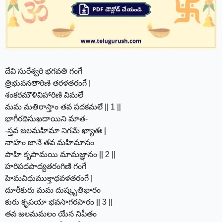
దేవి సురేశ్వరి భగవతి గంగే
త్రిభువనతారిణి తరళతరంగే |
శంకరమౌళివిహారిణి విమలే
మమ మతిరాస్తాం తవ పదకమలే || 1 ||
భాగీరథిసుఖదాయిని మాత-
-స్తవ జలమహిమా నిగమే ఖ్యాతః |
నాహం జానే తవ మహిమానం
పాహి కృపామయి మామజ్ఞానం || 2 ||
హరిపదపాద్యతరంగిణి గంగే
హిమవిధుముక్తాధవళతరంగే |
దూరీకురు మమ దుష్కృతిభారం
కురు కృపయా భవసాగరపారం || 3 ||
తవ జలమమలం యేన నిపీతం