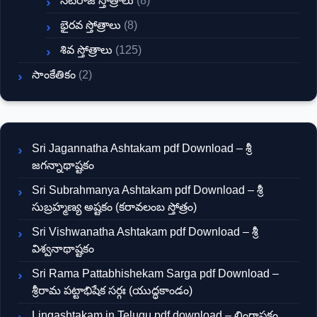
నటరాజ స్తోత్రాలు
(8)
భైరవ స్తోత్రాలు
(8)
శివ స్తోత్రాలు
(125)
సాంకేతికం
(2)
Sri Jagannatha Ashtakam pdf Download – శ్రీ
జగన్నాథాష్టకం
Sri Subrahmanya Ashtakam pdf Download – శ్రీ
సుబ్రహ్మణ్య అష్టకం (కరావలంబ స్తోత్రం)
Sri Vishwanatha Ashtakam pdf Download – శ్రీ
విశ్వనాథాష్టకం
Sri Rama Pattabhishekam Sarga pdf Download –
శ్రీరామ పట్టాభిషేక సర్గః (యుద్ధకాండం)
Lingashtakam in Telugu pdf download – లింగాష్టకం