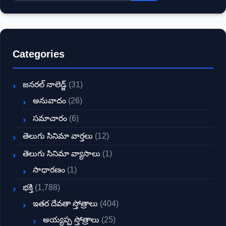
Categories
జనరల్ నాలెడ్జ్
(31)
అనువాదం
(26)
సమాచారం
(6)
తెలుగు సినిమా వార్తలు
(12)
తెలుగు సినిమా వ్యాసాలు
(1)
సాధారణం
(1)
భక్తి
(1,788)
ఇతర దేవతా స్తోత్రాలు
(404)
అయ్యప్ప స్తోత్రాలు
(25)