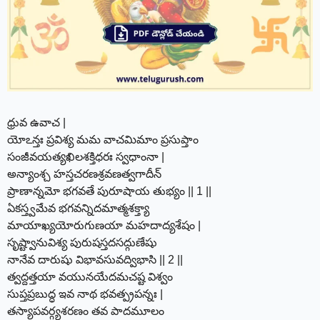
ధ్రువ ఉవాచ |
యోఽన్తః ప్రవిశ్య మమ వాచమిమాం ప్రసుప్తాం
సంజీవయత్యఖిలశక్తిధరః స్వధాంనా |
అన్యాంశ్చ హస్తచరణశ్రవణత్వగాదీన్
ప్రాణాన్నమో భగవతే పురూషాయ తుభ్యం || 1 ||
ఏకస్త్వమేవ భగవన్నిదమాత్మశక్త్యా
మాయాఖ్యయోరుగుణయా మహదాద్యశేషం |
సృష్ట్వానువిశ్య పురుషస్తదసద్గుణేషు
నానేవ దారుషు విభావసువద్విభాసి || 2 ||
త్వద్దత్తయా వయునయేదమచష్ట విశ్వం
సుప్తప్రబుద్ధ ఇవ నాథ భవత్ప్రపన్నః |
తస్యాపవర్గ్యశరణం తవ పాదమూలం