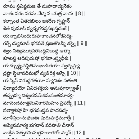
రూపం స్థవిష్ఠమజ తే మహదాద్యనేకం
నాతః పరం పరమ వేద్మి న యత్ర వాదః || 8 ||
కల్పాంత ఏతదఖిలం జఠరేణ గృహ్ణన్
శేతే పుమాన్ స్వదృగనన్తసఖస్తదంకే |
యన్నాభిసింధురుహకాంచనలోకపద్మ-
గర్భే ద్యుమాన్ భగవతే ప్రణతోఽస్మి తస్మై || 9 ||
త్వం నిత్యముక్తపరిశుద్ధవిబుద్ధ ఆత్మా
కూటస్థ ఆదిపురుషో భగవాంస్త్ర్యధీశః |
యద్బుద్ధ్యవస్థితిమఖండితయా స్వదృష్ట్యా
ద్రష్టా స్థితావధిమఖో వ్యతిరిక్త ఆస్సే || 10 ||
యస్మిన్ విరుద్ధగతయో హ్యనిశం పతంతి
విద్యాదయో వివిధశక్తయ ఆనుపూర్వ్యాత్ |
తద్బ్రహ్మ విశ్వభవమేకమనంతమాద్య-
మానందమాత్రమవికారమహం ప్రపద్యే || 11 ||
సత్యాశిషో హి భగవంస్తవ పాదపద్మ-
మాశీస్తథానుభజతః పురుషార్థమూర్తేః |
అప్యేవమార్య భగవాన్ పరిపాతి దీనాన్
వాశ్రేవ వత్సకమనుగ్రహకాతరోఽస్మాన్ || 12 ||