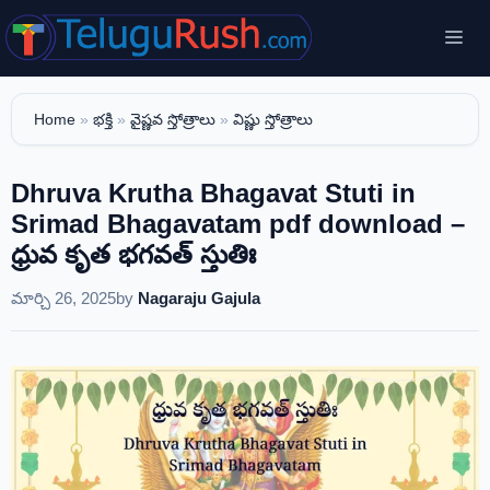
Skip
Me
to
content
Home
»
భక్తి
»
వైష్ణవ స్తోత్రాలు
»
విష్ణు స్తోత్రాలు
Dhruva Krutha Bhagavat Stuti in
Srimad Bhagavatam pdf download –
ధ్రువ కృత భగవత్ స్తుతిః
మార్చి 26, 2025
by
Nagaraju Gajula