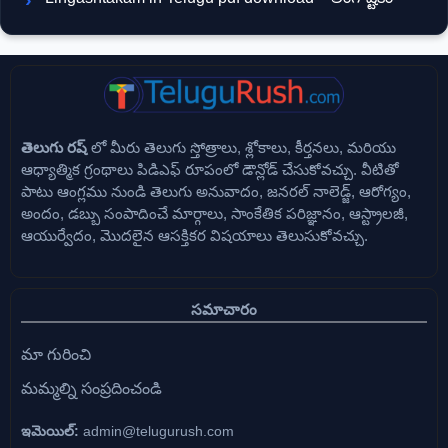
తెలుగు రష్
లో మీరు తెలుగు స్తోత్రాలు, శ్లోకాలు, కీర్తనలు, మరియు
ఆధ్యాత్మిక గ్రంథాలు పిడిఎఫ్ రూపంలో డౌన్లోడ్ చేసుకోవచ్చు. వీటితో
పాటు ఆంగ్లము నుండి తెలుగు అనువాదం, జనరల్ నాలెడ్జ్, ఆరోగ్యం,
అందం, డబ్బు సంపాదించే మార్గాలు, సాంకేతిక పరిజ్ఞానం, ఆస్ట్రాలజీ,
ఆయుర్వేదం, మొదలైన ఆసక్తికర విషయాలు తెలుసుకోవచ్చు.
సమాచారం
మా గురించి
మమ్మల్ని సంప్రదించండి
ఇమెయిల్:
admin@telugurush.com