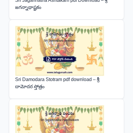
Sri Jagannatha Ashtakam pdf Download – శ్రీ
జగన్నాథాష్టకం
Sri Damodara Stotram pdf download – శ్రీ
దామోదర స్తోత్రం