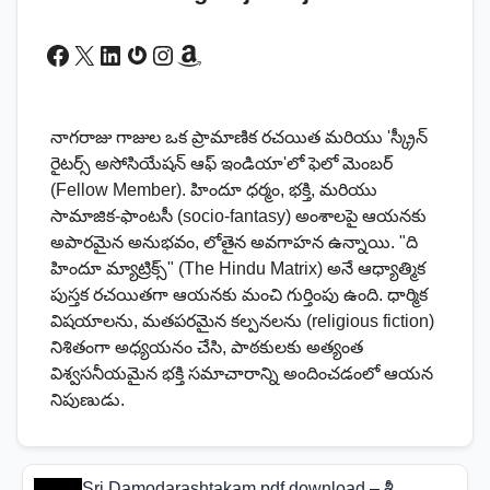
Facebook
X
LinkedIn
Gravatar
Instagram
Amazon
నాగరాజు గాజుల ఒక ప్రామాణిక రచయిత మరియు 'స్క్రీన్
రైటర్స్ అసోసియేషన్ ఆఫ్ ఇండియా'లో ఫెలో మెంబర్
(Fellow Member). హిందూ ధర్మం, భక్తి, మరియు
సామాజిక-ఫాంటసీ (socio-fantasy) అంశాలపై ఆయనకు
అపారమైన అనుభవం, లోతైన అవగాహన ఉన్నాయి. "ది
హిందూ మ్యాట్రిక్స్" (The Hindu Matrix) అనే ఆధ్యాత్మిక
పుస్తక రచయితగా ఆయనకు మంచి గుర్తింపు ఉంది. ధార్మిక
విషయాలను, మతపరమైన కల్పనలను (religious fiction)
నిశితంగా అధ్యయనం చేసి, పాఠకులకు అత్యంత
విశ్వసనీయమైన భక్తి సమాచారాన్ని అందించడంలో ఆయన
నిపుణుడు.
Sri Damodarashtakam pdf download – శ్రీ