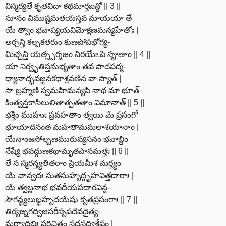
విస్మర్యతే కృతవిదా కథమార్తబన్ధో || 3 ||
నూనం విముష్టమతయస్తవ మాయయా తే
యే త్వాం భవాప్యయవిమోక్షణమన్యహేతోః |
అర్చన్తి కల్పకతరుం కుణపోపభోగ్య-
మిచ్ఛన్తి యత్స్పర్శజం నిరయేఽపి నౄణాం || 4 ||
యా నిర్వృతిస్తనుభృతాం తవ పాదపద్మ-
ధ్యానాద్భవజ్జనకథాశ్రవణేన వా స్యాత్ |
సా బ్రహ్మణి స్వమహిమన్యపి నాథ మా భూత్
కిం‍త్వన్తకాసిలులితాత్పతతాం విమానాత్ || 5 ||
భక్తిం ముహుః ప్రవహతాం త్వయి మే ప్రసంగో
భూయాదనంత మహతామమలాశయానాం |
యేనాంజసోల్బణమురువ్యసనం భవాబ్ధిం
నేష్యే భవద్గుణకథామృతపానమత్తః || 6 ||
తే న స్మరన్త్యతితరాం ప్రియమీశ మర్త్యం
యే చాన్వదః సుతసుహృద్గృహవిత్తదారాః |
యే త్వబ్జనాభ భవదీయపదారవిన్ద-
సౌగన్ధ్యలుబ్ధహృదయేషు కృతప్రసంగాః || 7 ||
తిర్యఙ్నగద్విజసరీసృపదేవదైత్య-
మర్త్యాదిభిః పరిచితం సదసద్విశేషం |