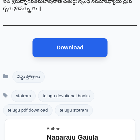
ఇతి శ్రీమద్భాగవతమహాపురాణే చతుర్థః స్కంధే నవమోఽధ్యాయే ధ్రువ
కృత భగవత్స్తుతిః ||
Download
Categories
విష్ణు స్తోత్రాలు
Tags
stotram
telugu devotional books
telugu pdf download
telugu stotram
Author
Nagaraju Gajula