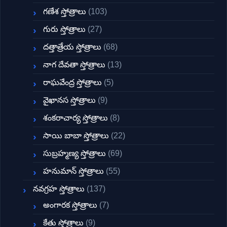
గణేశ స్తోత్రాలు
(103)
గురు స్తోత్రాలు
(27)
దత్తాత్రేయ స్తోత్రాలు
(68)
నాగ దేవతా స్తోత్రాలు
(13)
రాఘవేంద్ర స్తోత్రాలు
(5)
వైఖానస స్తోత్రాలు
(9)
శంకరాచార్య స్తోత్రాలు
(8)
సాయి బాబా స్తోత్రాలు
(22)
సుబ్రహ్మణ్య స్తోత్రాలు
(69)
హనుమాన్ స్తోత్రాలు
(55)
నవగ్రహ స్తోత్రాలు
(137)
అంగారక స్తోత్రాలు
(7)
కేతు స్తోత్రాలు
(9)