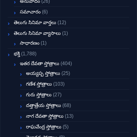
అనువాదం
(26)
సమాచారం
(6)
తెలుగు సినిమా వార్తలు
(12)
తెలుగు సినిమా వ్యాసాలు
(1)
సాధారణం
(1)
భక్తి
(1,788)
ఇతర దేవతా స్తోత్రాలు
(404)
అయ్యప్ప స్తోత్రాలు
(25)
గణేశ స్తోత్రాలు
(103)
గురు స్తోత్రాలు
(27)
దత్తాత్రేయ స్తోత్రాలు
(68)
నాగ దేవతా స్తోత్రాలు
(13)
రాఘవేంద్ర స్తోత్రాలు
(5)