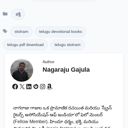
Categories
భక్తి
Tags
stotram
telugu devotional books
telugu pdf download
telugu stotram
Author
Nagaraju Gajula
Facebook
X
LinkedIn
Gravatar
Instagram
Amazon
నాగరాజు గాజుల ఒక ప్రామాణిక రచయిత మరియు 'స్క్రీన్
రైటర్స్ అసోసియేషన్ ఆఫ్ ఇండియా'లో ఫెలో మెంబర్
(Fellow Member). హిందూ ధర్మం, భక్తి, మరియు