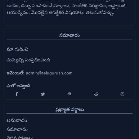
అందం, డబ్బు సంపాదించే మార్గాలు, సాంకేతిక పరిజ్ఞానం, ఆస్ట్రాలజీ,
ఆయుర్వేదం, మొదలైన ఆసక్తికర విషయాలు తెలుసుకోవచ్చు.
సమాచారం
మా గురించి
మమ్మల్ని సంప్రదించండి
ఇమెయిల్:
admin@telugurush.com
ఫాలో అవ్వండి
ప్రఖ్యాత వర్గాలు
అనువాదం
సమాచారం
వైష్ణవ స్తోత్రాలు