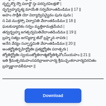
దృగ్దృశ్యౌ ద్వౌ పదార్థౌ స్తః పరస్పరవిలక్షణౌ |
దృగ్బ్రహ్మదృశ్య మాయేతి సర్వవేదాంతడిండిమః || 17 ||
అహం సాక్షీతి యో విద్యాద్వివిచ్యైవం పునః పునః |
స ఏవ ముక్తస్సో విద్వానితి వేదాంతడిండిమః || 18 ||
ఘటకుడ్యాదికం సర్వం మృత్తికామత్రమేవచ |
తద్వద్బ్రహ్మ జగత్సర్వమితివేదాంతడిండిమః || 19 ||
బ్రహ్మ సత్యం జగన్మిథ్యా జీవో బ్రహ్మైవ నాపరః |
అనేన వేద్యం సచ్ఛాస్త్రమితి వేదాంతడిండిమః || 20 ||
అంతర్జ్యోతిర్బహిర్జ్యోతిః ప్రత్యగ్జ్యోతిః పరాత్పరః |
జ్యోతిర్జ్యోతిః స్వయంజ్యోతిరాత్మజ్యోతిశ్శివోఽస్ంయహం || 21 ||
ఇతి శ్రీమత్పరమహంసపరివ్రాజకాచార్య శ్రీమచ్ఛంకరాచార్యవిరచితం
బ్రహ్మజ్ఞానావళీమాలా ||
Download