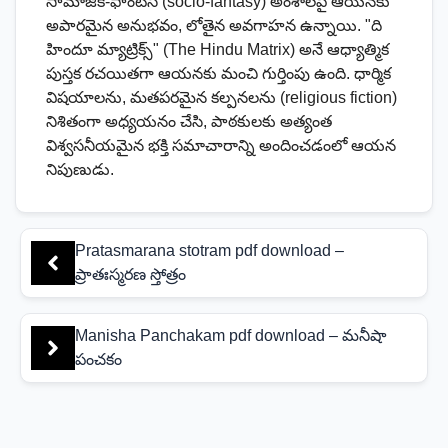
సామాజిక-ఫాంటసీ (socio-fantasy) అంశాలపై ఆయనకు
అపారమైన అనుభవం, లోతైన అవగాహన ఉన్నాయి. "ది
హిందూ మ్యాట్రిక్స్" (The Hindu Matrix) అనే ఆధ్యాత్మిక
పుస్తక రచయితగా ఆయనకు మంచి గుర్తింపు ఉంది. ధార్మిక
విషయాలను, మతపరమైన కల్పనలను (religious fiction)
నిశితంగా అధ్యయనం చేసి, పాఠకులకు అత్యంత
విశ్వసనీయమైన భక్తి సమాచారాన్ని అందించడంలో ఆయన
నిపుణుడు.
Pratasmarana stotram pdf download –
ప్రాతఃస్మరణ స్తోత్రం
Manisha Panchakam pdf download – మనీషా
పంచకం