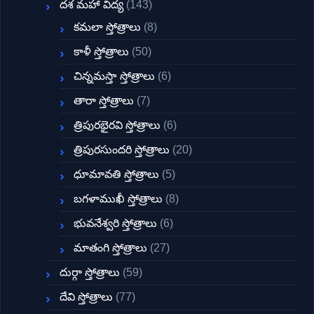
దశ మహా విద్య
(143)
కమలా స్తోత్రాలు
(8)
కాళీ స్తోత్రాలు
(50)
చిన్నమస్తా స్తోత్రాలు
(6)
తారా స్తోత్రాలు
(7)
త్రిపురభైరవి స్తోత్రాలు
(6)
త్రిపురసుందరి స్తోత్రాలు
(20)
ధూమావతి స్తోత్రాలు
(5)
బగళాముఖీ స్తోత్రాలు
(8)
భువనేశ్వరి స్తోత్రాలు
(6)
మాతంగి స్తోత్రాలు
(27)
దుర్గా స్తోత్రాలు
(59)
దేవి స్తోత్రాలు
(77)