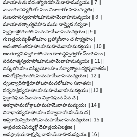
మాయాతీతః పరంజ్యోతిరహమేవాహమవ్యయః || 7 ||
నానారూపవ్యతీతోఽహం చిదాకారోఽహమచ్యుతః |
సుఖరూపస్వరూపోఽహమహమేవాహమవ్యయః || 8 ||
మాయాతత్కార్యదేహాది మమ నాస్త్యేవ సర్వదా |
స్వప్రకాశైకరూపోఽహమహమేవాహమవ్యయః || 9 ||
గుణత్రయవ్యతీతోఽహం బ్రహ్మాదీనాం చ సాక్ష్యహం |
అనంతానంతరూపోఽహమహమేవాహమవ్యయః || 10 ||
అంతర్యామిస్వరూపోఽహం కూటస్థస్సర్వగోఽస్ంయహం |
పరమాత్మస్వరూపోఽహమహమేవాహమవ్యయః || 11 ||
నిష్కలోఽహం నిష్క్రియోఽహం సర్వాత్మాఽఽద్యస్సనాతనః |
అపరోక్షస్వరూపోఽహమహమేవాహమవ్యయః || 12 ||
ద్వంద్వాదిసాక్షిరూపోఽహమచలోఽహం సనాతనః |
సర్వసాక్షిస్వరూపోఽహమహమేవాహమవ్యయః || 13 ||
ప్రజ్ఞానఘన ఏవాహం విజ్ఞానఘన ఏవ చ |
అకర్తాహమభోక్తాఽహమహమేవాహమవ్యయః || 14 ||
నిరాధారస్వరూపోఽహం సర్వాధారోఽహమేవ చ |
ఆప్తకామస్వరూపోఽహమహమేవాహమవ్యయః || 15 ||
తాప్రతయవినిర్ముక్తో దేహత్రయవిలక్షణః |
అవస్థాత్రయసాక్ష్యస్మి చాహమేవాహమవ్యయః || 16 ||