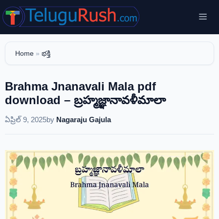
Skip
Me
to
content
Home
»
భక్తి
Brahma Jnanavali Mala pdf
download – బ్రహ్మజ్ఞానావళీమాలా
ఏప్రిల్ 9, 2025
by
Nagaraju Gajula