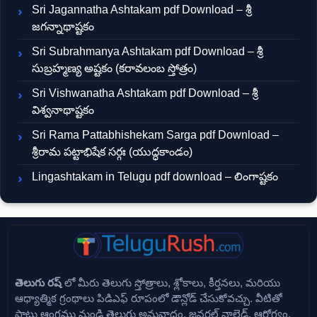
Sri Jagannatha Ashtakam pdf Download – శ్రీ
జగన్నాథాష్టకం
Sri Subrahmanya Ashtakam pdf Download – శ్రీ
సుబ్రహ్మణ్య అష్టకం (కరావలంబ స్తోత్రం)
Sri Vishwanatha Ashtakam pdf Download – శ్రీ
విశ్వనాథాష్టకం
Sri Rama Pattabhishekam Sarga pdf Download –
శ్రీరామ పట్టాభిషేక సర్గః (యుద్ధకాండం)
Lingashtakam in Telugu pdf download – లింగాష్టకం
తెలుగు రష్
లో మీరు తెలుగు స్తోత్రాలు, శ్లోకాలు, కీర్తనలు, మరియు
ఆధ్యాత్మిక గ్రంథాలు పిడిఎఫ్ రూపంలో డౌన్లోడ్ చేసుకోవచ్చు. వీటితో
పాటు ఆంగ్లము నుండి తెలుగు అనువాదం, జనరల్ నాలెడ్జ్, ఆరోగ్యం,