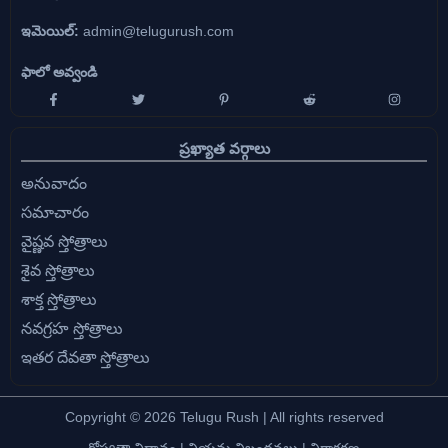
ఇమెయిల్:
admin@telugurush.com
ఫాలో అవ్వండి
ప్రఖ్యాత వర్గాలు
అనువాదం
సమాచారం
వైష్ణవ స్తోత్రాలు
శైవ స్తోత్రాలు
శాక్త స్తోత్రాలు
నవగ్రహ స్తోత్రాలు
ఇతర దేవతా స్తోత్రాలు
Copyright © 2026 Telugu Rush | All rights reserved
గోప్యతా విధానం
|
నియమ నిబంధనలు
|
నిరాకరణ