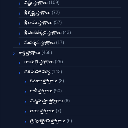
విష్ణు స్తోత్రాలు
(109)
శ్రీ కృష్ణ స్తోత్రాలు
(72)
శ్రీ రామ స్తోత్రాలు
(57)
శ్రీ వెంకటేశ్వర స్తోత్రాలు
(43)
సుదర్శన స్తోత్రాలు
(17)
శాక్త స్తోత్రాలు
(468)
గాయత్రి స్తోత్రాలు
(29)
దశ మహా విద్య
(143)
కమలా స్తోత్రాలు
(8)
కాళీ స్తోత్రాలు
(50)
చిన్నమస్తా స్తోత్రాలు
(6)
తారా స్తోత్రాలు
(7)
త్రిపురభైరవి స్తోత్రాలు
(6)