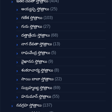
ఇతర దేవతా స్తోత్రాలు
(404)
అయ్యప్ప స్తోత్రాలు
(25)
గణేశ స్తోత్రాలు
(103)
గురు స్తోత్రాలు
(27)
దత్తాత్రేయ స్తోత్రాలు
(68)
నాగ దేవతా స్తోత్రాలు
(13)
రాఘవేంద్ర స్తోత్రాలు
(5)
వైఖానస స్తోత్రాలు
(9)
శంకరాచార్య స్తోత్రాలు
(8)
సాయి బాబా స్తోత్రాలు
(22)
సుబ్రహ్మణ్య స్తోత్రాలు
(69)
హనుమాన్ స్తోత్రాలు
(55)
నవగ్రహ స్తోత్రాలు
(137)