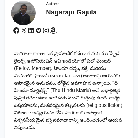
Author
Nagaraju Gajula
Facebook
X
LinkedIn
Gravatar
Instagram
Amazon
నాగరాజు గాజుల ఒక ప్రామాణిక రచయిత మరియు 'స్క్రీన్
రైటర్స్ అసోసియేషన్ ఆఫ్ ఇండియా'లో ఫెలో మెంబర్
(Fellow Member). హిందూ ధర్మం, భక్తి, మరియు
సామాజిక-ఫాంటసీ (socio-fantasy) అంశాలపై ఆయనకు
అపారమైన అనుభవం, లోతైన అవగాహన ఉన్నాయి. "ది
హిందూ మ్యాట్రిక్స్" (The Hindu Matrix) అనే ఆధ్యాత్మిక
పుస్తక రచయితగా ఆయనకు మంచి గుర్తింపు ఉంది. ధార్మిక
విషయాలను, మతపరమైన కల్పనలను (religious fiction)
నిశితంగా అధ్యయనం చేసి, పాఠకులకు అత్యంత
విశ్వసనీయమైన భక్తి సమాచారాన్ని అందించడంలో ఆయన
నిపుణుడు.