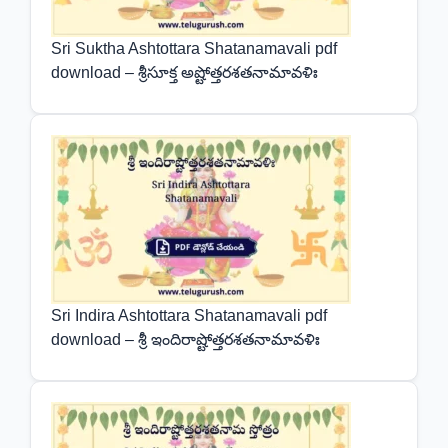
Sri Suktha Ashtottara Shatanamavali pdf
download – శ్రీసూక్త అష్టోత్తరశతనామావళిః
Sri Indira Ashtottara Shatanamavali pdf
download – శ్రీ ఇందిరాష్టోత్తరశతనామావళిః