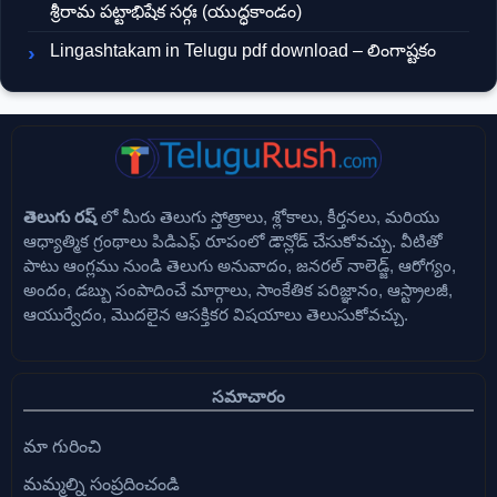
శ్రీరామ పట్టాభిషేక సర్గః (యుద్ధకాండం)
Lingashtakam in Telugu pdf download – లింగాష్టకం
తెలుగు రష్
లో మీరు తెలుగు స్తోత్రాలు, శ్లోకాలు, కీర్తనలు, మరియు
ఆధ్యాత్మిక గ్రంథాలు పిడిఎఫ్ రూపంలో డౌన్లోడ్ చేసుకోవచ్చు. వీటితో
పాటు ఆంగ్లము నుండి తెలుగు అనువాదం, జనరల్ నాలెడ్జ్, ఆరోగ్యం,
అందం, డబ్బు సంపాదించే మార్గాలు, సాంకేతిక పరిజ్ఞానం, ఆస్ట్రాలజీ,
ఆయుర్వేదం, మొదలైన ఆసక్తికర విషయాలు తెలుసుకోవచ్చు.
సమాచారం
మా గురించి
మమ్మల్ని సంప్రదించండి