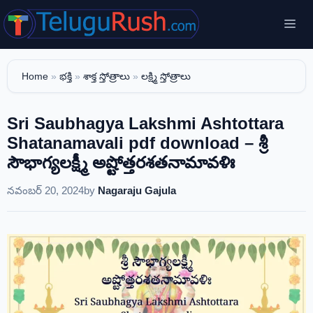
Skip
Me
to
content
Home
»
భక్తి
»
శాక్త స్తోత్రాలు
»
లక్ష్మి స్తోత్రాలు
Sri Saubhagya Lakshmi Ashtottara
Shatanamavali pdf download – శ్రీ
సౌభాగ్యలక్ష్మీ అష్టోత్తరశతనామావళిః
నవంబర్ 20, 2024
by
Nagaraju Gajula