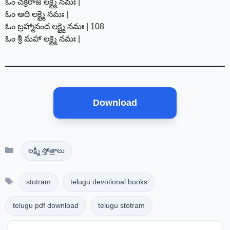
ఓం చక్రరాజ లక్ష్మై నమః |
ఓం ఆది లక్ష్మై నమః |
ఓం బ్రహ్మానంద లక్ష్మై నమః | 108
ఓం శ్రీ మహా లక్ష్మై నమః |
Download
Categories
లక్ష్మి స్తోత్రాలు
Tags
stotram
telugu devotional books
telugu pdf download
telugu stotram