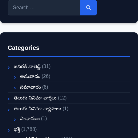
Search
for:
Categories
జనరల్ నాలెడ్జ్
(31)
అనువాదం
(26)
సమాచారం
(6)
తెలుగు సినిమా వార్తలు
(12)
తెలుగు సినిమా వ్యాసాలు
(1)
సాధారణం
(1)
భక్తి
(1,788)