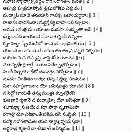
మూకః స్యాద్వాక్పతిర్దేవీ రోగీ నీరోగతాం భవేత్ || 2 ||
అపుత్రః పుత్రమాప్నోతి త్రిషులోకేషు విశ్రుతం |
వంధ్యాపి సూతే తనయాన్ గావశ్చ బహుదుగ్ధదాః || 3 ||
రాజానః పాదనంరాః స్యుస్తస్య దాసా ఇవ స్ఫుటాః |
అరయః సంక్షయం యాంతి మనసా సంస్మృతా అపి || 4 ||
దర్శనాదేవ జాయంతే నరా నార్యోఽపి తద్వశాః |
కర్తా హర్తా స్వయంవీరో జాయతే నాత్రసంశయః || 5 ||
యం యం కామయతే కామం తం తం ప్రాప్నోతి నిశ్చితం |
దురితం న చ తస్యాస్తి నాస్తి శోకః కదాచన || 6 ||
చతుష్పథేఽర్ధరాత్రే చ యః పఠేత్సాధకోత్తమః |
ఏకాకీ నిర్భయో ధీరో దశావర్తం నరోత్తమః || 7 ||
మనసా చింతితం కార్యం తస్య సిద్ధిర్న సంశయం |
వినా సహస్రనాంనాం యో జపేన్మంత్రం కదాచన || 8 ||
న సిద్ధో జాయతే తస్య మంత్రః కల్పశతైరపి |
కుజవారే శ్మశానే చ మధ్యాహ్నే యో జపేత్తథా || 9 ||
శతావర్త్యా స జయేత కర్తా హర్తా నృణామిహ |
రోగార్తో యో నిశీథాంతే పఠేదంభసి సంస్థితః || 10 ||
సద్యో నీరోగతామేతి యది స్యాన్నిర్భయస్తదా |
అర్ధరాత్రే శ్మశానే వా శనివారే జపేన్మనుం || 11 ||