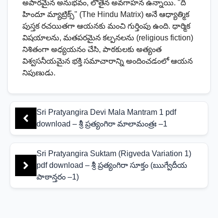
అపారమైన అనుభవం, లోతైన అవగాహన ఉన్నాయి. "ది
హిందూ మ్యాట్రిక్స్" (The Hindu Matrix) అనే ఆధ్యాత్మిక
పుస్తక రచయితగా ఆయనకు మంచి గుర్తింపు ఉంది. ధార్మిక
విషయాలను, మతపరమైన కల్పనలను (religious fiction)
నిశితంగా అధ్యయనం చేసి, పాఠకులకు అత్యంత
విశ్వసనీయమైన భక్తి సమాచారాన్ని అందించడంలో ఆయన
నిపుణుడు.
Sri Pratyangira Devi Mala Mantram 1 pdf
download – శ్రీ ప్రత్యంగిరా మాలామంత్రః –1
Sri Pratyangira Suktam (Rigveda Variation 1)
pdf download – శ్రీ ప్రత్యంగిరా సూక్తం (ఋగ్వేదీయ
పాఠాన్తరం –1)