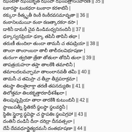
ఝింటీశా ఝంపకృత్ ఝంపా ఝంపత్రాసనివారిణీ || 35 ||
టకారస్థా టంకధరా టంకారా కరశాటినీ |
ఠక్కురా ఠీత్కృతీ ఠింఠీ ఠింఠీరవసమావృతా || 36 ||
ఠంఠానిలమయీ ఠంఠా ఠణత్కారకరా ఠసా |
డాకినీ డామరీ చైవ డిండిమధ్వనినందినీ || 37 ||
ఢక్కాస్వనప్రియా ఢక్కా తపినీ తాపినీ తథా |
తరుణీ తుందిలా తుందా తామసీ చ తపఃప్రియా || 38 ||
తాంరా తాంరాంబరా తాలీ తాలీదలవిభూషణా |
తురంగా త్వరితా త్రేతా తోతులా తోదినీ తులా || 39 ||
తాపత్రయహరా తప్తా తాలకేశీ తమాలినీ |
తమాలదలవచ్ఛామా తాలంలానవతీ తమీ || 40 ||
తామసీ చ తమిస్రా చ తీవ్రా తీవ్రపరాక్రమా |
తటస్థా తిలతైలాక్తా తరణీ తపనద్యుతిః || 41 ||
తిలోత్తమా తిలకకృత్తారకాధీశశేఖరా |
తిలపుష్పప్రియా తారా తారకేశీ కుటుంబినీ || 42 ||
స్థాణుపత్నీ స్థితికరీ స్థలస్థా స్థలవర్ధినీ |
స్థితిః స్థైర్యా స్థవిష్ఠా చ స్థాపతిః స్థలవిగ్రహా || 43 ||
దంతినీ దండినీ దీనా దరిద్రా దీనవత్సలా |
దేవీ దేవవధూర్దైత్యదమనీ దంతభూషణా || 44 ||