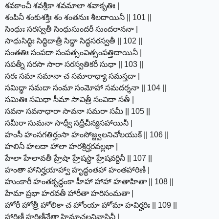
శవకాంచీ శవశ్రీకా శవమాలా శవాకృతిః |
శంపినీ శంకుశక్తిః శం శంతనుః శీలదాయినీ || 101 ||
సింధుః సరస్వతీ సింధుసుందరీ సుందరాననా |
సాధుసిద్ధిః సిద్ధిదాత్రీ సిద్ధా సిద్ధసరస్వతీ || 102 ||
సంతతిః సంపదా సంపత్సంవిత్సంపత్తిదాయినీ |
సపత్నీ సరసా సారా సరస్వతికరీ సుధా || 103 ||
సరః సమా సమానా చ సమారాధ్యా సమస్తదా |
సమిద్ధా సమదా సంమా సంమోహా సమదర్శనా || 104 ||
సమితిః సమిధా సీమా సావిత్రీ సంవిదా సతీ |
సవనా సవనాధారా సావనా సమరా సమీ || 105 ||
సమీరా సుమనా సాధ్వీ సధ్రీచీన్యసహాయినీ |
హంసీ హంసగతిర్హంసా హంసోజ్జ్వలనిచోలయుక్ || 106 ||
హలినీ హలదా హాలా హరశ్రీర్హరవల్లభా |
హేలా హేలావతీ హ్రేషా హ్రేషస్థా హ్రేషవర్ధినీ || 107 ||
హంతా హానిర్హయాహ్వా హృద్ధంతహా హంతహారిణీ |
హుంకారీ హంతకృద్ధంకా హీహా హాహా హతాహితా || 108 ||
హేమా ప్రభా హరవతీ హారీతా హరిసంమతా |
హోరీ హోత్రీ హోలికా చ హోంయా హోమా హవిర్హరిః || 109 ||
హారిణీ హరిణీనేత్రా హిమాచలనివాసినీ |