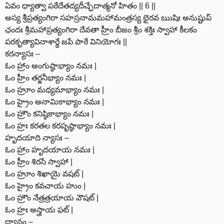
ఏవం ధ్యాత్వా పఠేదేతద్యదీచ్ఛేదాత్మనో హితం || 6 ||
అస్య శ్రీప్రత్యంగిరా సహస్రనామమహామంత్రస్య భైరవ ఋషిః అనుష్టుప్
ఛందః శ్రీమహాప్రత్యంగిరా దేవతా హ్రీం బీజం శ్రీం శక్తిః స్వాహా కీలకం
పరకృత్యావినాశార్థే జపే పాఠే వినియోగః ||
కరన్యాసః –
ఓం హ్రాం అంగుష్ఠాభ్యాం నమః |
ఓం హ్రీం తర్జనీభ్యాం నమః |
ఓం హ్రూం మధ్యమాభ్యాం నమః |
ఓం హ్రైం అనామికాభ్యాం నమః |
ఓం హ్రౌం కనిష్ఠికాభ్యాం నమః |
ఓం హ్రః కరతల కరపృష్ఠాభ్యాం నమః |
హృదయాది న్యాసః –
ఓం హ్రాం హృదయాయ నమః |
ఓం హ్రీం శిరసే స్వాహా |
ఓం హ్రూం శిఖాయై వషట్ |
ఓం హ్రైం కవచాయ హుం |
ఓం హ్రౌం నేత్రత్రయాయ వౌషట్ |
ఓం హ్రః అస్త్రాయ ఫట్ |
ధ్యానం –