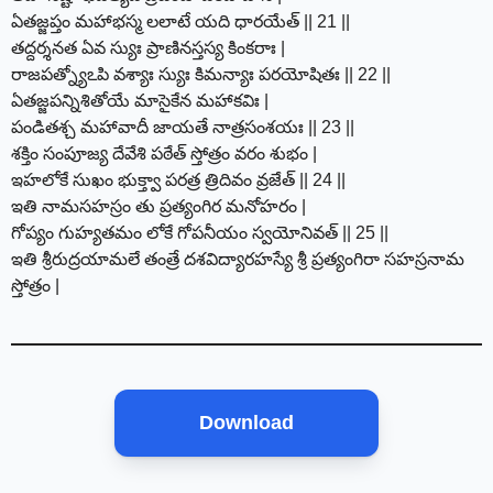
ఏతజ్జప్తం మహాభస్మ లలాటే యది ధారయేత్ || 21 ||
తద్దర్శనత ఏవ స్యుః ప్రాణినస్తస్య కింకరాః |
రాజపత్న్యోఽపి వశ్యాః స్యుః కిమన్యాః పరయోషితః || 22 ||
ఏతజ్జపన్నిశితోయే మాసైకేన మహాకవిః |
పండితశ్చ మహావాదీ జాయతే నాత్రసంశయః || 23 ||
శక్తిం సంపూజ్య దేవేశి పఠేత్ స్తోత్రం వరం శుభం |
ఇహలోకే సుఖం భుక్త్వా పరత్ర త్రిదివం వ్రజేత్ || 24 ||
ఇతి నామసహస్రం తు ప్రత్యంగిర మనోహరం |
గోప్యం గుహ్యతమం లోకే గోపనీయం స్వయోనివత్ || 25 ||
ఇతి శ్రీరుద్రయామలే తంత్రే దశవిద్యారహస్యే శ్రీ ప్రత్యంగిరా సహస్రనామ
స్తోత్రం |
Download