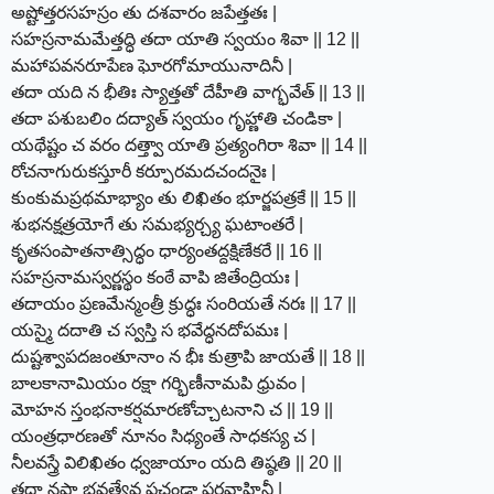
అష్టోత్తరసహస్రం తు దశవారం జపేత్తతః |
సహస్రనామమేత్తద్ధి తదా యాతి స్వయం శివా || 12 ||
మహాపవనరూపేణ ఘోరగోమాయునాదినీ |
తదా యది న భీతిః స్యాత్తతో దేహీతి వాగ్భవేత్ || 13 ||
తదా పశుబలిం దద్యాత్ స్వయం గృహ్ణాతి చండికా |
యథేష్టం చ వరం దత్త్వా యాతి ప్రత్యంగిరా శివా || 14 ||
రోచనాగురుకస్తూరీ కర్పూరమదచందనైః |
కుంకుమప్రథమాభ్యాం తు లిఖితం భూర్జపత్రకే || 15 ||
శుభనక్షత్రయోగే తు సమభ్యర్చ్య ఘటాంతరే |
కృతసంపాతనాత్సిద్ధం ధార్యంతద్దక్షిణేకరే || 16 ||
సహస్రనామస్వర్ణస్థం కంఠే వాపి జితేంద్రియః |
తదాయం ప్రణమేన్మంత్రీ క్రుద్ధః సంరియతే నరః || 17 ||
యస్మై దదాతి చ స్వస్తి స భవేద్ధనదోపమః |
దుష్టశ్వాపదజంతూనాం న భీః కుత్రాపి జాయతే || 18 ||
బాలకానామియం రక్షా గర్భిణీనామపి ధ్రువం |
మోహన స్తంభనాకర్షమారణోచ్చాటనాని చ || 19 ||
యంత్రధారణతో నూనం సిధ్యంతే సాధకస్య చ |
నీలవస్త్రే విలిఖితం ధ్వజాయాం యది తిష్ఠతి || 20 ||
తదా నష్టా భవత్యేవ ప్రచండా పరవాహినీ |