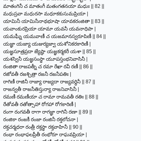
మాతంగినీ చ మాతంగీ మతంగతనయా మధుః || 82 ||
మధుస్రవా మధురసా మధూకకుసుమప్రియా |
యామినీ యామినీనాథభూషా యావకరంజితా || 83 ||
యవాంకురప్రియా యామా యవనీ యవనాధిపా |
యమఘ్నీ యమవాణీ చ యజమానస్వరూపిణీ || 84 ||
యజ్ఞా యజ్యా యజుర్యజ్వా యశోనికరకారిణీ |
యజ్ఞసూత్రప్రదా జ్యేష్ఠా యజ్ఞకర్మకరీ యశా || 85 ||
యశస్వినీ యజ్ఞసంస్థా యూపస్తంభనివాసినీ |
రంజితా రాజపత్నీ చ రమా రేఖా రవీ రణీ || 86 ||
రజోవతీ రజశ్చిత్రా రజనీ రజనీపతిః |
రాగిణీ రాజినీ రాజ్యా రాజ్యదా రాజ్యవర్ధినీ || 87 ||
రాజన్వతీ రాజనీతిస్తుర్యా రాజనివాసినీ |
రమణీ రమణీయా చ రామా రామవతీ రతిః || 88 ||
రేతోవతీ రతోత్సాహా రోగహా రోగకారిణీ |
రంగా రంగవతీ రాగా రాగజ్ఞా రాగినీ రణా || 89 ||
రంజికా రంజకీ రంజా రంజినీ రక్తలోచనా |
రక్తచర్మధరా రంత్రీ రక్తస్థా రక్తవాహినీ || 90 ||
రంభా రంభాఫలప్రీతీ రంభోరూ రాఘవప్రియా |