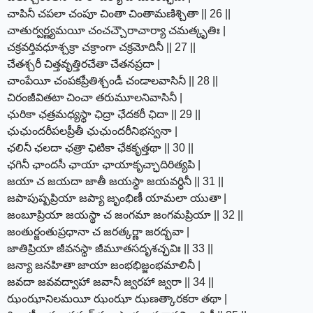
చాపినీ చపలా చంపూ చింతా చింతామణిశ్చితా || 26 ||
చాతుర్వర్ణ్యమయీ చంచచ్చౌరాచార్యా చమత్కృతిః |
చక్రవర్తివధూశ్చక్రా చక్రాంగా చక్రమోదినీ || 27 ||
చేతశ్చరీ చిత్తవృత్తిరచేతా చేతనప్రదా |
చాంపేయీ చంపకప్రీతిశ్చండీ చండాలవాసినీ || 28 ||
చిరంజీవితటా చించా తరుమూలనివాసినీ |
ఛురికా ఛత్రమధ్యస్థా ఛిద్రా ఛేదకరీ ఛిదా || 29 ||
ఛుఛుందరీపలప్రీతీ ఛుఛుందరీనిభస్వనా |
ఛలినీ ఛలదా ఛత్రా ఛిటికా ఛేకకృత్తథా || 30 ||
ఛగినీ ఛాందసీ ఛాయా ఛాయాకృచ్ఛాదిరిత్యపి |
జయా చ జయదా జాతీ జయస్థా జయవర్ధినీ || 31 ||
జపాపుష్పప్రియా జప్యా జృంభిణీ యామలా యుతా |
జంబూప్రియా జయస్థా చ జంగమా జంగమప్రియా || 32 ||
జంతుర్జంతుప్రధానా చ జరత్కర్ణా జరద్భవా |
జాతిప్రియా జీవనస్థా జీమూతసదృశచ్ఛవిః || 33 ||
జన్యా జనహితా జాయా జంభభిజ్జంభమాలినీ |
జవదా జవవద్వాహా జవానీ జ్వరహా జ్వరా || 34 ||
ఝంఝానిలమయీ ఝంఝా ఝణత్కారకరా తథా |