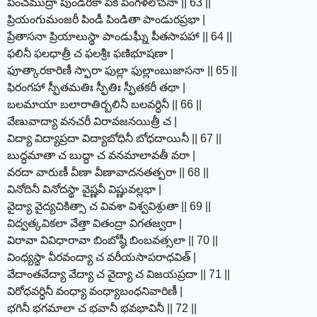
పంచముద్రా పుండరీకా పికీ పింగళలోచనా || 63 ||
ప్రియంగుమంజరీ పిండీ పిండితా పాండురప్రభా |
ప్రేతాసనా ప్రియాలుస్థా పాండుఘ్నీ పీతసాపహా || 64 ||
ఫలినీ ఫలధాత్రీ చ ఫలశ్రీః ఫణిభూషణా |
ఫూత్కారకారిణీ స్ఫారా ఫుల్లా ఫుల్లాంబుజాసనా || 65 ||
ఫిరంగహా స్ఫీతమతిః స్ఫీతిః స్ఫీతకరీ తథా |
బలమాయా బలారాతిర్బలినీ బలవర్ధినీ || 66 ||
వేణువాద్యా వనచరీ విరావజనయిత్రీ చ |
విద్యా విద్యాప్రదా విద్యాబోధినీ బోధదాయినీ || 67 ||
బుద్ధమాతా చ బుద్ధా చ వనమాలావతీ వరా |
వరదా వారుణీ వీణా వీణావాదనతత్పరా || 68 ||
వినోదినీ వినోదస్థా వైష్ణవీ విష్ణువల్లభా |
వైద్యా వైద్యచికిత్సా చ వివశా విశ్వవిశ్రుతా || 69 ||
విద్వత్కవికలా వేత్తా వితంద్రా విగతజ్వరా |
విరావా వివిధారావా బింబోష్ఠీ బింబవత్సలా || 70 ||
వింధ్యస్థా వీరవంద్యా చ వరీయసాపరాధవిత్ |
వేదాంతవేద్యా వేద్యా చ వైద్యా చ విజయప్రదా || 71 ||
విరోధవర్ధినీ వంధ్యా వంధ్యాబంధనివారిణీ |
భగినీ భగమాలా చ భవానీ భవభావినీ || 72 ||