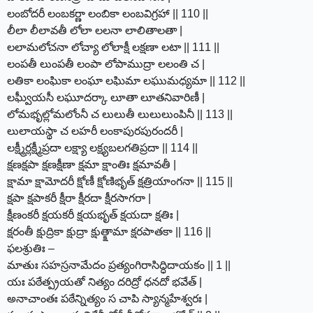
లంబోదరీ లంబకర్ణా లంబికా లంబవిగ్రహా || 110 ||
లీలా లీలావతీ లోలా లలనా లాలితాలతా |
లలామలోచనా లోచ్యా లోలాక్షీ లక్షణా లటా || 111 ||
లంపతీ లుంపతీ లంపా లోపాముద్రా లలంతి చ |
లతికా లంఘికా లంఘా లఘిమా లఘుమధ్యమా || 112 ||
లఘ్వీయసీ లఘూదర్కా లూతా లూతనివారిణీ |
లోమభృల్లోమలోంనీ చ లులుతీ లులులుంపినీ || 113 ||
లులాయస్థా చ లహరీ లంకాపురపురందరీ |
లక్ష్మీర్లక్ష్మీప్రదా లక్ష్యా లక్ష్యబలగతిప్రదా || 114 ||
క్షణక్షపా క్షణక్షీణా క్షమా క్షాంతిః క్షమావతీ |
క్షామా క్షామోదరీ క్షోణీ క్షోణిభృత్ క్షత్రియాంగనా || 115 ||
క్షపా క్షపాకరీ క్షీరా క్షీరదా క్షీరసాగరా |
క్షీణంకరీ క్షయకరీ క్షయభృత్ క్షయదా క్షతిః |
క్షరంతీ క్షుద్రికా క్షుద్రా క్షుత్క్షామా క్షరపాతకా || 116 ||
ఫలశ్రుతిః –
మాతుః సహస్రనామేదం ప్రత్యంగిరాసిద్ధిదాయకం || 1 ||
యః పఠేత్ప్రయతో నిత్యం దరిద్రో ధనదో భవేత్ |
అనాచాంతః పఠేన్నిత్యం స చాపి స్యాన్మహేశ్వరః |