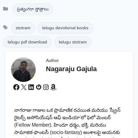
Categories
ప్రత్యంగిరా స్తోత్రాలు
Tags
stotram
telugu devotional books
telugu pdf download
telugu stotram
Author
Nagaraju Gajula
Facebook
X
LinkedIn
Gravatar
Instagram
Amazon
నాగరాజు గాజుల ఒక ప్రామాణిక రచయిత మరియు 'స్క్రీన్
రైటర్స్ అసోసియేషన్ ఆఫ్ ఇండియా'లో ఫెలో మెంబర్
(Fellow Member). హిందూ ధర్మం, భక్తి, మరియు
సామాజిక-ఫాంటసీ (socio-fantasy) అంశాలపై ఆయనకు