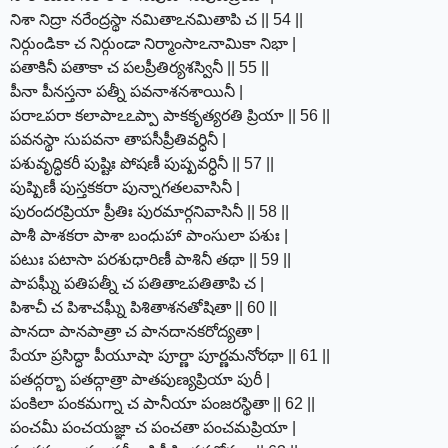
నిశా నిద్రా నరేంద్రస్థా నమితాఽనమితాపి చ || 54 ||
నిర్గుండికా చ నిర్గుండా నిర్మాంసాఽనామికా నిభా |
పతాకినీ పతాకా చ పలప్రీతిర్యశస్వినీ || 55 ||
పీనా పీనస్తనా పత్నీ పవనాశనశాయినీ |
పరాఽపరా కలాపాఽఽప్పా పాకకృత్యరతి ప్రియా || 56 ||
పవనస్థా సుపవనా తాపసీప్రీతివర్ధినీ |
పశువృద్ధికరీ పుష్టిః పోషణీ పుష్పవర్ధినీ || 57 ||
పుష్పిణీ పుస్తకకరా పున్నాగతలవాసినీ |
పురందరప్రియా ప్రీతిః పురమార్గనివాసినీ || 58 ||
పాశీ పాశకరా పాశా బంధుహా పాంసులా పశుః |
పటుః పటాసా పరశుధారిణీ పాశినీ తథా || 59 ||
పాపఘ్నీ పతిపత్నీ చ పతితాఽపతితాపి చ |
పిశాచీ చ పిశాచఘ్నీ పిశితాశనతోషితా || 60 ||
పానదా పానపాత్రా చ పానదానకరోద్యతా |
పేయా ప్రసిద్ధా పీయూషా పూర్ణా పూర్ణమనోరథా || 61 ||
పతద్గర్భా పతద్గాత్రా పాతపుణ్యప్రియా పురీ |
పంకిలా పంకమగ్నా చ పానీయా పంజరస్థితా || 62 ||
పంచమీ పంచయజ్ఞా చ పంచతా పంచమప్రియా |