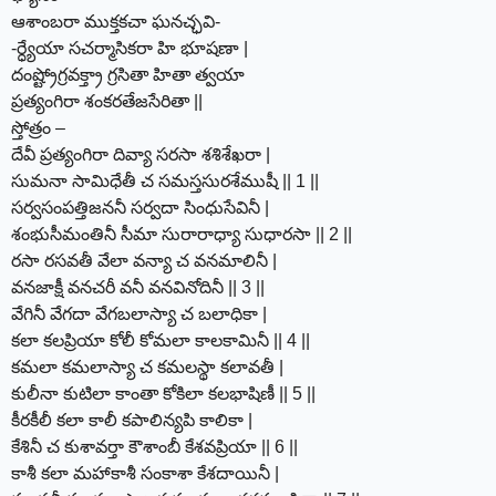
ఆశాంబరా ముక్తకచా ఘనచ్ఛవి-
-ర్ధ్యేయా సచర్మాసికరా హి భూషణా |
దంష్ట్రోగ్రవక్త్రా గ్రసితా హితా త్వయా
ప్రత్యంగిరా శంకరతేజసేరితా ||
స్తోత్రం –
దేవీ ప్రత్యంగిరా దివ్యా సరసా శశిశేఖరా |
సుమనా సామిధేతీ చ సమస్తసురశేముషీ || 1 ||
సర్వసంపత్తిజననీ సర్వదా సింధుసేవినీ |
శంభుసీమంతినీ సీమా సురారాధ్యా సుధారసా || 2 ||
రసా రసవతీ వేలా వన్యా చ వనమాలినీ |
వనజాక్షీ వనచరీ వనీ వనవినోదినీ || 3 ||
వేగినీ వేగదా వేగబలాస్యా చ బలాధికా |
కలా కలప్రియా కోలీ కోమలా కాలకామినీ || 4 ||
కమలా కమలాస్యా చ కమలస్థా కలావతీ |
కులీనా కుటిలా కాంతా కోకిలా కలభాషిణీ || 5 ||
కీరకీలీ కలా కాలీ కపాలిన్యపి కాలికా |
కేశినీ చ కుశావర్తా కౌశాంబీ కేశవప్రియా || 6 ||
కాశీ కలా మహాకాశీ సంకాశా కేశదాయినీ |