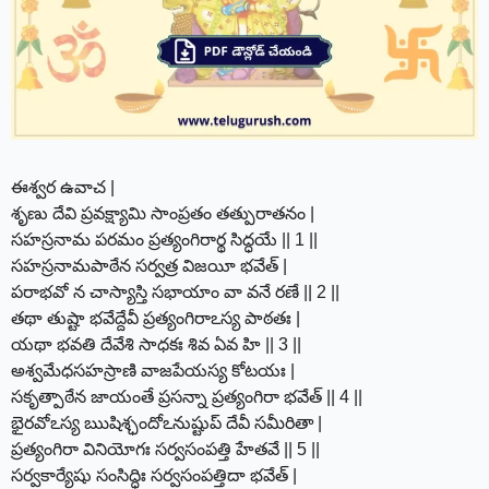
ఈశ్వర ఉవాచ |
శృణు దేవి ప్రవక్ష్యామి సాంప్రతం తత్పురాతనం |
సహస్రనామ పరమం ప్రత్యంగిరార్థ సిద్ధయే || 1 ||
సహస్రనామపాఠేన సర్వత్ర విజయీ భవేత్ |
పరాభవో న చాస్యాస్తి సభాయాం వా వనే రణే || 2 ||
తథా తుష్టా భవేద్దేవీ ప్రత్యంగిరాఽస్య పాఠతః |
యథా భవతి దేవేశి సాధకః శివ ఏవ హి || 3 ||
అశ్వమేధసహస్రాణి వాజపేయస్య కోటయః |
సకృత్పాఠేన జాయంతే ప్రసన్నా ప్రత్యంగిరా భవేత్ || 4 ||
భైరవోఽస్య ఋషిశ్ఛందోఽనుష్టుప్ దేవీ సమీరితా |
ప్రత్యంగిరా వినియోగః సర్వసంపత్తి హేతవే || 5 ||
సర్వకార్యేషు సంసిద్ధిః సర్వసంపత్తిదా భవేత్ |