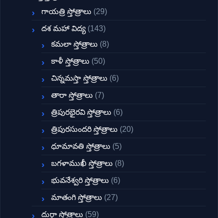
గాయత్రి స్తోత్రాలు
(29)
దశ మహా విద్య
(143)
కమలా స్తోత్రాలు
(8)
కాళీ స్తోత్రాలు
(50)
చిన్నమస్తా స్తోత్రాలు
(6)
తారా స్తోత్రాలు
(7)
త్రిపురభైరవి స్తోత్రాలు
(6)
త్రిపురసుందరి స్తోత్రాలు
(20)
ధూమావతి స్తోత్రాలు
(5)
బగళాముఖీ స్తోత్రాలు
(8)
భువనేశ్వరి స్తోత్రాలు
(6)
మాతంగి స్తోత్రాలు
(27)
దుర్గా స్తోత్రాలు
(59)