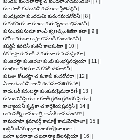
కుండలీ కుండలాస్యా చ కుండలాంగదమండితా || 7 ||
కుణపాలీ కుముదినీ కుముదా ప్రీతివర్ధినీ |
కుందప్రియా కుందరుచిః కురంగమదనోదినీ || 8 ||
కురంగనయనా కుందా కురువృందాఽభినందినీ |
కుసుంభకుసుమా కాంచీ క్వణత్కింకిణికా కటా || 9 ||
కఠోరా కరుణా కాష్ఠా కౌముదీ కంబుకంఠినీ |
కపర్దినీ కపటినీ కంఠినీ కాలకంఠికా || 10 ||
కీరహస్తా కుమారీ చ కురుదా కుసుమప్రియా |
కుంజరస్థా కుంజరతా కుంభి కుంభస్తనద్వయా || 11 ||
కుంభిగా కరిభోగా చ కదలీ దళశాలినీ |
కుపితా కోటరస్థా చ కంకాలీ కందరోదరా || 12 ||
ఏకాంతవాసినీ కాంచీ కంపమానశిరోరుహా |
కాదంబరీ కదంబస్థా కుంకుమప్రేమధారిణీ || 13 ||
కుటుంబినీప్రియాఽఽకూతీ క్రతుః క్రతుకరీ ప్రియా |
కాత్యాయనీ కృత్తికా చ కార్తికేయప్రవర్తినీ || 14 ||
కామపత్నీ కామదాత్రీ కామేశీ కామవందితా |
కామరూపా క్రమావర్తీ కామాక్షీ కామమోహితా || 15 ||
ఖడ్గినీ ఖేచరీ ఖడ్గా ఖంజరీటేక్షణా ఖలా |
ఖరగా ఖరనాథా చ ఖరాస్యా ఖేలనప్రియా || 16 ||