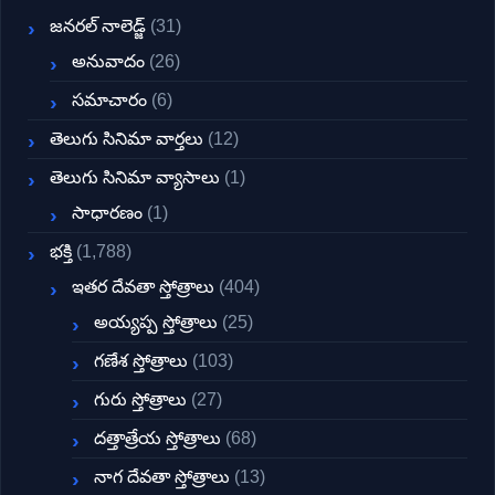
జనరల్ నాలెడ్జ్
(31)
అనువాదం
(26)
సమాచారం
(6)
తెలుగు సినిమా వార్తలు
(12)
తెలుగు సినిమా వ్యాసాలు
(1)
సాధారణం
(1)
భక్తి
(1,788)
ఇతర దేవతా స్తోత్రాలు
(404)
అయ్యప్ప స్తోత్రాలు
(25)
గణేశ స్తోత్రాలు
(103)
గురు స్తోత్రాలు
(27)
దత్తాత్రేయ స్తోత్రాలు
(68)
నాగ దేవతా స్తోత్రాలు
(13)