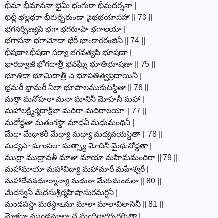
భీమా భీమాననా భైమీ భంగురా భీమదర్శనా |
భిల్లీ భల్లధరా భీరుర్భేరుండా చైభభయాపహా || 73 ||
భగసర్పిణ్యపి భగా భగరూపా భగాలయా |
భగాసనా భగామోదా భేరీ భాంకారరంజినీ || 74 ||
భీషణాఽభీషణా సర్వా భగవత్యపి భూషణా |
భారద్వాజీ భోగదాత్రీ భవఘ్నీ భూతిభూషణా || 75 ||
భూతిదా భూమిదాత్రీ చ భూపతిత్వప్రదాయినీ |
భ్రమరీ భ్రామరీ నీలా భూపాలముకుటస్థితా || 76 ||
మత్తా మనోహరా మనా మానినీ మోహనీ మహా |
మహాలక్ష్మీర్మదాక్షీబా మదిరా మదిరాలయా || 77 ||
మదోద్ధతా మతంగస్థా మాధవీ మధుమంథినీ |
మేధా మేధాకరీ మేధ్యా మధ్యా మధ్యవయస్థితా || 78 ||
మద్యపా మాంసలా మత్స్యా మోదినీ మైథునోద్ధతా |
ముద్రా ముద్రావతీ మాతా మాయా మహిమమందిరా || 79 ||
మహామాయా మహావిద్యా మహామారీ మహేశ్వరీ |
మహాదేవవధూర్మాన్యా మథురా మేరుమండలా || 80 ||
మేదస్వనీ మేదసుశ్రీర్మహిషాసురమర్దినీ |
మండపస్థా మఠస్థాఽమా మాలా మాలావిలాసినీ || 81 ||
మోక్షదా ముండమాలా చ మందిరాగర్భగర్భితా |