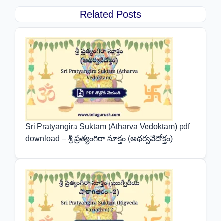
Related Posts
Sri Pratyangira Suktam (Atharva Vedoktam) pdf
download – శ్రీ ప్రత్యంగిరా సూక్తం (అథర్వవేదోక్తం)