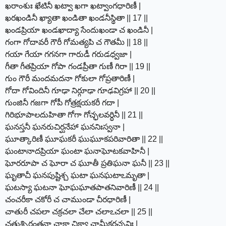
ఖరాంశుః ఖేటినీ ఖట్వా ఖగా ఖట్వాంగధారిణీ |
ఖరఖండినీ ఖ్యాతా ఖండితా ఖండనీస్థితా || 17 ||
ఖండప్రియా ఖండఖాద్యా సేందుఖండా చ ఖండినీ |
గంగా గోదావరీ గౌరీ గోమత్యపి చ గౌతమీ || 18 ||
గయా గేయా గగనగా గారుడీ గరుడధ్వజా |
గీతా గీతప్రియా గోపా గండప్రీతా గుణీ గిరా || 19 ||
గుం గౌరీ మందమదనా గోకులా గోప్రతారిణీ |
గోదా గోవిందినీ గూఢా నిర్గూఢా గూఢవిగ్రహా || 20 ||
గుంజినీ గజగా గోపీ గోత్రక్షయకరీ గదా |
గిరిభూపాలదుహితా గోగా గోచ్ఛలవర్ధినీ || 21 ||
ఘనస్తనీ ఘనరుచిర్ఘనేహా ఘననిఃస్వనా |
ఘూత్కారిణీ ఘూఘకరీ ఘుఘూకపరివారితా || 22 ||
ఘంటానాదప్రియా ఘంటా ఘనాఘోటకవాహినీ |
ఘోరరూపా చ ఘోరా చ ఘూతీ ప్రతిఘనా ఘనీ || 23 ||
ఘృతాచీ ఘనపుష్టిశ్చ ఘటా ఘనఘటాఽమృతా |
ఘటస్యా ఘటనా ఘోఘఘాతపాతనివారిణీ || 24 ||
చంచరీకా చకోరీ చ చాముండా చీరధారిణీ |
చాతురీ చపలా చక్రచలా చేలా చలాఽచలా || 25 ||
చతుశ్చిరంతనా చాకా చిక్యా చామీకరచ్ఛవిః |