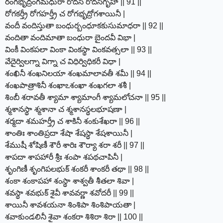
రంగభృద్రంగమధురా రోదసీ రోదసీగృహా || 91 ||
రోగకర్త్రీ రోగహర్త్రీ చ రోగభృద్రోగశాయినీ |
వందీ వందిస్తుతా బంధుర్బంధూకకుసుమాధరా || 92 ||
వందితా వందిమాతా బంధురా బైందవీ విభా |
వింకీ వింకపలా వింకా వింకస్థా వింకవత్సలా || 93 ||
వేదైర్విలగ్నా విగ్నా చ విధిర్విధికరీ విధా |
శంఖినీ శంఖనిలయా శంఖమాలావతీ శమీ || 94 ||
శంఖపాత్రాశినీ శంఖాఽశంఖా శంఖగలా శశీ |
శింబీ శరావతీ శ్యామా శ్యామాంగీ శ్యామలోచనా || 95 ||
శ్మశానస్థా శ్మశానా చ శ్మశానస్థలభూషణా |
శర్మదా శమహర్త్రీ చ శాకినీ శంకుశేఖరా || 96 ||
శాంతిః శాంతిప్రదా శేషా శేషస్థా శేషశాయినీ |
శేముషీ శోషిణీ శౌరీ శారిః శౌర్యా శరా శరీ || 97 ||
శాపదా శాపహారీ శ్రీః శంపా శపథచాపినీ |
శృంగిణీ శృంగిపలభుక్ శంకరీ శాంకరీ తథా || 98 ||
శంకా శంకాపహా శంస్థా శాశ్వతీ శీతలా శివా |
శవస్థా శవభుక్ శైవీ శావవర్ణా శవోదరీ || 99 ||
శాయినీ శావశయనా శింశిపా శింశిపాయతా |
శవాకుండలినీ శైవా శంకరా శిశిరా శిరా || 100 ||