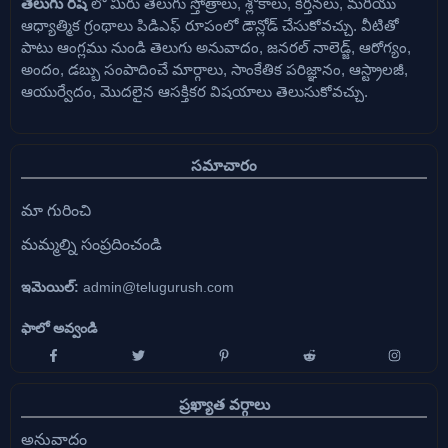
తెలుగు రష్
లో మీరు తెలుగు స్తోత్రాలు, శ్లోకాలు, కీర్తనలు, మరియు
ఆధ్యాత్మిక గ్రంథాలు పిడిఎఫ్ రూపంలో డౌన్లోడ్ చేసుకోవచ్చు. వీటితో
పాటు ఆంగ్లము నుండి తెలుగు అనువాదం, జనరల్ నాలెడ్జ్, ఆరోగ్యం,
అందం, డబ్బు సంపాదించే మార్గాలు, సాంకేతిక పరిజ్ఞానం, ఆస్ట్రాలజీ,
ఆయుర్వేదం, మొదలైన ఆసక్తికర విషయాలు తెలుసుకోవచ్చు.
సమాచారం
మా గురించి
మమ్మల్ని సంప్రదించండి
ఇమెయిల్:
admin@telugurush.com
ఫాలో అవ్వండి
ప్రఖ్యాత వర్గాలు
అనువాదం