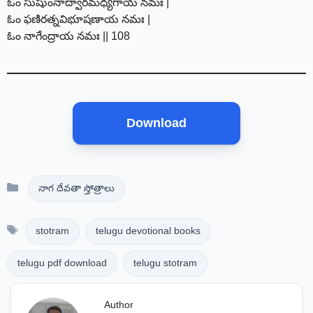
ఓం సుషుంనాద్వారమధ్యగాయ నమః |
ఓం ఫణిరత్నవిభూషణాయ నమః |
ఓం నాగేంద్రాయ నమః || 108
Download
Categories
నాగ దేవతా స్తోత్రాలు
Tags
stotram
telugu devotional books
telugu pdf download
telugu stotram
Author