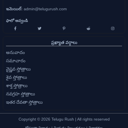
ఇమెయిల్:
admin@telugurush.com
ఫాలో అవ్వండి
ప్రఖ్యాత వర్గాలు
అనువాదం
సమాచారం
వైష్ణవ స్తోత్రాలు
శైవ స్తోత్రాలు
శాక్త స్తోత్రాలు
నవగ్రహ స్తోత్రాలు
ఇతర దేవతా స్తోత్రాలు
Copyright © 2026 Telugu Rush | All rights reserved
గోప్యతా విధానం
|
నియమ నిబంధనలు
|
నిరాకరణ