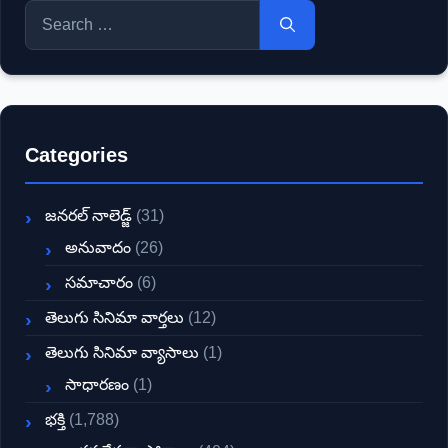
Search
for:
Categories
జనరల్ నాలెడ్జ్
(31)
అనువాదం
(26)
సమాచారం
(6)
తెలుగు సినిమా వార్తలు
(12)
తెలుగు సినిమా వ్యాసాలు
(1)
సాధారణం
(1)
భక్తి
(1,788)