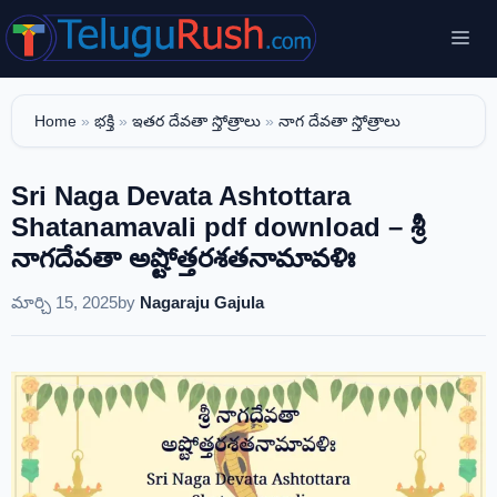
Skip
Me
to
content
Home
»
భక్తి
»
ఇతర దేవతా స్తోత్రాలు
»
నాగ దేవతా స్తోత్రాలు
Sri Naga Devata Ashtottara
Shatanamavali pdf download – శ్రీ
నాగదేవతా అష్టోత్తరశతనామావళిః
మార్చి 15, 2025
by
Nagaraju Gajula