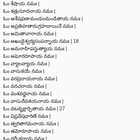
ఓం శేషాయ నమః |
ఓం శత్రుసూదనాయ నమః |
ఓం అశేషఫణామండలమండితాయ నమః |
ఓం అప్రతిహతానుగ్రహదాయినే నమః |
ఓం అమితాచారాయ నమః |
ఓం అఖండైశ్వర్యసంపన్నాయ నమః | 18
ఓం అమరాహిపస్తుత్యాయ నమః |
ఓం అఘోరరూపాయ నమః |
ఓం వ్యాలవ్యాయ నమః |
ఓం వాసుకయే నమః |
ఓం వరప్రదాయకాయ నమః |
ఓం వనచరాయ నమః |
ఓం వంశవర్ధనాయ నమః |
ఓం వాసుదేవశయనాయ నమః |
ఓం వటవృక్షార్చితాయ నమః | 27
ఓం విప్రవేషధారిణే నమః |
ఓం త్వరితాగమనాయ నమః |
ఓం తమోరూపాయ నమః |
ఓం దర్పీకరాయ నమః |