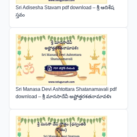
Sri Adisesha Stavam pdf download – శ్రీ ఆదిశేష
స్తవం
Sri Manasa Devi Ashtottara Shatanamavali pdf
download – శ్రీ మానసాదేవీ అష్టోత్తరశతనామావళిః