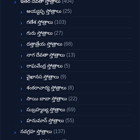
ఇతర దేవతా స్తోత్రాలు
(404)
అయ్యప్ప స్తోత్రాలు
(25)
గణేశ స్తోత్రాలు
(103)
గురు స్తోత్రాలు
(27)
దత్తాత్రేయ స్తోత్రాలు
(68)
నాగ దేవతా స్తోత్రాలు
(13)
రాఘవేంద్ర స్తోత్రాలు
(5)
వైఖానస స్తోత్రాలు
(9)
శంకరాచార్య స్తోత్రాలు
(8)
సాయి బాబా స్తోత్రాలు
(22)
సుబ్రహ్మణ్య స్తోత్రాలు
(69)
హనుమాన్ స్తోత్రాలు
(55)
నవగ్రహ స్తోత్రాలు
(137)