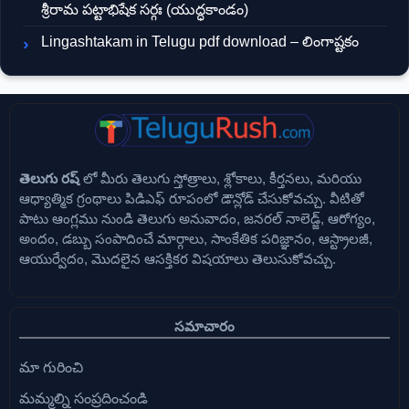
శ్రీరామ పట్టాభిషేక సర్గః (యుద్ధకాండం)
Lingashtakam in Telugu pdf download – లింగాష్టకం
తెలుగు రష్
లో మీరు తెలుగు స్తోత్రాలు, శ్లోకాలు, కీర్తనలు, మరియు
ఆధ్యాత్మిక గ్రంథాలు పిడిఎఫ్ రూపంలో డౌన్లోడ్ చేసుకోవచ్చు. వీటితో
పాటు ఆంగ్లము నుండి తెలుగు అనువాదం, జనరల్ నాలెడ్జ్, ఆరోగ్యం,
అందం, డబ్బు సంపాదించే మార్గాలు, సాంకేతిక పరిజ్ఞానం, ఆస్ట్రాలజీ,
ఆయుర్వేదం, మొదలైన ఆసక్తికర విషయాలు తెలుసుకోవచ్చు.
సమాచారం
మా గురించి
మమ్మల్ని సంప్రదించండి