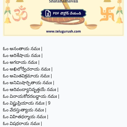
ఓం అనంతాయ నమః |
ఓం ఆదిశేషాయ నమః |
ఓం అగదాయ నమః |
ఓం అఖిలోర్వేచరాయ నమః |
ఓం అమితవిక్రమాయ నమః |
ఓం అనిమిషార్చితాయ నమః |
ఓం ఆదివంద్యానివృత్తయే నమః |
ఓం వినాయకోదరబద్ధాయ నమః |
ఓం విష్ణుప్రియాయ నమః | 9
ఓం వేదస్తుత్యాయ నమః |
ఓం విహితధర్మాయ నమః |
ఓం విషధరాయ నమః |