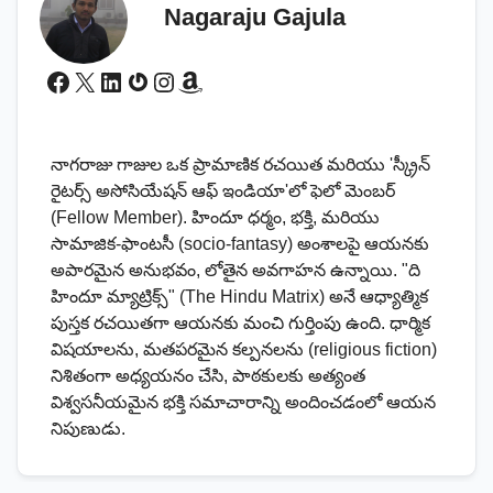
Nagaraju Gajula
Facebook
X
LinkedIn
Gravatar
Instagram
Amazon
నాగరాజు గాజుల ఒక ప్రామాణిక రచయిత మరియు 'స్క్రీన్
రైటర్స్ అసోసియేషన్ ఆఫ్ ఇండియా'లో ఫెలో మెంబర్
(Fellow Member). హిందూ ధర్మం, భక్తి, మరియు
సామాజిక-ఫాంటసీ (socio-fantasy) అంశాలపై ఆయనకు
అపారమైన అనుభవం, లోతైన అవగాహన ఉన్నాయి. "ది
హిందూ మ్యాట్రిక్స్" (The Hindu Matrix) అనే ఆధ్యాత్మిక
పుస్తక రచయితగా ఆయనకు మంచి గుర్తింపు ఉంది. ధార్మిక
విషయాలను, మతపరమైన కల్పనలను (religious fiction)
నిశితంగా అధ్యయనం చేసి, పాఠకులకు అత్యంత
విశ్వసనీయమైన భక్తి సమాచారాన్ని అందించడంలో ఆయన
నిపుణుడు.