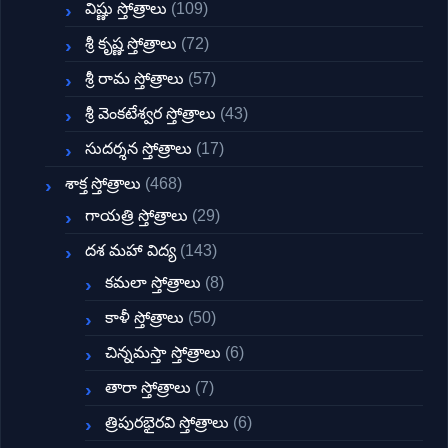
విష్ణు స్తోత్రాలు
(109)
శ్రీ కృష్ణ స్తోత్రాలు
(72)
శ్రీ రామ స్తోత్రాలు
(57)
శ్రీ వెంకటేశ్వర స్తోత్రాలు
(43)
సుదర్శన స్తోత్రాలు
(17)
శాక్త స్తోత్రాలు
(468)
గాయత్రి స్తోత్రాలు
(29)
దశ మహా విద్య
(143)
కమలా స్తోత్రాలు
(8)
కాళీ స్తోత్రాలు
(50)
చిన్నమస్తా స్తోత్రాలు
(6)
తారా స్తోత్రాలు
(7)
త్రిపురభైరవి స్తోత్రాలు
(6)