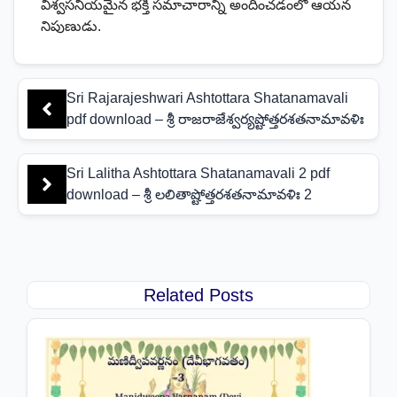
విశ్వసనీయమైన భక్తి సమాచారాన్ని అందించడంలో ఆయన
నిపుణుడు.
Sri Rajarajeshwari Ashtottara Shatanamavali
pdf download – శ్రీ రాజరాజేశ్వర్యష్టోత్తరశతనామావళిః
Sri Lalitha Ashtottara Shatanamavali 2 pdf
download – శ్రీ లలితాష్టోత్తరశతనామావళిః 2
Related Posts