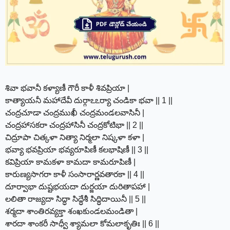
శివా భవానీ కళ్యాణీ గౌరీ కాళీ శివప్రియా |
కాత్యాయనీ మహాదేవీ దుర్గాఽఽర్యా చండికా భవా || 1 ||
చంద్రచూడా చంద్రముఖీ చంద్రమండలవాసినీ |
చంద్రహాసకరా చంద్రహాసినీ చంద్రకోటిభా || 2 ||
చిద్రూపా చిత్కళా నిత్యా నిర్మలా నిష్కళా కళా |
భవ్యా భవప్రియా భవ్యరూపిణీ కలభాషిణీ || 3 ||
కవిప్రియా కామకళా కామదా కామరూపిణీ |
కారుణ్యసాగరా కాళీ సంసారార్ణవతారకా || 4 ||
దూర్వాభా దుష్టభయదా దుర్జయా దురితాపహా |
లలితా రాజ్యదా సిద్ధా సిద్ధేశీ సిద్ధిదాయినీ || 5 ||
శర్మదా శాంతిరవ్యక్తా శంఖకుండలమండితా |
శారదా శాంకరీ సాధ్వీ శ్యామలా కోమలాకృతిః || 6 ||