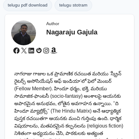
telugu pdf download
telugu stotram
Author
Nagaraju Gajula
Facebook
X
LinkedIn
Gravatar
Instagram
Amazon
నాగరాజు గాజుల ఒక ప్రామాణిక రచయిత మరియు 'స్క్రీన్
రైటర్స్ అసోసియేషన్ ఆఫ్ ఇండియా'లో ఫెలో మెంబర్
(Fellow Member). హిందూ ధర్మం, భక్తి, మరియు
సామాజిక-ఫాంటసీ (socio-fantasy) అంశాలపై ఆయనకు
అపారమైన అనుభవం, లోతైన అవగాహన ఉన్నాయి. "ది
హిందూ మ్యాట్రిక్స్" (The Hindu Matrix) అనే ఆధ్యాత్మిక
పుస్తక రచయితగా ఆయనకు మంచి గుర్తింపు ఉంది. ధార్మిక
విషయాలను, మతపరమైన కల్పనలను (religious fiction)
నిశితంగా అధ్యయనం చేసి, పాఠకులకు అత్యంత