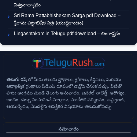
విశ్వనాథాష్టకం
Sri Rama Pattabhishekam Sarga pdf Download –
శ్రీరామ పట్టాభిషేక సర్గః (యుద్ధకాండం)
Lingashtakam in Telugu pdf download – లింగాష్టకం
తెలుగు రష్
లో మీరు తెలుగు స్తోత్రాలు, శ్లోకాలు, కీర్తనలు, మరియు
ఆధ్యాత్మిక గ్రంథాలు పిడిఎఫ్ రూపంలో డౌన్లోడ్ చేసుకోవచ్చు. వీటితో
పాటు ఆంగ్లము నుండి తెలుగు అనువాదం, జనరల్ నాలెడ్జ్, ఆరోగ్యం,
అందం, డబ్బు సంపాదించే మార్గాలు, సాంకేతిక పరిజ్ఞానం, ఆస్ట్రాలజీ,
ఆయుర్వేదం, మొదలైన ఆసక్తికర విషయాలు తెలుసుకోవచ్చు.
సమాచారం