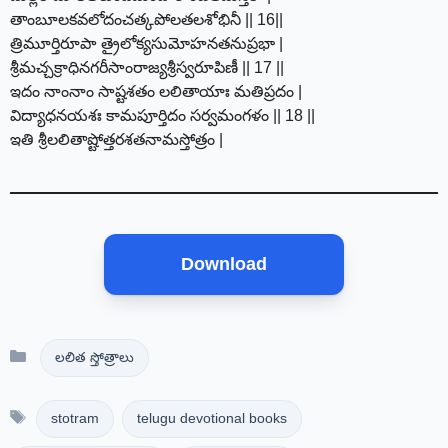
తాంబూలకవలోదంచత్కపోలతలశోభినీ || 16||
త్రిమూర్తిరూపా త్రైలోక్యసుమోహనతనుప్రభా |
శ్రీమచ్చక్రాధినగరీసాంరాజ్యశ్రీస్వరూపిణీ || 17 ||
ఇదం నాంనాం సాష్టశతం లలితాయాః మతిప్రదం |
విద్యాధనయశః కామపూర్తిదం సర్వమంగళం || 18 ||
ఇతి శ్రీలలితాష్టోత్తరశతనామస్తోత్రం |
Download
Categories
లలిత స్తోత్రాలు
Tags
stotram
telugu devotional books