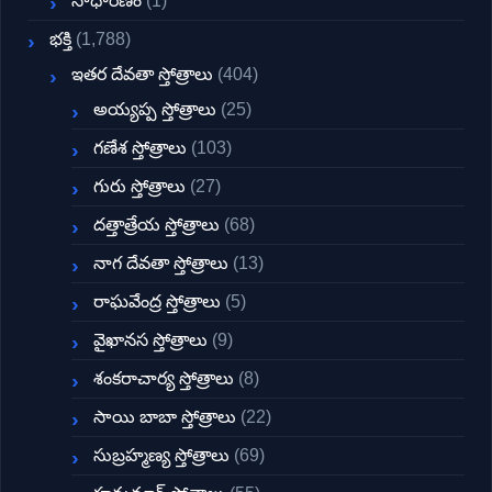
సాధారణం
(1)
భక్తి
(1,788)
ఇతర దేవతా స్తోత్రాలు
(404)
అయ్యప్ప స్తోత్రాలు
(25)
గణేశ స్తోత్రాలు
(103)
గురు స్తోత్రాలు
(27)
దత్తాత్రేయ స్తోత్రాలు
(68)
నాగ దేవతా స్తోత్రాలు
(13)
రాఘవేంద్ర స్తోత్రాలు
(5)
వైఖానస స్తోత్రాలు
(9)
శంకరాచార్య స్తోత్రాలు
(8)
సాయి బాబా స్తోత్రాలు
(22)
సుబ్రహ్మణ్య స్తోత్రాలు
(69)