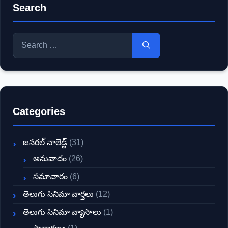
Search
Search
for:
Categories
జనరల్ నాలెడ్జ్
(31)
అనువాదం
(26)
సమాచారం
(6)
తెలుగు సినిమా వార్తలు
(12)
తెలుగు సినిమా వ్యాసాలు
(1)