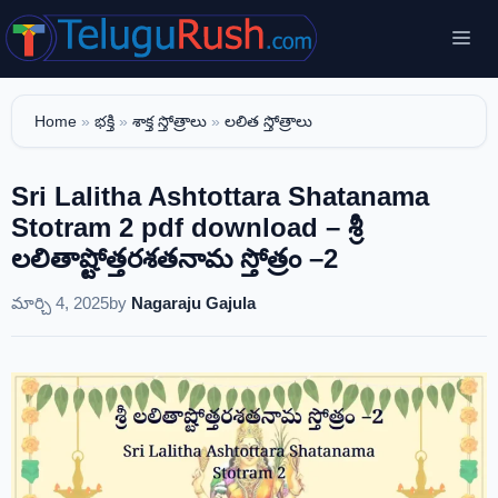
Skip
Me
to
content
Home
»
భక్తి
»
శాక్త స్తోత్రాలు
»
లలిత స్తోత్రాలు
Sri Lalitha Ashtottara Shatanama
Stotram 2 pdf download – శ్రీ
లలితాష్టోత్తరశతనామ స్తోత్రం –2
మార్చి 4, 2025
by
Nagaraju Gajula