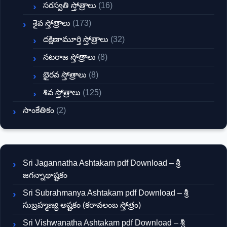
సరస్వతి స్తోత్రాలు
(16)
శైవ స్తోత్రాలు
(173)
దక్షిణామూర్తి స్తోత్రాలు
(32)
నటరాజ స్తోత్రాలు
(8)
భైరవ స్తోత్రాలు
(8)
శివ స్తోత్రాలు
(125)
సాంకేతికం
(2)
Sri Jagannatha Ashtakam pdf Download – శ్రీ
జగన్నాథాష్టకం
Sri Subrahmanya Ashtakam pdf Download – శ్రీ
సుబ్రహ్మణ్య అష్టకం (కరావలంబ స్తోత్రం)
Sri Vishwanatha Ashtakam pdf Download – శ్రీ