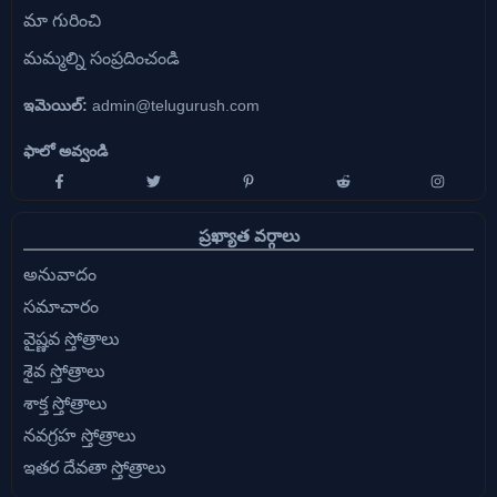
మా గురించి
మమ్మల్ని సంప్రదించండి
ఇమెయిల్:
admin@telugurush.com
ఫాలో అవ్వండి
ప్రఖ్యాత వర్గాలు
అనువాదం
సమాచారం
వైష్ణవ స్తోత్రాలు
శైవ స్తోత్రాలు
శాక్త స్తోత్రాలు
నవగ్రహ స్తోత్రాలు
ఇతర దేవతా స్తోత్రాలు