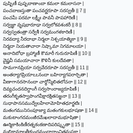
పుష్పిణీ పుష్పబాణాంబా కమలా కమలాసనా |
పంచబాణస్తుతా పంచవర్ణరూపా సరస్వతీ || 7 ||
పంచమీ పరమా లక్ష్మీః పావనీ పాపహారిణీ |
సర్వజ్ఞా వృషభారూఢా సర్వలోకవశంకరీ || 8 ||
సర్వస్వతంత్రా సర్వేశీ సర్వమంగళకారిణీ |
నిరవద్యా నీరదాభా నిర్మలా నిశ్చయాత్మికా || 9 ||
నిర్మదా నియతాచారా నిష్కామా నిగమాలయా |
అనాదిబోధా బ్రహ్మాణీ కౌమారీ గురురూపిణీ || 10 ||
వైష్ణవీ సమయాచారా కౌళినీ కులదేవతా |
సామగానప్రియా సర్వవేదరూపా సరస్వతీ || 11 ||
అంతర్యాగప్రియాఽఽనందా బహిర్యాగపరార్చితా |
వీణాగానరసానందా చార్ధోన్మీలితలోచనా || 12 ||
దివ్యచందనదిగ్ధాంగీ సర్వసాంరాజ్యరూపిణీ |
తరంగీకృతస్వాపాంగవీక్షారక్షితసజ్జనా || 13 ||
సుధాపానసముద్వేలహేలామోహితధూర్జటిః |
మతంగమునిసంపూజ్యా మతంగకులభూషణా || 14 ||
మకుటాంగదమంజీరమేఖలాదామభూషితా |
ఊర్మికాకింకిణీరత్నకంకణాదిపరిష్కృతా || 15 ||
మల్లికామాలతీకుందమందారాంచితమస్తకా |