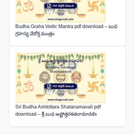
Budha Graha Vedic Mantra pdf download – బుధ
గ్రహస్య వేదోక్త మంత్రం
Sri Budha Ashtottara Shatanamavali pdf
download – శ్రీ బుధ అష్టోత్తరశతనామావళిః