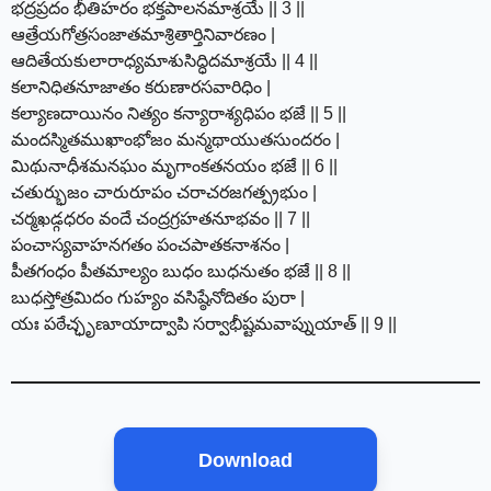
భద్రప్రదం భీతిహరం భక్తపాలనమాశ్రయే || 3 ||
ఆత్రేయగోత్రసంజాతమాశ్రితార్తినివారణం |
ఆదితేయకులారాధ్యమాశుసిద్ధిదమాశ్రయే || 4 ||
కలానిధితనూజాతం కరుణారసవారిధిం |
కల్యాణదాయినం నిత్యం కన్యారాశ్యధిపం భజే || 5 ||
మందస్మితముఖాంభోజం మన్మథాయుతసుందరం |
మిథునాధీశమనఘం మృగాంకతనయం భజే || 6 ||
చతుర్భుజం చారురూపం చరాచరజగత్ప్రభుం |
చర్మఖడ్గధరం వందే చంద్రగ్రహతనూభవం || 7 ||
పంచాస్యవాహనగతం పంచపాతకనాశనం |
పీతగంధం పీతమాల్యం బుధం బుధనుతం భజే || 8 ||
బుధస్తోత్రమిదం గుహ్యం వసిష్ఠేనోదితం పురా |
యః పఠేచ్ఛృణూయాద్వాపి సర్వాభీష్టమవాప్నుయాత్ || 9 ||
Download