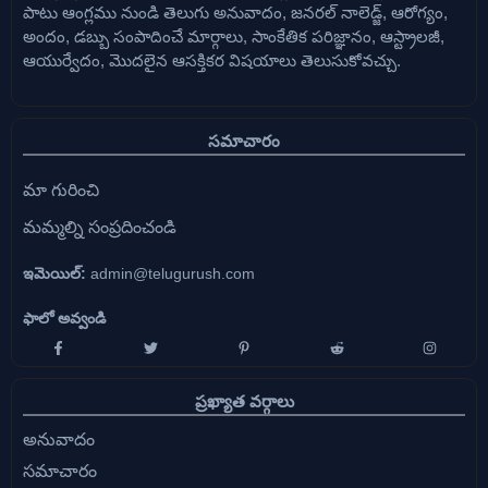
పాటు ఆంగ్లము నుండి తెలుగు అనువాదం, జనరల్ నాలెడ్జ్, ఆరోగ్యం,
అందం, డబ్బు సంపాదించే మార్గాలు, సాంకేతిక పరిజ్ఞానం, ఆస్ట్రాలజీ,
ఆయుర్వేదం, మొదలైన ఆసక్తికర విషయాలు తెలుసుకోవచ్చు.
సమాచారం
మా గురించి
మమ్మల్ని సంప్రదించండి
ఇమెయిల్:
admin@telugurush.com
ఫాలో అవ్వండి
ప్రఖ్యాత వర్గాలు
అనువాదం
సమాచారం