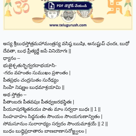
అస్య శ్రీబుధస్తోత్రమహామంత్రస్య వసిష్ఠ ఋషిః, అనుష్టుప్ ఛందః, బుధో
దేవతా, బుధ ప్రీత్యర్థే జపే వినియోగః ||
ధ్యానం –
భుజైశ్చతుర్భిర్వరదాభయాసి-
-గదం వహంతం సుముఖం ప్రశాంతం |
పీతప్రభం చంద్రసుతం సురేఢ్యం
సింహే నిషణ్ణం బుధమాశ్రయామి ||
అథ స్తోత్రం –
పీతాంబరః పీతవపుః పీతధ్వజరథస్థితః |
పీయూషరశ్మితనయః పాతు మాం సర్వదా బుధః || 1 ||
సింహవాహం సిద్ధనుతం సౌంయం సౌంయగుణాన్వితం |
సోమసూనుం సురారాధ్యం సర్వదం సౌంయమాశ్రయే || 2 ||
బుధం బుద్ధిప్రదాతారం బాణబాణాసనోజ్జ్వలం |