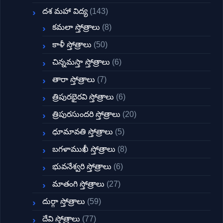
దశ మహా విద్య
(143)
కమలా స్తోత్రాలు
(8)
కాళీ స్తోత్రాలు
(50)
చిన్నమస్తా స్తోత్రాలు
(6)
తారా స్తోత్రాలు
(7)
త్రిపురభైరవి స్తోత్రాలు
(6)
త్రిపురసుందరి స్తోత్రాలు
(20)
ధూమావతి స్తోత్రాలు
(5)
బగళాముఖీ స్తోత్రాలు
(8)
భువనేశ్వరి స్తోత్రాలు
(6)
మాతంగి స్తోత్రాలు
(27)
దుర్గా స్తోత్రాలు
(59)
దేవి స్తోత్రాలు
(77)