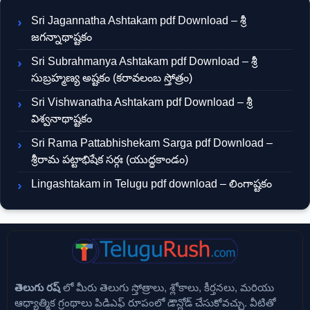
Sri Jagannatha Ashtakam pdf Download – శ్రీ
జగన్నాథాష్టకం
Sri Subrahmanya Ashtakam pdf Download – శ్రీ
సుబ్రహ్మణ్య అష్టకం (కరావలంబ స్తోత్రం)
Sri Vishwanatha Ashtakam pdf Download – శ్రీ
విశ్వనాథాష్టకం
Sri Rama Pattabhishekam Sarga pdf Download –
శ్రీరామ పట్టాభిషేక సర్గః (యుద్ధకాండం)
Lingashtakam in Telugu pdf download – లింగాష్టకం
తెలుగు రష్
లో మీరు తెలుగు స్తోత్రాలు, శ్లోకాలు, కీర్తనలు, మరియు
ఆధ్యాత్మిక గ్రంథాలు పిడిఎఫ్ రూపంలో డౌన్లోడ్ చేసుకోవచ్చు. వీటితో