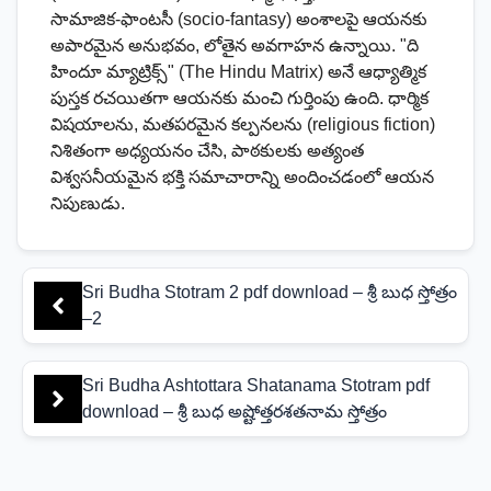
సామాజిక-ఫాంటసీ (socio-fantasy) అంశాలపై ఆయనకు
అపారమైన అనుభవం, లోతైన అవగాహన ఉన్నాయి. "ది
హిందూ మ్యాట్రిక్స్" (The Hindu Matrix) అనే ఆధ్యాత్మిక
పుస్తక రచయితగా ఆయనకు మంచి గుర్తింపు ఉంది. ధార్మిక
విషయాలను, మతపరమైన కల్పనలను (religious fiction)
నిశితంగా అధ్యయనం చేసి, పాఠకులకు అత్యంత
విశ్వసనీయమైన భక్తి సమాచారాన్ని అందించడంలో ఆయన
నిపుణుడు.
Sri Budha Stotram 2 pdf download – శ్రీ బుధ స్తోత్రం
–2
Sri Budha Ashtottara Shatanama Stotram pdf
download – శ్రీ బుధ అష్టోత్తరశతనామ స్తోత్రం