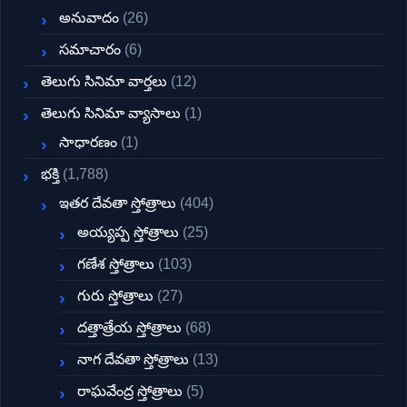
అనువాదం
(26)
సమాచారం
(6)
తెలుగు సినిమా వార్తలు
(12)
తెలుగు సినిమా వ్యాసాలు
(1)
సాధారణం
(1)
భక్తి
(1,788)
ఇతర దేవతా స్తోత్రాలు
(404)
అయ్యప్ప స్తోత్రాలు
(25)
గణేశ స్తోత్రాలు
(103)
గురు స్తోత్రాలు
(27)
దత్తాత్రేయ స్తోత్రాలు
(68)
నాగ దేవతా స్తోత్రాలు
(13)
రాఘవేంద్ర స్తోత్రాలు
(5)