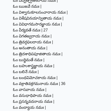
ఓం విద్వత్ప్రీతికరాయ నమః |
ఓం ఋజవే నమః |
ఓం విశ్వానుకూలసంచారాయ నమః |
ఓం విశేషవినయాన్వితాయ నమః |
ఓం వివిధాగమసారజ్ఞాయ నమః |
ఓం వీర్యవతే నమః | 27
ఓం విగతజ్వరాయ నమః |
ఓం త్రివర్గఫలదాయ నమః |
ఓం అనంతాయ నమః |
ఓం త్రిదశాధిపపూజితాయ నమః |
ఓం బుద్ధిమతే నమః |
ఓం బహుశాస్త్రజ్ఞాయ నమః |
ఓం బలినే నమః |
ఓం బంధవిమోచకాయ నమః |
ఓం వక్రాతివక్రగమనాయ నమః | 36
ఓం వాసవాయ నమః |
ఓం వసుధాధిపాయ నమః |
ఓం ప్రసన్నవదనాయ నమః |
ఓం వంద్యాయ నమః |