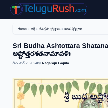
Skip
to
content
Home
»
భక్తి
»
నవగ్రహ స్తోత్రాలు
»
బుధ స్తోత్రాలు
Sri Budha Ashtottara Shatanam
అష్టోత్తరశతనామావళిః
డిసెంబర్ 2, 2024
by
Nagaraju Gajula