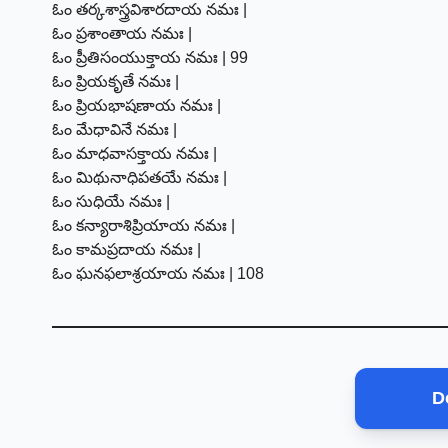
ఓం తర్కశాస్త్రవిశారదాయ నమః |
ఓం ప్రశాంతాయ నమః |
ఓం ప్రీతిసంయుక్తాయ నమః | 99
ఓం ప్రియకృతే నమః |
ఓం ప్రియభాషణాయ నమః |
ఓం మేధావినే నమః |
ఓం మాధవాసక్తాయ నమః |
ఓం మిథునాధిపతయే నమః |
ఓం సుధియే నమః |
ఓం కన్యారాశిప్రియాయ నమః |
ఓం కామప్రదాయ నమః |
ఓం ఘనఫలాశ్రయాయ నమః | 108
D