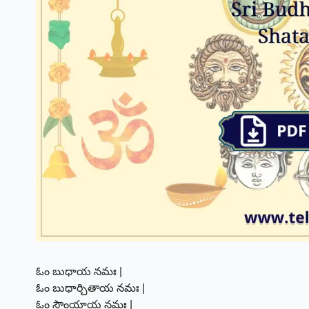
ఓం బుధాయ నమః |
ఓం బుధార్చితాయ నమః |
ఓం సౌంయాయ నమః |