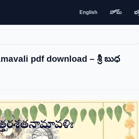
English
హోమ్
భక్త
avali pdf download – శ్రీ బుధ