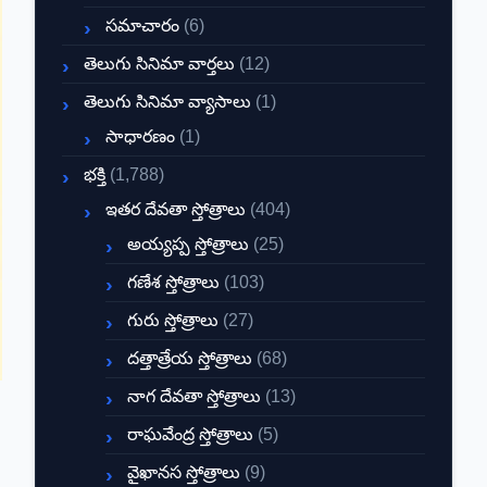
సమాచారం
(6)
తెలుగు సినిమా వార్తలు
(12)
తెలుగు సినిమా వ్యాసాలు
(1)
సాధారణం
(1)
భక్తి
(1,788)
ఇతర దేవతా స్తోత్రాలు
(404)
అయ్యప్ప స్తోత్రాలు
(25)
గణేశ స్తోత్రాలు
(103)
గురు స్తోత్రాలు
(27)
దత్తాత్రేయ స్తోత్రాలు
(68)
నాగ దేవతా స్తోత్రాలు
(13)
రాఘవేంద్ర స్తోత్రాలు
(5)
వైఖానస స్తోత్రాలు
(9)