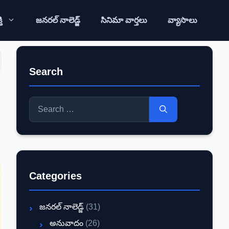
ి
జనరల్ నాలెడ్జ్
సినిమా వార్తలు
వ్యాసాలు
Search
Search
for:
Categories
జనరల్ నాలెడ్జ్
(31)
అనువాదం
(26)