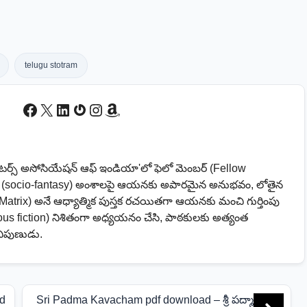
telugu stotram
Facebook
X
LinkedIn
Gravatar
Instagram
Amazon
ైటర్స్ అసోసియేషన్ ఆఫ్ ఇండియా'లో ఫెలో మెంబర్ (Fellow
సీ (socio-fantasy) అంశాలపై ఆయనకు అపారమైన అనుభవం, లోతైన
Matrix) అనే ఆధ్యాత్మిక పుస్తక రచయితగా ఆయనకు మంచి గుర్తింపు
us fiction) నిశితంగా అధ్యయనం చేసి, పాఠకులకు అత్యంత
నిపుణుడు.
ad
Sri Padma Kavacham pdf download – శ్రీ పద్మా