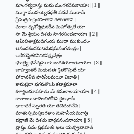
మాంగళ్యదాస్తు మమ మంగళదేవతాయాః || 1 ||
ముగ్ధా ముహుర్విదధతీ వదనే మురారేః
ప్రేమత్రపాప్రణిహితాని గతాగతాని |
మాలా దృశోర్మధుకరీవ మహోత్పలే యా
సా మే శ్రియం దిశతు సాగరసంభవాయాః || 2 ||
ఆమీలితాక్షమధిగంయ ముదా ముకుందం-
ఆనందకందమనిమేషమనంగతంత్రం |
ఆకేకరస్థితకనీనికపక్ష్మనేత్రం
భూత్యై భవేన్మమ భుజంగశయాంగనాయాః || 3 ||
బాహ్వంతరే మధుజితః శ్రితకౌస్తుభే యా
హారావళీవ హరినీలమయీ విభాతి |
కామప్రదా భగవతోఽపి కటాక్షమాలా
కళ్యాణమావహతు మే కమలాలయాయాః || 4 ||
కాలాంబుదాళిలలితోరసి కైటభారేః
ధారాధరే స్ఫురతి యా తటిదంగనేవ |
మాతుస్సమస్తజగతాం మహనీయమూర్తిః
భద్రాణి మే దిశతు భార్గవనందనాయాః || 5 ||
ప్రాప్తం పదం ప్రథమతః ఖలు యత్ప్రభావాత్