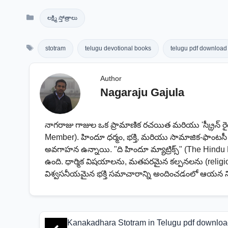
Categories
లక్ష్మి స్తోత్రాలు
Tags
stotram
telugu devotional books
telugu pdf download
Author
Nagaraju Gajula
నాగరాజు గాజుల ఒక ప్రామాణిక రచయిత మరియు 'స్క్రీన్ ర
Member). హిందూ ధర్మం, భక్తి, మరియు సామాజిక-ఫాంట
అవగాహన ఉన్నాయి. "ది హిందూ మ్యాట్రిక్స్" (The Hindu 
ఉంది. ధార్మిక విషయాలను, మతపరమైన కల్పనలను (religio
విశ్వసనీయమైన భక్తి సమాచారాన్ని అందించడంలో ఆయన 
Kanakadhara Stotram in Telugu pdf downlo