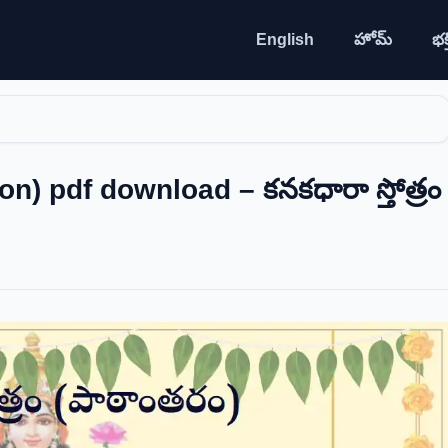
English
హోమ్
భక్త
n) pdf download – కనకధారా స్తోత్రం