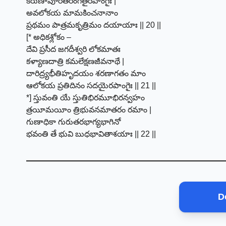
కరుణాపూరతరంగితైరపాంగైః |
అవలోకయ మామకించనానాం
ప్రథమం పాత్రమకృత్రిమం దయాయాః || 20 ||
[* అధికశ్లోకం –
దేవి ప్రసీద జగదీశ్వరి లోకమాతః
కళ్యాణదాత్రి కమలేక్షణజీవనాథే |
దారిద్ర్యభీతిహృదయం శరణాగతం మాం
ఆలోకయ ప్రతిదినం సదయైరపాంగైః || 21 ||
*] స్తువంతి యే స్తుతిభిరమూభిరన్వహం
త్రయీమయీం త్రిభువనమాతరం రమాం |
గుణాధికా గురుతరభాగ్యభాగినో
భవంతి తే భువి బుధభావితాశయాః || 22 ||
D