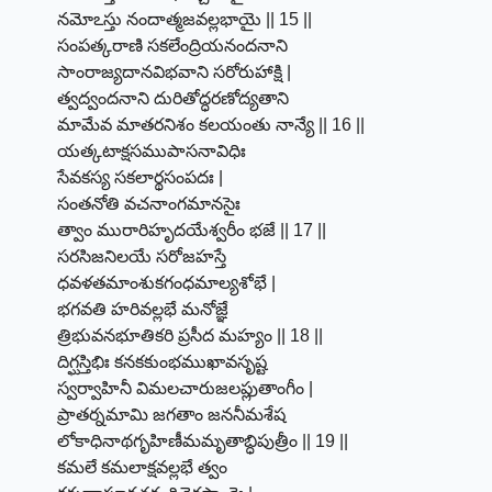
నమోఽస్తు నందాత్మజవల్లభాయై || 15 ||
సంపత్కరాణి సకలేంద్రియనందనాని
సాంరాజ్యదానవిభవాని సరోరుహాక్షి |
త్వద్వందనాని దురితోద్ధరణోద్యతాని
మామేవ మాతరనిశం కలయంతు నాన్యే || 16 ||
యత్కటాక్షసముపాసనావిధిః
సేవకస్య సకలార్థసంపదః |
సంతనోతి వచనాంగమానసైః
త్వాం మురారిహృదయేశ్వరీం భజే || 17 ||
సరసిజనిలయే సరోజహస్తే
ధవళతమాంశుకగంధమాల్యశోభే |
భగవతి హరివల్లభే మనోజ్ఞే
త్రిభువనభూతికరి ప్రసీద మహ్యం || 18 ||
దిగ్ఘస్తిభిః కనకకుంభముఖావసృష్ట
స్వర్వాహినీ విమలచారుజలప్లుతాంగీం |
ప్రాతర్నమామి జగతాం జననీమశేష
లోకాధినాథగృహిణీమమృతాబ్ధిపుత్రీం || 19 ||
కమలే కమలాక్షవల్లభే త్వం