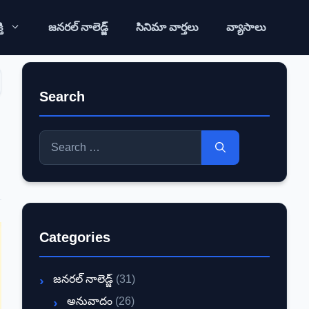
ి
జనరల్ నాలెడ్జ్
సినిమా వార్తలు
వ్యాసాలు
Search
Search
for:
Categories
జనరల్ నాలెడ్జ్
(31)
అనువాదం
(26)