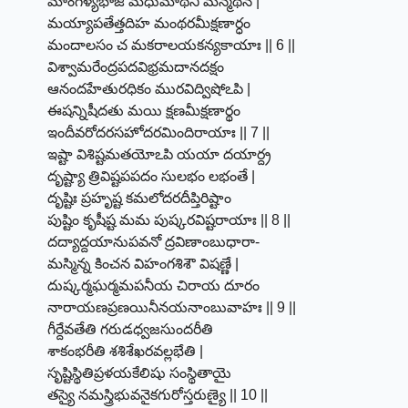
మాంగళ్యభాజి మధుమాథిని మన్మథేన |
మయ్యాపతేత్తదిహ మంథరమీక్షణార్ధం
మందాలసం చ మకరాలయకన్యకాయాః || 6 ||
విశ్వామరేంద్రపదవిభ్రమదానదక్షం
ఆనందహేతురధికం మురవిద్విషోఽపి |
ఈషన్నిషీదతు మయి క్షణమీక్షణార్థం
ఇందీవరోదరసహోదరమిందిరాయాః || 7 ||
ఇష్టా విశిష్టమతయోఽపి యయా దయార్ద్ర
దృష్ట్యా త్రివిష్టపపదం సులభం లభంతే |
దృష్టిః ప్రహృష్ట కమలోదరదీప్తిరిష్టాం
పుష్టిం కృషీష్ట మమ పుష్కరవిష్టరాయాః || 8 ||
దద్యాద్దయానుపవనో ద్రవిణాంబుధారా-
మస్మిన్న కించన విహంగశిశౌ విషణ్ణే |
దుష్కర్మఘర్మమపనీయ చిరాయ దూరం
నారాయణప్రణయినీనయనాంబువాహః || 9 ||
గీర్దేవతేతి గరుడధ్వజసుందరీతి
శాకంభరీతి శశిశేఖరవల్లభేతి |
సృష్టిస్థితిప్రళయకేలిషు సంస్థితాయై
తస్యై నమస్త్రిభువనైకగురోస్తరుణ్యై || 10 ||