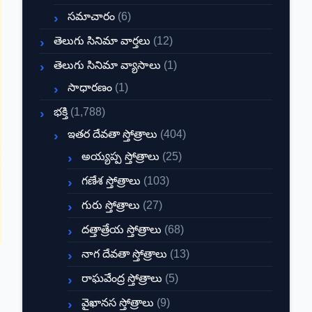
సమాచారం
(6)
తెలుగు సినిమా వార్తలు
(12)
తెలుగు సినిమా వ్యాసాలు
(1)
సాధారణం
(1)
భక్తి
(1,788)
ఇతర దేవతా స్తోత్రాలు
(404)
అయ్యప్ప స్తోత్రాలు
(25)
గణేశ స్తోత్రాలు
(103)
గురు స్తోత్రాలు
(27)
దత్తాత్రేయ స్తోత్రాలు
(68)
నాగ దేవతా స్తోత్రాలు
(13)
రాఘవేంద్ర స్తోత్రాలు
(5)
వైఖానస స్తోత్రాలు
(9)