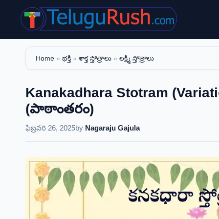
Skip
to
content
Home
»
భక్తి
»
శాక్త స్తోత్రాలు
»
లక్ష్మి స్తోత్రాలు
Kanakadhara Stotram (Variatio
(పాఠాంతరం)
ఫిబ్రవరి 26, 2025
by
Nagaraju Gajula