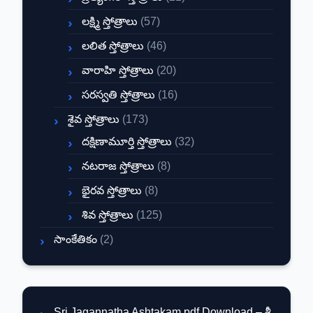
లక్ష్మి స్తోత్రాలు
(57)
లలిత స్తోత్రాలు
(46)
వారాహి స్తోత్రాలు
(20)
సరస్వతి స్తోత్రాలు
(16)
శైవ స్తోత్రాలు
(173)
దక్షిణామూర్తి స్తోత్రాలు
(32)
నటరాజ స్తోత్రాలు
(8)
భైరవ స్తోత్రాలు
(8)
శివ స్తోత్రాలు
(125)
సాంకేతికం
(2)
Sri Jagannatha Ashtakam pdf Download – శ్రీ