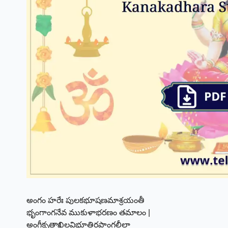
అంగం హరేః పులకభూషణమాశ్రయంతీ
భృంగాంగనేవ ముకుళాభరణం తమాలం |
అంగీకృతాఖిలవిభూతిరపాంగలీలా