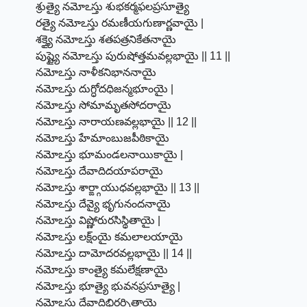
శ్రుత్యై నమోఽస్తు శుభకర్మఫలప్రసూత్యై
రత్యై నమోఽస్తు రమణీయగుణార్ణవాయై |
శక్త్యై నమోఽస్తు శతపత్రనికేతనాయై
పుష్ట్యై నమోఽస్తు పురుషోత్తమవల్లభాయై || 11 ||
నమోఽస్తు నాళీకనిభాననాయై
నమోఽస్తు దుగ్ధోదధిజన్మభూంయై |
నమోఽస్తు సోమామృతసోదరాయై
నమోఽస్తు నారాయణవల్లభాయై || 12 ||
నమోఽస్తు హేమాంబుజపీఠికాయై
నమోఽస్తు భూమండలనాయికాయై |
నమోఽస్తు దేవాదిదయాపరాయై
నమోఽస్తు శార్ఙ్గాయుధవల్లభాయై || 13 ||
నమోఽస్తు దేవ్యై భృగునందనాయై
నమోఽస్తు విష్ణోరురసిస్థితాయై |
నమోఽస్తు లక్ష్ంయై కమలాలయాయై
నమోఽస్తు దామోదరవల్లభాయై || 14 ||
నమోఽస్తు కాంత్యై కమలేక్షణాయై
నమోఽస్తు భూత్యై భువనప్రసూత్యై |
నమోఽస్తు దేవాదిభిరర్చితాయై