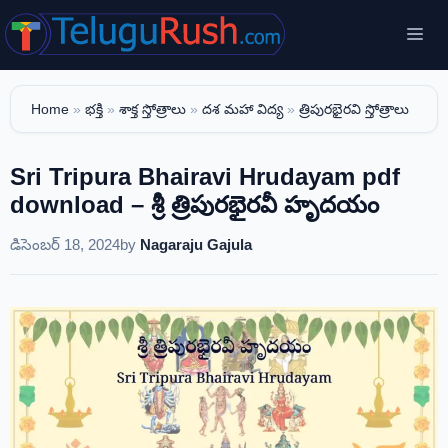
Skip
Me
to
content
Home
»
భక్తి
»
శాక్త స్తోత్రాలు
»
దశ మహా విద్య
»
త్రిపురభైరవి స్తోత్రాలు
Sri Tripura Bhairavi Hrudayam pdf
download – శ్రీ త్రిపురభైరవీ హృదయం
డిసెంబర్ 18, 2024
by
Nagaraju Gajula