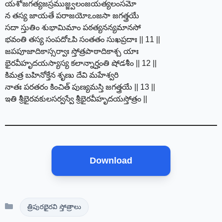
యశోజగత్యజస్రముజ్జ్వలంజయత్యలంసమో
న తస్య జాయతే పరాజయోఽంజసా జగత్త్రయే
సదా స్తుతిం శుభామిమాం పఠత్యనన్యమానసో
భవంతి తస్య సంపదోఽపి సంతతం సుఖప్రదాః || 11 ||
జపపూజాదికాస్సర్వాః స్తోత్రపాఠాదికాశ్చ యాః
భైరవీహృదయస్యాస్య కలాన్నార్హంతి షోడశీం || 12 ||
కిమత్ర బహినోక్తేన శృణు దేవి మహేశ్వరి
నాతః పరతరం కించిత్ పుణ్యమస్తి జగత్త్రయే || 13 ||
ఇతి శ్రీభైరవకులసర్వస్వే శ్రీభైరవీహృదయస్తోత్రం ||
Download
Categories
త్రిపురభైరవి స్తోత్రాలు