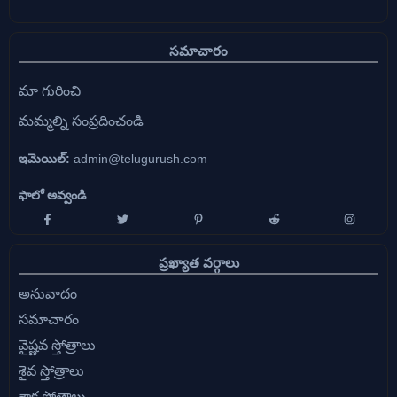
సమాచారం
మా గురించి
మమ్మల్ని సంప్రదించండి
ఇమెయిల్:
admin@telugurush.com
ఫాలో అవ్వండి
ప్రఖ్యాత వర్గాలు
అనువాదం
సమాచారం
వైష్ణవ స్తోత్రాలు
శైవ స్తోత్రాలు
శాక్త స్తోత్రాలు