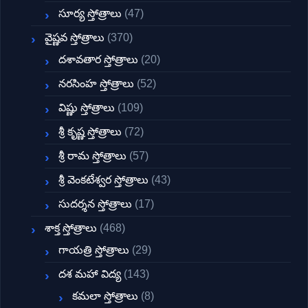
సూర్య స్తోత్రాలు
(47)
వైష్ణవ స్తోత్రాలు
(370)
దశావతార స్తోత్రాలు
(20)
నరసింహ స్తోత్రాలు
(52)
విష్ణు స్తోత్రాలు
(109)
శ్రీ కృష్ణ స్తోత్రాలు
(72)
శ్రీ రామ స్తోత్రాలు
(57)
శ్రీ వెంకటేశ్వర స్తోత్రాలు
(43)
సుదర్శన స్తోత్రాలు
(17)
శాక్త స్తోత్రాలు
(468)
గాయత్రి స్తోత్రాలు
(29)
దశ మహా విద్య
(143)
కమలా స్తోత్రాలు
(8)