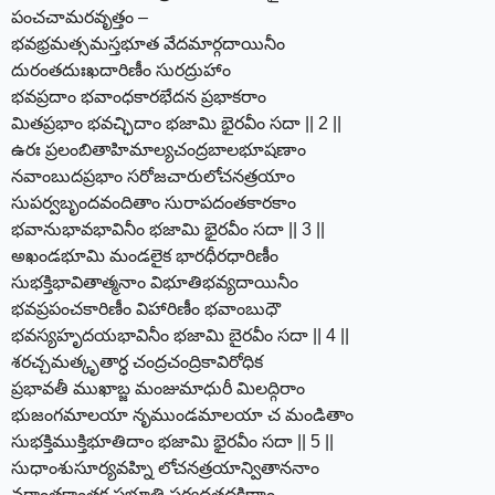
పంచచామరవృత్తం –
భవభ్రమత్సమస్తభూత వేదమార్గదాయినీం
దురంతదుఃఖదారిణీం సురద్రుహాం
భవప్రదాం భవాంధకారభేదన ప్రభాకరాం
మితప్రభాం భవచ్ఛిదాం భజామి భైరవీం సదా || 2 ||
ఉరః ప్రలంబితాహిమాల్యచంద్రబాలభూషణాం
నవాంబుదప్రభాం సరోజచారులోచనత్రయాం
సుపర్వబృందవందితాం సురాపదంతకారకాం
భవానుభావభావినీం భజామి భైరవీం సదా || 3 ||
అఖండభూమి మండలైక భారధీరధారిణీం
సుభక్తిభావితాత్మనాం విభూతిభవ్యదాయినీం
భవప్రపంచకారిణీం విహారిణీం భవాంబుధౌ
భవస్యహృదయభావినీం భజామి బైరవీం సదా || 4 ||
శరచ్చమత్కృతార్ధ చంద్రచంద్రికావిరోధిక
ప్రభావతీ ముఖాబ్జ మంజుమాధురీ మిలద్గిరాం
భుజంగమాలయా నృముండమాలయా చ మండితాం
సుభక్తిముక్తిభూతిదాం భజామి భైరవీం సదా || 5 ||
సుధాంశుసూర్యవహ్ని లోచనత్రయాన్వితాననాం
నరాంతకాంతక ప్రభూతి సర్వదత్తదక్షిణాం