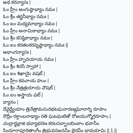
అథ కరన్యాసః |
ఓం హ్రీం అంగుష్ఠాభ్యాం నమః |
ఓం శ్రీం తర్జనీభ్యాం నమః |
ఓం ఐం మధ్యమాభ్యాం నమః |
ఓం హ్రీం అనామికాభ్యాం నమః |
ఓం శ్రీం కనిష్ఠికాభ్యాం నమః |
ఓం ఐం కరతలకరపృష్ఠాభ్యాం నమః ||
అథాంగన్యాసః |
ఓం హ్రీం హృదయాయ నమః |
ఓం శ్రీం శిరసే స్వాహా |
ఓం ఐం శిఖాయై వషట్ |
ఓం హ్రీం కవచాయ హుం |
ఓం శ్రీం నేత్రత్రయాయ వౌషట్ |
ఓం ఐం అస్త్రాయ ఫట్ |
ధ్యానం |
దేవైర్ధ్యేయాం త్రినేత్రామసురభటఘనారణ్యఘోరాగ్ని రూపాం
రౌద్రీం రక్తాంబరాఢ్యాం రతి ఘటఘటితో రోజయుగ్మోగ్రరూపాం |
చంద్రార్ధభ్రాజి భవ్యాభరణ కరలసద్బాలబింబాం భవానీం
సిందూరాపూరితాంగీం త్రిభువనజననీం భైరవీం భావయామి || 1 ||