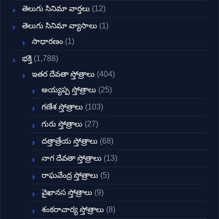
తెలుగు సినిమా వార్తలు
(12)
తెలుగు సినిమా వ్యాసాలు
(1)
సాధారణం
(1)
భక్తి
(1,788)
ఇతర దేవతా స్తోత్రాలు
(404)
అయ్యప్ప స్తోత్రాలు
(25)
గణేశ స్తోత్రాలు
(103)
గురు స్తోత్రాలు
(27)
దత్తాత్రేయ స్తోత్రాలు
(68)
నాగ దేవతా స్తోత్రాలు
(13)
రాఘవేంద్ర స్తోత్రాలు
(5)
వైఖానస స్తోత్రాలు
(9)
శంకరాచార్య స్తోత్రాలు
(8)