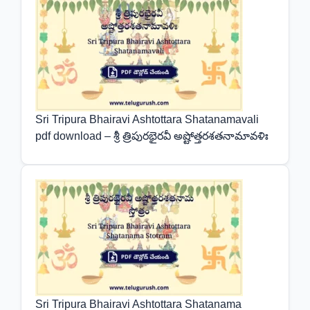
Sri Tripura Bhairavi Ashtottara Shatanamavali
pdf download – శ్రీ త్రిపురభైరవీ అష్టోత్తరశతనామావళిః
Sri Tripura Bhairavi Ashtottara Shatanama