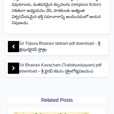
విషయాలను, మతపరమైన కల్పనలను (religious fiction)
నిశితంగా అధ్యయనం చేసి, పాఠకులకు అత్యంత
విశ్వసనీయమైన భక్తి సమాచారాన్ని అందించడంలో ఆయన
నిపుణుడు.
Sri Tripura Bhairavi stotram pdf download – శ్రీ
త్రిపురభైరవీ స్తోత్రం
Sri Bhairavi Kavacham (Trailokyavijayam) pdf
download – శ్రీ భైరవీ కవచం (త్రైలోక్యవిజయం)
Related Posts