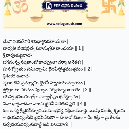
మేరౌ గిరివరేగౌరీ శివధ్యానపరాయణా |
పార్వతీ పరిపప్రచ్ఛ పరానుగ్రహవాంఛయా || 1 ||
శ్రీపార్వత్యువాచ-
భగవంస్త్వన్ముఖాంభోజాచ్ఛ్రుతా ధర్మా అనేకశః |
పునశ్శ్రోతుం సమిచ్ఛామి భైరవీస్తోత్రముత్తమం || 2 ||
శ్రీశంకర ఉవాచ-
శృణు దేవి ప్రవక్ష్యామి భైరవీ హృదయాహ్వయం |
స్తోత్రం తు పరమం పుణ్యం సర్వకళ్యాణకారకం || 3 ||
యస్య శ్రవణమాత్రేణ సర్వాభీష్టం భవేద్ధ్రువం |
వినా ధ్యానాదినా వాఽపి భైరవీ పరితుష్యతి || 4 ||
ఓం అస్య శ్రీభైరవీహృదయమంత్రస్య దక్షిణామూర్తిః ఋషిః పంఙ్క్తిశ్ఛందః
– భయవిధ్వంసినీ భైరవీదేవతా – హకారో బీజం – రీం శక్తిః – రైః కీలకం
సర్వభయవిధ్వంసనార్థే జపే వినియోగః ||