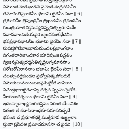
సముండచండఖండన ప్రచండచంద్రహాసినీం
తమోమతిప్రకాశినీం భజామి భైరవీం సదా || 6 ||
త్రిశూలినీం త్రిపుండ్రినీం త్రిఖండినీం త్రిదండినీం
గుణత్రయాతిరిక్తమప్యచిన్త్యచిత్స్వరూపిణీం
సవాసవాఽదితేయవైరి బృందవంశభేదినీం
భవప్రభావభావినీం భజామి భైరవీం సదా || 7 ||
సుదీప్తకోటిబాలభానుమండలప్రభాంగభాం
దిగంతదారితాంధకార భూరిపుంజపద్ధతిం
ద్విజన్మనిత్యధర్మనీతివృద్ధిలగ్నమానసాం
సరోజరోచిరాననాం భజామి భైరవీం సదా || 8 ||
చలత్సువర్ణకుండల ప్రభోల్లసత్కపోలరుక్
సమాకులాననాంబుజస్థశుభ్రకీర నాసికాం
సచంద్రభాలభైరవాస్య దర్శన స్పృహచ్చకోర-
నీలకంజదర్శనాం భజామి భైరవీం సదా || 9 ||
ఇదంహృదాఖ్యసంగతస్తవం పఠంతియేఽనిశం
పఠంతి తే కదాపినాంధకూపరూపవద్భవే
భవంతి చ ప్రభూతభక్తి ముక్తిరూప ఉజ్జ్వలాః
స్తుతా ప్రసీదతి ప్రమోదమానసా చ భైరవీ || 10 ||