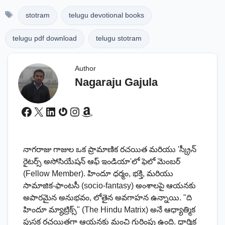
Tags
stotram
telugu devotional books
telugu pdf download
telugu stotram
Author
Nagaraju Gajula
Facebook
X
LinkedIn
Gravatar
Instagram
Amazon
నాగరాజు గాజుల ఒక ప్రామాణిక రచయిత మరియు 'స్క్రీన్
రైటర్స్ అసోసియేషన్ ఆఫ్ ఇండియా'లో ఫెలో మెంబర్
(Fellow Member). హిందూ ధర్మం, భక్తి, మరియు
సామాజిక-ఫాంటసీ (socio-fantasy) అంశాలపై ఆయనకు
అపారమైన అనుభవం, లోతైన అవగాహన ఉన్నాయి. "ది
హిందూ మ్యాట్రిక్స్" (The Hindu Matrix) అనే ఆధ్యాత్మిక
పుస్తక రచయితగా ఆయనకు మంచి గుర్తింపు ఉంది. ధార్మిక