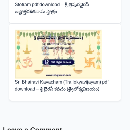
Stotram pdf download – శ్రీ త్రిపురభైరవీ
అష్టోత్తరశతనామ స్తోత్రం
Sri Bhairavi Kavacham (Trailokyavijayam) pdf
download – శ్రీ భైరవీ కవచం (త్రైలోక్యవిజయం)
Leave a Comment