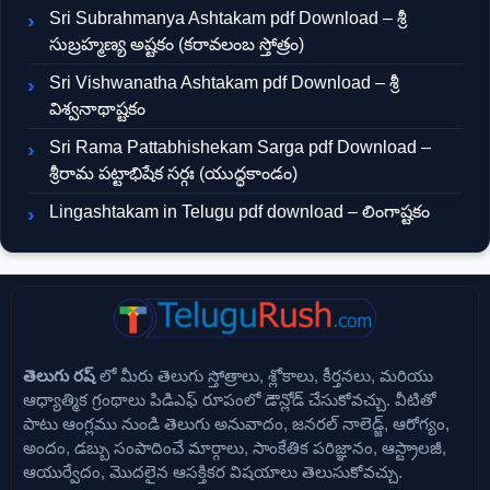
Sri Subrahmanya Ashtakam pdf Download – శ్రీ
సుబ్రహ్మణ్య అష్టకం (కరావలంబ స్తోత్రం)
Sri Vishwanatha Ashtakam pdf Download – శ్రీ
విశ్వనాథాష్టకం
Sri Rama Pattabhishekam Sarga pdf Download –
శ్రీరామ పట్టాభిషేక సర్గః (యుద్ధకాండం)
Lingashtakam in Telugu pdf download – లింగాష్టకం
తెలుగు రష్
లో మీరు తెలుగు స్తోత్రాలు, శ్లోకాలు, కీర్తనలు, మరియు
ఆధ్యాత్మిక గ్రంథాలు పిడిఎఫ్ రూపంలో డౌన్లోడ్ చేసుకోవచ్చు. వీటితో
పాటు ఆంగ్లము నుండి తెలుగు అనువాదం, జనరల్ నాలెడ్జ్, ఆరోగ్యం,
అందం, డబ్బు సంపాదించే మార్గాలు, సాంకేతిక పరిజ్ఞానం, ఆస్ట్రాలజీ,
ఆయుర్వేదం, మొదలైన ఆసక్తికర విషయాలు తెలుసుకోవచ్చు.