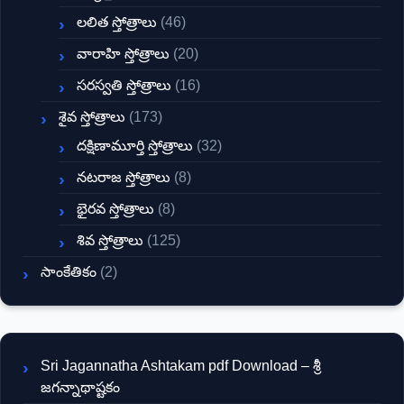
లలిత స్తోత్రాలు
(46)
వారాహి స్తోత్రాలు
(20)
సరస్వతి స్తోత్రాలు
(16)
శైవ స్తోత్రాలు
(173)
దక్షిణామూర్తి స్తోత్రాలు
(32)
నటరాజ స్తోత్రాలు
(8)
భైరవ స్తోత్రాలు
(8)
శివ స్తోత్రాలు
(125)
సాంకేతికం
(2)
Sri Jagannatha Ashtakam pdf Download – శ్రీ
జగన్నాథాష్టకం