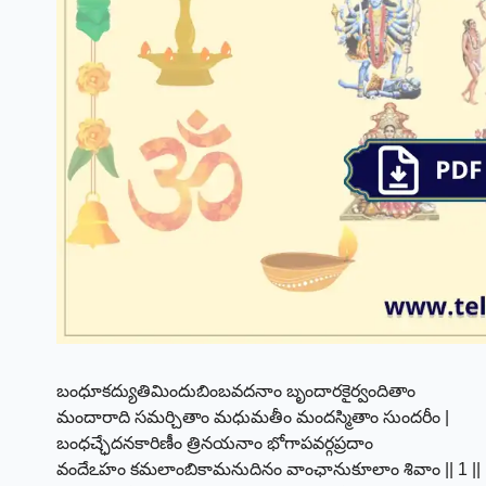
బంధూకద్యుతిమిందుబింబవదనాం బృందారకైర్వందితాం
మందారాది సమర్చితాం మధుమతీం మందస్మితాం సుందరీం |
బంధచ్ఛేదనకారిణీం త్రినయనాం భోగాపవర్గప్రదాం
వందేఽహం కమలాంబికామనుదినం వాంఛానుకూలాం శివాం || 1 ||