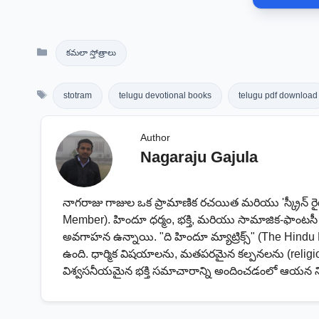
Categories
కమలా స్తోత్రాలు
Tags
stotram
telugu devotional books
telugu pdf download
Author
Nagaraju Gajula
నాగరాజు గాజుల ఒక ప్రామాణిక రచయిత మరియు 'స్క్రీన్ ర
Member). హిందూ ధర్మం, భక్తి, మరియు సామాజిక-ఫాంట
అవగాహన ఉన్నాయి. "ది హిందూ మ్యాట్రిక్స్" (The Hindu 
ఉంది. ధార్మిక విషయాలను, మతపరమైన కల్పనలను (religio
విశ్వసనీయమైన భక్తి సమాచారాన్ని అందించడంలో ఆయన 