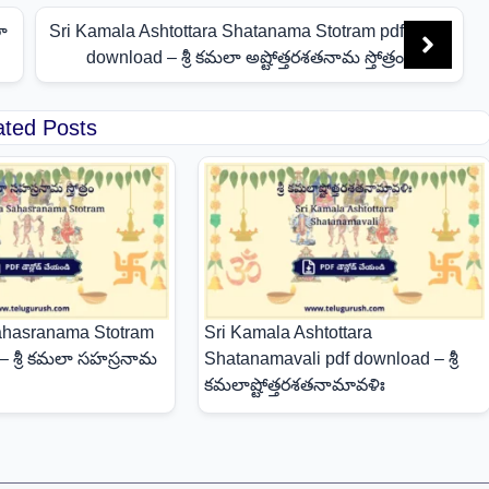
ా
Sri Kamala Ashtottara Shatanama Stotram pdf
download – శ్రీ కమలా అష్టోత్తరశతనామ స్తోత్రం
ated Posts
ahasranama Stotram
Sri Kamala Ashtottara
– శ్రీ కమలా సహస్రనామ
Shatanamavali pdf download – శ్రీ
కమలాష్టోత్తరశతనామావళిః