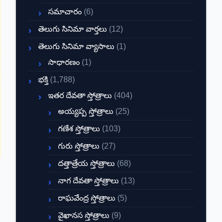
సమాచారం
(6)
తెలుగు సినిమా వార్తలు
(12)
తెలుగు సినిమా వ్యాసాలు
(1)
సాధారణం
(1)
భక్తి
(1,788)
ఇతర దేవతా స్తోత్రాలు
(404)
అయ్యప్ప స్తోత్రాలు
(25)
గణేశ స్తోత్రాలు
(103)
గురు స్తోత్రాలు
(27)
దత్తాత్రేయ స్తోత్రాలు
(68)
నాగ దేవతా స్తోత్రాలు
(13)
రాఘవేంద్ర స్తోత్రాలు
(5)
వైఖానస స్తోత్రాలు
(9)