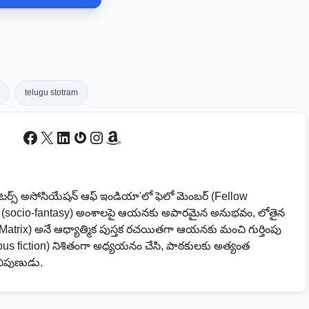
telugu stotram
Facebook
X
LinkedIn
Gravatar
Instagram
Amazon
ైటర్స్ అసోసియేషన్ ఆఫ్ ఇండియా'లో ఫెలో మెంబర్ (Fellow
సీ (socio-fantasy) అంశాలపై ఆయనకు అపారమైన అనుభవం, లోతైన
Matrix) అనే ఆధ్యాత్మిక పుస్తక రచయితగా ఆయనకు మంచి గుర్తింపు
us fiction) నిశితంగా అధ్యయనం చేసి, పాఠకులకు అత్యంత
నిపుణుడు.