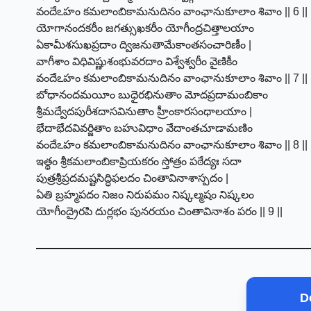
వందేఽహం కమలాంబికామనుదినం వాంఛానుకూలాం శివాం || 6 ||
యోగానందకరీం జగత్సుఖకరీం యోగీంద్రచిత్తాలయాం
ఏకామీశసుఖప్రదాం ద్విజనుతామేకాంతసంచారిణీం |
వాగీశాం విధివిష్ణుశంభువరదాం విశ్వేశ్వరీం వైణికీం
వందేఽహం కమలాంబికామనుదినం వాంఛానుకూలాం శివాం || 7 ||
బోధానందమయీం బుధైరభినుతాం మోదప్రదామంబికాం
శ్రీమద్వేదపురీశదాసవినుతాం హ్రీంకారసంధాలయాం |
భేదాభేదవివర్జితాం బహువిధాం వేదాంతచూడామణిం
వందేఽహం కమలాంబికామనుదినం వాంఛానుకూలాం శివాం || 8 ||
ఇత్థం శ్రీకమలాంబికాప్రియకరం స్తోత్రం పఠేద్యః సదా
పుత్రశ్రీప్రదమష్టసిద్ధిఫలదం చింతావినాశాస్పదం |
ఏతి బ్రహ్మపదం నిజం నిరుపమం నిష్కల్మషం నిష్కలం
యోగీంద్రైరపి దుర్లభం పునరయం చింతావినాశం పరం || 9 ||
D