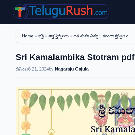
Skip
to
content
Home
»
భక్తి
»
శాక్త స్తోత్రాలు
»
దశ మహా విద్య
»
కమలా స్తోత్రాలు
Sri Kamalambika Stotram pdf do
డిసెంబర్ 21, 2024
by
Nagaraju Gajula