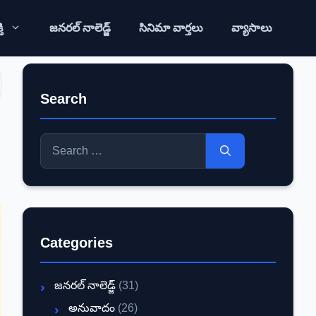
ి
జనరల్ నాలెడ్జ్
సినిమా వార్తలు
వ్యాసాలు
Search
Search
for:
Categories
జనరల్ నాలెడ్జ్
(31)
అనువాదం
(26)