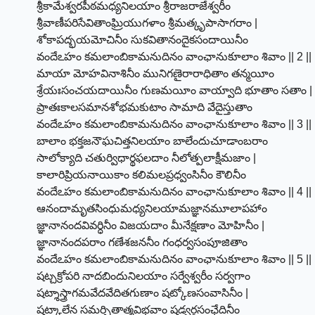
శ్రీకామేశ్వరపీఠమధ్యనిలయాం శ్రీరాజరాజేశ్వరీం
శ్రీవాణీపరిసేవితాంఘ్రియుగళాం శ్రీమత్కృపాసాగరాం |
శోకాపద్భయమోచినీం సుకవితానందైకసందాయినీం
వందేఽహం కమలాంబికామనుదినం వాంఛానుకూలాం శివాం || 2 ||
మాయా మోహవినాశినీం మునిగణైరారాధితాం తన్మయీం
శ్రేయఃసంచయదాయినీం గుణమయీం వాయ్వాది భూతాం సతాం |
ప్రాతఃకాలసమానశోభమకుటాం సామాది వేదైస్తుతాం
వందేఽహం కమలాంబికామనుదినం వాంఛానుకూలాం శివాం || 3 ||
బాలాం భక్తజనౌఘచిత్తనిలయాం బాలేందుచూడాంబరాం
సాలోక్యాది చతుర్విధార్థఫలదాం నీలోత్పలాక్షీమజాం |
కాలారిప్రియనాయికాం కలిమలప్రధ్వంసినీం కౌలినీం
వందేఽహం కమలాంబికామనుదినం వాంఛానుకూలాం శివాం || 4 ||
ఆనందామృతసింధుమధ్యనిలయామజ్ఞానమూలాపహాం
జ్ఞానానందవివర్ధినీం విజయదాం మీనేక్షణాం మోహినీం |
జ్ఞానానందపరాం గణేశజననీం గంధర్వసంపూజితాం
వందేఽహం కమలాంబికామనుదినం వాంఛానుకూలాం శివాం || 5 ||
షట్చక్రోపరి నాదబిందునిలయాం సర్వేశ్వరీం సర్వగాం
షట్శాస్త్రాగమవేదవేదితగుణాం షట్కోణసంవాసినీం |
షట్కాలేన సమర్చితాత్మవిభవాం షడ్వర్గసంఛేదినీం