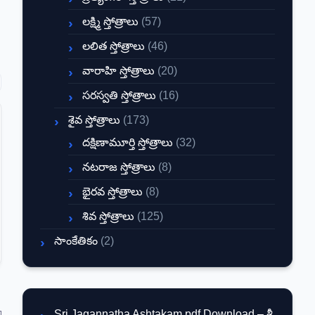
లక్ష్మి స్తోత్రాలు
(57)
లలిత స్తోత్రాలు
(46)
వారాహి స్తోత్రాలు
(20)
సరస్వతి స్తోత్రాలు
(16)
శైవ స్తోత్రాలు
(173)
దక్షిణామూర్తి స్తోత్రాలు
(32)
నటరాజ స్తోత్రాలు
(8)
భైరవ స్తోత్రాలు
(8)
శివ స్తోత్రాలు
(125)
సాంకేతికం
(2)
Sri Jagannatha Ashtakam pdf Download – శ్రీ